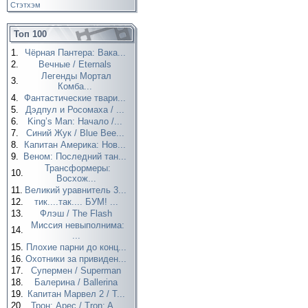
Стэтхэм
Топ 100
1.
Чёрная Пантера: Вака...
2.
Вечные / Eternals
Легенды Мортал
3.
Комба...
4.
Фантастические твари...
5.
Дэдпул и Росомаха / ...
6.
King’s Man: Начало /...
7.
Синий Жук / Blue Bee...
8.
Капитан Америка: Нов...
9.
Веном: Последний тан...
Трансформеры:
10.
Восхож...
11.
Великий уравнитель 3...
12.
тик....так.... БУМ! ...
13.
Флэш / The Flash
Миссия невыполнима:
14.
...
15.
Плохие парни до конц...
16.
Охотники за привиден...
17.
Супермен / Superman
18.
Балерина / Ballerina
19.
Капитан Марвел 2 / T...
20.
Трон: Арес / Tron: A...