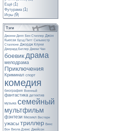
1
Ещё
[
]
1
Футурама
[
]
9
Игры
[
]
Тэги
Джон
Джонни Депп
Бен Стиллер
Кьюсак
Брэд Питт
Сильвестр
Джордж Клуни
Сталлоне
Джерард Батлер
Джеки Чан
драма
боевик
мелодрама
Приключения
Криминал
спорт
комедия
биография
Военный
фантастика
детектив
семейный
музыка
мультфильм
фэнтези
Мюзикл
Вестерн
триллер
ужасы
Винс
Вон
Виола Дэвис
Джейсон