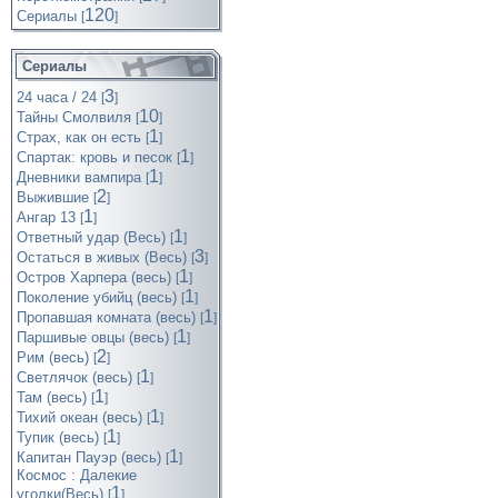
120
Cериалы
[
]
Сериалы
3
24 часа / 24
[
]
10
Тайны Смолвиля
[
]
1
Страх, как он есть
[
]
1
Спартак: кровь и песок
[
]
1
Дневники вампира
[
]
2
Выжившие
[
]
1
Ангар 13
[
]
1
Ответный удар (Весь)
[
]
3
Остаться в живых (Весь)
[
]
1
Остров Харпера (весь)
[
]
1
Поколение убийц (весь)
[
]
1
Пропавшая комната (весь)
[
]
1
Паршивые овцы (весь)
[
]
2
Рим (весь)
[
]
1
Светлячок (весь)
[
]
1
Там (весь)
[
]
1
Тихий океан (весь)
[
]
1
Тупик (весь)
[
]
1
Капитан Пауэр (весь)
[
]
Космос : Далекие
1
уголки(Весь)
[
]