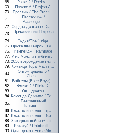
68.
Рокки 2 / Rocky II
69.
Проект А / Project A
70.
Престиж / The Presti...
Пассажиры /
71.
Passenge...
72.
Сердце Дракона / Dra...
Приключения Петрова
73.
...
74.
Судья/The Judge
75.
Оружейный барон / Lo...
76.
Рэмпейдж / Rampage
77.
Мег: Монстр глубины ...
78.
2036 возрождение nex...
79.
Команда Тора. Часть ...
Оптом дешевле /
80.
Chea...
81.
Байкеры (Biker Boyz)...
82.
Флика 2 / Flicka 2
83.
Он – дракон
84.
Команда Дэррила / Te...
Безграничный
85.
Бэтмен:...
86.
Властелин колец: Бра...
87.
Властелин колец: Воз...
88.
Звездные войны (6 эп...
89.
Рататуй / Ratatouill...
90.
Один дома / Home Alo...