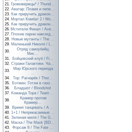
21.
Громовержцы* / Thund...
22.
Аватар: Пламя и пепе...
23.
Как приручить дракон...
24.
Мортал Комбат 2 / Mo...
25.
Как приручить дракон...
26.
Мстители Финал / Ave...
27.
Плохие парни навсегд...
28.
Новые мутанты / The ...
29.
Маленький Николя / L...
Отряд самоубийц:
30.
Мис...
31.
Бойцовский клуб / Fi...
32.
Стражи Галактики. Ча...
Мир Юрского периода
33.
...
34.
Тор: Рагнарёк / Thor...
35.
Бэтмен: Готэм в газо...
36.
Бладшот / Bloodshot
37.
Команда Тора / Team ...
Крамер против
38.
Крамер...
39.
Время танцевать / A ...
40.
1+1 / Неприкасаемые ...
41.
Зеленая миля / The G...
42.
Маска / The Mask [BD...
43.
Форсаж 8 / The Fate ...