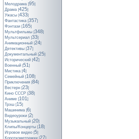
95
Мелодрама
[
]
425
Драма
[
]
433
Ужасы
[
]
357
Фантастика
[
]
165
Фэнтази
[
]
348
Мультфильмы
[
]
33
Мультсериал
[
]
24
Анимационный
[
]
37
Детективы
[
]
25
Документальный
[
]
42
Исторический
[
]
51
Военный
[
]
4
Мистика
[
]
108
Семейный
[
]
84
Приключения
[
]
23
Вестерн
[
]
38
Кино СССР
[
]
101
Аниме
[
]
15
Трэш
[
]
6
Машинима
[
]
2
Видеоуроки
[
]
20
Музыкальный
[
]
18
Клипы/Концерты
[
]
5
Игровое видео
[
]
27
Короткометражки
[
]