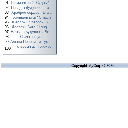
91.
Терминатор 2: Судный...
92.
Назад в будущее - Тр...
93.
Храброе сердце / Bra...
94.
Большой куш / Snatch
95.
Шерлок / Sherlock (3...
96.
Доспехи Бога / Long ...
97.
Назад в будущее / Ba...
98.
Самогонщики
99.
Алеша Попович и Туга...
Не время для орехов
100.
...
Copyright MyCorp © 2026