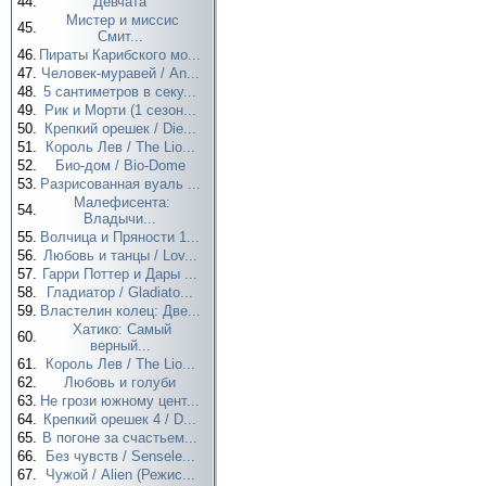
44.
Девчата
Мистер и миссис
45.
Смит...
46.
Пираты Карибского мо...
47.
Человек-муравей / An...
48.
5 сантиметров в секу...
49.
Рик и Морти (1 сезон...
50.
Крепкий орешек / Die...
51.
Король Лев / The Lio...
52.
Био-дом / Bio-Dome
53.
Разрисованная вуаль ...
Малефисента:
54.
Владычи...
55.
Волчица и Пряности 1...
56.
Любовь и танцы / Lov...
57.
Гарри Поттер и Дары ...
58.
Гладиатор / Gladiato...
59.
Властелин колец: Две...
Хатико: Самый
60.
верный...
61.
Король Лев / The Lio...
62.
Любовь и голуби
63.
Не грози южному цент...
64.
Крепкий орешек 4 / D...
65.
В погоне за счастьем...
66.
Без чувств / Sensele...
67.
Чужой / Alien (Режис...