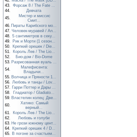
42.
Маска / The Mask [BD...
43.
Форсаж 8 / The Fate ...
44.
Девчата
Мистер и миссис
45.
Смит...
46.
Пираты Карибского мо...
47.
Человек-муравей / An...
48.
5 сантиметров в секу...
49.
Рик и Морти (1 сезон...
50.
Крепкий орешек / Die...
51.
Король Лев / The Lio...
52.
Био-дом / Bio-Dome
53.
Разрисованная вуаль ...
Малефисента:
54.
Владычи...
55.
Волчица и Пряности 1...
56.
Любовь и танцы / Lov...
57.
Гарри Поттер и Дары ...
58.
Гладиатор / Gladiato...
59.
Властелин колец: Две...
Хатико: Самый
60.
верный...
61.
Король Лев / The Lio...
62.
Любовь и голуби
63.
Не грози южному цент...
64.
Крепкий орешек 4 / D...
65.
В погоне за счастьем...