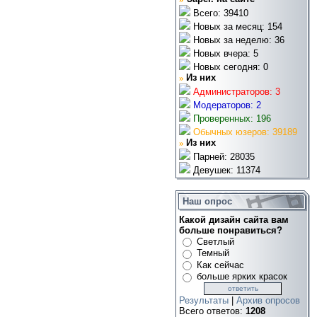
Всего: 39410
Новых за месяц: 154
Новых за неделю: 36
Новых вчера: 5
Новых сегодня: 0
»
Из них
Администраторов: 3
Модераторов: 2
Проверенных: 196
Обычных юзеров: 39189
»
Из них
Парней: 28035
Девушек: 11374
Наш опрос
Какой дизайн сайта вам
больше понравиться?
Светлый
Темный
Как сейчас
больше ярких красок
Результаты
|
Архив опросов
Всего ответов:
1208