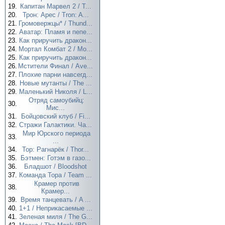
19.
Капитан Марвел 2 / T...
20.
Трон: Арес / Tron: A...
21.
Громовержцы* / Thund...
22.
Аватар: Пламя и пепе...
23.
Как приручить дракон...
24.
Мортал Комбат 2 / Mo...
25.
Как приручить дракон...
26.
Мстители Финал / Ave...
27.
Плохие парни навсегд...
28.
Новые мутанты / The ...
29.
Маленький Николя / L...
Отряд самоубийц:
30.
Мис...
31.
Бойцовский клуб / Fi...
32.
Стражи Галактики. Ча...
Мир Юрского периода
33.
...
34.
Тор: Рагнарёк / Thor...
35.
Бэтмен: Готэм в газо...
36.
Бладшот / Bloodshot
37.
Команда Тора / Team ...
Крамер против
38.
Крамер...
39.
Время танцевать / A ...
40.
1+1 / Неприкасаемые ...
41.
Зеленая миля / The G...