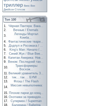
Мюзикл
триллер
Винс Вон
Джейсон Стэтхэм
Топ 100
1.
Чёрная Пантера: Вака...
2.
Вечные / Eternals
Легенды Мортал
3.
Комба...
4.
Фантастические твари...
5.
Дэдпул и Росомаха / ...
6.
King’s Man: Начало /...
7.
Синий Жук / Blue Bee...
8.
Капитан Америка: Нов...
9.
Веном: Последний тан...
Трансформеры:
10.
Восхож...
11.
Великий уравнитель 3...
12.
тик....так.... БУМ! ...
13.
Флэш / The Flash
Миссия невыполнима:
14.
...
15.
Плохие парни до конц...
16.
Охотники за привиден...
17.
Супермен / Superman
18.
Балерина / Ballerina