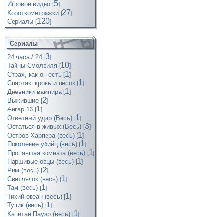
5
Игровое видео
[
]
27
Короткометражки
[
]
120
Cериалы
[
]
Сериалы
3
24 часа / 24
[
]
10
Тайны Смолвиля
[
]
1
Страх, как он есть
[
]
1
Спартак: кровь и песок
[
]
1
Дневники вампира
[
]
2
Выжившие
[
]
1
Ангар 13
[
]
1
Ответный удар (Весь)
[
]
3
Остаться в живых (Весь)
[
]
1
Остров Харпера (весь)
[
]
1
Поколение убийц (весь)
[
]
1
Пропавшая комната (весь)
[
]
1
Паршивые овцы (весь)
[
]
2
Рим (весь)
[
]
1
Светлячок (весь)
[
]
1
Там (весь)
[
]
1
Тихий океан (весь)
[
]
1
Тупик (весь)
[
]
1
Капитан Пауэр (весь)
[
]