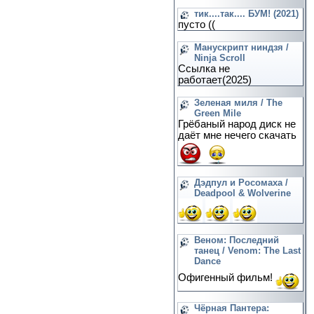
тик....так.... БУМ! (2021)
пусто ((
Манускрипт ниндзя /
Ninja Scroll
Ссылка не
работает(2025)
Зеленая миля / The
Green Mile
Грёбаный народ диск не
даёт мне нечего скачать
Дэдпул и Росомаха /
Deadpool & Wolverine
Веном: Последний
танец / Venom: The Last
Dance
Офигенный фильм!
Чёрная Пантера: