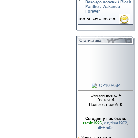
Ваканда навеки / Black
Panther: Wakanda
Forever
Большое спасибо.
Статистика
Онлайн всего:
4
Гостей:
4
Пользователей:
0
Cегодня у нас были:
ramiz1995
,
gaydnat1972
,
dEEm0n
»
Зарег. на сайте