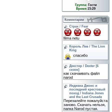
Группа:
Гости
Время:
15:29
Коментарии
Страх / Fear
filma netu
Король Лев / The Lion
King
спасибо
Декстер / Dexter [6
сезон]
как скачаивать файл
narod
Индиана Джонс и
последний крестовый
поход / Indiana Jones
and the Last Crusade
Перезалейте пожалуйста
заново. Скачать нельзя,
папка Narod пустая.