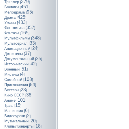
379
Триллер
[
]
451
Боевики
[
]
95
Мелодрама
[
]
425
Драма
[
]
433
Ужасы
[
]
357
Фантастика
[
]
165
Фэнтази
[
]
348
Мультфильмы
[
]
33
Мультсериал
[
]
24
Анимационный
[
]
37
Детективы
[
]
25
Документальный
[
]
42
Исторический
[
]
51
Военный
[
]
4
Мистика
[
]
108
Семейный
[
]
84
Приключения
[
]
23
Вестерн
[
]
38
Кино СССР
[
]
101
Аниме
[
]
15
Трэш
[
]
6
Машинима
[
]
2
Видеоуроки
[
]
20
Музыкальный
[
]
18
Клипы/Концерты
[
]