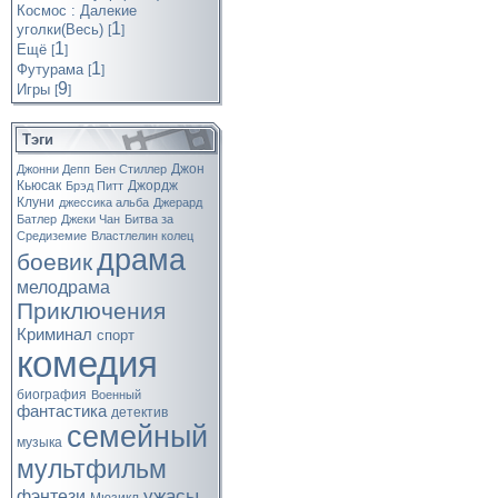
Космос : Далекие
1
уголки(Весь)
[
]
1
Ещё
[
]
1
Футурама
[
]
9
Игры
[
]
Тэги
Джон
Джонни Депп
Бен Стиллер
Кьюсак
Джордж
Брэд Питт
Клуни
джессика альба
Джерард
Батлер
Джеки Чан
Битва за
Средиземие
Властлелин колец
драма
боевик
мелодрама
Приключения
Криминал
спорт
комедия
биография
Военный
фантастика
детектив
семейный
музыка
мультфильм
ужасы
фэнтези