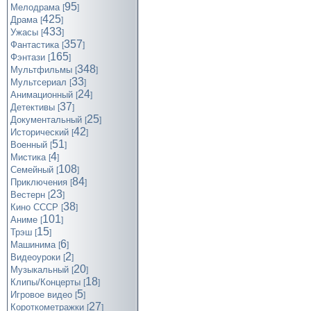
95
Мелодрама
[
]
425
Драма
[
]
433
Ужасы
[
]
357
Фантастика
[
]
165
Фэнтази
[
]
348
Мультфильмы
[
]
33
Мультсериал
[
]
24
Анимационный
[
]
37
Детективы
[
]
25
Документальный
[
]
42
Исторический
[
]
51
Военный
[
]
4
Мистика
[
]
108
Семейный
[
]
84
Приключения
[
]
23
Вестерн
[
]
38
Кино СССР
[
]
101
Аниме
[
]
15
Трэш
[
]
6
Машинима
[
]
2
Видеоуроки
[
]
20
Музыкальный
[
]
18
Клипы/Концерты
[
]
5
Игровое видео
[
]
27
Короткометражки
[
]