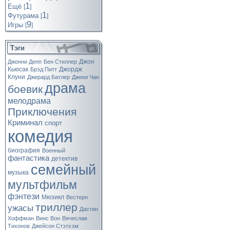
1
Ещё
[
]
1
Футурама
[
]
9
Игры
[
]
Тэги
Джон
Джонни Депп
Бен Стиллер
Кьюсак
Джордж
Брэд Питт
Клуни
Джерард Батлер
Джеки Чан
драма
боевик
мелодрама
Приключения
Криминал
спорт
комедия
биография
Военный
фантастика
детектив
семейный
музыка
мультфильм
фэнтези
Мюзикл
Вестерн
триллер
ужасы
Дастин
Хоффман
Винс Вон
Вячеслав
Тихонов
Джейсон Стэтхэм