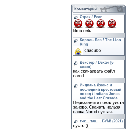
Коментарии
Страх / Fear
filma netu
Король Лев / The Lion
King
спасибо
Декстер / Dexter [6
сезон]
как скачаивать файл
narod
Индиана Джонс и
последний крестовый
поход / Indiana Jones
and the Last Crusade
Перезалейте пожалуйста
заново. Скачать нельзя,
папка Narod пустая.
тик....так.... БУМ! (2021)
пусто ((