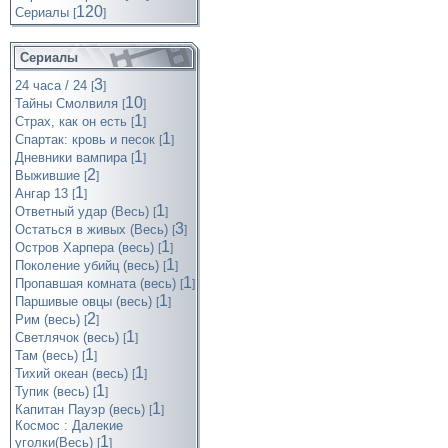
120
Cериалы
[
]
Сериалы
3
24 часа / 24
[
]
10
Тайны Смолвиля
[
]
1
Страх, как он есть
[
]
1
Спартак: кровь и песок
[
]
1
Дневники вампира
[
]
2
Выжившие
[
]
1
Ангар 13
[
]
1
Ответный удар (Весь)
[
]
3
Остаться в живых (Весь)
[
]
1
Остров Харпера (весь)
[
]
1
Поколение убийц (весь)
[
]
1
Пропавшая комната (весь)
[
]
1
Паршивые овцы (весь)
[
]
2
Рим (весь)
[
]
1
Светлячок (весь)
[
]
1
Там (весь)
[
]
1
Тихий океан (весь)
[
]
1
Тупик (весь)
[
]
1
Капитан Пауэр (весь)
[
]
Космос : Далекие
1
уголки(Весь)
[
]