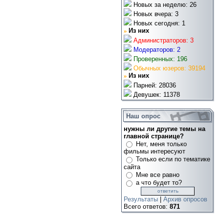
Новых за неделю: 26
Новых вчера: 3
Новых сегодня: 1
»
Из них
Администраторов: 3
Модераторов: 2
Проверенных: 196
Обычных юзеров: 39194
»
Из них
Парней: 28036
Девушек: 11378
Наш опрос
нужны ли другие темы на
главной странице?
Нет, меня только
фильмы интересуют
Только если по тематике
сайта
Мне все равно
а что будет то?
Результаты
|
Архив опросов
Всего ответов:
871