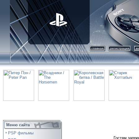
главная
регистрация
в
Меню сайта
PSP фильмы
Гостям запре