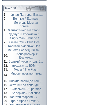
Топ 100
1.
Чёрная Пантера: Вака...
2.
Вечные / Eternals
Легенды Мортал
3.
Комба...
4.
Фантастические твари...
5.
Дэдпул и Росомаха / ...
6.
King’s Man: Начало /...
7.
Синий Жук / Blue Bee...
8.
Капитан Америка: Нов...
9.
Веном: Последний тан...
Трансформеры:
10.
Восхож...
11.
Великий уравнитель 3...
12.
тик....так.... БУМ! ...
13.
Флэш / The Flash
Миссия невыполнима:
14.
...
15.
Плохие парни до конц...
16.
Охотники за привиден...
17.
Супермен / Superman
18.
Балерина / Ballerina
19.
Капитан Марвел 2 / T...
20.
Трон: Арес / Tron: A...
21.
Громовержцы* / Thund...