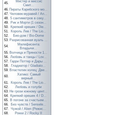
Мистер и миссис
45.
Смит...
46.
Пираты Карибского мо...
47.
Человек-муравей / An...
48.
5 сантиметров в секу...
49.
Рик и Морти (1 сезон...
50.
Крепкий орешек / Die...
51.
Король Лев / The Lio...
52.
Био-дом / Bio-Dome
53.
Разрисованная вуаль ...
Малефисента:
54.
Владычи...
55.
Волчица и Пряности 1...
56.
Любовь и танцы / Lov...
57.
Гарри Поттер и Дары ...
58.
Гладиатор / Gladiato...
59.
Властелин колец: Две...
Хатико: Самый
60.
верный...
61.
Король Лев / The Lio...
62.
Любовь и голуби
63.
Не грози южному цент...
64.
Крепкий орешек 4 / D...
65.
В погоне за счастьем...
66.
Без чувств / Sensele...
67.
Чужой / Alien (Режис...
68.
Рокки 2 / Rocky II