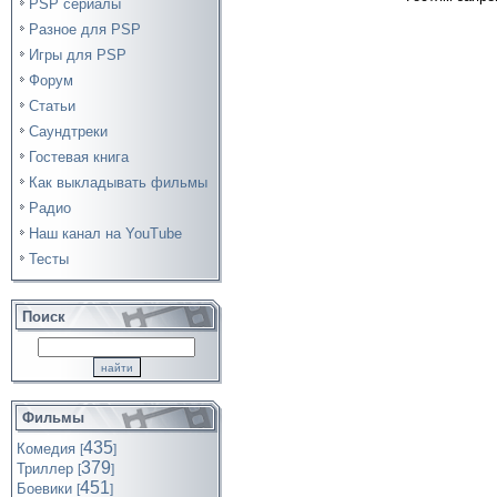
PSP сериалы
Разное для PSP
Игры для PSP
Форум
Статьи
Саундтреки
Гостевая книга
Как выкладывать фильмы
Радио
Наш канал на YouTube
Тесты
Поиск
Фильмы
435
Комедия
[
]
379
Триллер
[
]
451
Боевики
[
]