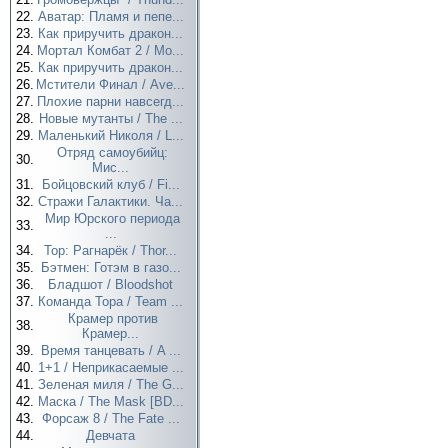
22.
Аватар: Пламя и пепе...
23.
Как приручить дракон...
24.
Мортал Комбат 2 / Mo...
25.
Как приручить дракон...
26.
Мстители Финал / Ave...
27.
Плохие парни навсегд...
28.
Новые мутанты / The ...
29.
Маленький Николя / L...
Отряд самоубийц:
30.
Мис...
31.
Бойцовский клуб / Fi...
32.
Стражи Галактики. Ча...
Мир Юрского периода
33.
...
34.
Тор: Рагнарёк / Thor...
35.
Бэтмен: Готэм в газо...
36.
Бладшот / Bloodshot
37.
Команда Тора / Team ...
Крамер против
38.
Крамер...
39.
Время танцевать / A ...
40.
1+1 / Неприкасаемые ...
41.
Зеленая миля / The G...
42.
Маска / The Mask [BD...
43.
Форсаж 8 / The Fate ...
44.
Девчата