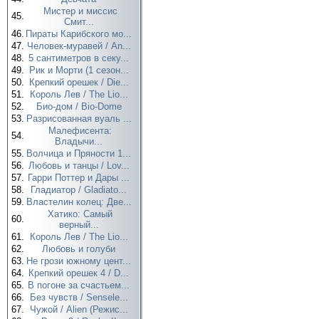
Мистер и миссис
45.
Смит...
46.
Пираты Карибского мо...
47.
Человек-муравей / An...
48.
5 сантиметров в секу...
49.
Рик и Морти (1 сезон...
50.
Крепкий орешек / Die...
51.
Король Лев / The Lio...
52.
Био-дом / Bio-Dome
53.
Разрисованная вуаль ...
Малефисента:
54.
Владычи...
55.
Волчица и Пряности 1...
56.
Любовь и танцы / Lov...
57.
Гарри Поттер и Дары ...
58.
Гладиатор / Gladiato...
59.
Властелин колец: Две...
Хатико: Самый
60.
верный...
61.
Король Лев / The Lio...
62.
Любовь и голуби
63.
Не грози южному цент...
64.
Крепкий орешек 4 / D...
65.
В погоне за счастьем...
66.
Без чувств / Sensele...
67.
Чужой / Alien (Режис...