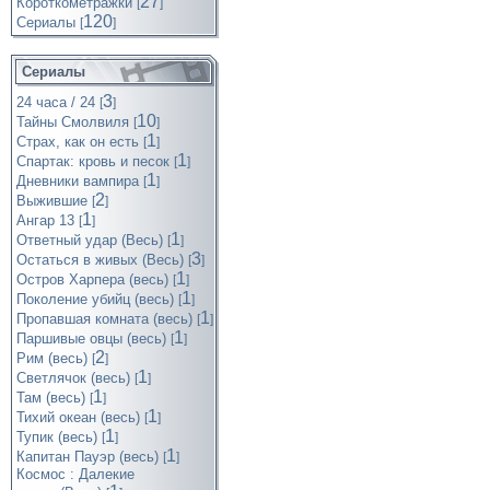
27
Короткометражки
[
]
120
Cериалы
[
]
Сериалы
3
24 часа / 24
[
]
10
Тайны Смолвиля
[
]
1
Страх, как он есть
[
]
1
Спартак: кровь и песок
[
]
1
Дневники вампира
[
]
2
Выжившие
[
]
1
Ангар 13
[
]
1
Ответный удар (Весь)
[
]
3
Остаться в живых (Весь)
[
]
1
Остров Харпера (весь)
[
]
1
Поколение убийц (весь)
[
]
1
Пропавшая комната (весь)
[
]
1
Паршивые овцы (весь)
[
]
2
Рим (весь)
[
]
1
Светлячок (весь)
[
]
1
Там (весь)
[
]
1
Тихий океан (весь)
[
]
1
Тупик (весь)
[
]
1
Капитан Пауэр (весь)
[
]
Космос : Далекие