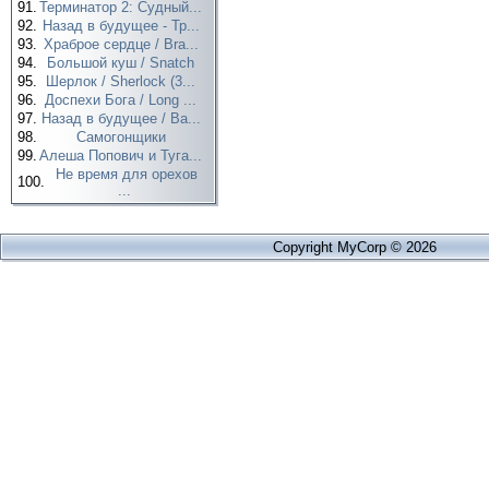
91.
Терминатор 2: Судный...
92.
Назад в будущее - Тр...
93.
Храброе сердце / Bra...
94.
Большой куш / Snatch
95.
Шерлок / Sherlock (3...
96.
Доспехи Бога / Long ...
97.
Назад в будущее / Ba...
98.
Самогонщики
99.
Алеша Попович и Туга...
Не время для орехов
100.
...
Copyright MyCorp © 2026