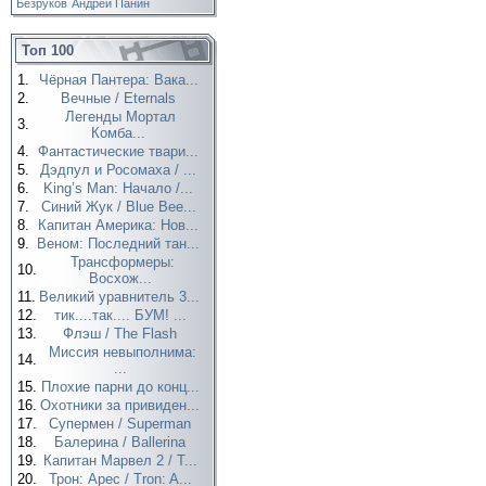
Безруков
Андрей Панин
Топ 100
1.
Чёрная Пантера: Вака...
2.
Вечные / Eternals
Легенды Мортал
3.
Комба...
4.
Фантастические твари...
5.
Дэдпул и Росомаха / ...
6.
King’s Man: Начало /...
7.
Синий Жук / Blue Bee...
8.
Капитан Америка: Нов...
9.
Веном: Последний тан...
Трансформеры:
10.
Восхож...
11.
Великий уравнитель 3...
12.
тик....так.... БУМ! ...
13.
Флэш / The Flash
Миссия невыполнима:
14.
...
15.
Плохие парни до конц...
16.
Охотники за привиден...
17.
Супермен / Superman
18.
Балерина / Ballerina
19.
Капитан Марвел 2 / T...
20.
Трон: Арес / Tron: A...