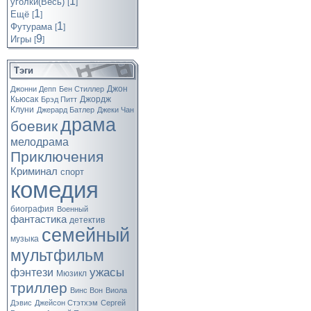
1
уголки(Весь)
[
]
1
Ещё
[
]
1
Футурама
[
]
9
Игры
[
]
Тэги
Джон
Джонни Депп
Бен Стиллер
Кьюсак
Джордж
Брэд Питт
Клуни
Джерард Батлер
Джеки Чан
драма
боевик
мелодрама
Приключения
Криминал
спорт
комедия
биография
Военный
фантастика
детектив
семейный
музыка
мультфильм
ужасы
фэнтези
Мюзикл
триллер
Винс Вон
Виола
Дэвис
Джейсон Стэтхэм
Сергей