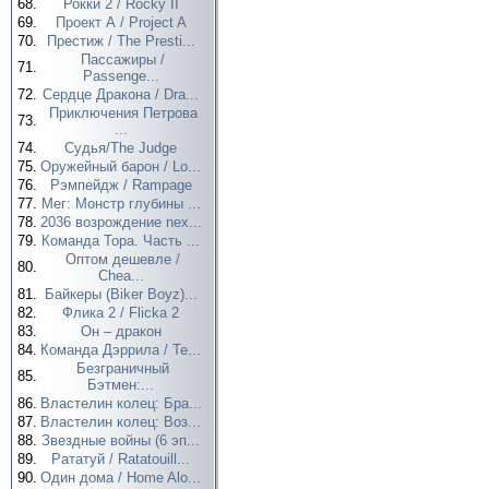
68.
Рокки 2 / Rocky II
69.
Проект А / Project A
70.
Престиж / The Presti...
Пассажиры /
71.
Passenge...
72.
Сердце Дракона / Dra...
Приключения Петрова
73.
...
74.
Судья/The Judge
75.
Оружейный барон / Lo...
76.
Рэмпейдж / Rampage
77.
Мег: Монстр глубины ...
78.
2036 возрождение nex...
79.
Команда Тора. Часть ...
Оптом дешевле /
80.
Chea...
81.
Байкеры (Biker Boyz)...
82.
Флика 2 / Flicka 2
83.
Он – дракон
84.
Команда Дэррила / Te...
Безграничный
85.
Бэтмен:...
86.
Властелин колец: Бра...
87.
Властелин колец: Воз...
88.
Звездные войны (6 эп...
89.
Рататуй / Ratatouill...
90.
Один дома / Home Alo...