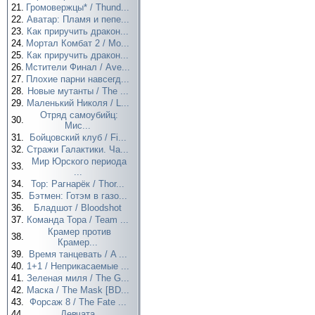
21.
Громовержцы* / Thund...
22.
Аватар: Пламя и пепе...
23.
Как приручить дракон...
24.
Мортал Комбат 2 / Mo...
25.
Как приручить дракон...
26.
Мстители Финал / Ave...
27.
Плохие парни навсегд...
28.
Новые мутанты / The ...
29.
Маленький Николя / L...
Отряд самоубийц:
30.
Мис...
31.
Бойцовский клуб / Fi...
32.
Стражи Галактики. Ча...
Мир Юрского периода
33.
...
34.
Тор: Рагнарёк / Thor...
35.
Бэтмен: Готэм в газо...
36.
Бладшот / Bloodshot
37.
Команда Тора / Team ...
Крамер против
38.
Крамер...
39.
Время танцевать / A ...
40.
1+1 / Неприкасаемые ...
41.
Зеленая миля / The G...
42.
Маска / The Mask [BD...
43.
Форсаж 8 / The Fate ...
44.
Девчата