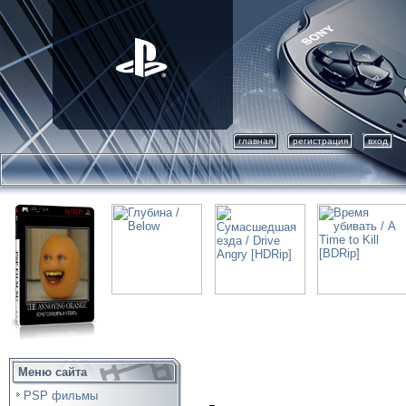
главная
регистрация
вход
Меню сайта
PSP фильмы