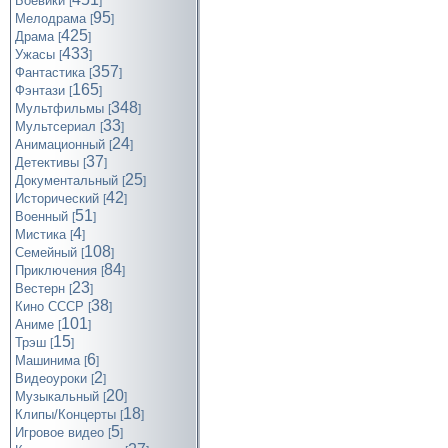
Боевики
[
]
95
Мелодрама
[
]
425
Драма
[
]
433
Ужасы
[
]
357
Фантастика
[
]
165
Фэнтази
[
]
348
Мультфильмы
[
]
33
Мультсериал
[
]
24
Анимационный
[
]
37
Детективы
[
]
25
Документальный
[
]
42
Исторический
[
]
51
Военный
[
]
4
Мистика
[
]
108
Семейный
[
]
84
Приключения
[
]
23
Вестерн
[
]
38
Кино СССР
[
]
101
Аниме
[
]
15
Трэш
[
]
6
Машинима
[
]
2
Видеоуроки
[
]
20
Музыкальный
[
]
18
Клипы/Концерты
[
]
5
Игровое видео
[
]