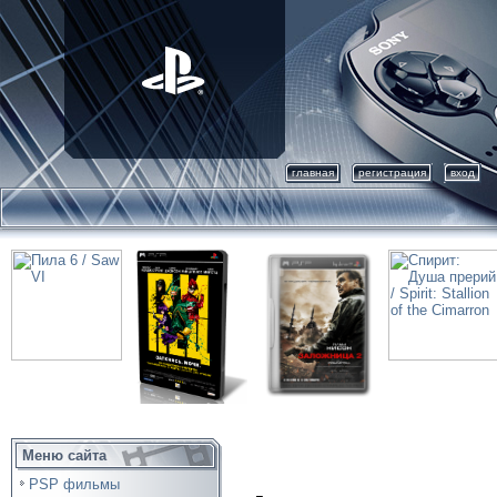
главная
регистрация
вход
Меню сайта
PSP фильмы