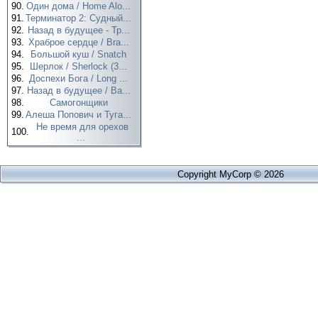
90.
Один дома / Home Alo...
91.
Терминатор 2: Судный...
92.
Назад в будущее - Тр...
93.
Храброе сердце / Bra...
94.
Большой куш / Snatch
95.
Шерлок / Sherlock (3...
96.
Доспехи Бога / Long ...
97.
Назад в будущее / Ba...
98.
Самогонщики
99.
Алеша Попович и Туга...
Не время для орехов
100.
...
Copyright MyCorp © 2026