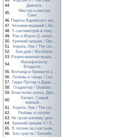
43.
Форсаж 8 / The Fate ...
44.
Девчата
Мистер и миссис
45.
Смит...
46.
Пираты Карибского мо...
47.
Человек-муравей / An...
48.
5 сантиметров в секу...
49.
Рик и Морти (1 сезон...
50.
Крепкий орешек / Die...
51.
Король Лев / The Lio...
52.
Био-дом / Bio-Dome
53.
Разрисованная вуаль ...
Малефисента:
54.
Владычи...
55.
Волчица и Пряности 1...
56.
Любовь и танцы / Lov...
57.
Гарри Поттер и Дары ...
58.
Гладиатор / Gladiato...
59.
Властелин колец: Две...
Хатико: Самый
60.
верный...
61.
Король Лев / The Lio...
62.
Любовь и голуби
63.
Не грози южному цент...
64.
Крепкий орешек 4 / D...
65.
В погоне за счастьем...
66.
Без чувств / Sensele...