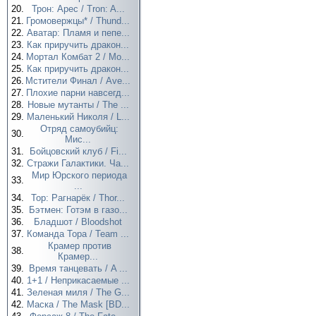
20.
Трон: Арес / Tron: A...
21.
Громовержцы* / Thund...
22.
Аватар: Пламя и пепе...
23.
Как приручить дракон...
24.
Мортал Комбат 2 / Mo...
25.
Как приручить дракон...
26.
Мстители Финал / Ave...
27.
Плохие парни навсегд...
28.
Новые мутанты / The ...
29.
Маленький Николя / L...
Отряд самоубийц:
30.
Мис...
31.
Бойцовский клуб / Fi...
32.
Стражи Галактики. Ча...
Мир Юрского периода
33.
...
34.
Тор: Рагнарёк / Thor...
35.
Бэтмен: Готэм в газо...
36.
Бладшот / Bloodshot
37.
Команда Тора / Team ...
Крамер против
38.
Крамер...
39.
Время танцевать / A ...
40.
1+1 / Неприкасаемые ...
41.
Зеленая миля / The G...
42.
Маска / The Mask [BD...