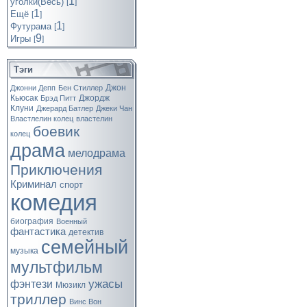
1
уголки(Весь)
[
]
1
Ещё
[
]
1
Футурама
[
]
9
Игры
[
]
Тэги
Джон
Джонни Депп
Бен Стиллер
Кьюсак
Джордж
Брэд Питт
Клуни
Джерард Батлер
Джеки Чан
Властлелин колец
властелин
боевик
колец
драма
мелодрама
Приключения
Криминал
спорт
комедия
биография
Военный
фантастика
детектив
семейный
музыка
мультфильм
ужасы
фэнтези
Мюзикл
триллер
Винс Вон