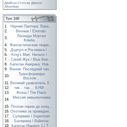
Джейсон Стэтхэм
Джесси
Айзенберг
Топ 100
1.
Чёрная Пантера: Вака...
2.
Вечные / Eternals
Легенды Мортал
3.
Комба...
4.
Фантастические твари...
5.
Дэдпул и Росомаха / ...
6.
King’s Man: Начало /...
7.
Синий Жук / Blue Bee...
8.
Капитан Америка: Нов...
9.
Веном: Последний тан...
Трансформеры:
10.
Восхож...
11.
Великий уравнитель 3...
12.
тик....так.... БУМ! ...
13.
Флэш / The Flash
Миссия невыполнима:
14.
...
15.
Плохие парни до конц...
16.
Охотники за привиден...
17.
Супермен / Superman
18.
Балерина / Ballerina
19.
Капитан Марвел 2 / T...