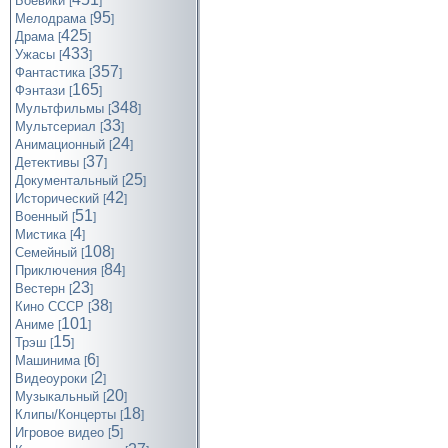
Боевики
[
]
95
Мелодрама
[
]
425
Драма
[
]
433
Ужасы
[
]
357
Фантастика
[
]
165
Фэнтази
[
]
348
Мультфильмы
[
]
33
Мультсериал
[
]
24
Анимационный
[
]
37
Детективы
[
]
25
Документальный
[
]
42
Исторический
[
]
51
Военный
[
]
4
Мистика
[
]
108
Семейный
[
]
84
Приключения
[
]
23
Вестерн
[
]
38
Кино СССР
[
]
101
Аниме
[
]
15
Трэш
[
]
6
Машинима
[
]
2
Видеоуроки
[
]
20
Музыкальный
[
]
18
Клипы/Концерты
[
]
5
Игровое видео
[
]