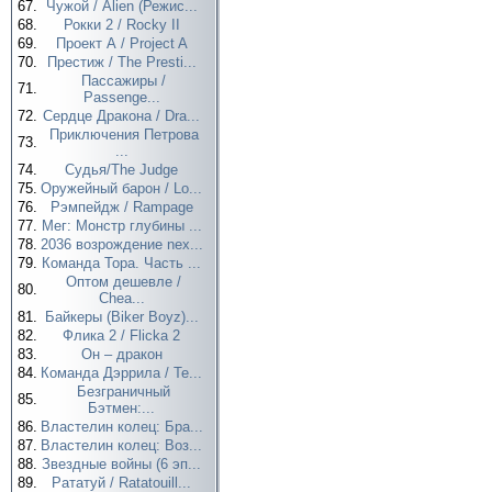
67.
Чужой / Alien (Режис...
68.
Рокки 2 / Rocky II
69.
Проект А / Project A
70.
Престиж / The Presti...
Пассажиры /
71.
Passenge...
72.
Сердце Дракона / Dra...
Приключения Петрова
73.
...
74.
Судья/The Judge
75.
Оружейный барон / Lo...
76.
Рэмпейдж / Rampage
77.
Мег: Монстр глубины ...
78.
2036 возрождение nex...
79.
Команда Тора. Часть ...
Оптом дешевле /
80.
Chea...
81.
Байкеры (Biker Boyz)...
82.
Флика 2 / Flicka 2
83.
Он – дракон
84.
Команда Дэррила / Te...
Безграничный
85.
Бэтмен:...
86.
Властелин колец: Бра...
87.
Властелин колец: Воз...
88.
Звездные войны (6 эп...
89.
Рататуй / Ratatouill...