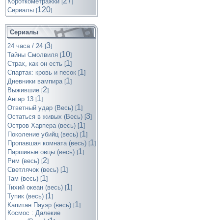
27
Короткометражки
[
]
120
Cериалы
[
]
Сериалы
3
24 часа / 24
[
]
10
Тайны Смолвиля
[
]
1
Страх, как он есть
[
]
1
Спартак: кровь и песок
[
]
1
Дневники вампира
[
]
2
Выжившие
[
]
1
Ангар 13
[
]
1
Ответный удар (Весь)
[
]
3
Остаться в живых (Весь)
[
]
1
Остров Харпера (весь)
[
]
1
Поколение убийц (весь)
[
]
1
Пропавшая комната (весь)
[
]
1
Паршивые овцы (весь)
[
]
2
Рим (весь)
[
]
1
Светлячок (весь)
[
]
1
Там (весь)
[
]
1
Тихий океан (весь)
[
]
1
Тупик (весь)
[
]
1
Капитан Пауэр (весь)
[
]
Космос : Далекие