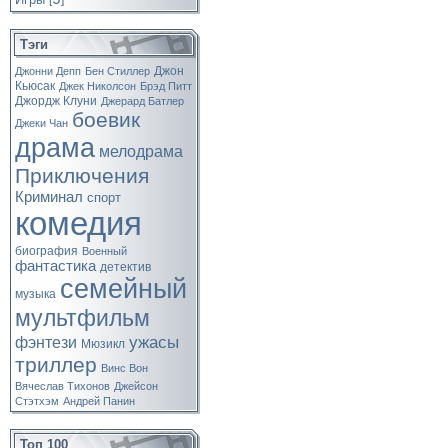
[
]
Тэги
Джон
Джонни Депп
Бен Стиллер
Кьюсак
Джек Николсон
Брэд Питт
Джордж Клуни
Джерард Батлер
боевик
Джеки Чан
драма
мелодрама
Приключения
Криминал
спорт
комедия
биография
Военный
фантастика
детектив
семейный
музыка
мультфильм
ужасы
фэнтези
Мюзикл
триллер
Винс Вон
Вячеслав Тихонов
Джейсон
Стэтхэм
Андрей Панин
Топ 100