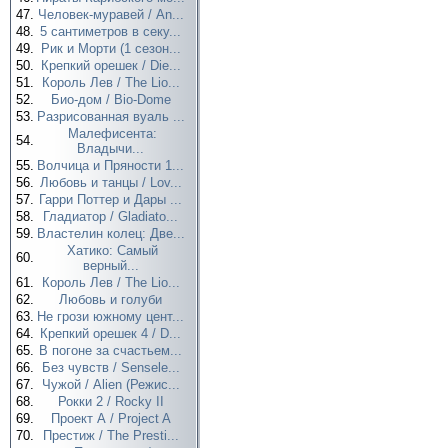
47.
Человек-муравей / An...
48.
5 сантиметров в секу...
49.
Рик и Морти (1 сезон...
50.
Крепкий орешек / Die...
51.
Король Лев / The Lio...
52.
Био-дом / Bio-Dome
53.
Разрисованная вуаль ...
Малефисента:
54.
Владычи...
55.
Волчица и Пряности 1...
56.
Любовь и танцы / Lov...
57.
Гарри Поттер и Дары ...
58.
Гладиатор / Gladiato...
59.
Властелин колец: Две...
Хатико: Самый
60.
верный...
61.
Король Лев / The Lio...
62.
Любовь и голуби
63.
Не грози южному цент...
64.
Крепкий орешек 4 / D...
65.
В погоне за счастьем...
66.
Без чувств / Sensele...
67.
Чужой / Alien (Режис...
68.
Рокки 2 / Rocky II
69.
Проект А / Project A
70.
Престиж / The Presti...