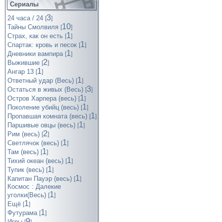
Сериалы
3
24 часа / 24
[
]
10
Тайны Смолвиля
[
]
1
Страх, как он есть
[
]
1
Спартак: кровь и песок
[
]
1
Дневники вампира
[
]
2
Выжившие
[
]
1
Ангар 13
[
]
1
Ответный удар (Весь)
[
]
3
Остаться в живых (Весь)
[
]
1
Остров Харпера (весь)
[
]
1
Поколение убийц (весь)
[
]
1
Пропавшая комната (весь)
[
]
1
Паршивые овцы (весь)
[
]
2
Рим (весь)
[
]
1
Светлячок (весь)
[
]
1
Там (весь)
[
]
1
Тихий океан (весь)
[
]
1
Тупик (весь)
[
]
1
Капитан Пауэр (весь)
[
]
Космос : Далекие
1
уголки(Весь)
[
]
1
Ещё
[
]
1
Футурама
[
]
9
Игры