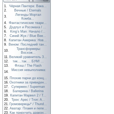
1.
Чёрная Пантера: Вака...
2.
Вечные / Eternals
Легенды Мортал
3.
Комба...
4.
Фантастические твари...
5.
Дэдпул и Росомаха / ...
6.
King’s Man: Начало /...
7.
Синий Жук / Blue Bee...
8.
Капитан Америка: Нов...
9.
Веном: Последний тан...
Трансформеры:
10.
Восхож...
11.
Великий уравнитель 3...
12.
тик....так.... БУМ! ...
13.
Флэш / The Flash
Миссия невыполнима:
14.
...
15.
Плохие парни до конц...
16.
Охотники за привиден...
17.
Супермен / Superman
18.
Балерина / Ballerina
19.
Капитан Марвел 2 / T...
20.
Трон: Арес / Tron: A...
21.
Громовержцы* / Thund...
22.
Аватар: Пламя и пепе...
23.
Как приручить дракон...