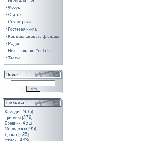
Игры для PSP
Форум
Статьи
Саундтреки
Гостевая книга
Как выкладывать фильмы
Радио
Наш канал на YouTube
Тесты
Поиск
Фильмы
435
Комедия
[
]
379
Триллер
[
]
451
Боевики
[
]
95
Мелодрама
[
]
425
Драма
[
]
433
Ужасы
[
]