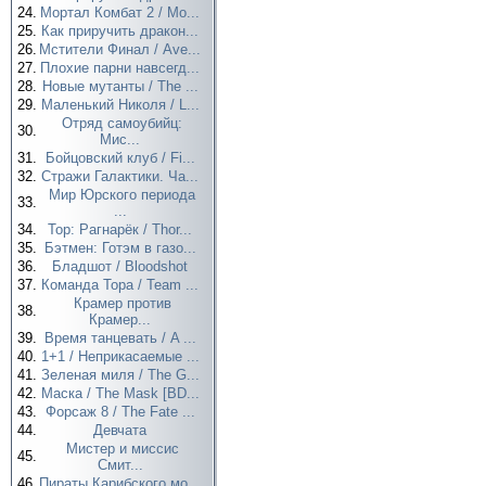
24.
Мортал Комбат 2 / Mo...
25.
Как приручить дракон...
26.
Мстители Финал / Ave...
27.
Плохие парни навсегд...
28.
Новые мутанты / The ...
29.
Маленький Николя / L...
Отряд самоубийц:
30.
Мис...
31.
Бойцовский клуб / Fi...
32.
Стражи Галактики. Ча...
Мир Юрского периода
33.
...
34.
Тор: Рагнарёк / Thor...
35.
Бэтмен: Готэм в газо...
36.
Бладшот / Bloodshot
37.
Команда Тора / Team ...
Крамер против
38.
Крамер...
39.
Время танцевать / A ...
40.
1+1 / Неприкасаемые ...
41.
Зеленая миля / The G...
42.
Маска / The Mask [BD...
43.
Форсаж 8 / The Fate ...
44.
Девчата
Мистер и миссис
45.
Смит...
46.
Пираты Карибского мо...