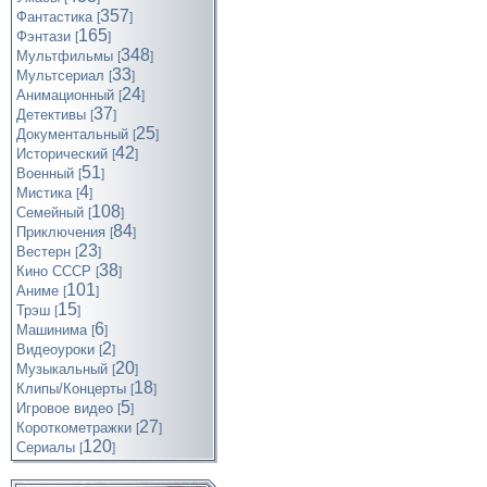
357
Фантастика
[
]
165
Фэнтази
[
]
348
Мультфильмы
[
]
33
Мультсериал
[
]
24
Анимационный
[
]
37
Детективы
[
]
25
Документальный
[
]
42
Исторический
[
]
51
Военный
[
]
4
Мистика
[
]
108
Семейный
[
]
84
Приключения
[
]
23
Вестерн
[
]
38
Кино СССР
[
]
101
Аниме
[
]
15
Трэш
[
]
6
Машинима
[
]
2
Видеоуроки
[
]
20
Музыкальный
[
]
18
Клипы/Концерты
[
]
5
Игровое видео
[
]
27
Короткометражки
[
]
120
Cериалы
[
]