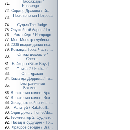
Пассажиры /
71.
Passenge...
72.
Сердце Дракона / Dra...
Приключения Петрова
73.
...
74.
Судья/The Judge
75.
Оружейный барон / Lo...
76.
Рэмпейдж / Rampage
77.
Мег: Монстр глубины ...
78.
2036 возрождение nex...
79.
Команда Тора. Часть ...
Оптом дешевле /
80.
Chea...
81.
Байкеры (Biker Boyz)...
82.
Флика 2 / Flicka 2
83.
Он – дракон
84.
Команда Дэррила / Te...
Безграничный
85.
Бэтмен:...
86.
Властелин колец: Бра...
87.
Властелин колец: Воз...
88.
Звездные войны (6 эп...
89.
Рататуй / Ratatouill...
90.
Один дома / Home Alo...
91.
Терминатор 2: Судный...
92.
Назад в будущее - Тр...
93.
Храброе сердце / Bra...