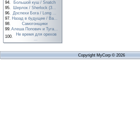
94.
Большой куш / Snatch
95.
Шерлок / Sherlock (3...
96.
Доспехи Бога / Long ...
97.
Назад в будущее / Ba...
98.
Самогонщики
99.
Алеша Попович и Туга...
Не время для орехов
100.
...
Copyright MyCorp © 2026