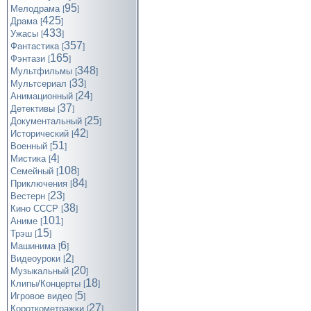
95
Мелодрама
[
]
425
Драма
[
]
433
Ужасы
[
]
357
Фантастика
[
]
165
Фэнтази
[
]
348
Мультфильмы
[
]
33
Мультсериал
[
]
24
Анимационный
[
]
37
Детективы
[
]
25
Документальный
[
]
42
Исторический
[
]
51
Военный
[
]
4
Мистика
[
]
108
Семейный
[
]
84
Приключения
[
]
23
Вестерн
[
]
38
Кино СССР
[
]
101
Аниме
[
]
15
Трэш
[
]
6
Машинима
[
]
2
Видеоуроки
[
]
20
Музыкальный
[
]
18
Клипы/Концерты
[
]
5
Игровое видео
[
]
27
Короткометражки
[
]