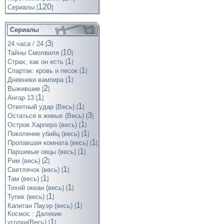
120
Cериалы
[
]
Сериалы
3
24 часа / 24
[
]
10
Тайны Смолвиля
[
]
1
Страх, как он есть
[
]
1
Спартак: кровь и песок
[
]
1
Дневники вампира
[
]
2
Выжившие
[
]
1
Ангар 13
[
]
1
Ответный удар (Весь)
[
]
3
Остаться в живых (Весь)
[
]
1
Остров Харпера (весь)
[
]
1
Поколение убийц (весь)
[
]
1
Пропавшая комната (весь)
[
]
1
Паршивые овцы (весь)
[
]
2
Рим (весь)
[
]
1
Светлячок (весь)
[
]
1
Там (весь)
[
]
1
Тихий океан (весь)
[
]
1
Тупик (весь)
[
]
1
Капитан Пауэр (весь)
[
]
Космос : Далекие
1
уголки(Весь)
[
]