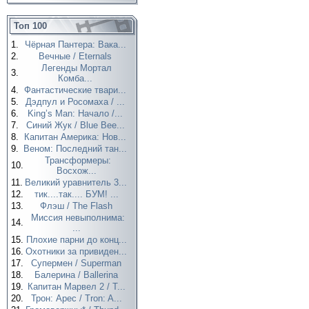
Топ 100
1.
Чёрная Пантера: Вака...
2.
Вечные / Eternals
Легенды Мортал
3.
Комба...
4.
Фантастические твари...
5.
Дэдпул и Росомаха / ...
6.
King’s Man: Начало /...
7.
Синий Жук / Blue Bee...
8.
Капитан Америка: Нов...
9.
Веном: Последний тан...
Трансформеры:
10.
Восхож...
11.
Великий уравнитель 3...
12.
тик....так.... БУМ! ...
13.
Флэш / The Flash
Миссия невыполнима:
14.
...
15.
Плохие парни до конц...
16.
Охотники за привиден...
17.
Супермен / Superman
18.
Балерина / Ballerina
19.
Капитан Марвел 2 / T...
20.
Трон: Арес / Tron: A...