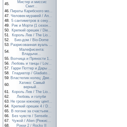
Мистер и миссис
45.
Смит...
46.
Пираты Карибского мо...
47.
Человек-муравей / An...
48.
5 сантиметров в секу...
49.
Рик и Морти (1 сезон...
50.
Крепкий орешек / Die...
51.
Король Лев / The Lio...
52.
Био-дом / Bio-Dome
53.
Разрисованная вуаль ...
Малефисента:
54.
Владычи...
55.
Волчица и Пряности 1...
56.
Любовь и танцы / Lov...
57.
Гарри Поттер и Дары ...
58.
Гладиатор / Gladiato...
59.
Властелин колец: Две...
Хатико: Самый
60.
верный...
61.
Король Лев / The Lio...
62.
Любовь и голуби
63.
Не грози южному цент...
64.
Крепкий орешек 4 / D...
65.
В погоне за счастьем...
66.
Без чувств / Sensele...
67.
Чужой / Alien (Режис...
68.
Рокки 2 / Rocky II