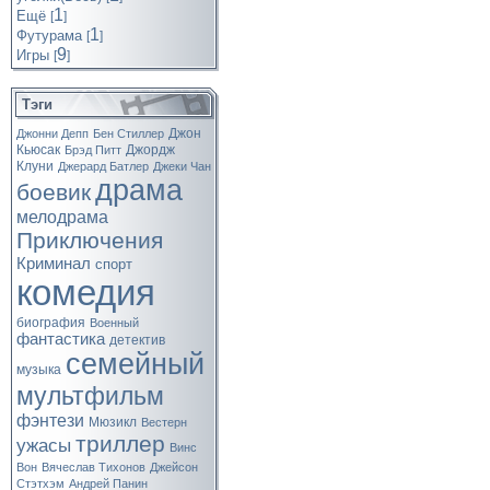
1
Ещё
[
]
1
Футурама
[
]
9
Игры
[
]
Тэги
Джон
Джонни Депп
Бен Стиллер
Кьюсак
Джордж
Брэд Питт
Клуни
Джерард Батлер
Джеки Чан
драма
боевик
мелодрама
Приключения
Криминал
спорт
комедия
биография
Военный
фантастика
детектив
семейный
музыка
мультфильм
фэнтези
Мюзикл
Вестерн
триллер
ужасы
Винс
Вон
Вячеслав Тихонов
Джейсон
Стэтхэм
Андрей Панин