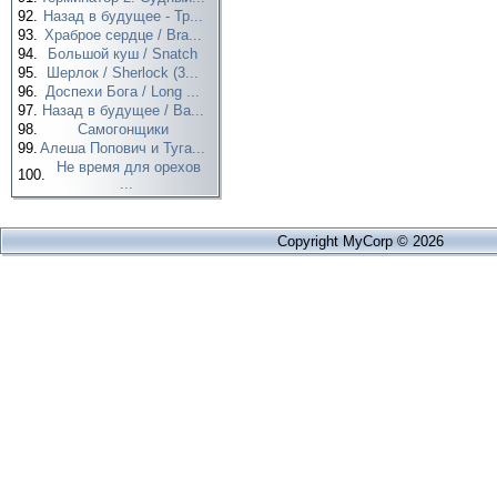
92.
Назад в будущее - Тр...
93.
Храброе сердце / Bra...
94.
Большой куш / Snatch
95.
Шерлок / Sherlock (3...
96.
Доспехи Бога / Long ...
97.
Назад в будущее / Ba...
98.
Самогонщики
99.
Алеша Попович и Туга...
Не время для орехов
100.
...
Copyright MyCorp © 2026