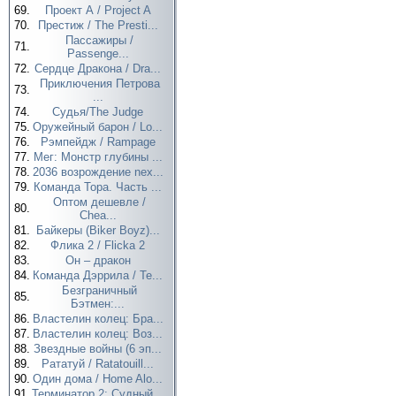
69.
Проект А / Project A
70.
Престиж / The Presti...
Пассажиры /
71.
Passenge...
72.
Сердце Дракона / Dra...
Приключения Петрова
73.
...
74.
Судья/The Judge
75.
Оружейный барон / Lo...
76.
Рэмпейдж / Rampage
77.
Мег: Монстр глубины ...
78.
2036 возрождение nex...
79.
Команда Тора. Часть ...
Оптом дешевле /
80.
Chea...
81.
Байкеры (Biker Boyz)...
82.
Флика 2 / Flicka 2
83.
Он – дракон
84.
Команда Дэррила / Te...
Безграничный
85.
Бэтмен:...
86.
Властелин колец: Бра...
87.
Властелин колец: Воз...
88.
Звездные войны (6 эп...
89.
Рататуй / Ratatouill...
90.
Один дома / Home Alo...
91.
Терминатор 2: Судный...