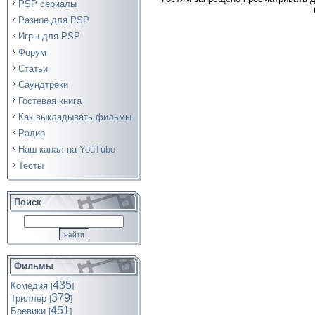
PSP сериалы
Разное для PSP
Игры для PSP
Форум
Статьи
Саундтреки
Гостевая книга
Как выкладывать фильмы
Радио
Наш канал на YouTube
Тесты
Поиск
Фильмы
435
Комедия
[
]
379
Триллер
[
]
451
Боевики
[
]