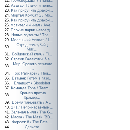
21.
Громовержцы* / Thund...
22.
Аватар: Пламя и пепе...
23.
Как приручить дракон...
24.
Мортал Комбат 2 / Mo...
25.
Как приручить дракон...
26.
Мстители Финал / Ave...
27.
Плохие парни навсегд...
28.
Новые мутанты / The ...
29.
Маленький Николя / L...
Отряд самоубийц:
30.
Мис...
31.
Бойцовский клуб / Fi...
32.
Стражи Галактики. Ча...
Мир Юрского периода
33.
...
34.
Тор: Рагнарёк / Thor...
35.
Бэтмен: Готэм в газо...
36.
Бладшот / Bloodshot
37.
Команда Тора / Team ...
Крамер против
38.
Крамер...
39.
Время танцевать / A ...
40.
1+1 / Неприкасаемые ...
41.
Зеленая миля / The G...
42.
Маска / The Mask [BD...
43.
Форсаж 8 / The Fate ...
44.
Девчата