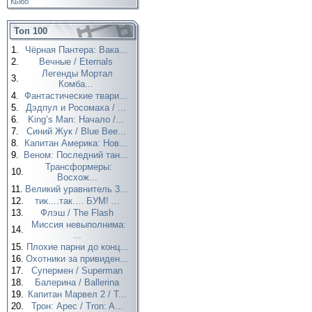
Кьюб
Топ 100
1.
Чёрная Пантера: Вака...
2.
Вечные / Eternals
Легенды Мортал
3.
Комба...
4.
Фантастические твари...
5.
Дэдпул и Росомаха / ...
6.
King’s Man: Начало /...
7.
Синий Жук / Blue Bee...
8.
Капитан Америка: Нов...
9.
Веном: Последний тан...
Трансформеры:
10.
Восхож...
11.
Великий уравнитель 3...
12.
тик....так.... БУМ! ...
13.
Флэш / The Flash
Миссия невыполнима:
14.
...
15.
Плохие парни до конц...
16.
Охотники за привиден...
17.
Супермен / Superman
18.
Балерина / Ballerina
19.
Капитан Марвел 2 / T...
20.
Трон: Арес / Tron: A...