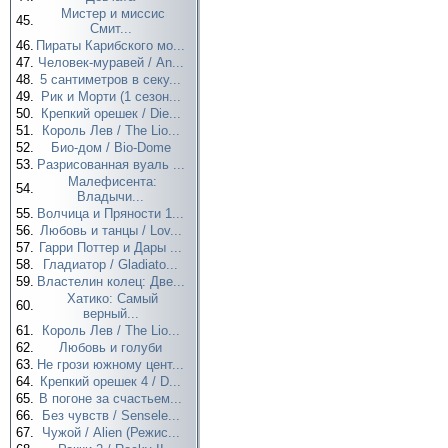
Мистер и миссис
45.
Смит...
46.
Пираты Карибского мо...
47.
Человек-муравей / An...
48.
5 сантиметров в секу...
49.
Рик и Морти (1 сезон...
50.
Крепкий орешек / Die...
51.
Король Лев / The Lio...
52.
Био-дом / Bio-Dome
53.
Разрисованная вуаль ...
Малефисента:
54.
Владычи...
55.
Волчица и Пряности 1...
56.
Любовь и танцы / Lov...
57.
Гарри Поттер и Дары ...
58.
Гладиатор / Gladiato...
59.
Властелин колец: Две...
Хатико: Самый
60.
верный...
61.
Король Лев / The Lio...
62.
Любовь и голуби
63.
Не грози южному цент...
64.
Крепкий орешек 4 / D...
65.
В погоне за счастьем...
66.
Без чувств / Sensele...
67.
Чужой / Alien (Режис...