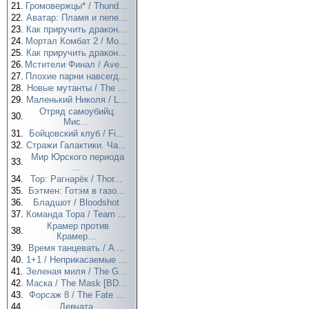
21.
Громовержцы* / Thund...
22.
Аватар: Пламя и пепе...
23.
Как приручить дракон...
24.
Мортал Комбат 2 / Mo...
25.
Как приручить дракон...
26.
Мстители Финал / Ave...
27.
Плохие парни навсегд...
28.
Новые мутанты / The ...
29.
Маленький Николя / L...
Отряд самоубийц:
30.
Мис...
31.
Бойцовский клуб / Fi...
32.
Стражи Галактики. Ча...
Мир Юрского периода
33.
...
34.
Тор: Рагнарёк / Thor...
35.
Бэтмен: Готэм в газо...
36.
Бладшот / Bloodshot
37.
Команда Тора / Team ...
Крамер против
38.
Крамер...
39.
Время танцевать / A ...
40.
1+1 / Неприкасаемые ...
41.
Зеленая миля / The G...
42.
Маска / The Mask [BD...
43.
Форсаж 8 / The Fate ...
44.
Девчата