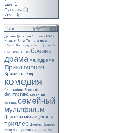
1
Ещё
[
]
1
Футурама
[
]
9
Игры
[
]
Тэги
Джон
Джонни Депп
Бен Стиллер
Кьюсак
Джордж
Брэд Питт
Клуни
Джерард Батлер
Джеки Чан
боевик
властелин колец
драма
мелодрама
Приключения
Криминал
спорт
комедия
биография
Военный
фантастика
детектив
семейный
музыка
мультфильм
ужасы
фэнтези
Мюзикл
триллер
Джеймс Кэвизел
Винс Вон
Джейсон Стэтхэм
Айс