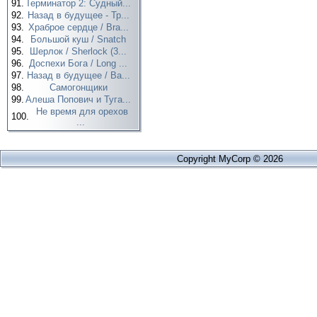
91.
Терминатор 2: Судный...
92.
Назад в будущее - Тр...
93.
Храброе сердце / Bra...
94.
Большой куш / Snatch
95.
Шерлок / Sherlock (3...
96.
Доспехи Бога / Long ...
97.
Назад в будущее / Ba...
98.
Самогонщики
99.
Алеша Попович и Туга...
Не время для орехов
100.
...
Copyright MyCorp © 2026