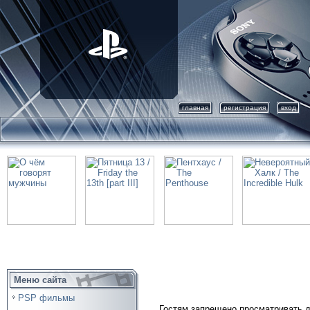
главная
регистрация
вход
Меню сайта
PSP фильмы
Гостям запрещено просматривать д