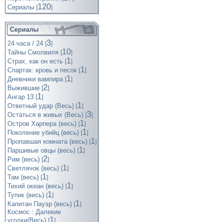
120
Cериалы
[
]
Сериалы
3
24 часа / 24
[
]
10
Тайны Смолвиля
[
]
1
Страх, как он есть
[
]
1
Спартак: кровь и песок
[
]
1
Дневники вампира
[
]
2
Выжившие
[
]
1
Ангар 13
[
]
1
Ответный удар (Весь)
[
]
3
Остаться в живых (Весь)
[
]
1
Остров Харпера (весь)
[
]
1
Поколение убийц (весь)
[
]
1
Пропавшая комната (весь)
[
]
1
Паршивые овцы (весь)
[
]
2
Рим (весь)
[
]
1
Светлячок (весь)
[
]
1
Там (весь)
[
]
1
Тихий океан (весь)
[
]
1
Тупик (весь)
[
]
1
Капитан Пауэр (весь)
[
]
Космос : Далекие
1
уголки(Весь)
[
]