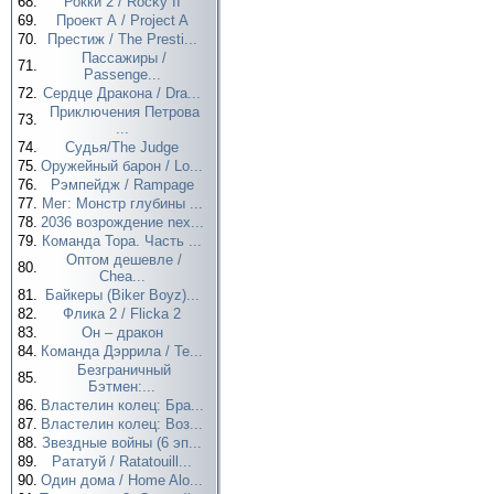
68.
Рокки 2 / Rocky II
69.
Проект А / Project A
70.
Престиж / The Presti...
Пассажиры /
71.
Passenge...
72.
Сердце Дракона / Dra...
Приключения Петрова
73.
...
74.
Судья/The Judge
75.
Оружейный барон / Lo...
76.
Рэмпейдж / Rampage
77.
Мег: Монстр глубины ...
78.
2036 возрождение nex...
79.
Команда Тора. Часть ...
Оптом дешевле /
80.
Chea...
81.
Байкеры (Biker Boyz)...
82.
Флика 2 / Flicka 2
83.
Он – дракон
84.
Команда Дэррила / Te...
Безграничный
85.
Бэтмен:...
86.
Властелин колец: Бра...
87.
Властелин колец: Воз...
88.
Звездные войны (6 эп...
89.
Рататуй / Ratatouill...
90.
Один дома / Home Alo...