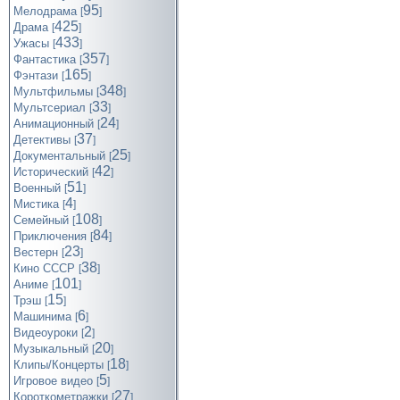
95
Мелодрама
[
]
425
Драма
[
]
433
Ужасы
[
]
357
Фантастика
[
]
165
Фэнтази
[
]
348
Мультфильмы
[
]
33
Мультсериал
[
]
24
Анимационный
[
]
37
Детективы
[
]
25
Документальный
[
]
42
Исторический
[
]
51
Военный
[
]
4
Мистика
[
]
108
Семейный
[
]
84
Приключения
[
]
23
Вестерн
[
]
38
Кино СССР
[
]
101
Аниме
[
]
15
Трэш
[
]
6
Машинима
[
]
2
Видеоуроки
[
]
20
Музыкальный
[
]
18
Клипы/Концерты
[
]
5
Игровое видео
[
]
27
Короткометражки
[
]