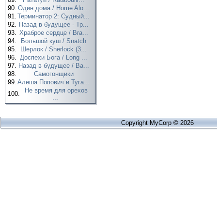
90.
Один дома / Home Alo...
91.
Терминатор 2: Судный...
92.
Назад в будущее - Тр...
93.
Храброе сердце / Bra...
94.
Большой куш / Snatch
95.
Шерлок / Sherlock (3...
96.
Доспехи Бога / Long ...
97.
Назад в будущее / Ba...
98.
Самогонщики
99.
Алеша Попович и Туга...
Не время для орехов
100.
...
Copyright MyCorp © 2026