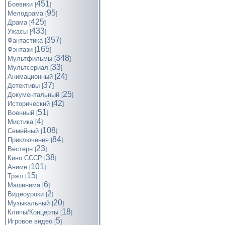
451
Боевики
[
]
95
Мелодрама
[
]
425
Драма
[
]
433
Ужасы
[
]
357
Фантастика
[
]
165
Фэнтази
[
]
348
Мультфильмы
[
]
33
Мультсериал
[
]
24
Анимационный
[
]
37
Детективы
[
]
25
Документальный
[
]
42
Исторический
[
]
51
Военный
[
]
4
Мистика
[
]
108
Семейный
[
]
84
Приключения
[
]
23
Вестерн
[
]
38
Кино СССР
[
]
101
Аниме
[
]
15
Трэш
[
]
6
Машинима
[
]
2
Видеоуроки
[
]
20
Музыкальный
[
]
18
Клипы/Концерты
[
]
5
Игровое видео
[
]