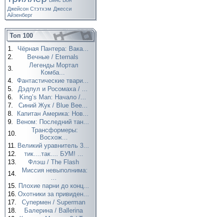
Винс Вон
Джейсон Стэтхэм
Джесси
Айзенберг
Топ 100
1.
Чёрная Пантера: Вака...
2.
Вечные / Eternals
Легенды Мортал
3.
Комба...
4.
Фантастические твари...
5.
Дэдпул и Росомаха / ...
6.
King’s Man: Начало /...
7.
Синий Жук / Blue Bee...
8.
Капитан Америка: Нов...
9.
Веном: Последний тан...
Трансформеры:
10.
Восхож...
11.
Великий уравнитель 3...
12.
тик....так.... БУМ! ...
13.
Флэш / The Flash
Миссия невыполнима:
14.
...
15.
Плохие парни до конц...
16.
Охотники за привиден...
17.
Супермен / Superman
18.
Балерина / Ballerina