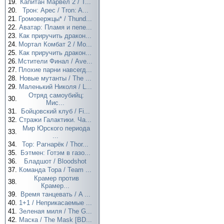
19.
Капитан Марвел 2 / T...
20.
Трон: Арес / Tron: A...
21.
Громовержцы* / Thund...
22.
Аватар: Пламя и пепе...
23.
Как приручить дракон...
24.
Мортал Комбат 2 / Mo...
25.
Как приручить дракон...
26.
Мстители Финал / Ave...
27.
Плохие парни навсегд...
28.
Новые мутанты / The ...
29.
Маленький Николя / L...
Отряд самоубийц:
30.
Мис...
31.
Бойцовский клуб / Fi...
32.
Стражи Галактики. Ча...
Мир Юрского периода
33.
...
34.
Тор: Рагнарёк / Thor...
35.
Бэтмен: Готэм в газо...
36.
Бладшот / Bloodshot
37.
Команда Тора / Team ...
Крамер против
38.
Крамер...
39.
Время танцевать / A ...
40.
1+1 / Неприкасаемые ...
41.
Зеленая миля / The G...
42.
Маска / The Mask [BD...