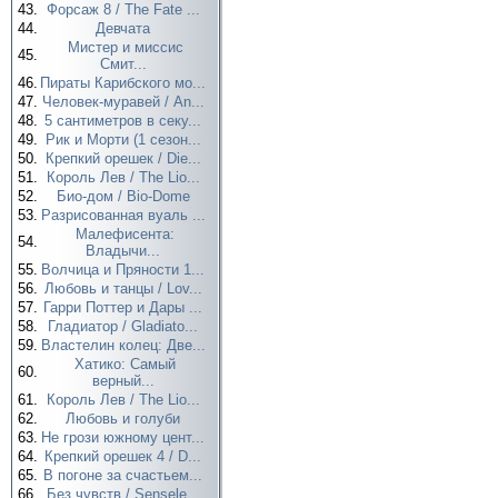
43.
Форсаж 8 / The Fate ...
44.
Девчата
Мистер и миссис
45.
Смит...
46.
Пираты Карибского мо...
47.
Человек-муравей / An...
48.
5 сантиметров в секу...
49.
Рик и Морти (1 сезон...
50.
Крепкий орешек / Die...
51.
Король Лев / The Lio...
52.
Био-дом / Bio-Dome
53.
Разрисованная вуаль ...
Малефисента:
54.
Владычи...
55.
Волчица и Пряности 1...
56.
Любовь и танцы / Lov...
57.
Гарри Поттер и Дары ...
58.
Гладиатор / Gladiato...
59.
Властелин колец: Две...
Хатико: Самый
60.
верный...
61.
Король Лев / The Lio...
62.
Любовь и голуби
63.
Не грози южному цент...
64.
Крепкий орешек 4 / D...
65.
В погоне за счастьем...
66.
Без чувств / Sensele...