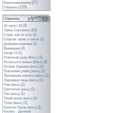
27
Короткометражки
[
]
120
Cериалы
[
]
Сериалы
3
24 часа / 24
[
]
10
Тайны Смолвиля
[
]
1
Страх, как он есть
[
]
1
Спартак: кровь и песок
[
]
1
Дневники вампира
[
]
2
Выжившие
[
]
1
Ангар 13
[
]
1
Ответный удар (Весь)
[
]
3
Остаться в живых (Весь)
[
]
1
Остров Харпера (весь)
[
]
1
Поколение убийц (весь)
[
]
1
Пропавшая комната (весь)
[
]
1
Паршивые овцы (весь)
[
]
2
Рим (весь)
[
]
1
Светлячок (весь)
[
]
1
Там (весь)
[
]
1
Тихий океан (весь)
[
]
1
Тупик (весь)
[
]
1
Капитан Пауэр (весь)
[
]
Космос : Далекие