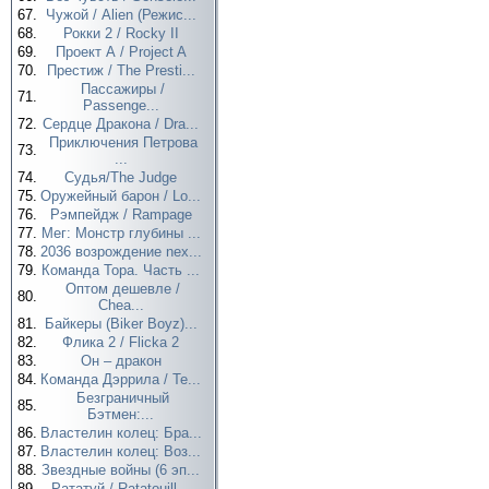
67.
Чужой / Alien (Режис...
68.
Рокки 2 / Rocky II
69.
Проект А / Project A
70.
Престиж / The Presti...
Пассажиры /
71.
Passenge...
72.
Сердце Дракона / Dra...
Приключения Петрова
73.
...
74.
Судья/The Judge
75.
Оружейный барон / Lo...
76.
Рэмпейдж / Rampage
77.
Мег: Монстр глубины ...
78.
2036 возрождение nex...
79.
Команда Тора. Часть ...
Оптом дешевле /
80.
Chea...
81.
Байкеры (Biker Boyz)...
82.
Флика 2 / Flicka 2
83.
Он – дракон
84.
Команда Дэррила / Te...
Безграничный
85.
Бэтмен:...
86.
Властелин колец: Бра...
87.
Властелин колец: Воз...
88.
Звездные войны (6 эп...
89.
Рататуй / Ratatouill...