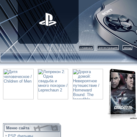
главная
регистрация
вход
Меню сайта
PSP фильмы