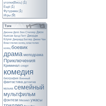
1
уголки(Весь)
[
]
1
Ещё
[
]
1
Футурама
[
]
9
Игры
[
]
Тэги
Джон
Джонни Депп
Бен Стиллер
Кьюсак
Джордж
Брэд Питт
Клуни
Джерард Батлер
Джеки Чан
Властлелин колец
властелин
боевик
колец
драма
мелодрама
Приключения
Криминал
спорт
комедия
биография
Военный
фантастика
детектив
семейный
музыка
мультфильм
ужасы
фэнтези
Мюзикл
триллер