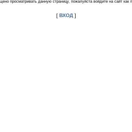
щено просматривать данную страницу, пожалуйста войдите на сайт как 
[
ВХОД
]