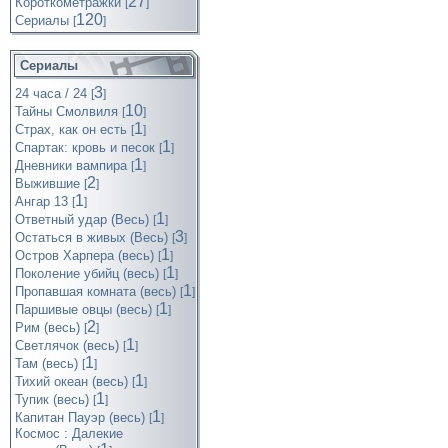
27
Короткометражки
[
]
120
Cериалы
[
]
Сериалы
3
24 часа / 24
[
]
10
Тайны Смолвиля
[
]
1
Страх, как он есть
[
]
1
Спартак: кровь и песок
[
]
1
Дневники вампира
[
]
2
Выжившие
[
]
1
Ангар 13
[
]
1
Ответный удар (Весь)
[
]
3
Остаться в живых (Весь)
[
]
1
Остров Харпера (весь)
[
]
1
Поколение убийц (весь)
[
]
1
Пропавшая комната (весь)
[
]
1
Паршивые овцы (весь)
[
]
2
Рим (весь)
[
]
1
Светлячок (весь)
[
]
1
Там (весь)
[
]
1
Тихий океан (весь)
[
]
1
Тупик (весь)
[
]
1
Капитан Пауэр (весь)
[
]
Космос : Далекие