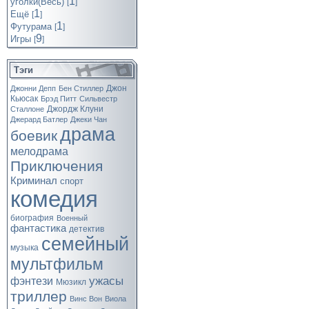
1
уголки(Весь)
[
]
1
Ещё
[
]
1
Футурама
[
]
9
Игры
[
]
Тэги
Джон
Джонни Депп
Бен Стиллер
Кьюсак
Брэд Питт
Сильвестр
Джордж Клуни
Сталлоне
Джерард Батлер
Джеки Чан
драма
боевик
мелодрама
Приключения
Криминал
спорт
комедия
биография
Военный
фантастика
детектив
семейный
музыка
мультфильм
ужасы
фэнтези
Мюзикл
триллер
Винс Вон
Виола