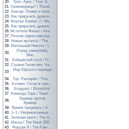
20.
Трон: Арес / Tron: A...
21.
Громовержцы* / Thund...
22.
Аватар: Пламя и пепе...
23.
Как приручить дракон...
24.
Мортал Комбат 2 / Mo...
25.
Как приручить дракон...
26.
Мстители Финал / Ave...
27.
Плохие парни навсегд...
28.
Новые мутанты / The ...
29.
Маленький Николя / L...
Отряд самоубийц:
30.
Мис...
31.
Бойцовский клуб / Fi...
32.
Стражи Галактики. Ча...
Мир Юрского периода
33.
...
34.
Тор: Рагнарёк / Thor...
35.
Бэтмен: Готэм в газо...
36.
Бладшот / Bloodshot
37.
Команда Тора / Team ...
Крамер против
38.
Крамер...
39.
Время танцевать / A ...
40.
1+1 / Неприкасаемые ...
41.
Зеленая миля / The G...
42.
Маска / The Mask [BD...
43.
Форсаж 8 / The Fate ...