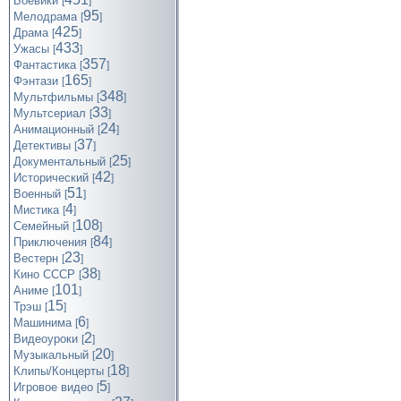
Боевики
[
]
95
Мелодрама
[
]
425
Драма
[
]
433
Ужасы
[
]
357
Фантастика
[
]
165
Фэнтази
[
]
348
Мультфильмы
[
]
33
Мультсериал
[
]
24
Анимационный
[
]
37
Детективы
[
]
25
Документальный
[
]
42
Исторический
[
]
51
Военный
[
]
4
Мистика
[
]
108
Семейный
[
]
84
Приключения
[
]
23
Вестерн
[
]
38
Кино СССР
[
]
101
Аниме
[
]
15
Трэш
[
]
6
Машинима
[
]
2
Видеоуроки
[
]
20
Музыкальный
[
]
18
Клипы/Концерты
[
]
5
Игровое видео
[
]