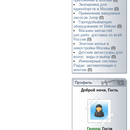
приложений в Москве
(0)
Экипировка для
единоборств в Москве
(0)
Применение вакуумных
насосов Jurop
(0)
Горнодобывающее
оборудование от Dekree
(0)
Магазин запчастей
just.parts: доставка по всей
России
(0)
Элитное жилье и
новостройки Москвы
(0)
Детские аксессуары для
волос: виды и выбор
(0)
Инженерные системы
Ридан: автоматизация и
монтаж
(0)
Профиль
Доброй ночи, Гость
Группа:
Гости