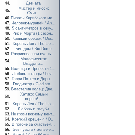
44.
Девчата
Мистер и миссис
45.
Смит...
46.
Пираты Карибского мо...
47.
Человек-муравей / An...
48.
5 сантиметров в секу...
49.
Рик и Морти (1 сезон...
50.
Крепкий орешек / Die...
51.
Король Лев / The Lio...
52.
Био-дом / Bio-Dome
53.
Разрисованная вуаль ...
Малефисента:
54.
Владычи...
55.
Волчица и Пряности 1...
56.
Любовь и танцы / Lov...
57.
Гарри Поттер и Дары ...
58.
Гладиатор / Gladiato...
59.
Властелин колец: Две...
Хатико: Самый
60.
верный...
61.
Король Лев / The Lio...
62.
Любовь и голуби
63.
Не грози южному цент...
64.
Крепкий орешек 4 / D...
65.
В погоне за счастьем...
66.
Без чувств / Sensele...
67.
Чужой / Alien (Режис...