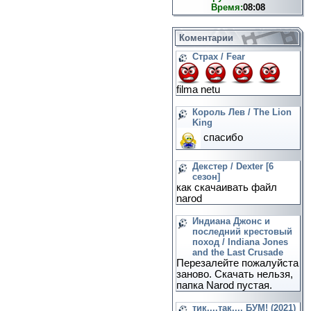
Время:
08:08
Коментарии
Страх / Fear
filma netu
Король Лев / The Lion
King
спасибо
Декстер / Dexter [6
сезон]
как скачаивать файл
narod
Индиана Джонс и
последний крестовый
поход / Indiana Jones
and the Last Crusade
Перезалейте пожалуйста
заново. Скачать нельзя,
папка Narod пустая.
тик....так.... БУМ! (2021)