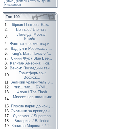
Дэвис
Джейсон Стэтхэм
Денис
Никифоров
Топ 100
1.
Чёрная Пантера: Вака...
2.
Вечные / Eternals
Легенды Мортал
3.
Комба...
4.
Фантастические твари...
5.
Дэдпул и Росомаха / ...
6.
King’s Man: Начало /...
7.
Синий Жук / Blue Bee...
8.
Капитан Америка: Нов...
9.
Веном: Последний тан...
Трансформеры:
10.
Восхож...
11.
Великий уравнитель 3...
12.
тик....так.... БУМ! ...
13.
Флэш / The Flash
Миссия невыполнима:
14.
...
15.
Плохие парни до конц...
16.
Охотники за привиден...
17.
Супермен / Superman
18.
Балерина / Ballerina
19.
Капитан Марвел 2 / T...