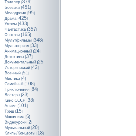
379
Триллер
[
]
451
Боевики
[
]
95
Мелодрама
[
]
425
Драма
[
]
433
Ужасы
[
]
357
Фантастика
[
]
165
Фэнтази
[
]
348
Мультфильмы
[
]
33
Мультсериал
[
]
24
Анимационный
[
]
37
Детективы
[
]
25
Документальный
[
]
42
Исторический
[
]
51
Военный
[
]
4
Мистика
[
]
108
Семейный
[
]
84
Приключения
[
]
23
Вестерн
[
]
38
Кино СССР
[
]
101
Аниме
[
]
15
Трэш
[
]
6
Машинима
[
]
2
Видеоуроки
[
]
20
Музыкальный
[
]
18
Клипы/Концерты
[
]