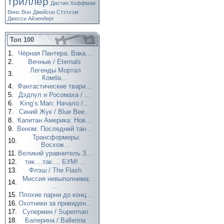
триллер
Дастин Хоффман
Винс Вон
Джейсон Стэтхэм
Джесси Айзенберг
Топ 100
1.
Чёрная Пантера: Вака...
2.
Вечные / Eternals
Легенды Мортал
3.
Комба...
4.
Фантастические твари...
5.
Дэдпул и Росомаха / ...
6.
King’s Man: Начало /...
7.
Синий Жук / Blue Bee...
8.
Капитан Америка: Нов...
9.
Веном: Последний тан...
Трансформеры:
10.
Восхож...
11.
Великий уравнитель 3...
12.
тик....так.... БУМ! ...
13.
Флэш / The Flash
Миссия невыполнима:
14.
...
15.
Плохие парни до конц...
16.
Охотники за привиден...
17.
Супермен / Superman
18.
Балерина / Ballerina