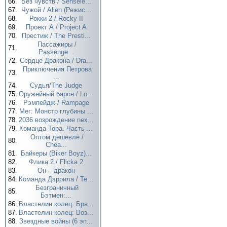
66.
Без чувств / Sensele...
67.
Чужой / Alien (Режис...
68.
Рокки 2 / Rocky II
69.
Проект А / Project A
70.
Престиж / The Presti...
Пассажиры /
71.
Passenge...
72.
Сердце Дракона / Dra...
Приключения Петрова
73.
...
74.
Судья/The Judge
75.
Оружейный барон / Lo...
76.
Рэмпейдж / Rampage
77.
Мег: Монстр глубины ...
78.
2036 возрождение nex...
79.
Команда Тора. Часть ...
Оптом дешевле /
80.
Chea...
81.
Байкеры (Biker Boyz)...
82.
Флика 2 / Flicka 2
83.
Он – дракон
84.
Команда Дэррила / Te...
Безграничный
85.
Бэтмен:...
86.
Властелин колец: Бра...
87.
Властелин колец: Воз...
88.
Звездные войны (6 эп...