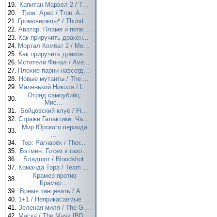
19.
Капитан Марвел 2 / T...
20.
Трон: Арес / Tron: A...
21.
Громовержцы* / Thund...
22.
Аватар: Пламя и пепе...
23.
Как приручить дракон...
24.
Мортал Комбат 2 / Mo...
25.
Как приручить дракон...
26.
Мстители Финал / Ave...
27.
Плохие парни навсегд...
28.
Новые мутанты / The ...
29.
Маленький Николя / L...
Отряд самоубийц:
30.
Мис...
31.
Бойцовский клуб / Fi...
32.
Стражи Галактики. Ча...
Мир Юрского периода
33.
...
34.
Тор: Рагнарёк / Thor...
35.
Бэтмен: Готэм в газо...
36.
Бладшот / Bloodshot
37.
Команда Тора / Team ...
Крамер против
38.
Крамер...
39.
Время танцевать / A ...
40.
1+1 / Неприкасаемые ...
41.
Зеленая миля / The G...
42.
Маска / The Mask [BD...