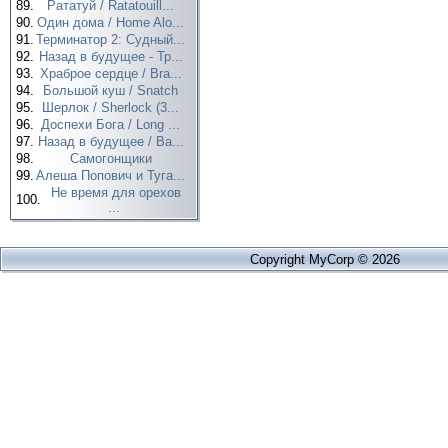
89.
Рататуй / Ratatouill...
90.
Один дома / Home Alo...
91.
Терминатор 2: Судный...
92.
Назад в будущее - Тр...
93.
Храброе сердце / Bra...
94.
Большой куш / Snatch
95.
Шерлок / Sherlock (3...
96.
Доспехи Бога / Long ...
97.
Назад в будущее / Ba...
98.
Самогонщики
99.
Алеша Попович и Туга...
Не время для орехов
100.
...
Copyright MyCorp © 2026