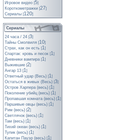
5
Игровое видео
[
]
27
Короткометражки
[
]
120
Cериалы
[
]
Сериалы
3
24 часа / 24
[
]
10
Тайны Смолвиля
[
]
1
Страх, как он есть
[
]
1
Спартак: кровь и песок
[
]
1
Дневники вампира
[
]
2
Выжившие
[
]
1
Ангар 13
[
]
1
Ответный удар (Весь)
[
]
3
Остаться в живых (Весь)
[
]
1
Остров Харпера (весь)
[
]
1
Поколение убийц (весь)
[
]
1
Пропавшая комната (весь)
[
]
1
Паршивые овцы (весь)
[
]
2
Рим (весь)
[
]
1
Светлячок (весь)
[
]
1
Там (весь)
[
]
1
Тихий океан (весь)
[
]
1
Тупик (весь)
[
]
1
Капитан Пауэр (весь)
[
]