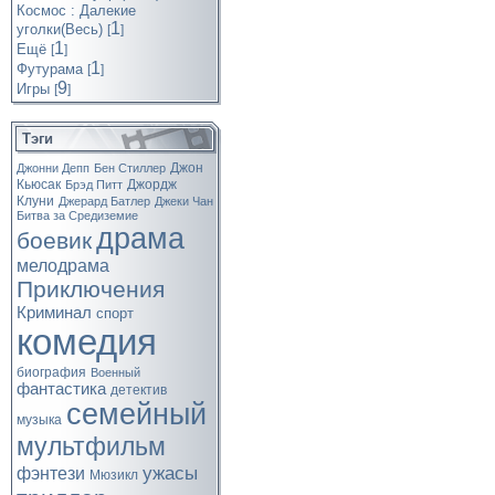
Космос : Далекие
1
уголки(Весь)
[
]
1
Ещё
[
]
1
Футурама
[
]
9
Игры
[
]
Тэги
Джон
Джонни Депп
Бен Стиллер
Кьюсак
Джордж
Брэд Питт
Клуни
Джерард Батлер
Джеки Чан
Битва за Средиземие
драма
боевик
мелодрама
Приключения
Криминал
спорт
комедия
биография
Военный
фантастика
детектив
семейный
музыка
мультфильм
ужасы
фэнтези
Мюзикл