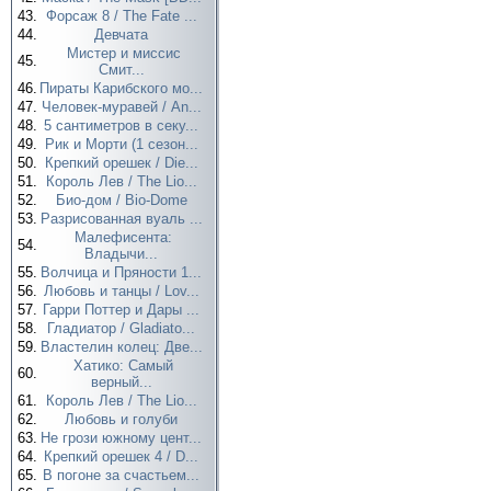
43.
Форсаж 8 / The Fate ...
44.
Девчата
Мистер и миссис
45.
Смит...
46.
Пираты Карибского мо...
47.
Человек-муравей / An...
48.
5 сантиметров в секу...
49.
Рик и Морти (1 сезон...
50.
Крепкий орешек / Die...
51.
Король Лев / The Lio...
52.
Био-дом / Bio-Dome
53.
Разрисованная вуаль ...
Малефисента:
54.
Владычи...
55.
Волчица и Пряности 1...
56.
Любовь и танцы / Lov...
57.
Гарри Поттер и Дары ...
58.
Гладиатор / Gladiato...
59.
Властелин колец: Две...
Хатико: Самый
60.
верный...
61.
Король Лев / The Lio...
62.
Любовь и голуби
63.
Не грози южному цент...
64.
Крепкий орешек 4 / D...
65.
В погоне за счастьем...