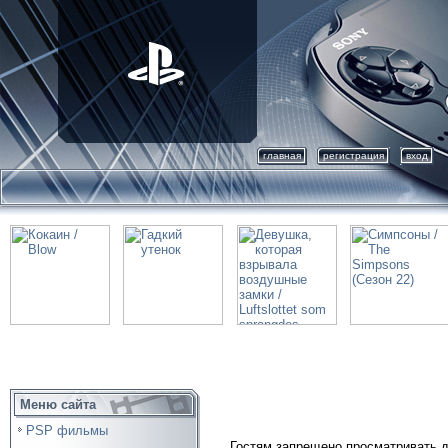
главная
регистрация
вход
Меню сайта
PSP фильмы
Гостям запрещено просматривать д