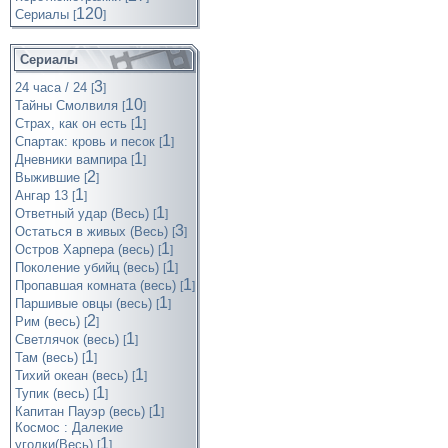
120
Cериалы
[
]
Сериалы
3
24 часа / 24
[
]
10
Тайны Смолвиля
[
]
1
Страх, как он есть
[
]
1
Спартак: кровь и песок
[
]
1
Дневники вампира
[
]
2
Выжившие
[
]
1
Ангар 13
[
]
1
Ответный удар (Весь)
[
]
3
Остаться в живых (Весь)
[
]
1
Остров Харпера (весь)
[
]
1
Поколение убийц (весь)
[
]
1
Пропавшая комната (весь)
[
]
1
Паршивые овцы (весь)
[
]
2
Рим (весь)
[
]
1
Светлячок (весь)
[
]
1
Там (весь)
[
]
1
Тихий океан (весь)
[
]
1
Тупик (весь)
[
]
1
Капитан Пауэр (весь)
[
]
Космос : Далекие
1
уголки(Весь)
[
]