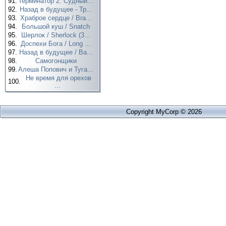
91.
Терминатор 2: Судный...
92.
Назад в будущее - Тр...
93.
Храброе сердце / Bra...
94.
Большой куш / Snatch
95.
Шерлок / Sherlock (3...
96.
Доспехи Бога / Long ...
97.
Назад в будущее / Ba...
98.
Самогонщики
99.
Алеша Попович и Туга...
Не время для орехов
100.
...
Copyright MyCorp © 2026