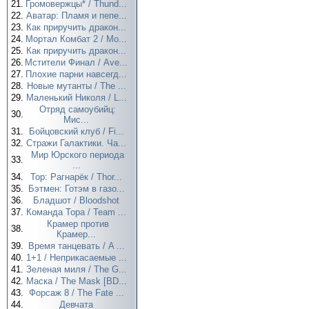
21.
Громовержцы* / Thund...
22.
Аватар: Пламя и пепе...
23.
Как приручить дракон...
24.
Мортал Комбат 2 / Mo...
25.
Как приручить дракон...
26.
Мстители Финал / Ave...
27.
Плохие парни навсегд...
28.
Новые мутанты / The ...
29.
Маленький Николя / L...
Отряд самоубийц:
30.
Мис...
31.
Бойцовский клуб / Fi...
32.
Стражи Галактики. Ча...
Мир Юрского периода
33.
...
34.
Тор: Рагнарёк / Thor...
35.
Бэтмен: Готэм в газо...
36.
Бладшот / Bloodshot
37.
Команда Тора / Team ...
Крамер против
38.
Крамер...
39.
Время танцевать / A ...
40.
1+1 / Неприкасаемые ...
41.
Зеленая миля / The G...
42.
Маска / The Mask [BD...
43.
Форсаж 8 / The Fate ...
44.
Девчата