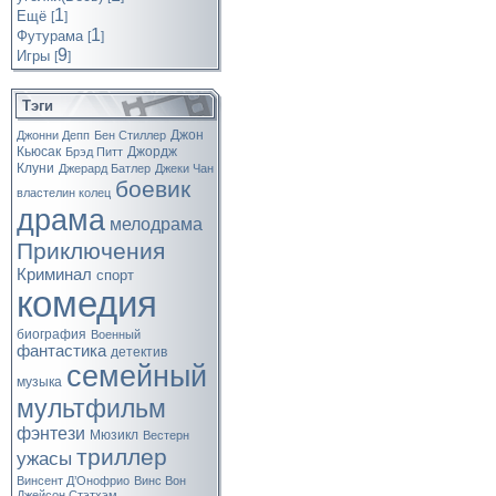
1
Ещё
[
]
1
Футурама
[
]
9
Игры
[
]
Тэги
Джон
Джонни Депп
Бен Стиллер
Кьюсак
Джордж
Брэд Питт
Клуни
Джерард Батлер
Джеки Чан
боевик
властелин колец
драма
мелодрама
Приключения
Криминал
спорт
комедия
биография
Военный
фантастика
детектив
семейный
музыка
мультфильм
фэнтези
Мюзикл
Вестерн
триллер
ужасы
Винсент Д’Онофрио
Винс Вон
Джейсон Стэтхэм