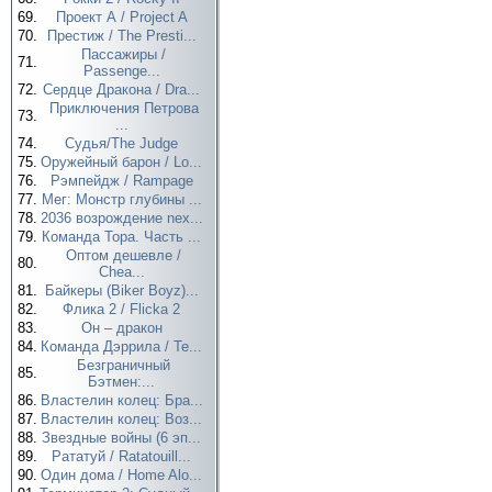
69.
Проект А / Project A
70.
Престиж / The Presti...
Пассажиры /
71.
Passenge...
72.
Сердце Дракона / Dra...
Приключения Петрова
73.
...
74.
Судья/The Judge
75.
Оружейный барон / Lo...
76.
Рэмпейдж / Rampage
77.
Мег: Монстр глубины ...
78.
2036 возрождение nex...
79.
Команда Тора. Часть ...
Оптом дешевле /
80.
Chea...
81.
Байкеры (Biker Boyz)...
82.
Флика 2 / Flicka 2
83.
Он – дракон
84.
Команда Дэррила / Te...
Безграничный
85.
Бэтмен:...
86.
Властелин колец: Бра...
87.
Властелин колец: Воз...
88.
Звездные войны (6 эп...
89.
Рататуй / Ratatouill...
90.
Один дома / Home Alo...