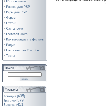
PSP сериалы
Разное для PSP
Игры для PSP
Форум
Статьи
Саундтреки
Гостевая книга
Как выкладывать фильмы
Радио
Наш канал на YouTube
Тесты
Поиск
Фильмы
435
Комедия
[
]
379
Триллер
[
]
451
Боевики
[
]