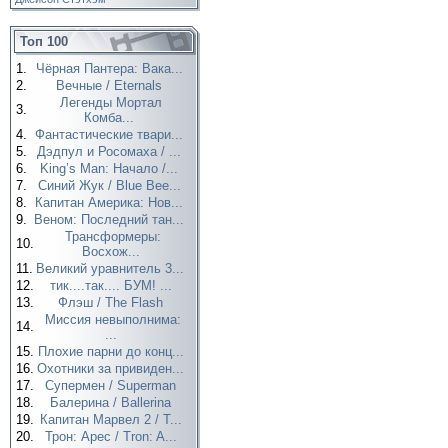
Топ 100
1.
Чёрная Пантера: Вака...
2.
Вечные / Eternals
Легенды Мортал
3.
Комба...
4.
Фантастические твари...
5.
Дэдпул и Росомаха / ...
6.
King’s Man: Начало /...
7.
Синий Жук / Blue Bee...
8.
Капитан Америка: Нов...
9.
Веном: Последний тан...
Трансформеры:
10.
Восхож...
11.
Великий уравнитель 3...
12.
тик....так.... БУМ! ...
13.
Флэш / The Flash
Миссия невыполнима:
14.
...
15.
Плохие парни до конц...
16.
Охотники за привиден...
17.
Супермен / Superman
18.
Балерина / Ballerina
19.
Капитан Марвел 2 / T...
20.
Трон: Арес / Tron: A...