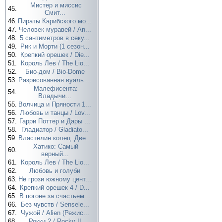
Мистер и миссис
45.
Смит...
46.
Пираты Карибского мо...
47.
Человек-муравей / An...
48.
5 сантиметров в секу...
49.
Рик и Морти (1 сезон...
50.
Крепкий орешек / Die...
51.
Король Лев / The Lio...
52.
Био-дом / Bio-Dome
53.
Разрисованная вуаль ...
Малефисента:
54.
Владычи...
55.
Волчица и Пряности 1...
56.
Любовь и танцы / Lov...
57.
Гарри Поттер и Дары ...
58.
Гладиатор / Gladiato...
59.
Властелин колец: Две...
Хатико: Самый
60.
верный...
61.
Король Лев / The Lio...
62.
Любовь и голуби
63.
Не грози южному цент...
64.
Крепкий орешек 4 / D...
65.
В погоне за счастьем...
66.
Без чувств / Sensele...
67.
Чужой / Alien (Режис...
68.
Рокки 2 / Rocky II