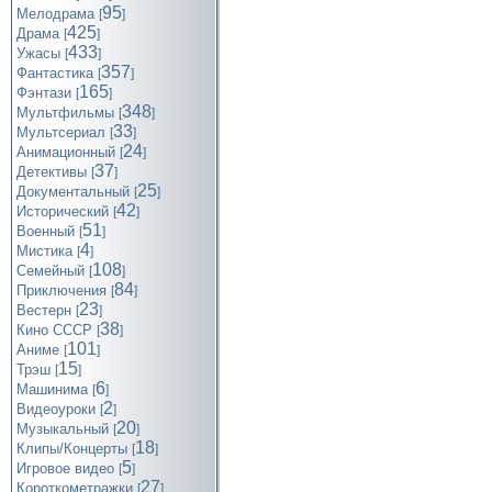
95
Мелодрама
[
]
425
Драма
[
]
433
Ужасы
[
]
357
Фантастика
[
]
165
Фэнтази
[
]
348
Мультфильмы
[
]
33
Мультсериал
[
]
24
Анимационный
[
]
37
Детективы
[
]
25
Документальный
[
]
42
Исторический
[
]
51
Военный
[
]
4
Мистика
[
]
108
Семейный
[
]
84
Приключения
[
]
23
Вестерн
[
]
38
Кино СССР
[
]
101
Аниме
[
]
15
Трэш
[
]
6
Машинима
[
]
2
Видеоуроки
[
]
20
Музыкальный
[
]
18
Клипы/Концерты
[
]
5
Игровое видео
[
]
27
Короткометражки
[
]