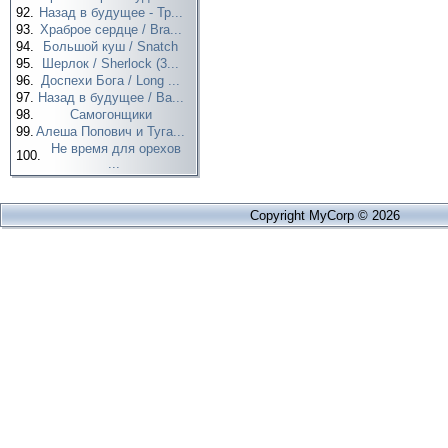
92.
Назад в будущее - Тр...
93.
Храброе сердце / Bra...
94.
Большой куш / Snatch
95.
Шерлок / Sherlock (3...
96.
Доспехи Бога / Long ...
97.
Назад в будущее / Ba...
98.
Самогонщики
99.
Алеша Попович и Туга...
Не время для орехов
100.
...
Copyright MyCorp © 2026