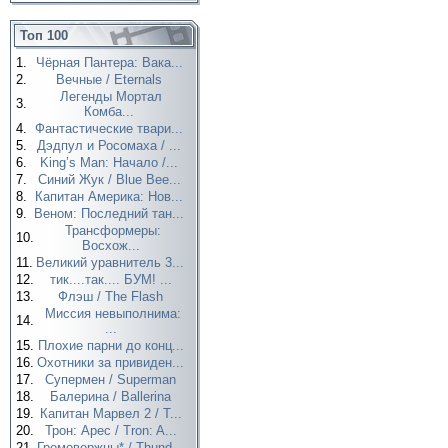
Топ 100
1.
Чёрная Пантера: Вака...
2.
Вечные / Eternals
Легенды Мортал
3.
Комба...
4.
Фантастические твари...
5.
Дэдпул и Росомаха / ...
6.
King’s Man: Начало /...
7.
Синий Жук / Blue Bee...
8.
Капитан Америка: Нов...
9.
Веном: Последний тан...
Трансформеры:
10.
Восхож...
11.
Великий уравнитель 3...
12.
тик....так.... БУМ! ...
13.
Флэш / The Flash
Миссия невыполнима:
14.
...
15.
Плохие парни до конц...
16.
Охотники за привиден...
17.
Супермен / Superman
18.
Балерина / Ballerina
19.
Капитан Марвел 2 / T...
20.
Трон: Арес / Tron: A...
21.
Громовержцы* / Thund...