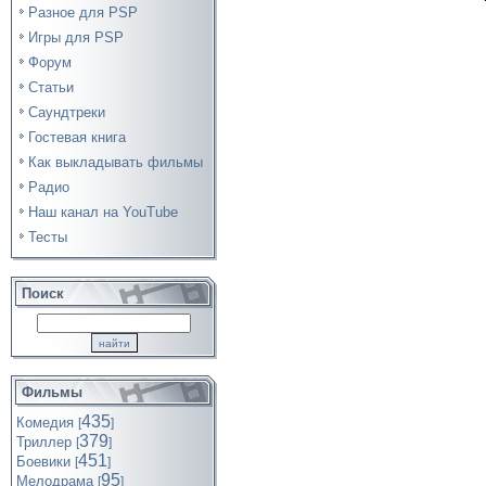
Разное для PSP
Игры для PSP
Форум
Статьи
Саундтреки
Гостевая книга
Как выкладывать фильмы
Радио
Наш канал на YouTube
Тесты
Поиск
Фильмы
435
Комедия
[
]
379
Триллер
[
]
451
Боевики
[
]
95
Мелодрама
[
]