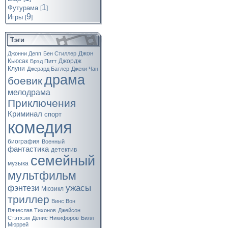
1
Футурама
[
]
9
Игры
[
]
Тэги
Джон
Джонни Депп
Бен Стиллер
Кьюсак
Джордж
Брэд Питт
Клуни
Джерард Батлер
Джеки Чан
драма
боевик
мелодрама
Приключения
Криминал
спорт
комедия
биография
Военный
фантастика
детектив
семейный
музыка
мультфильм
ужасы
фэнтези
Мюзикл
триллер
Винс Вон
Вячеслав Тихонов
Джейсон
Стэтхэм
Денис Никифоров
Билл
Мюррей