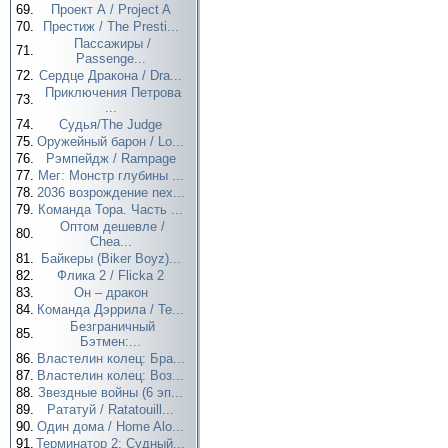
69.
Проект А / Project A
70.
Престиж / The Presti...
Пассажиры /
71.
Passenge...
72.
Сердце Дракона / Dra...
Приключения Петрова
73.
...
74.
Судья/The Judge
75.
Оружейный барон / Lo...
76.
Рэмпейдж / Rampage
77.
Мег: Монстр глубины ...
78.
2036 возрождение nex...
79.
Команда Тора. Часть ...
Оптом дешевле /
80.
Chea...
81.
Байкеры (Biker Boyz)...
82.
Флика 2 / Flicka 2
83.
Он – дракон
84.
Команда Дэррила / Te...
Безграничный
85.
Бэтмен:...
86.
Властелин колец: Бра...
87.
Властелин колец: Воз...
88.
Звездные войны (6 эп...
89.
Рататуй / Ratatouill...
90.
Один дома / Home Alo...
91.
Терминатор 2: Судный...