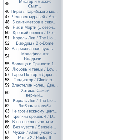
Мистер и миссис
45.
Смит...
46.
Пираты Карибского мо...
47.
Человек-муравей / An...
48.
5 сантиметров в секу...
49.
Рик и Морти (1 сезон...
50.
Крепкий орешек / Die...
51.
Король Лев / The Lio...
52.
Био-дом / Bio-Dome
53.
Разрисованная вуаль ...
Малефисента:
54.
Владычи...
55.
Волчица и Пряности 1...
56.
Любовь и танцы / Lov...
57.
Гарри Поттер и Дары ...
58.
Гладиатор / Gladiato...
59.
Властелин колец: Две...
Хатико: Самый
60.
верный...
61.
Король Лев / The Lio...
62.
Любовь и голуби
63.
Не грози южному цент...
64.
Крепкий орешек 4 / D...
65.
В погоне за счастьем...
66.
Без чувств / Sensele...
67.
Чужой / Alien (Режис...
68.
Рокки 2 / Rocky II