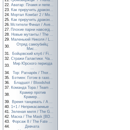
22.
Аватар: Пламя и пепе...
23.
Как приручить дракон...
24.
Мортал Комбат 2 / Mo...
25.
Как приручить дракон...
26.
Мстители Финал / Ave...
27.
Плохие парни навсегд...
28.
Новые мутанты / The ...
29.
Маленький Николя / L...
Отряд самоубийц:
30.
Мис...
31.
Бойцовский клуб / Fi...
32.
Стражи Галактики. Ча...
Мир Юрского периода
33.
...
34.
Тор: Рагнарёк / Thor...
35.
Бэтмен: Готэм в газо...
36.
Бладшот / Bloodshot
37.
Команда Тора / Team ...
Крамер против
38.
Крамер...
39.
Время танцевать / A ...
40.
1+1 / Неприкасаемые ...
41.
Зеленая миля / The G...
42.
Маска / The Mask [BD...
43.
Форсаж 8 / The Fate ...
44.
Девчата