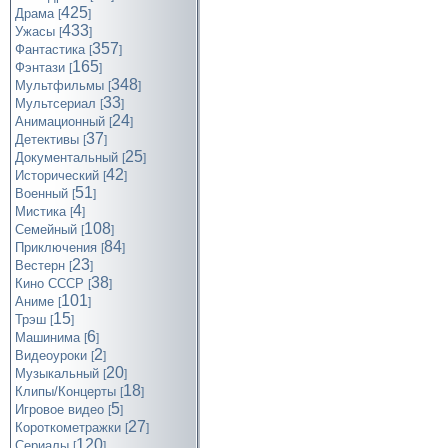
425
Драма
[
]
433
Ужасы
[
]
357
Фантастика
[
]
165
Фэнтази
[
]
348
Мультфильмы
[
]
33
Мультсериал
[
]
24
Анимационный
[
]
37
Детективы
[
]
25
Документальный
[
]
42
Исторический
[
]
51
Военный
[
]
4
Мистика
[
]
108
Семейный
[
]
84
Приключения
[
]
23
Вестерн
[
]
38
Кино СССР
[
]
101
Аниме
[
]
15
Трэш
[
]
6
Машинима
[
]
2
Видеоуроки
[
]
20
Музыкальный
[
]
18
Клипы/Концерты
[
]
5
Игровое видео
[
]
27
Короткометражки
[
]
120
Cериалы
[
]