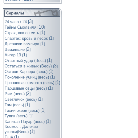
Сериалы
3
24 часа / 24
[
]
10
Тайны Смолвиля
[
]
1
Страх, как он есть
[
]
1
Спартак: кровь и песок
[
]
1
Дневники вампира
[
]
2
Выжившие
[
]
1
Ангар 13
[
]
1
Ответный удар (Весь)
[
]
3
Остаться в живых (Весь)
[
]
1
Остров Харпера (весь)
[
]
1
Поколение убийц (весь)
[
]
1
Пропавшая комната (весь)
[
]
1
Паршивые овцы (весь)
[
]
2
Рим (весь)
[
]
1
Светлячок (весь)
[
]
1
Там (весь)
[
]
1
Тихий океан (весь)
[
]
1
Тупик (весь)
[
]
1
Капитан Пауэр (весь)
[
]
Космос : Далекие
1
уголки(Весь)
[
]
1
Ещё
[
]