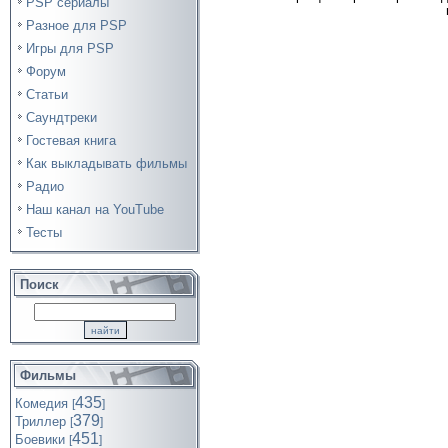
PSP сериалы
Разное для PSP
Игры для PSP
Форум
Статьи
Саундтреки
Гостевая книга
Как выкладывать фильмы
Радио
Наш канал на YouTube
Тесты
Поиск
Фильмы
435
Комедия
[
]
379
Триллер
[
]
451
Боевики
[
]