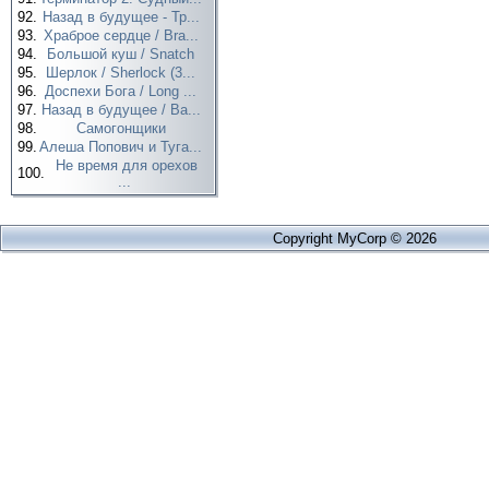
92.
Назад в будущее - Тр...
93.
Храброе сердце / Bra...
94.
Большой куш / Snatch
95.
Шерлок / Sherlock (3...
96.
Доспехи Бога / Long ...
97.
Назад в будущее / Ba...
98.
Самогонщики
99.
Алеша Попович и Туга...
Не время для орехов
100.
...
Copyright MyCorp © 2026