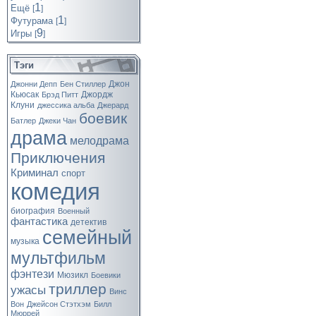
1
Ещё
[
]
1
Футурама
[
]
9
Игры
[
]
Тэги
Джон
Джонни Депп
Бен Стиллер
Кьюсак
Джордж
Брэд Питт
Клуни
джессика альба
Джерард
боевик
Батлер
Джеки Чан
драма
мелодрама
Приключения
Криминал
спорт
комедия
биография
Военный
фантастика
детектив
семейный
музыка
мультфильм
фэнтези
Мюзикл
Боевики
триллер
ужасы
Винс
Вон
Джейсон Стэтхэм
Билл
Мюррей