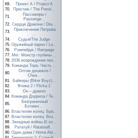
69.
Проект А / Project A
70.
Престиж / The Presti...
Пассажиры /
71.
Passenge...
72.
Сердце Дракона / Dra...
Приключения Петрова
73.
...
74.
Судья/The Judge
75.
Оружейный барон / Lo...
76.
Рэмпейдж / Rampage
77.
Мег: Монстр глубины ...
78.
2036 возрождение nex...
79.
Команда Тора. Часть ...
Оптом дешевле /
80.
Chea...
81.
Байкеры (Biker Boyz)...
82.
Флика 2 / Flicka 2
83.
Он – дракон
84.
Команда Дэррила / Te...
Безграничный
85.
Бэтмен:...
86.
Властелин колец: Бра...
87.
Властелин колец: Воз...
88.
Звездные войны (6 эп...
89.
Рататуй / Ratatouill...
90.
Один дома / Home Alo...
91.
Терминатор 2: Судный...