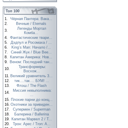
Топ 100
1.
Чёрная Пантера: Вака...
2.
Вечные / Eternals
Легенды Мортал
3.
Комба...
4.
Фантастические твари...
5.
Дэдпул и Росомаха / ...
6.
King’s Man: Начало /...
7.
Синий Жук / Blue Bee...
8.
Капитан Америка: Нов...
9.
Веном: Последний тан...
Трансформеры:
10.
Восхож...
11.
Великий уравнитель 3...
12.
тик....так.... БУМ! ...
13.
Флэш / The Flash
Миссия невыполнима:
14.
...
15.
Плохие парни до конц...
16.
Охотники за привиден...
17.
Супермен / Superman
18.
Балерина / Ballerina
19.
Капитан Марвел 2 / T...
20.
Трон: Арес / Tron: A...