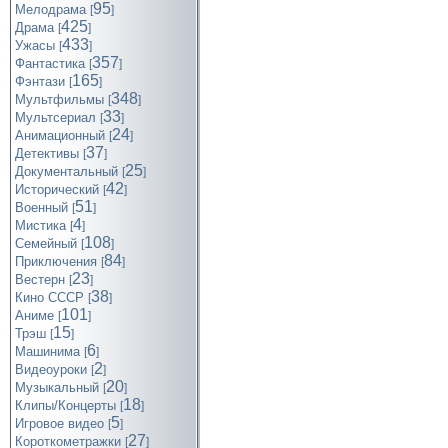
95
Мелодрама
[
]
425
Драма
[
]
433
Ужасы
[
]
357
Фантастика
[
]
165
Фэнтази
[
]
348
Мультфильмы
[
]
33
Мультсериал
[
]
24
Анимационный
[
]
37
Детективы
[
]
25
Документальный
[
]
42
Исторический
[
]
51
Военный
[
]
4
Мистика
[
]
108
Семейный
[
]
84
Приключения
[
]
23
Вестерн
[
]
38
Кино СССР
[
]
101
Аниме
[
]
15
Трэш
[
]
6
Машинима
[
]
2
Видеоуроки
[
]
20
Музыкальный
[
]
18
Клипы/Концерты
[
]
5
Игровое видео
[
]
27
Короткометражки
[
]