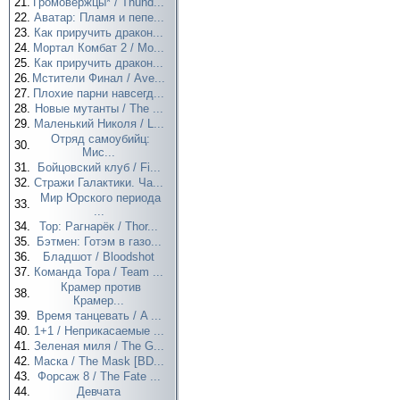
21.
Громовержцы* / Thund...
22.
Аватар: Пламя и пепе...
23.
Как приручить дракон...
24.
Мортал Комбат 2 / Mo...
25.
Как приручить дракон...
26.
Мстители Финал / Ave...
27.
Плохие парни навсегд...
28.
Новые мутанты / The ...
29.
Маленький Николя / L...
Отряд самоубийц:
30.
Мис...
31.
Бойцовский клуб / Fi...
32.
Стражи Галактики. Ча...
Мир Юрского периода
33.
...
34.
Тор: Рагнарёк / Thor...
35.
Бэтмен: Готэм в газо...
36.
Бладшот / Bloodshot
37.
Команда Тора / Team ...
Крамер против
38.
Крамер...
39.
Время танцевать / A ...
40.
1+1 / Неприкасаемые ...
41.
Зеленая миля / The G...
42.
Маска / The Mask [BD...
43.
Форсаж 8 / The Fate ...
44.
Девчата