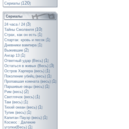
120
Cериалы
[
]
Сериалы
3
24 часа / 24
[
]
10
Тайны Смолвиля
[
]
1
Страх, как он есть
[
]
1
Спартак: кровь и песок
[
]
1
Дневники вампира
[
]
2
Выжившие
[
]
1
Ангар 13
[
]
1
Ответный удар (Весь)
[
]
3
Остаться в живых (Весь)
[
]
1
Остров Харпера (весь)
[
]
1
Поколение убийц (весь)
[
]
1
Пропавшая комната (весь)
[
]
1
Паршивые овцы (весь)
[
]
2
Рим (весь)
[
]
1
Светлячок (весь)
[
]
1
Там (весь)
[
]
1
Тихий океан (весь)
[
]
1
Тупик (весь)
[
]
1
Капитан Пауэр (весь)
[
]
Космос : Далекие
1
уголки(Весь)
[
]