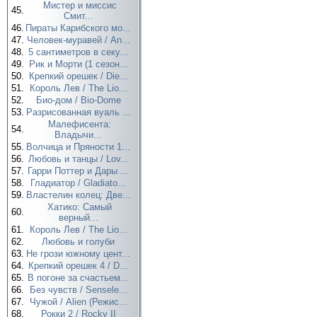
Мистер и миссис
45.
Смит...
46.
Пираты Карибского мо...
47.
Человек-муравей / An...
48.
5 сантиметров в секу...
49.
Рик и Морти (1 сезон...
50.
Крепкий орешек / Die...
51.
Король Лев / The Lio...
52.
Био-дом / Bio-Dome
53.
Разрисованная вуаль ...
Малефисента:
54.
Владычи...
55.
Волчица и Пряности 1...
56.
Любовь и танцы / Lov...
57.
Гарри Поттер и Дары ...
58.
Гладиатор / Gladiato...
59.
Властелин колец: Две...
Хатико: Самый
60.
верный...
61.
Король Лев / The Lio...
62.
Любовь и голуби
63.
Не грози южному цент...
64.
Крепкий орешек 4 / D...
65.
В погоне за счастьем...
66.
Без чувств / Sensele...
67.
Чужой / Alien (Режис...
68.
Рокки 2 / Rocky II