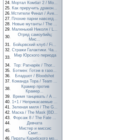
24.
Мортал Комбат 2 / Mo...
25.
Как приручить дракон...
26.
Мстители Финал / Ave...
27.
Плохие парни навсегд...
28.
Новые мутанты / The ...
29.
Маленький Николя / L...
Отряд самоубийц:
30.
Мис...
31.
Бойцовский клуб / Fi...
32.
Стражи Галактики. Ча...
Мир Юрского периода
33.
...
34.
Тор: Рагнарёк / Thor...
35.
Бэтмен: Готэм в газо...
36.
Бладшот / Bloodshot
37.
Команда Тора / Team ...
Крамер против
38.
Крамер...
39.
Время танцевать / A ...
40.
1+1 / Неприкасаемые ...
41.
Зеленая миля / The G...
42.
Маска / The Mask [BD...
43.
Форсаж 8 / The Fate ...
44.
Девчата
Мистер и миссис
45.
Смит...
46.
Пираты Карибского мо...