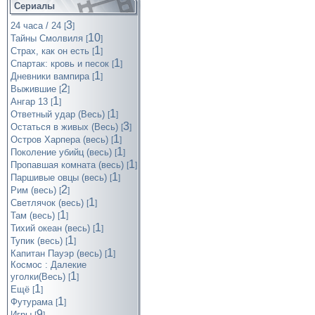
Сериалы
3
24 часа / 24
[
]
10
Тайны Смолвиля
[
]
1
Страх, как он есть
[
]
1
Спартак: кровь и песок
[
]
1
Дневники вампира
[
]
2
Выжившие
[
]
1
Ангар 13
[
]
1
Ответный удар (Весь)
[
]
3
Остаться в живых (Весь)
[
]
1
Остров Харпера (весь)
[
]
1
Поколение убийц (весь)
[
]
1
Пропавшая комната (весь)
[
]
1
Паршивые овцы (весь)
[
]
2
Рим (весь)
[
]
1
Светлячок (весь)
[
]
1
Там (весь)
[
]
1
Тихий океан (весь)
[
]
1
Тупик (весь)
[
]
1
Капитан Пауэр (весь)
[
]
Космос : Далекие
1
уголки(Весь)
[
]
1
Ещё
[
]
1
Футурама
[
]
9
Игры