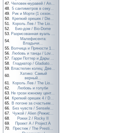
47.
Человек-муравей / An...
48.
5 сантиметров в секу...
49.
Рик и Морти (1 сезон...
50.
Крепкий орешек / Die...
51.
Король Лев / The Lio...
52.
Био-дом / Bio-Dome
53.
Разрисованная вуаль ...
Малефисента:
54.
Владычи...
55.
Волчица и Пряности 1...
56.
Любовь и танцы / Lov...
57.
Гарри Поттер и Дары ...
58.
Гладиатор / Gladiato...
59.
Властелин колец: Две...
Хатико: Самый
60.
верный...
61.
Король Лев / The Lio...
62.
Любовь и голуби
63.
Не грози южному цент...
64.
Крепкий орешек 4 / D...
65.
В погоне за счастьем...
66.
Без чувств / Sensele...
67.
Чужой / Alien (Режис...
68.
Рокки 2 / Rocky II
69.
Проект А / Project A
70.
Престиж / The Presti...