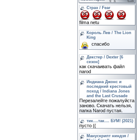
Страх / Fear
filma netu
Король Лев / The Lion
King
спасибо
Декстер / Dexter [6
сезон]
как скачаивать файл
narod
Индиана Джонс и
последний крестовый
поход / Indiana Jones
and the Last Crusade
Перезалейте пожалуйста
заново. Скачать нельзя,
папка Narod пустая.
тик....так.... БУМ! (2021)
пусто ((
Манускрипт ниндзя /