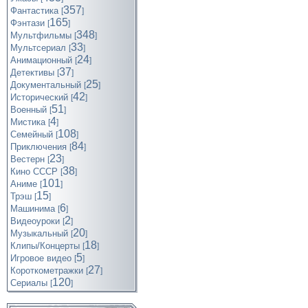
357
Фантастика
[
]
165
Фэнтази
[
]
348
Мультфильмы
[
]
33
Мультсериал
[
]
24
Анимационный
[
]
37
Детективы
[
]
25
Документальный
[
]
42
Исторический
[
]
51
Военный
[
]
4
Мистика
[
]
108
Семейный
[
]
84
Приключения
[
]
23
Вестерн
[
]
38
Кино СССР
[
]
101
Аниме
[
]
15
Трэш
[
]
6
Машинима
[
]
2
Видеоуроки
[
]
20
Музыкальный
[
]
18
Клипы/Концерты
[
]
5
Игровое видео
[
]
27
Короткометражки
[
]
120
Cериалы
[
]