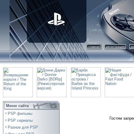
главная
регистрация
в
Меню сайта
PSP фильмы
Гостям запре
PSP сериалы
Разное для PSP