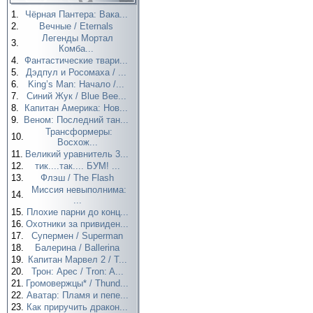
1.
Чёрная Пантера: Вака...
2.
Вечные / Eternals
Легенды Мортал
3.
Комба...
4.
Фантастические твари...
5.
Дэдпул и Росомаха / ...
6.
King’s Man: Начало /...
7.
Синий Жук / Blue Bee...
8.
Капитан Америка: Нов...
9.
Веном: Последний тан...
Трансформеры:
10.
Восхож...
11.
Великий уравнитель 3...
12.
тик....так.... БУМ! ...
13.
Флэш / The Flash
Миссия невыполнима:
14.
...
15.
Плохие парни до конц...
16.
Охотники за привиден...
17.
Супермен / Superman
18.
Балерина / Ballerina
19.
Капитан Марвел 2 / T...
20.
Трон: Арес / Tron: A...
21.
Громовержцы* / Thund...
22.
Аватар: Пламя и пепе...
23.
Как приручить дракон...