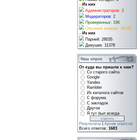
»
Из них
Администраторов: 3
Модераторов: 2
Проверенных: 196
Обычных юзеров: 39193
»
Из них
Парней: 28035
Девушек: 11378
Наш опрос
От куда вы пришли к нам?
Со старого сайта
Google
Yandex
Rambler
Из каталога сайтов
С форума
С закладок
Другое
Я тут был всегда
Результаты
|
Архив опросов
Всего ответов:
1683