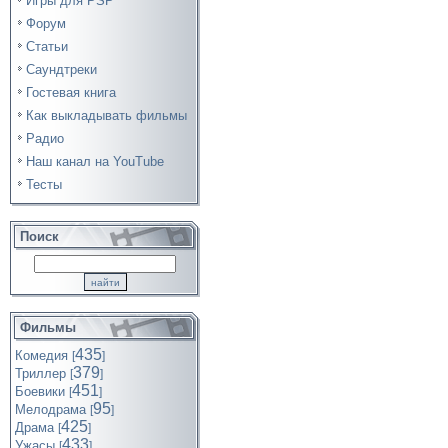
Игры для PSP
Форум
Статьи
Саундтреки
Гостевая книга
Как выкладывать фильмы
Радио
Наш канал на YouTube
Тесты
Поиск
Фильмы
435
Комедия
[
]
379
Триллер
[
]
451
Боевики
[
]
95
Мелодрама
[
]
425
Драма
[
]
433
Ужасы
[
]