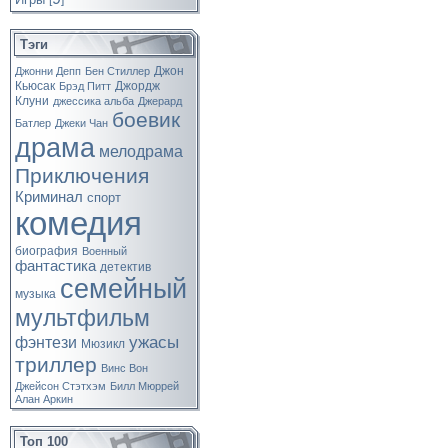
[
]
Тэги
Джон
Джонни Депп
Бен Стиллер
Кьюсак
Джордж
Брэд Питт
Клуни
джессика альба
Джерард
боевик
Батлер
Джеки Чан
драма
мелодрама
Приключения
Криминал
спорт
комедия
биография
Военный
фантастика
детектив
семейный
музыка
мультфильм
ужасы
фэнтези
Мюзикл
триллер
Винс Вон
Джейсон Стэтхэм
Билл Мюррей
Алан Аркин
Топ 100