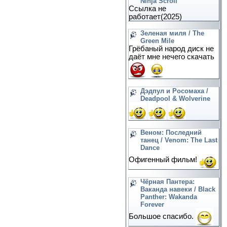
Ninja Scroll
Ссылка не
работает(2025)
Зеленая миля / The
Green Mile
Грёбаный народ диск не
даёт мне нечего скачать
Дэдпул и Росомаха /
Deadpool & Wolverine
Веном: Последний
танец / Venom: The Last
Dance
Офигенный фильм!
Чёрная Пантера:
Ваканда навеки / Black
Panther: Wakanda
Forever
Большое спасибо.