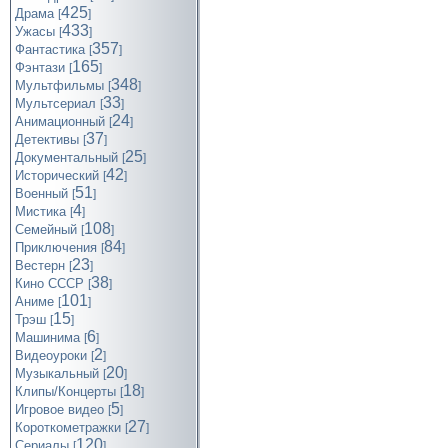
425
Драма
[
]
433
Ужасы
[
]
357
Фантастика
[
]
165
Фэнтази
[
]
348
Мультфильмы
[
]
33
Мультсериал
[
]
24
Анимационный
[
]
37
Детективы
[
]
25
Документальный
[
]
42
Исторический
[
]
51
Военный
[
]
4
Мистика
[
]
108
Семейный
[
]
84
Приключения
[
]
23
Вестерн
[
]
38
Кино СССР
[
]
101
Аниме
[
]
15
Трэш
[
]
6
Машинима
[
]
2
Видеоуроки
[
]
20
Музыкальный
[
]
18
Клипы/Концерты
[
]
5
Игровое видео
[
]
27
Короткометражки
[
]
120
Cериалы
[
]