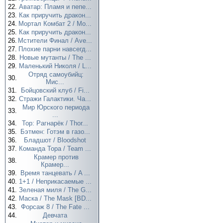
22.
Аватар: Пламя и пепе...
23.
Как приручить дракон...
24.
Мортал Комбат 2 / Mo...
25.
Как приручить дракон...
26.
Мстители Финал / Ave...
27.
Плохие парни навсегд...
28.
Новые мутанты / The ...
29.
Маленький Николя / L...
Отряд самоубийц:
30.
Мис...
31.
Бойцовский клуб / Fi...
32.
Стражи Галактики. Ча...
Мир Юрского периода
33.
...
34.
Тор: Рагнарёк / Thor...
35.
Бэтмен: Готэм в газо...
36.
Бладшот / Bloodshot
37.
Команда Тора / Team ...
Крамер против
38.
Крамер...
39.
Время танцевать / A ...
40.
1+1 / Неприкасаемые ...
41.
Зеленая миля / The G...
42.
Маска / The Mask [BD...
43.
Форсаж 8 / The Fate ...
44.
Девчата