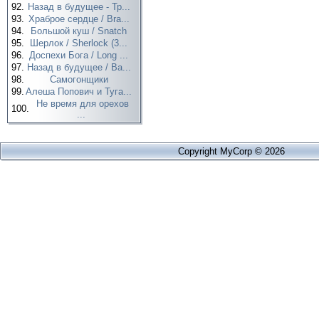
92.
Назад в будущее - Тр...
93.
Храброе сердце / Bra...
94.
Большой куш / Snatch
95.
Шерлок / Sherlock (3...
96.
Доспехи Бога / Long ...
97.
Назад в будущее / Ba...
98.
Самогонщики
99.
Алеша Попович и Туга...
Не время для орехов
100.
...
Copyright MyCorp © 2026