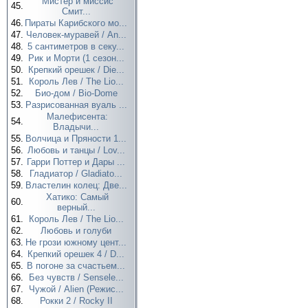
Мистер и миссис
45.
Смит...
46.
Пираты Карибского мо...
47.
Человек-муравей / An...
48.
5 сантиметров в секу...
49.
Рик и Морти (1 сезон...
50.
Крепкий орешек / Die...
51.
Король Лев / The Lio...
52.
Био-дом / Bio-Dome
53.
Разрисованная вуаль ...
Малефисента:
54.
Владычи...
55.
Волчица и Пряности 1...
56.
Любовь и танцы / Lov...
57.
Гарри Поттер и Дары ...
58.
Гладиатор / Gladiato...
59.
Властелин колец: Две...
Хатико: Самый
60.
верный...
61.
Король Лев / The Lio...
62.
Любовь и голуби
63.
Не грози южному цент...
64.
Крепкий орешек 4 / D...
65.
В погоне за счастьем...
66.
Без чувств / Sensele...
67.
Чужой / Alien (Режис...
68.
Рокки 2 / Rocky II