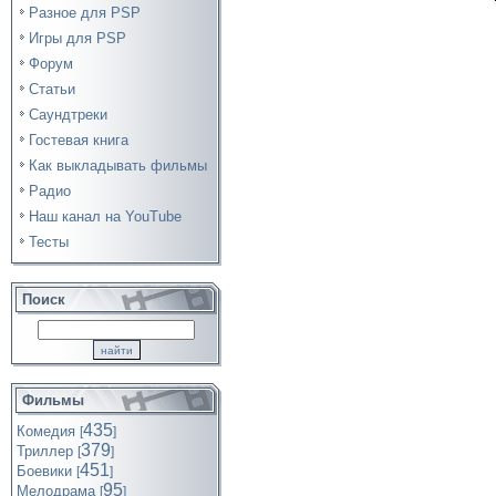
Разное для PSP
Игры для PSP
Форум
Статьи
Саундтреки
Гостевая книга
Как выкладывать фильмы
Радио
Наш канал на YouTube
Тесты
Поиск
Фильмы
435
Комедия
[
]
379
Триллер
[
]
451
Боевики
[
]
95
Мелодрама
[
]