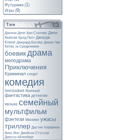
1
Футурама
[
]
9
Игры
[
]
Тэги
Джон
Джонни Депп
Бен Стиллер
Кьюсак
Джордж
Брэд Питт
Клуни
Джерард Батлер
Джеки Чан
Битва за Средиземие
драма
боевик
мелодрама
Приключения
Криминал
спорт
комедия
биография
Военный
фантастика
детектив
семейный
музыка
мультфильм
ужасы
фэнтези
Мюзикл
триллер
Дастин Хоффман
Винс Вон
Джейсон Стэтхэм
Джесси Айзенберг