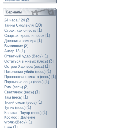
Сериалы
3
24 часа / 24
[
]
10
Тайны Смолвиля
[
]
1
Страх, как он есть
[
]
1
Спартак: кровь и песок
[
]
1
Дневники вампира
[
]
2
Выжившие
[
]
1
Ангар 13
[
]
1
Ответный удар (Весь)
[
]
3
Остаться в живых (Весь)
[
]
1
Остров Харпера (весь)
[
]
1
Поколение убийц (весь)
[
]
1
Пропавшая комната (весь)
[
]
1
Паршивые овцы (весь)
[
]
2
Рим (весь)
[
]
1
Светлячок (весь)
[
]
1
Там (весь)
[
]
1
Тихий океан (весь)
[
]
1
Тупик (весь)
[
]
1
Капитан Пауэр (весь)
[
]
Космос : Далекие
1
уголки(Весь)
[
]
1
Ещё
[
]