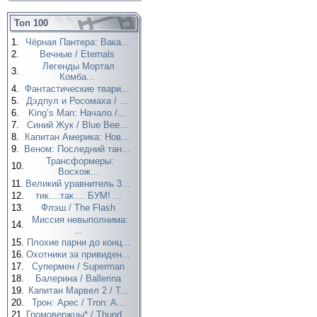
Топ 100
1.
Чёрная Пантера: Вака...
2.
Вечные / Eternals
Легенды Мортал
3.
Комба...
4.
Фантастические твари...
5.
Дэдпул и Росомаха / ...
6.
King’s Man: Начало /...
7.
Синий Жук / Blue Bee...
8.
Капитан Америка: Нов...
9.
Веном: Последний тан...
Трансформеры:
10.
Восхож...
11.
Великий уравнитель 3...
12.
тик....так.... БУМ! ...
13.
Флэш / The Flash
Миссия невыполнима:
14.
...
15.
Плохие парни до конц...
16.
Охотники за привиден...
17.
Супермен / Superman
18.
Балерина / Ballerina
19.
Капитан Марвел 2 / T...
20.
Трон: Арес / Tron: A...
21.
Громовержцы* / Thund...