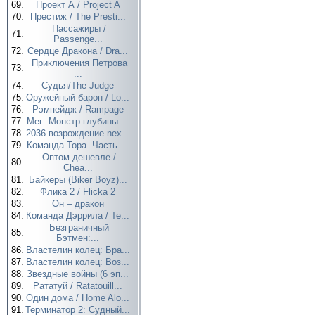
69.
Проект А / Project A
70.
Престиж / The Presti...
Пассажиры /
71.
Passenge...
72.
Сердце Дракона / Dra...
Приключения Петрова
73.
...
74.
Судья/The Judge
75.
Оружейный барон / Lo...
76.
Рэмпейдж / Rampage
77.
Мег: Монстр глубины ...
78.
2036 возрождение nex...
79.
Команда Тора. Часть ...
Оптом дешевле /
80.
Chea...
81.
Байкеры (Biker Boyz)...
82.
Флика 2 / Flicka 2
83.
Он – дракон
84.
Команда Дэррила / Te...
Безграничный
85.
Бэтмен:...
86.
Властелин колец: Бра...
87.
Властелин колец: Воз...
88.
Звездные войны (6 эп...
89.
Рататуй / Ratatouill...
90.
Один дома / Home Alo...
91.
Терминатор 2: Судный...