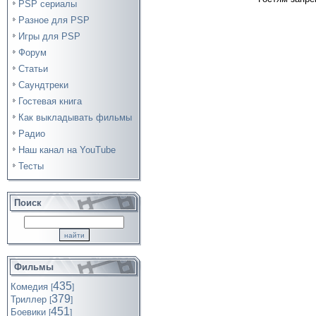
PSP сериалы
Разное для PSP
Игры для PSP
Форум
Статьи
Саундтреки
Гостевая книга
Как выкладывать фильмы
Радио
Наш канал на YouTube
Тесты
Поиск
Фильмы
435
Комедия
[
]
379
Триллер
[
]
451
Боевики
[
]