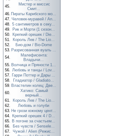
Мистер и миссис
45.
Смит...
46.
Пираты Карибского мо...
47.
Человек-муравей / An...
48.
5 сантиметров в секу...
49.
Рик и Морти (1 сезон...
50.
Крепкий орешек / Die...
51.
Король Лев / The Lio...
52.
Био-дом / Bio-Dome
53.
Разрисованная вуаль ...
Малефисента:
54.
Владычи...
55.
Волчица и Пряности 1...
56.
Любовь и танцы / Lov...
57.
Гарри Поттер и Дары ...
58.
Гладиатор / Gladiato...
59.
Властелин колец: Две...
Хатико: Самый
60.
верный...
61.
Король Лев / The Lio...
62.
Любовь и голуби
63.
Не грози южному цент...
64.
Крепкий орешек 4 / D...
65.
В погоне за счастьем...
66.
Без чувств / Sensele...
67.
Чужой / Alien (Режис...