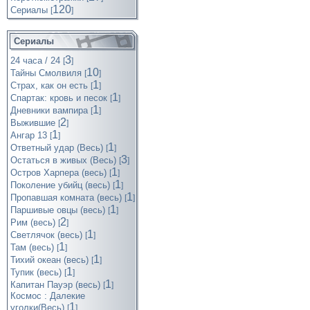
120
Cериалы
[
]
Сериалы
3
24 часа / 24
[
]
10
Тайны Смолвиля
[
]
1
Страх, как он есть
[
]
1
Спартак: кровь и песок
[
]
1
Дневники вампира
[
]
2
Выжившие
[
]
1
Ангар 13
[
]
1
Ответный удар (Весь)
[
]
3
Остаться в живых (Весь)
[
]
1
Остров Харпера (весь)
[
]
1
Поколение убийц (весь)
[
]
1
Пропавшая комната (весь)
[
]
1
Паршивые овцы (весь)
[
]
2
Рим (весь)
[
]
1
Светлячок (весь)
[
]
1
Там (весь)
[
]
1
Тихий океан (весь)
[
]
1
Тупик (весь)
[
]
1
Капитан Пауэр (весь)
[
]
Космос : Далекие
1
уголки(Весь)
[
]