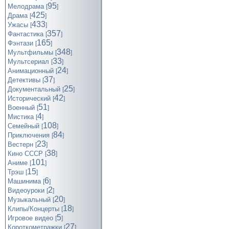
95
Мелодрама
[
]
425
Драма
[
]
433
Ужасы
[
]
357
Фантастика
[
]
165
Фэнтази
[
]
348
Мультфильмы
[
]
33
Мультсериал
[
]
24
Анимационный
[
]
37
Детективы
[
]
25
Документальный
[
]
42
Исторический
[
]
51
Военный
[
]
4
Мистика
[
]
108
Семейный
[
]
84
Приключения
[
]
23
Вестерн
[
]
38
Кино СССР
[
]
101
Аниме
[
]
15
Трэш
[
]
6
Машинима
[
]
2
Видеоуроки
[
]
20
Музыкальный
[
]
18
Клипы/Концерты
[
]
5
Игровое видео
[
]
27
Короткометражки
[
]