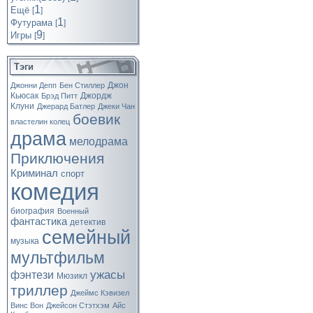
1
Ещё
[
]
1
Футурама
[
]
9
Игры
[
]
Тэги
Джон
Джонни Депп
Бен Стиллер
Кьюсак
Джордж
Брэд Питт
Клуни
Джерард Батлер
Джеки Чан
боевик
властелин колец
драма
мелодрама
Приключения
Криминал
спорт
комедия
биография
Военный
фантастика
детектив
семейный
музыка
мультфильм
ужасы
фэнтези
Мюзикл
триллер
Джеймс Кэвизел
Винс Вон
Джейсон Стэтхэм
Айс