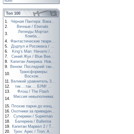
Кьюб
Топ 100
1.
Чёрная Пантера: Вака...
2.
Вечные / Eternals
Легенды Мортал
3.
Комба...
4.
Фантастические твари...
5.
Дэдпул и Росомаха / ...
6.
King’s Man: Начало /...
7.
Синий Жук / Blue Bee...
8.
Капитан Америка: Нов...
9.
Веном: Последний тан...
Трансформеры:
10.
Восхож...
11.
Великий уравнитель 3...
12.
тик....так.... БУМ! ...
13.
Флэш / The Flash
Миссия невыполнима:
14.
...
15.
Плохие парни до конц...
16.
Охотники за привиден...
17.
Супермен / Superman
18.
Балерина / Ballerina
19.
Капитан Марвел 2 / T...
20.
Трон: Арес / Tron: A...