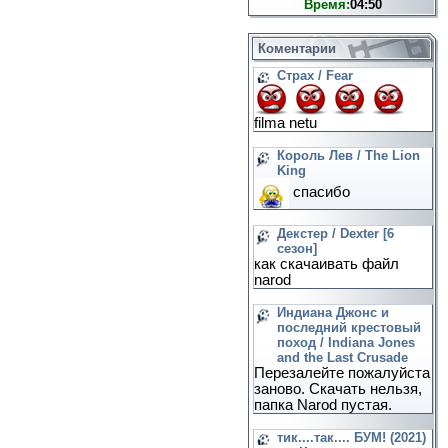
Время:
04:50
Коментарии
Страх / Fear
filma netu
Король Лев / The Lion
King
спасибо
Декстер / Dexter [6
сезон]
как скачаивать файл
narod
Индиана Джонс и
последний крестовый
поход / Indiana Jones
and the Last Crusade
Перезалейте пожалуйста
заново. Скачать нельзя,
папка Narod пустая.
тик....так.... БУМ! (2021)