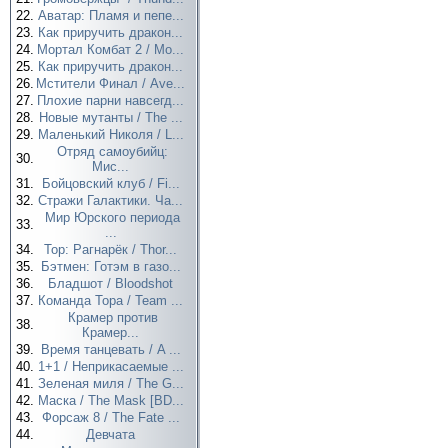
22.
Аватар: Пламя и пепе...
23.
Как приручить дракон...
24.
Мортал Комбат 2 / Mo...
25.
Как приручить дракон...
26.
Мстители Финал / Ave...
27.
Плохие парни навсегд...
28.
Новые мутанты / The ...
29.
Маленький Николя / L...
Отряд самоубийц:
30.
Мис...
31.
Бойцовский клуб / Fi...
32.
Стражи Галактики. Ча...
Мир Юрского периода
33.
...
34.
Тор: Рагнарёк / Thor...
35.
Бэтмен: Готэм в газо...
36.
Бладшот / Bloodshot
37.
Команда Тора / Team ...
Крамер против
38.
Крамер...
39.
Время танцевать / A ...
40.
1+1 / Неприкасаемые ...
41.
Зеленая миля / The G...
42.
Маска / The Mask [BD...
43.
Форсаж 8 / The Fate ...
44.
Девчата