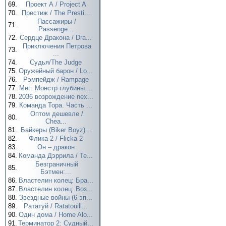
69.
Проект А / Project A
70.
Престиж / The Presti...
Пассажиры /
71.
Passenge...
72.
Сердце Дракона / Dra...
Приключения Петрова
73.
...
74.
Судья/The Judge
75.
Оружейный барон / Lo...
76.
Рэмпейдж / Rampage
77.
Мег: Монстр глубины ...
78.
2036 возрождение nex...
79.
Команда Тора. Часть ...
Оптом дешевле /
80.
Chea...
81.
Байкеры (Biker Boyz)...
82.
Флика 2 / Flicka 2
83.
Он – дракон
84.
Команда Дэррила / Te...
Безграничный
85.
Бэтмен:...
86.
Властелин колец: Бра...
87.
Властелин колец: Воз...
88.
Звездные войны (6 эп...
89.
Рататуй / Ratatouill...
90.
Один дома / Home Alo...
91.
Терминатор 2: Судный...