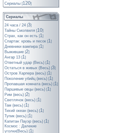
120
Cериалы
[
]
Сериалы
3
24 часа / 24
[
]
10
Тайны Смолвиля
[
]
1
Страх, как он есть
[
]
1
Спартак: кровь и песок
[
]
1
Дневники вампира
[
]
2
Выжившие
[
]
1
Ангар 13
[
]
1
Ответный удар (Весь)
[
]
3
Остаться в живых (Весь)
[
]
1
Остров Харпера (весь)
[
]
1
Поколение убийц (весь)
[
]
1
Пропавшая комната (весь)
[
]
1
Паршивые овцы (весь)
[
]
2
Рим (весь)
[
]
1
Светлячок (весь)
[
]
1
Там (весь)
[
]
1
Тихий океан (весь)
[
]
1
Тупик (весь)
[
]
1
Капитан Пауэр (весь)
[
]
Космос : Далекие
1
уголки(Весь)
[
]