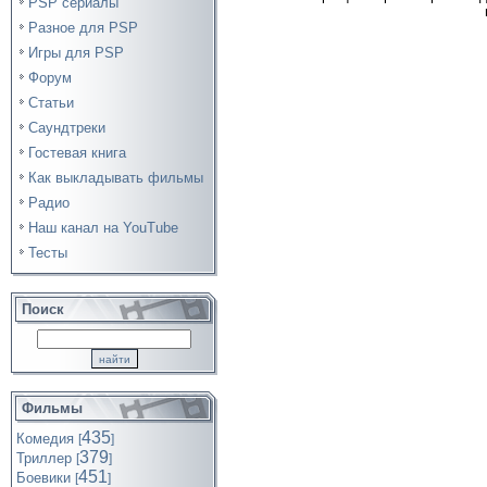
PSP сериалы
Разное для PSP
Игры для PSP
Форум
Статьи
Саундтреки
Гостевая книга
Как выкладывать фильмы
Радио
Наш канал на YouTube
Тесты
Поиск
Фильмы
435
Комедия
[
]
379
Триллер
[
]
451
Боевики
[
]