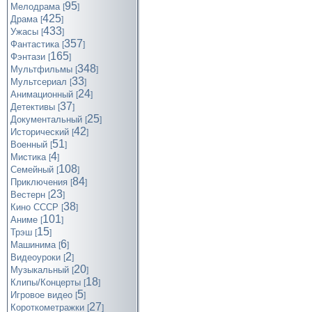
95
Мелодрама
[
]
425
Драма
[
]
433
Ужасы
[
]
357
Фантастика
[
]
165
Фэнтази
[
]
348
Мультфильмы
[
]
33
Мультсериал
[
]
24
Анимационный
[
]
37
Детективы
[
]
25
Документальный
[
]
42
Исторический
[
]
51
Военный
[
]
4
Мистика
[
]
108
Семейный
[
]
84
Приключения
[
]
23
Вестерн
[
]
38
Кино СССР
[
]
101
Аниме
[
]
15
Трэш
[
]
6
Машинима
[
]
2
Видеоуроки
[
]
20
Музыкальный
[
]
18
Клипы/Концерты
[
]
5
Игровое видео
[
]
27
Короткометражки
[
]