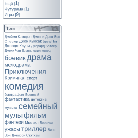
1
Ещё
[
]
1
Футурама
[
]
9
Игры
[
]
Тэги
Джеймс Кэмерон
Джонни Депп
Бен
Джон Кьюсак
Стиллер
Брэд Питт
Джордж Клуни
Джерард Батлер
Джеки Чан
Властлелин колец
драма
боевик
мелодрама
Приключения
Криминал
спорт
комедия
биография
Военный
фантастика
детектив
семейный
музыка
мультфильм
фэнтези
Мюзикл
Боевики
триллер
ужасы
Винс
Вон
Джейсон Стэтхэм