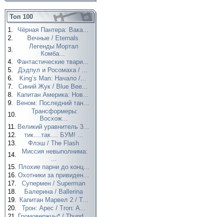
Топ 100
1.
Чёрная Пантера: Вака...
2.
Вечные / Eternals
Легенды Мортал
3.
Комба...
4.
Фантастические твари...
5.
Дэдпул и Росомаха / ...
6.
King’s Man: Начало /...
7.
Синий Жук / Blue Bee...
8.
Капитан Америка: Нов...
9.
Веном: Последний тан...
Трансформеры:
10.
Восхож...
11.
Великий уравнитель 3...
12.
тик....так.... БУМ! ...
13.
Флэш / The Flash
Миссия невыполнима:
14.
...
15.
Плохие парни до конц...
16.
Охотники за привиден...
17.
Супермен / Superman
18.
Балерина / Ballerina
19.
Капитан Марвел 2 / T...
20.
Трон: Арес / Tron: A...
21.
Громовержцы* / Thund...