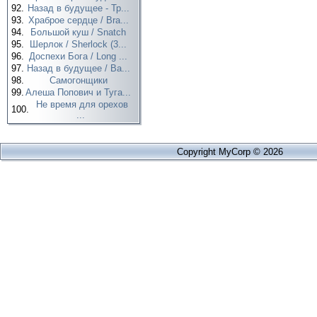
92.
Назад в будущее - Тр...
93.
Храброе сердце / Bra...
94.
Большой куш / Snatch
95.
Шерлок / Sherlock (3...
96.
Доспехи Бога / Long ...
97.
Назад в будущее / Ba...
98.
Самогонщики
99.
Алеша Попович и Туга...
Не время для орехов
100.
...
Copyright MyCorp © 2026