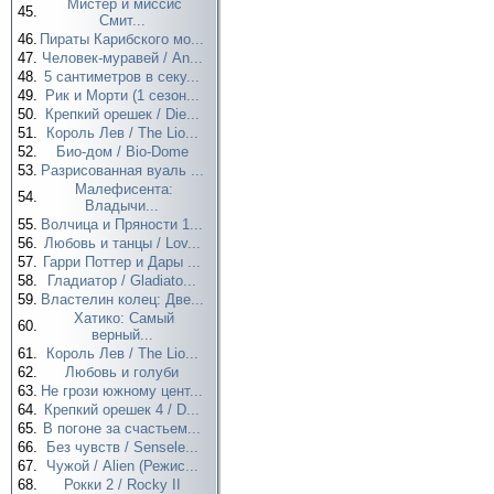
Мистер и миссис
45.
Смит...
46.
Пираты Карибского мо...
47.
Человек-муравей / An...
48.
5 сантиметров в секу...
49.
Рик и Морти (1 сезон...
50.
Крепкий орешек / Die...
51.
Король Лев / The Lio...
52.
Био-дом / Bio-Dome
53.
Разрисованная вуаль ...
Малефисента:
54.
Владычи...
55.
Волчица и Пряности 1...
56.
Любовь и танцы / Lov...
57.
Гарри Поттер и Дары ...
58.
Гладиатор / Gladiato...
59.
Властелин колец: Две...
Хатико: Самый
60.
верный...
61.
Король Лев / The Lio...
62.
Любовь и голуби
63.
Не грози южному цент...
64.
Крепкий орешек 4 / D...
65.
В погоне за счастьем...
66.
Без чувств / Sensele...
67.
Чужой / Alien (Режис...
68.
Рокки 2 / Rocky II