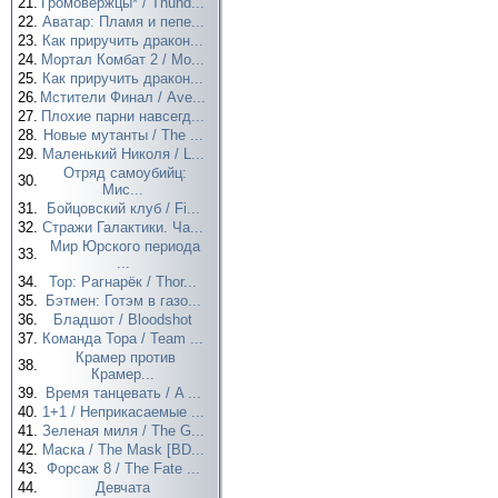
21.
Громовержцы* / Thund...
22.
Аватар: Пламя и пепе...
23.
Как приручить дракон...
24.
Мортал Комбат 2 / Mo...
25.
Как приручить дракон...
26.
Мстители Финал / Ave...
27.
Плохие парни навсегд...
28.
Новые мутанты / The ...
29.
Маленький Николя / L...
Отряд самоубийц:
30.
Мис...
31.
Бойцовский клуб / Fi...
32.
Стражи Галактики. Ча...
Мир Юрского периода
33.
...
34.
Тор: Рагнарёк / Thor...
35.
Бэтмен: Готэм в газо...
36.
Бладшот / Bloodshot
37.
Команда Тора / Team ...
Крамер против
38.
Крамер...
39.
Время танцевать / A ...
40.
1+1 / Неприкасаемые ...
41.
Зеленая миля / The G...
42.
Маска / The Mask [BD...
43.
Форсаж 8 / The Fate ...
44.
Девчата