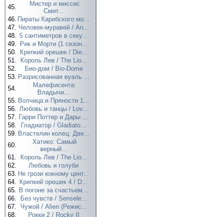
Мистер и миссис
45.
Смит...
46.
Пираты Карибского мо...
47.
Человек-муравей / An...
48.
5 сантиметров в секу...
49.
Рик и Морти (1 сезон...
50.
Крепкий орешек / Die...
51.
Король Лев / The Lio...
52.
Био-дом / Bio-Dome
53.
Разрисованная вуаль ...
Малефисента:
54.
Владычи...
55.
Волчица и Пряности 1...
56.
Любовь и танцы / Lov...
57.
Гарри Поттер и Дары ...
58.
Гладиатор / Gladiato...
59.
Властелин колец: Две...
Хатико: Самый
60.
верный...
61.
Король Лев / The Lio...
62.
Любовь и голуби
63.
Не грози южному цент...
64.
Крепкий орешек 4 / D...
65.
В погоне за счастьем...
66.
Без чувств / Sensele...
67.
Чужой / Alien (Режис...
68.
Рокки 2 / Rocky II