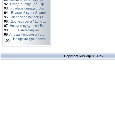
92.
Назад в будущее - Тр...
93.
Храброе сердце / Bra...
94.
Большой куш / Snatch
95.
Шерлок / Sherlock (3...
96.
Доспехи Бога / Long ...
97.
Назад в будущее / Ba...
98.
Самогонщики
99.
Алеша Попович и Туга...
Не время для орехов
100.
...
Copyright MyCorp © 2026