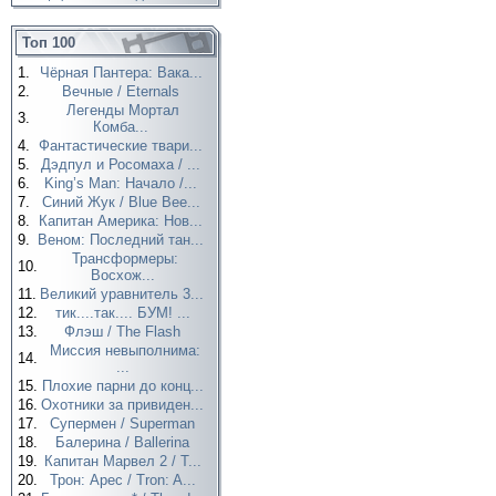
Топ 100
1.
Чёрная Пантера: Вака...
2.
Вечные / Eternals
Легенды Мортал
3.
Комба...
4.
Фантастические твари...
5.
Дэдпул и Росомаха / ...
6.
King’s Man: Начало /...
7.
Синий Жук / Blue Bee...
8.
Капитан Америка: Нов...
9.
Веном: Последний тан...
Трансформеры:
10.
Восхож...
11.
Великий уравнитель 3...
12.
тик....так.... БУМ! ...
13.
Флэш / The Flash
Миссия невыполнима:
14.
...
15.
Плохие парни до конц...
16.
Охотники за привиден...
17.
Супермен / Superman
18.
Балерина / Ballerina
19.
Капитан Марвел 2 / T...
20.
Трон: Арес / Tron: A...