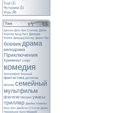
1
Ещё
[
]
1
Футурама
[
]
9
Игры
[
]
Тэги
Джон
Джонни Депп
Бен Стиллер
Кьюсак
Джордж
Брэд Питт
Клуни
Джерард Батлер
Джеки Чан
драма
боевик
мелодрама
Приключения
Криминал
спорт
комедия
биография
Военный
фантастика
детектив
семейный
музыка
мультфильм
ужасы
фэнтези
Мюзикл
триллер
Джеймс Кэвизел
Винс Вон
Джейсон Стэтхэм
Денис
Никифоров
Билл Мюррей