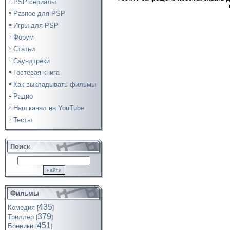
PSP сериалы
Разное для PSP
Игры для PSP
Форум
Статьи
Саундтреки
Гостевая книга
Как выкладывать фильмы
Радио
Наш канал на YouTube
Тесты
Поиск
Фильмы
435
Комедия
[
]
379
Триллер
[
]
451
Боевики
[
]