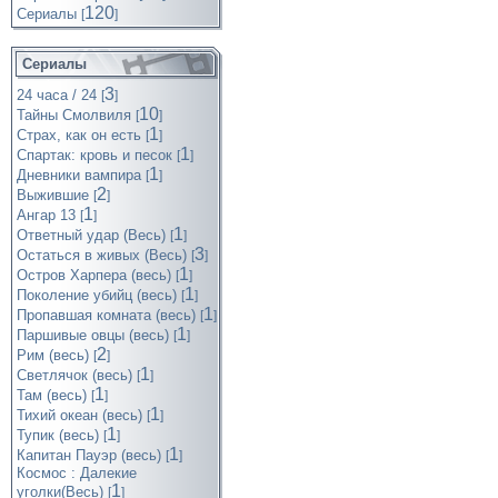
120
Cериалы
[
]
Сериалы
3
24 часа / 24
[
]
10
Тайны Смолвиля
[
]
1
Страх, как он есть
[
]
1
Спартак: кровь и песок
[
]
1
Дневники вампира
[
]
2
Выжившие
[
]
1
Ангар 13
[
]
1
Ответный удар (Весь)
[
]
3
Остаться в живых (Весь)
[
]
1
Остров Харпера (весь)
[
]
1
Поколение убийц (весь)
[
]
1
Пропавшая комната (весь)
[
]
1
Паршивые овцы (весь)
[
]
2
Рим (весь)
[
]
1
Светлячок (весь)
[
]
1
Там (весь)
[
]
1
Тихий океан (весь)
[
]
1
Тупик (весь)
[
]
1
Капитан Пауэр (весь)
[
]
Космос : Далекие
1
уголки(Весь)
[
]