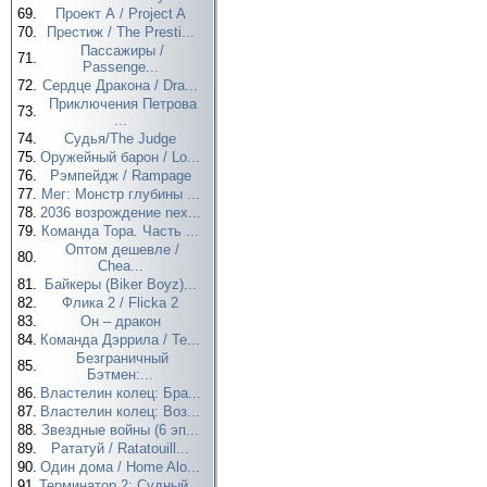
69.
Проект А / Project A
70.
Престиж / The Presti...
Пассажиры /
71.
Passenge...
72.
Сердце Дракона / Dra...
Приключения Петрова
73.
...
74.
Судья/The Judge
75.
Оружейный барон / Lo...
76.
Рэмпейдж / Rampage
77.
Мег: Монстр глубины ...
78.
2036 возрождение nex...
79.
Команда Тора. Часть ...
Оптом дешевле /
80.
Chea...
81.
Байкеры (Biker Boyz)...
82.
Флика 2 / Flicka 2
83.
Он – дракон
84.
Команда Дэррила / Te...
Безграничный
85.
Бэтмен:...
86.
Властелин колец: Бра...
87.
Властелин колец: Воз...
88.
Звездные войны (6 эп...
89.
Рататуй / Ratatouill...
90.
Один дома / Home Alo...
91.
Терминатор 2: Судный...