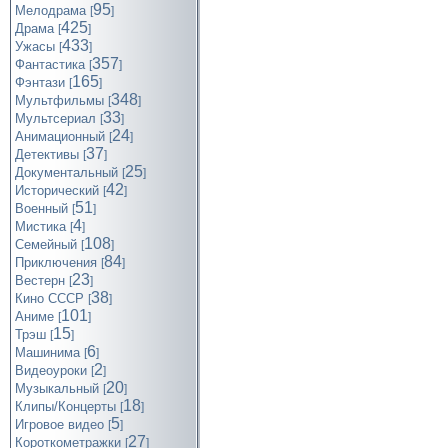
95
Мелодрама
[
]
425
Драма
[
]
433
Ужасы
[
]
357
Фантастика
[
]
165
Фэнтази
[
]
348
Мультфильмы
[
]
33
Мультсериал
[
]
24
Анимационный
[
]
37
Детективы
[
]
25
Документальный
[
]
42
Исторический
[
]
51
Военный
[
]
4
Мистика
[
]
108
Семейный
[
]
84
Приключения
[
]
23
Вестерн
[
]
38
Кино СССР
[
]
101
Аниме
[
]
15
Трэш
[
]
6
Машинима
[
]
2
Видеоуроки
[
]
20
Музыкальный
[
]
18
Клипы/Концерты
[
]
5
Игровое видео
[
]
27
Короткометражки
[
]