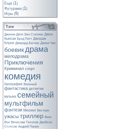
1
Ещё
[
]
1
Футурама
[
]
9
Игры
[
]
Тэги
Джон
Джонни Депп
Бен Стиллер
Кьюсак
Джордж
Брэд Питт
Клуни
Джерард Батлер
Джеки Чан
драма
боевик
мелодрама
Приключения
Криминал
спорт
комедия
биография
Военный
фантастика
детектив
семейный
музыка
мультфильм
фэнтези
Мюзикл
Вестерн
триллер
ужасы
Винс
Вон
Вячеслав Тихонов
Джейсон
Стэтхэм
Андрей Панин