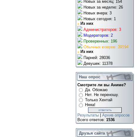
Новых за месяц: 154
Новых за неделю: 26
Новых вчера: 3
Новых сегодня: 1
»
Из них
Администраторов: 3
Модераторов: 2
Проверенных: 196
Обычных юзеров: 39194
»
Из них
Парней: 28036
Девушек: 11378
Наш опрос
Смотрите ли вы Аниме?
Да. Обожаю
Нет. Не переношу.
Только Хентай
Няяа!
Результаты
|
Архив опросов
Всего ответов:
1536
Друзья сайта