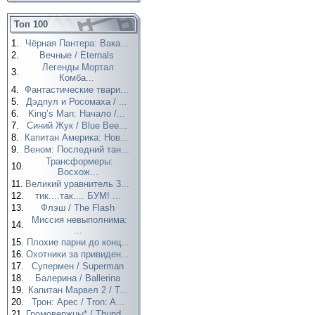
Топ 100
1.
Чёрная Пантера: Вака...
2.
Вечные / Eternals
Легенды Мортал
3.
Комба...
4.
Фантастические твари...
5.
Дэдпул и Росомаха / ...
6.
King’s Man: Начало /...
7.
Синий Жук / Blue Bee...
8.
Капитан Америка: Нов...
9.
Веном: Последний тан...
Трансформеры:
10.
Восхож...
11.
Великий уравнитель 3...
12.
тик....так.... БУМ! ...
13.
Флэш / The Flash
Миссия невыполнима:
14.
...
15.
Плохие парни до конц...
16.
Охотники за привиден...
17.
Супермен / Superman
18.
Балерина / Ballerina
19.
Капитан Марвел 2 / T...
20.
Трон: Арес / Tron: A...
21.
Громовержцы* / Thund...