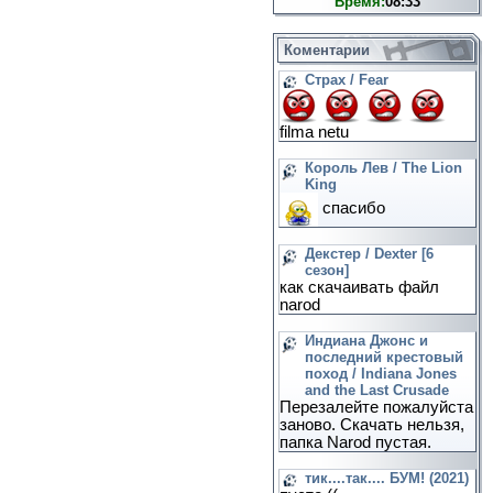
Время:
08:33
Коментарии
Страх / Fear
filma netu
Король Лев / The Lion
King
спасибо
Декстер / Dexter [6
сезон]
как скачаивать файл
narod
Индиана Джонс и
последний крестовый
поход / Indiana Jones
and the Last Crusade
Перезалейте пожалуйста
заново. Скачать нельзя,
папка Narod пустая.
тик....так.... БУМ! (2021)