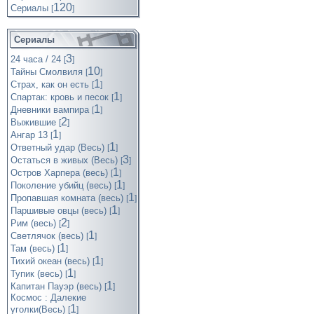
120
Cериалы
[
]
Сериалы
3
24 часа / 24
[
]
10
Тайны Смолвиля
[
]
1
Страх, как он есть
[
]
1
Спартак: кровь и песок
[
]
1
Дневники вампира
[
]
2
Выжившие
[
]
1
Ангар 13
[
]
1
Ответный удар (Весь)
[
]
3
Остаться в живых (Весь)
[
]
1
Остров Харпера (весь)
[
]
1
Поколение убийц (весь)
[
]
1
Пропавшая комната (весь)
[
]
1
Паршивые овцы (весь)
[
]
2
Рим (весь)
[
]
1
Светлячок (весь)
[
]
1
Там (весь)
[
]
1
Тихий океан (весь)
[
]
1
Тупик (весь)
[
]
1
Капитан Пауэр (весь)
[
]
Космос : Далекие
1
уголки(Весь)
[
]