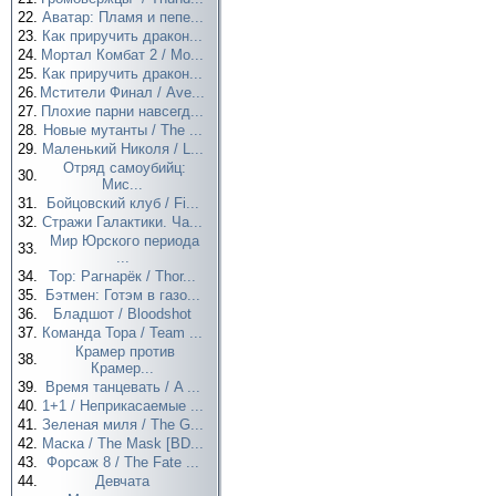
22.
Аватар: Пламя и пепе...
23.
Как приручить дракон...
24.
Мортал Комбат 2 / Mo...
25.
Как приручить дракон...
26.
Мстители Финал / Ave...
27.
Плохие парни навсегд...
28.
Новые мутанты / The ...
29.
Маленький Николя / L...
Отряд самоубийц:
30.
Мис...
31.
Бойцовский клуб / Fi...
32.
Стражи Галактики. Ча...
Мир Юрского периода
33.
...
34.
Тор: Рагнарёк / Thor...
35.
Бэтмен: Готэм в газо...
36.
Бладшот / Bloodshot
37.
Команда Тора / Team ...
Крамер против
38.
Крамер...
39.
Время танцевать / A ...
40.
1+1 / Неприкасаемые ...
41.
Зеленая миля / The G...
42.
Маска / The Mask [BD...
43.
Форсаж 8 / The Fate ...
44.
Девчата