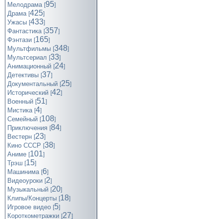
95
Мелодрама
[
]
425
Драма
[
]
433
Ужасы
[
]
357
Фантастика
[
]
165
Фэнтази
[
]
348
Мультфильмы
[
]
33
Мультсериал
[
]
24
Анимационный
[
]
37
Детективы
[
]
25
Документальный
[
]
42
Исторический
[
]
51
Военный
[
]
4
Мистика
[
]
108
Семейный
[
]
84
Приключения
[
]
23
Вестерн
[
]
38
Кино СССР
[
]
101
Аниме
[
]
15
Трэш
[
]
6
Машинима
[
]
2
Видеоуроки
[
]
20
Музыкальный
[
]
18
Клипы/Концерты
[
]
5
Игровое видео
[
]
27
Короткометражки
[
]