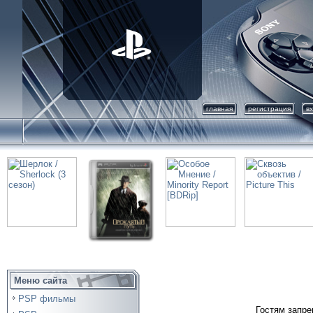
главная
регистрация
в
Меню сайта
PSP фильмы
Гостям запре