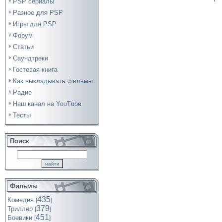
PSP сериалы
Разное для PSP
Игры для PSP
Форум
Статьи
Саундтреки
Гостевая книга
Как выкладывать фильмы
Радио
Наш канал на YouTube
Тесты
Поиск
Фильмы
435
Комедия
[
]
379
Триллер
[
]
451
Боевики
[
]