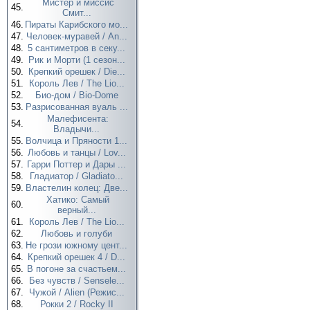
Мистер и миссис
45.
Смит...
46.
Пираты Карибского мо...
47.
Человек-муравей / An...
48.
5 сантиметров в секу...
49.
Рик и Морти (1 сезон...
50.
Крепкий орешек / Die...
51.
Король Лев / The Lio...
52.
Био-дом / Bio-Dome
53.
Разрисованная вуаль ...
Малефисента:
54.
Владычи...
55.
Волчица и Пряности 1...
56.
Любовь и танцы / Lov...
57.
Гарри Поттер и Дары ...
58.
Гладиатор / Gladiato...
59.
Властелин колец: Две...
Хатико: Самый
60.
верный...
61.
Король Лев / The Lio...
62.
Любовь и голуби
63.
Не грози южному цент...
64.
Крепкий орешек 4 / D...
65.
В погоне за счастьем...
66.
Без чувств / Sensele...
67.
Чужой / Alien (Режис...
68.
Рокки 2 / Rocky II