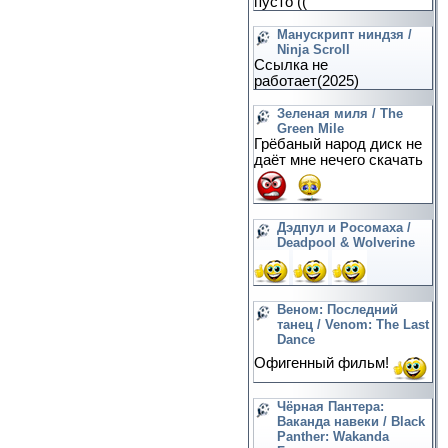
пусто ((
Манускрипт ниндзя /
Ninja Scroll
Ссылка не
работает(2025)
Зеленая миля / The
Green Mile
Грёбаный народ диск не
даёт мне нечего скачать
Дэдпул и Росомаха /
Deadpool & Wolverine
Веном: Последний
танец / Venom: The Last
Dance
Офигенный фильм!
Чёрная Пантера:
Ваканда навеки / Black
Panther: Wakanda