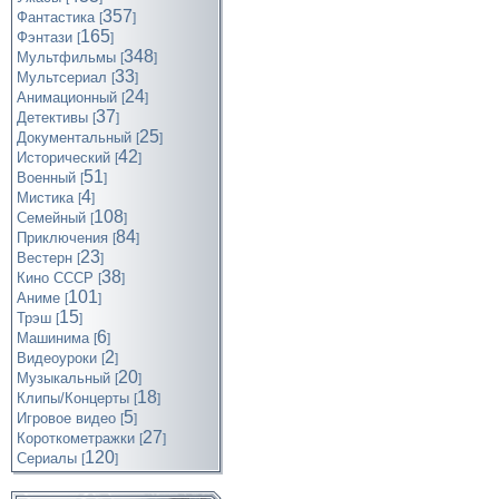
357
Фантастика
[
]
165
Фэнтази
[
]
348
Мультфильмы
[
]
33
Мультсериал
[
]
24
Анимационный
[
]
37
Детективы
[
]
25
Документальный
[
]
42
Исторический
[
]
51
Военный
[
]
4
Мистика
[
]
108
Семейный
[
]
84
Приключения
[
]
23
Вестерн
[
]
38
Кино СССР
[
]
101
Аниме
[
]
15
Трэш
[
]
6
Машинима
[
]
2
Видеоуроки
[
]
20
Музыкальный
[
]
18
Клипы/Концерты
[
]
5
Игровое видео
[
]
27
Короткометражки
[
]
120
Cериалы
[
]