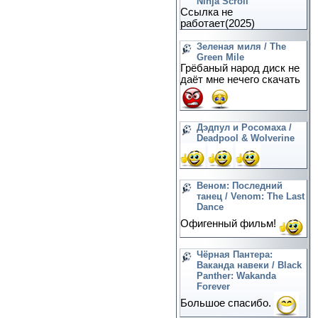
Ninja Scroll
Ссылка не
работает(2025)
Зеленая миля / The
Green Mile
Грёбаный народ диск не
даёт мне нечего скачать
Дэдпул и Росомаха /
Deadpool & Wolverine
Веном: Последний
танец / Venom: The Last
Dance
Офигенный фильм!
Чёрная Пантера:
Ваканда навеки / Black
Panther: Wakanda
Forever
Большое спасибо.