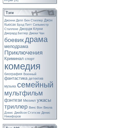
[
]
Тэги
Джон
Джонни Депп
Бен Стиллер
Кьюсак
Брэд Питт
Сильвестр
Джордж Клуни
Сталлоне
Джерард Батлер
Джеки Чан
драма
боевик
мелодрама
Приключения
Криминал
спорт
комедия
биография
Военный
фантастика
детектив
семейный
музыка
мультфильм
ужасы
фэнтези
Мюзикл
триллер
Винс Вон
Виола
Дэвис
Джейсон Стэтхэм
Денис
Никифоров