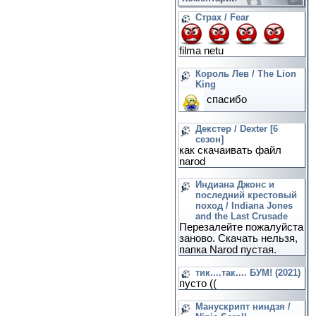
Страх / Fear
filma netu
Король Лев / The Lion
King
спасибо
Декстер / Dexter [6
сезон]
как скачаивать файл
narod
Индиана Джонс и
последний крестовый
поход / Indiana Jones
and the Last Crusade
Перезалейте пожалуйста
заново. Скачать нельзя,
папка Narod пустая.
тик....так.... БУМ! (2021)
пусто ((
Манускрипт ниндзя /