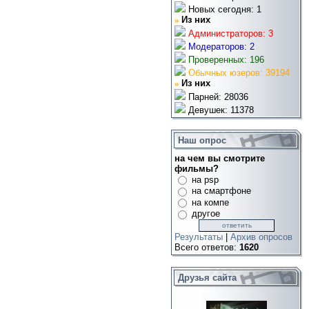
Новых сегодня: 1
»
Из них
Администраторов: 3
Модераторов: 2
Проверенных: 196
Обычных юзеров: 39194
»
Из них
Парней: 28036
Девушек: 11378
Наш опрос
на чем вы смотрите
фильмы?
на psp
на смартфоне
на компе
другое
Результаты
|
Архив опросов
Всего ответов:
1620
Друзья сайта