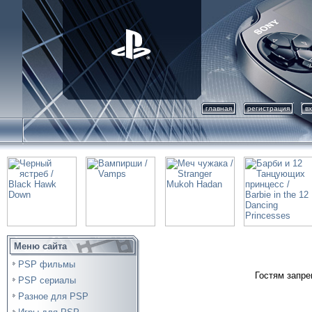
главная
регистрация
в
Меню сайта
PSP фильмы
Гостям запре
PSP сериалы
Разное для PSP