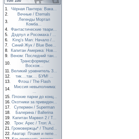
Топ 100
1.
Чёрная Пантера: Вака...
2.
Вечные / Eternals
Легенды Мортал
3.
Комба...
4.
Фантастические твари...
5.
Дэдпул и Росомаха / ...
6.
King’s Man: Начало /...
7.
Синий Жук / Blue Bee...
8.
Капитан Америка: Нов...
9.
Веном: Последний тан...
Трансформеры:
10.
Восхож...
11.
Великий уравнитель 3...
12.
тик....так.... БУМ! ...
13.
Флэш / The Flash
Миссия невыполнима:
14.
...
15.
Плохие парни до конц...
16.
Охотники за привиден...
17.
Супермен / Superman
18.
Балерина / Ballerina
19.
Капитан Марвел 2 / T...
20.
Трон: Арес / Tron: A...
21.
Громовержцы* / Thund...
22.
Аватар: Пламя и пепе...
23.
Как приручить дракон...