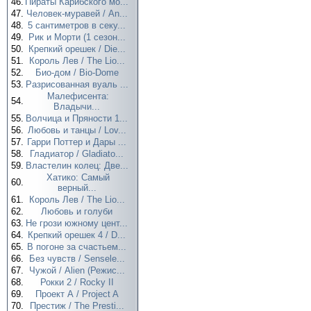
46.
Пираты Карибского мо...
47.
Человек-муравей / An...
48.
5 сантиметров в секу...
49.
Рик и Морти (1 сезон...
50.
Крепкий орешек / Die...
51.
Король Лев / The Lio...
52.
Био-дом / Bio-Dome
53.
Разрисованная вуаль ...
Малефисента:
54.
Владычи...
55.
Волчица и Пряности 1...
56.
Любовь и танцы / Lov...
57.
Гарри Поттер и Дары ...
58.
Гладиатор / Gladiato...
59.
Властелин колец: Две...
Хатико: Самый
60.
верный...
61.
Король Лев / The Lio...
62.
Любовь и голуби
63.
Не грози южному цент...
64.
Крепкий орешек 4 / D...
65.
В погоне за счастьем...
66.
Без чувств / Sensele...
67.
Чужой / Alien (Режис...
68.
Рокки 2 / Rocky II
69.
Проект А / Project A
70.
Престиж / The Presti...