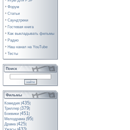
Игры для PSP
Форум
Статьи
Саундтреки
Гостевая книга
Как выкладывать фильмы
Радио
Наш канал на YouTube
Тесты
Поиск
Фильмы
435
Комедия
[
]
379
Триллер
[
]
451
Боевики
[
]
95
Мелодрама
[
]
425
Драма
[
]
433
Ужасы
[
]