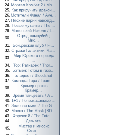
24.
Мортал Комбат 2 / Mo...
25.
Как приручить дракон...
26.
Мстители Финал / Ave...
27.
Плохие парни навсегд...
28.
Новые мутанты / The ...
29.
Маленький Николя / L...
Отряд самоубийц:
30.
Мис...
31.
Бойцовский клуб / Fi...
32.
Стражи Галактики. Ча...
Мир Юрского периода
33.
...
34.
Тор: Рагнарёк / Thor...
35.
Бэтмен: Готэм в газо...
36.
Бладшот / Bloodshot
37.
Команда Тора / Team ...
Крамер против
38.
Крамер...
39.
Время танцевать / A ...
40.
1+1 / Неприкасаемые ...
41.
Зеленая миля / The G...
42.
Маска / The Mask [BD...
43.
Форсаж 8 / The Fate ...
44.
Девчата
Мистер и миссис
45.
Смит...