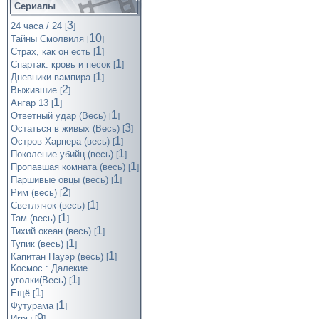
Сериалы
3
24 часа / 24
[
]
10
Тайны Смолвиля
[
]
1
Страх, как он есть
[
]
1
Спартак: кровь и песок
[
]
1
Дневники вампира
[
]
2
Выжившие
[
]
1
Ангар 13
[
]
1
Ответный удар (Весь)
[
]
3
Остаться в живых (Весь)
[
]
1
Остров Харпера (весь)
[
]
1
Поколение убийц (весь)
[
]
1
Пропавшая комната (весь)
[
]
1
Паршивые овцы (весь)
[
]
2
Рим (весь)
[
]
1
Светлячок (весь)
[
]
1
Там (весь)
[
]
1
Тихий океан (весь)
[
]
1
Тупик (весь)
[
]
1
Капитан Пауэр (весь)
[
]
Космос : Далекие
1
уголки(Весь)
[
]
1
Ещё
[
]
1
Футурама
[
]
9
Игры