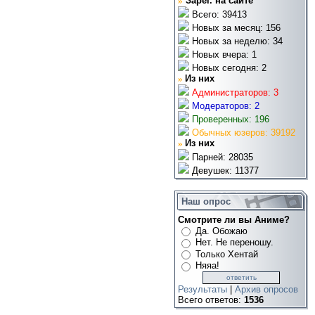
»
Зарег. на сайте
Всего: 39413
Новых за месяц: 156
Новых за неделю: 34
Новых вчера: 1
Новых сегодня: 2
»
Из них
Администраторов: 3
Модераторов: 2
Проверенных: 196
Обычных юзеров: 39192
»
Из них
Парней: 28035
Девушек: 11377
Наш опрос
Смотрите ли вы Аниме?
Да. Обожаю
Нет. Не переношу.
Только Хентай
Няяа!
Результаты
|
Архив опросов
Всего ответов:
1536