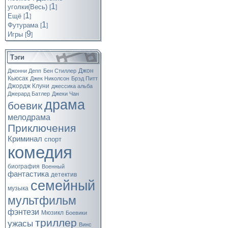
1
уголки(Весь)
[
]
1
Ещё
[
]
1
Футурама
[
]
9
Игры
[
]
Тэги
Джон
Джонни Депп
Бен Стиллер
Кьюсак
Джек Николсон
Брэд Питт
Джордж Клуни
джессика альба
Джерард Батлер
Джеки Чан
драма
боевик
мелодрама
Приключения
Криминал
спорт
комедия
биография
Военный
фантастика
детектив
семейный
музыка
мультфильм
фэнтези
Мюзикл
Боевики
триллер
ужасы
Винс