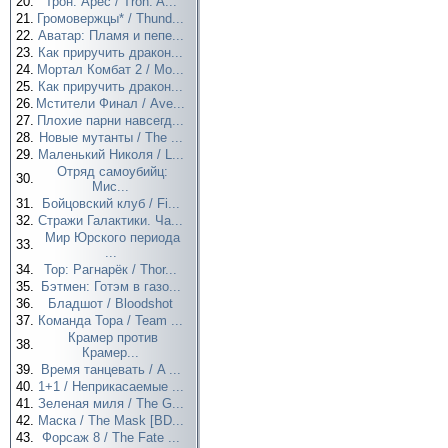
20.
Трон: Арес / Tron: A...
21.
Громовержцы* / Thund...
22.
Аватар: Пламя и пепе...
23.
Как приручить дракон...
24.
Мортал Комбат 2 / Mo...
25.
Как приручить дракон...
26.
Мстители Финал / Ave...
27.
Плохие парни навсегд...
28.
Новые мутанты / The ...
29.
Маленький Николя / L...
Отряд самоубийц:
30.
Мис...
31.
Бойцовский клуб / Fi...
32.
Стражи Галактики. Ча...
Мир Юрского периода
33.
...
34.
Тор: Рагнарёк / Thor...
35.
Бэтмен: Готэм в газо...
36.
Бладшот / Bloodshot
37.
Команда Тора / Team ...
Крамер против
38.
Крамер...
39.
Время танцевать / A ...
40.
1+1 / Неприкасаемые ...
41.
Зеленая миля / The G...
42.
Маска / The Mask [BD...
43.
Форсаж 8 / The Fate ...