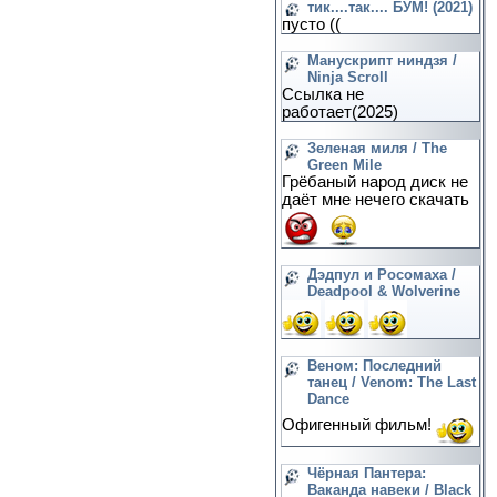
тик....так.... БУМ! (2021)
пусто ((
Манускрипт ниндзя /
Ninja Scroll
Ссылка не
работает(2025)
Зеленая миля / The
Green Mile
Грёбаный народ диск не
даёт мне нечего скачать
Дэдпул и Росомаха /
Deadpool & Wolverine
Веном: Последний
танец / Venom: The Last
Dance
Офигенный фильм!
Чёрная Пантера:
Ваканда навеки / Black