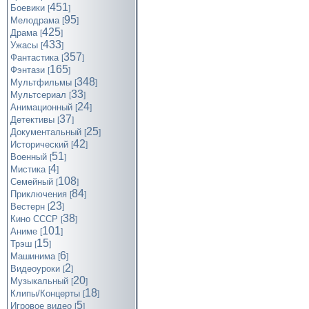
451
Боевики
[
]
95
Мелодрама
[
]
425
Драма
[
]
433
Ужасы
[
]
357
Фантастика
[
]
165
Фэнтази
[
]
348
Мультфильмы
[
]
33
Мультсериал
[
]
24
Анимационный
[
]
37
Детективы
[
]
25
Документальный
[
]
42
Исторический
[
]
51
Военный
[
]
4
Мистика
[
]
108
Семейный
[
]
84
Приключения
[
]
23
Вестерн
[
]
38
Кино СССР
[
]
101
Аниме
[
]
15
Трэш
[
]
6
Машинима
[
]
2
Видеоуроки
[
]
20
Музыкальный
[
]
18
Клипы/Концерты
[
]
5
Игровое видео
[
]