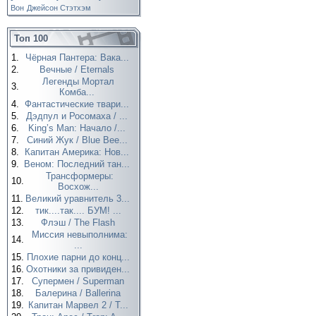
Вон
Джейсон Стэтхэм
Топ 100
1.
Чёрная Пантера: Вака...
2.
Вечные / Eternals
Легенды Мортал
3.
Комба...
4.
Фантастические твари...
5.
Дэдпул и Росомаха / ...
6.
King’s Man: Начало /...
7.
Синий Жук / Blue Bee...
8.
Капитан Америка: Нов...
9.
Веном: Последний тан...
Трансформеры:
10.
Восхож...
11.
Великий уравнитель 3...
12.
тик....так.... БУМ! ...
13.
Флэш / The Flash
Миссия невыполнима:
14.
...
15.
Плохие парни до конц...
16.
Охотники за привиден...
17.
Супермен / Superman
18.
Балерина / Ballerina
19.
Капитан Марвел 2 / T...