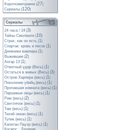
27
Короткометражки
[
]
120
Cериалы
[
]
Сериалы
3
24 часа / 24
[
]
10
Тайны Смолвиля
[
]
1
Страх, как он есть
[
]
1
Спартак: кровь и песок
[
]
1
Дневники вампира
[
]
2
Выжившие
[
]
1
Ангар 13
[
]
1
Ответный удар (Весь)
[
]
3
Остаться в живых (Весь)
[
]
1
Остров Харпера (весь)
[
]
1
Поколение убийц (весь)
[
]
1
Пропавшая комната (весь)
[
]
1
Паршивые овцы (весь)
[
]
2
Рим (весь)
[
]
1
Светлячок (весь)
[
]
1
Там (весь)
[
]
1
Тихий океан (весь)
[
]
1
Тупик (весь)
[
]
1
Капитан Пауэр (весь)
[
]
Космос : Далекие