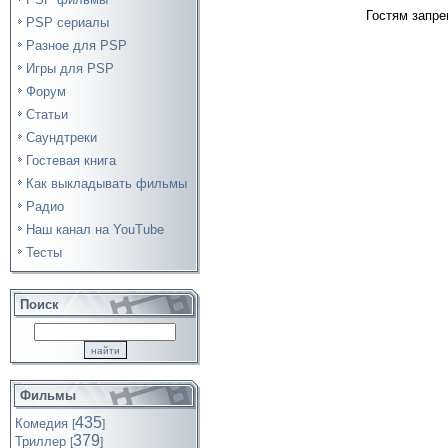
Гостям запре
PSP сериалы
Разное для PSP
Игры для PSP
Форум
Статьи
Саундтреки
Гостевая книга
Как выкладывать фильмы
Радио
Наш канал на YouTube
Тесты
Поиск
Фильмы
435
Комедия
[
]
379
Триллер
[
]