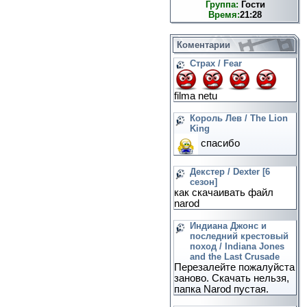
Группа:
Гости
Время:
21:28
Коментарии
Страх / Fear
filma netu
Король Лев / The Lion
King
спасибо
Декстер / Dexter [6
сезон]
как скачаивать файл
narod
Индиана Джонс и
последний крестовый
поход / Indiana Jones
and the Last Crusade
Перезалейте пожалуйста
заново. Скачать нельзя,
папка Narod пустая.