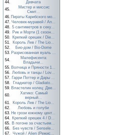
44.
Девчата
Мистер и миссис
45.
Смит...
46.
Пираты Карибского мо...
47.
Человек-муравей / An...
48.
5 сантиметров в секу...
49.
Рик и Морти (1 сезон...
50.
Крепкий орешек / Die...
51.
Король Лев / The Lio...
52.
Био-дом / Bio-Dome
53.
Разрисованная вуаль ...
Малефисента:
54.
Владычи...
55.
Волчица и Пряности 1...
56.
Любовь и танцы / Lov...
57.
Гарри Поттер и Дары ...
58.
Гладиатор / Gladiato...
59.
Властелин колец: Две...
Хатико: Самый
60.
верный...
61.
Король Лев / The Lio...
62.
Любовь и голуби
63.
Не грози южному цент...
64.
Крепкий орешек 4 / D...
65.
В погоне за счастьем...
66.
Без чувств / Sensele...
67.
Чужой / Alien (Режис...