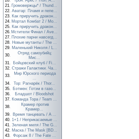
20.
Трон: Арес / Tron: A...
21.
Громовержцы* / Thund...
22.
Аватар: Пламя и пепе...
23.
Как приручить дракон...
24.
Мортал Комбат 2 / Mo...
25.
Как приручить дракон...
26.
Мстители Финал / Ave...
27.
Плохие парни навсегд...
28.
Новые мутанты / The ...
29.
Маленький Николя / L...
Отряд самоубийц:
30.
Мис...
31.
Бойцовский клуб / Fi...
32.
Стражи Галактики. Ча...
Мир Юрского периода
33.
...
34.
Тор: Рагнарёк / Thor...
35.
Бэтмен: Готэм в газо...
36.
Бладшот / Bloodshot
37.
Команда Тора / Team ...
Крамер против
38.
Крамер...
39.
Время танцевать / A ...
40.
1+1 / Неприкасаемые ...
41.
Зеленая миля / The G...
42.
Маска / The Mask [BD...
43.
Форсаж 8 / The Fate ...