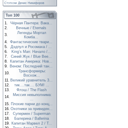
Стэтхэм
Денис Никифоров
Топ 100
1.
Чёрная Пантера: Вака...
2.
Вечные / Eternals
Легенды Мортал
3.
Комба...
4.
Фантастические твари...
5.
Дэдпул и Росомаха / ...
6.
King’s Man: Начало /...
7.
Синий Жук / Blue Bee...
8.
Капитан Америка: Нов...
9.
Веном: Последний тан...
Трансформеры:
10.
Восхож...
11.
Великий уравнитель 3...
12.
тик....так.... БУМ! ...
13.
Флэш / The Flash
Миссия невыполнима:
14.
...
15.
Плохие парни до конц...
16.
Охотники за привиден...
17.
Супермен / Superman
18.
Балерина / Ballerina
19.
Капитан Марвел 2 / T...