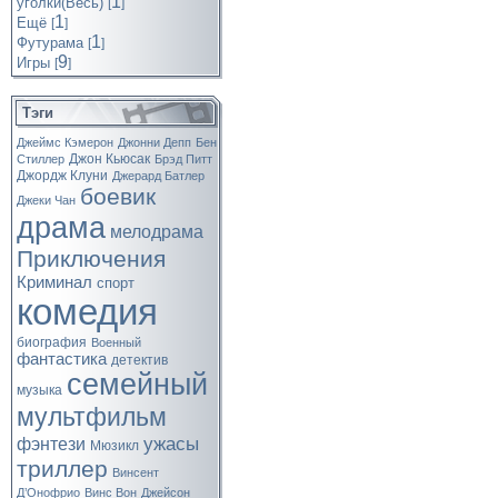
1
уголки(Весь)
[
]
1
Ещё
[
]
1
Футурама
[
]
9
Игры
[
]
Тэги
Джеймс Кэмерон
Джонни Депп
Бен
Джон Кьюсак
Стиллер
Брэд Питт
Джордж Клуни
Джерард Батлер
боевик
Джеки Чан
драма
мелодрама
Приключения
Криминал
спорт
комедия
биография
Военный
фантастика
детектив
семейный
музыка
мультфильм
ужасы
фэнтези
Мюзикл
триллер
Винсент
Д’Онофрио
Винс Вон
Джейсон