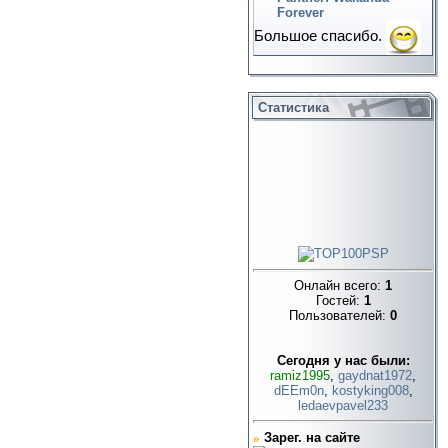
Forever
Большое спасибо.
Статистика
Онлайн всего:
1
Гостей:
1
Пользователей:
0
Cегодня у нас были:
ramiz1995
,
gaydnat1972
,
dEEm0n
,
kostyking008
,
ledaevpavel233
»
Зарег. на сайте