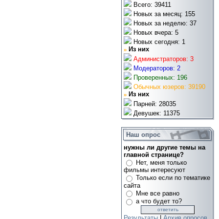
Всего: 39411
Новых за месяц: 155
Новых за неделю: 37
Новых вчера: 5
Новых сегодня: 1
»
Из них
Администраторов: 3
Модераторов: 2
Проверенных: 196
Обычных юзеров: 39190
»
Из них
Парней: 28035
Девушек: 11375
Наш опрос
нужны ли другие темы на
главной странице?
Нет, меня только
фильмы интересуют
Только если по тематике
сайта
Мне все равно
а что будет то?
Результаты
|
Архив опросов