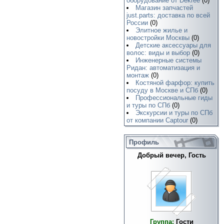
оборудование от Dekree
(0)
Магазин запчастей
just.parts: доставка по всей
России
(0)
Элитное жилье и
новостройки Москвы
(0)
Детские аксессуары для
волос: виды и выбор
(0)
Инженерные системы
Ридан: автоматизация и
монтаж
(0)
Костяной фарфор: купить
посуду в Москве и СПб
(0)
Профессиональные гиды
и туры по СПб
(0)
Экскурсии и туры по СПб
от компании Captour
(0)
Профиль
Добрый вечер, Гость
Группа:
Гости