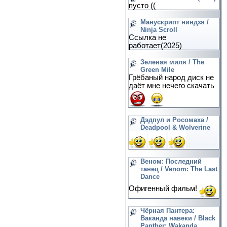
пусто ((
Манускрипт ниндзя /
Ninja Scroll
Ссылка не
работает(2025)
Зеленая миля / The
Green Mile
Грёбаный народ диск не
даёт мне нечего скачать
Дэдпул и Росомаха /
Deadpool & Wolverine
Веном: Последний
танец / Venom: The Last
Dance
Офигенный фильм!
Чёрная Пантера:
Ваканда навеки / Black
Panther: Wakanda