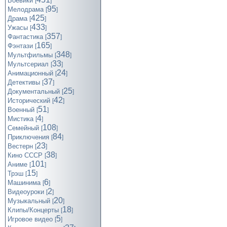
Боевики
[
]
95
Мелодрама
[
]
425
Драма
[
]
433
Ужасы
[
]
357
Фантастика
[
]
165
Фэнтази
[
]
348
Мультфильмы
[
]
33
Мультсериал
[
]
24
Анимационный
[
]
37
Детективы
[
]
25
Документальный
[
]
42
Исторический
[
]
51
Военный
[
]
4
Мистика
[
]
108
Семейный
[
]
84
Приключения
[
]
23
Вестерн
[
]
38
Кино СССР
[
]
101
Аниме
[
]
15
Трэш
[
]
6
Машинима
[
]
2
Видеоуроки
[
]
20
Музыкальный
[
]
18
Клипы/Концерты
[
]
5
Игровое видео
[
]