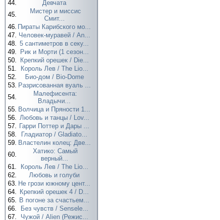
44.
Девчата
Мистер и миссис
45.
Смит...
46.
Пираты Карибского мо...
47.
Человек-муравей / An...
48.
5 сантиметров в секу...
49.
Рик и Морти (1 сезон...
50.
Крепкий орешек / Die...
51.
Король Лев / The Lio...
52.
Био-дом / Bio-Dome
53.
Разрисованная вуаль ...
Малефисента:
54.
Владычи...
55.
Волчица и Пряности 1...
56.
Любовь и танцы / Lov...
57.
Гарри Поттер и Дары ...
58.
Гладиатор / Gladiato...
59.
Властелин колец: Две...
Хатико: Самый
60.
верный...
61.
Король Лев / The Lio...
62.
Любовь и голуби
63.
Не грози южному цент...
64.
Крепкий орешек 4 / D...
65.
В погоне за счастьем...
66.
Без чувств / Sensele...
67.
Чужой / Alien (Режис...