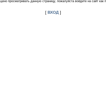
щено просматривать данную страницу, пожалуйста войдите на сайт как 
[
ВХОД
]