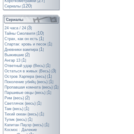
27
Короткометражки
[
]
120
Cериалы
[
]
Сериалы
3
24 часа / 24
[
]
10
Тайны Смолвиля
[
]
1
Страх, как он есть
[
]
1
Спартак: кровь и песок
[
]
1
Дневники вампира
[
]
2
Выжившие
[
]
1
Ангар 13
[
]
1
Ответный удар (Весь)
[
]
3
Остаться в живых (Весь)
[
]
1
Остров Харпера (весь)
[
]
1
Поколение убийц (весь)
[
]
1
Пропавшая комната (весь)
[
]
1
Паршивые овцы (весь)
[
]
2
Рим (весь)
[
]
1
Светлячок (весь)
[
]
1
Там (весь)
[
]
1
Тихий океан (весь)
[
]
1
Тупик (весь)
[
]
1
Капитан Пауэр (весь)
[
]
Космос : Далекие