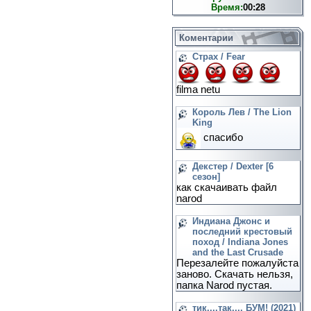
Время:
00:28
Коментарии
Страх / Fear
filma netu
Король Лев / The Lion
King
спасибо
Декстер / Dexter [6
сезон]
как скачаивать файл
narod
Индиана Джонс и
последний крестовый
поход / Indiana Jones
and the Last Crusade
Перезалейте пожалуйста
заново. Скачать нельзя,
папка Narod пустая.
тик....так.... БУМ! (2021)