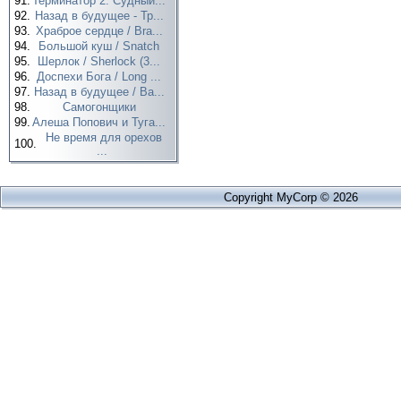
91.
Терминатор 2: Судный...
92.
Назад в будущее - Тр...
93.
Храброе сердце / Bra...
94.
Большой куш / Snatch
95.
Шерлок / Sherlock (3...
96.
Доспехи Бога / Long ...
97.
Назад в будущее / Ba...
98.
Самогонщики
99.
Алеша Попович и Туга...
Не время для орехов
100.
...
Copyright MyCorp © 2026