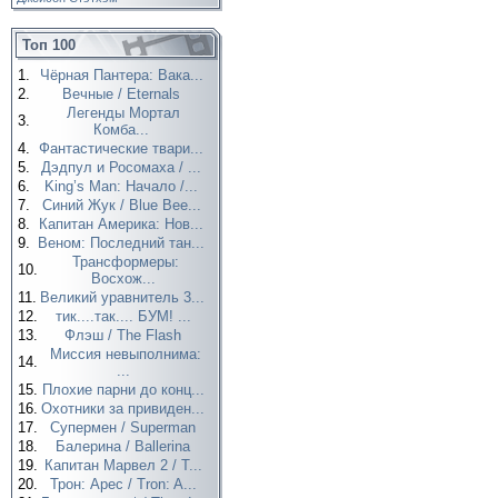
Топ 100
1.
Чёрная Пантера: Вака...
2.
Вечные / Eternals
Легенды Мортал
3.
Комба...
4.
Фантастические твари...
5.
Дэдпул и Росомаха / ...
6.
King’s Man: Начало /...
7.
Синий Жук / Blue Bee...
8.
Капитан Америка: Нов...
9.
Веном: Последний тан...
Трансформеры:
10.
Восхож...
11.
Великий уравнитель 3...
12.
тик....так.... БУМ! ...
13.
Флэш / The Flash
Миссия невыполнима:
14.
...
15.
Плохие парни до конц...
16.
Охотники за привиден...
17.
Супермен / Superman
18.
Балерина / Ballerina
19.
Капитан Марвел 2 / T...
20.
Трон: Арес / Tron: A...