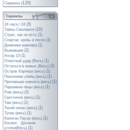
120
Cериалы
[
]
Сериалы
3
24 часа / 24
[
]
10
Тайны Смолвиля
[
]
1
Страх, как он есть
[
]
1
Спартак: кровь и песок
[
]
1
Дневники вампира
[
]
2
Выжившие
[
]
1
Ангар 13
[
]
1
Ответный удар (Весь)
[
]
3
Остаться в живых (Весь)
[
]
1
Остров Харпера (весь)
[
]
1
Поколение убийц (весь)
[
]
1
Пропавшая комната (весь)
[
]
1
Паршивые овцы (весь)
[
]
2
Рим (весь)
[
]
1
Светлячок (весь)
[
]
1
Там (весь)
[
]
1
Тихий океан (весь)
[
]
1
Тупик (весь)
[
]
1
Капитан Пауэр (весь)
[
]
Космос : Далекие
1
уголки(Весь)
[
]