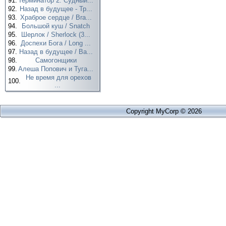
91.
Терминатор 2: Судный...
92.
Назад в будущее - Тр...
93.
Храброе сердце / Bra...
94.
Большой куш / Snatch
95.
Шерлок / Sherlock (3...
96.
Доспехи Бога / Long ...
97.
Назад в будущее / Ba...
98.
Самогонщики
99.
Алеша Попович и Туга...
Не время для орехов
100.
...
Copyright MyCorp © 2026