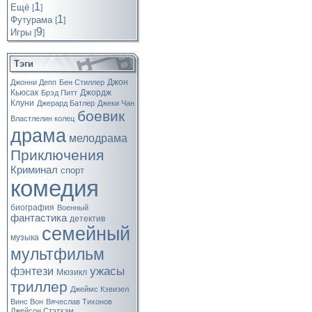
1
Ещё
[
]
1
Футурама
[
]
9
Игры
[
]
Тэги
Джон
Джонни Депп
Бен Стиллер
Кьюсак
Джордж
Брэд Питт
Клуни
Джерард Батлер
Джеки Чан
боевик
Властлелин колец
драма
мелодрама
Приключения
Криминал
спорт
комедия
биография
Военный
фантастика
детектив
семейный
музыка
мультфильм
ужасы
фэнтези
Мюзикл
триллер
Джеймс Кэвизел
Винс Вон
Вячеслав Тихонов
Джейсон Стэтхэм