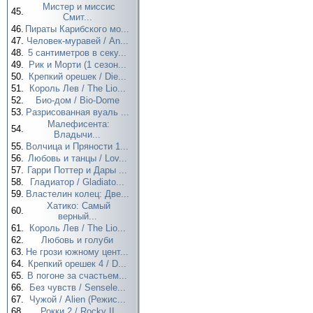
Мистер и миссис
45.
Смит...
46.
Пираты Карибского мо...
47.
Человек-муравей / An...
48.
5 сантиметров в секу...
49.
Рик и Морти (1 сезон...
50.
Крепкий орешек / Die...
51.
Король Лев / The Lio...
52.
Био-дом / Bio-Dome
53.
Разрисованная вуаль ...
Малефисента:
54.
Владычи...
55.
Волчица и Пряности 1...
56.
Любовь и танцы / Lov...
57.
Гарри Поттер и Дары ...
58.
Гладиатор / Gladiato...
59.
Властелин колец: Две...
Хатико: Самый
60.
верный...
61.
Король Лев / The Lio...
62.
Любовь и голуби
63.
Не грози южному цент...
64.
Крепкий орешек 4 / D...
65.
В погоне за счастьем...
66.
Без чувств / Sensele...
67.
Чужой / Alien (Режис...
68.
Рокки 2 / Rocky II