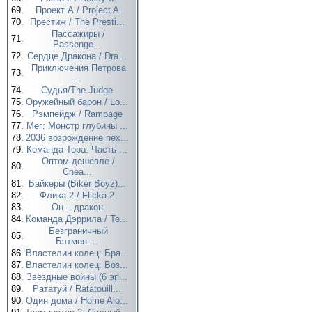
69.
Проект А / Project A
70.
Престиж / The Presti...
Пассажиры /
71.
Passenge...
72.
Сердце Дракона / Dra...
Приключения Петрова
73.
...
74.
Судья/The Judge
75.
Оружейный барон / Lo...
76.
Рэмпейдж / Rampage
77.
Мег: Монстр глубины ...
78.
2036 возрождение nex...
79.
Команда Тора. Часть ...
Оптом дешевле /
80.
Chea...
81.
Байкеры (Biker Boyz)...
82.
Флика 2 / Flicka 2
83.
Он – дракон
84.
Команда Дэррила / Te...
Безграничный
85.
Бэтмен:...
86.
Властелин колец: Бра...
87.
Властелин колец: Воз...
88.
Звездные войны (6 эп...
89.
Рататуй / Ratatouill...
90.
Один дома / Home Alo...