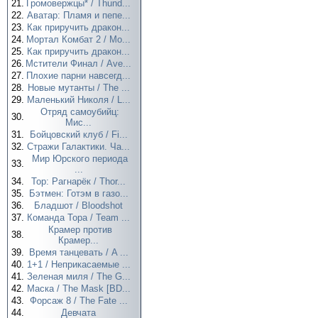
21.
Громовержцы* / Thund...
22.
Аватар: Пламя и пепе...
23.
Как приручить дракон...
24.
Мортал Комбат 2 / Mo...
25.
Как приручить дракон...
26.
Мстители Финал / Ave...
27.
Плохие парни навсегд...
28.
Новые мутанты / The ...
29.
Маленький Николя / L...
Отряд самоубийц:
30.
Мис...
31.
Бойцовский клуб / Fi...
32.
Стражи Галактики. Ча...
Мир Юрского периода
33.
...
34.
Тор: Рагнарёк / Thor...
35.
Бэтмен: Готэм в газо...
36.
Бладшот / Bloodshot
37.
Команда Тора / Team ...
Крамер против
38.
Крамер...
39.
Время танцевать / A ...
40.
1+1 / Неприкасаемые ...
41.
Зеленая миля / The G...
42.
Маска / The Mask [BD...
43.
Форсаж 8 / The Fate ...
44.
Девчата