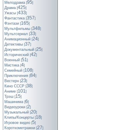
95
Мелодрама
[
]
425
Драма
[
]
433
Ужасы
[
]
357
Фантастика
[
]
165
Фэнтази
[
]
348
Мультфильмы
[
]
33
Мультсериал
[
]
24
Анимационный
[
]
37
Детективы
[
]
25
Документальный
[
]
42
Исторический
[
]
51
Военный
[
]
4
Мистика
[
]
108
Семейный
[
]
84
Приключения
[
]
23
Вестерн
[
]
38
Кино СССР
[
]
101
Аниме
[
]
15
Трэш
[
]
6
Машинима
[
]
2
Видеоуроки
[
]
20
Музыкальный
[
]
18
Клипы/Концерты
[
]
5
Игровое видео
[
]
27
Короткометражки
[
]