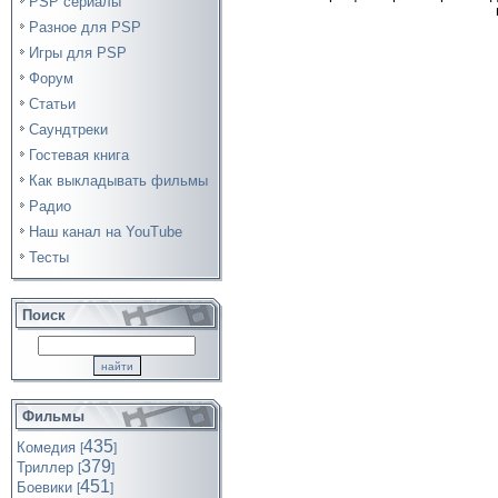
PSP сериалы
Разное для PSP
Игры для PSP
Форум
Статьи
Саундтреки
Гостевая книга
Как выкладывать фильмы
Радио
Наш канал на YouTube
Тесты
Поиск
Фильмы
435
Комедия
[
]
379
Триллер
[
]
451
Боевики
[
]