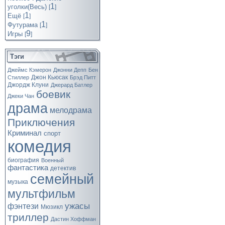
1
уголки(Весь)
[
]
1
Ещё
[
]
1
Футурама
[
]
9
Игры
[
]
Тэги
Джеймс Кэмерон
Джонни Депп
Бен
Джон Кьюсак
Стиллер
Брэд Питт
Джордж Клуни
Джерард Батлер
боевик
Джеки Чан
драма
мелодрама
Приключения
Криминал
спорт
комедия
биография
Военный
фантастика
детектив
семейный
музыка
мультфильм
ужасы
фэнтези
Мюзикл
триллер
Дастин Хоффман