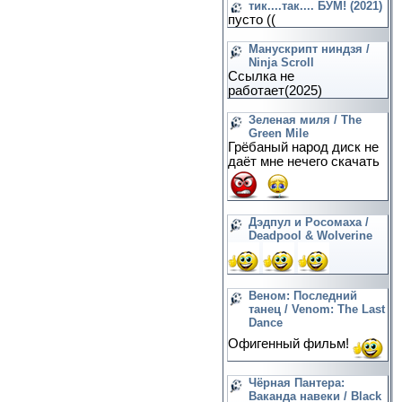
тик....так.... БУМ! (2021)
пусто ((
Манускрипт ниндзя /
Ninja Scroll
Ссылка не
работает(2025)
Зеленая миля / The
Green Mile
Грёбаный народ диск не
даёт мне нечего скачать
Дэдпул и Росомаха /
Deadpool & Wolverine
Веном: Последний
танец / Venom: The Last
Dance
Офигенный фильм!
Чёрная Пантера:
Ваканда навеки / Black