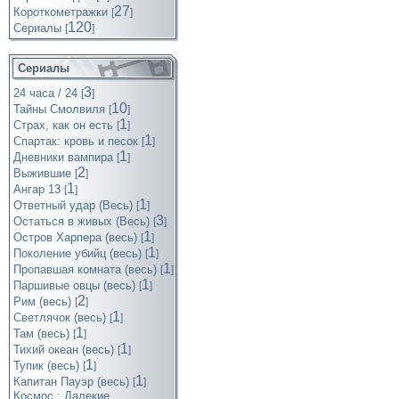
27
Короткометражки
[
]
120
Cериалы
[
]
Сериалы
3
24 часа / 24
[
]
10
Тайны Смолвиля
[
]
1
Страх, как он есть
[
]
1
Спартак: кровь и песок
[
]
1
Дневники вампира
[
]
2
Выжившие
[
]
1
Ангар 13
[
]
1
Ответный удар (Весь)
[
]
3
Остаться в живых (Весь)
[
]
1
Остров Харпера (весь)
[
]
1
Поколение убийц (весь)
[
]
1
Пропавшая комната (весь)
[
]
1
Паршивые овцы (весь)
[
]
2
Рим (весь)
[
]
1
Светлячок (весь)
[
]
1
Там (весь)
[
]
1
Тихий океан (весь)
[
]
1
Тупик (весь)
[
]
1
Капитан Пауэр (весь)
[
]
Космос : Далекие