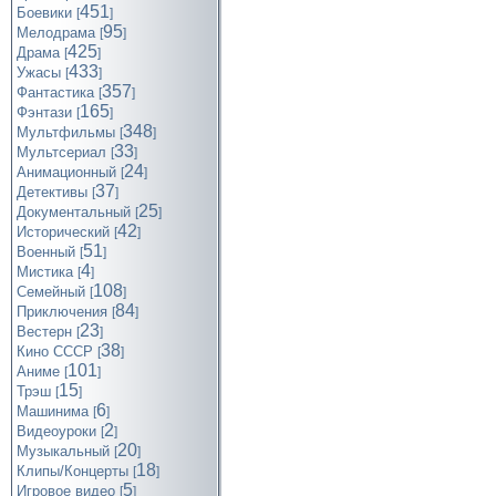
451
Боевики
[
]
95
Мелодрама
[
]
425
Драма
[
]
433
Ужасы
[
]
357
Фантастика
[
]
165
Фэнтази
[
]
348
Мультфильмы
[
]
33
Мультсериал
[
]
24
Анимационный
[
]
37
Детективы
[
]
25
Документальный
[
]
42
Исторический
[
]
51
Военный
[
]
4
Мистика
[
]
108
Семейный
[
]
84
Приключения
[
]
23
Вестерн
[
]
38
Кино СССР
[
]
101
Аниме
[
]
15
Трэш
[
]
6
Машинима
[
]
2
Видеоуроки
[
]
20
Музыкальный
[
]
18
Клипы/Концерты
[
]
5
Игровое видео
[
]