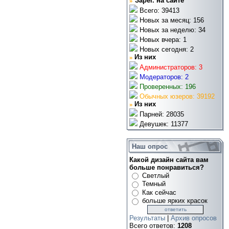
»
Зарег. на сайте
Всего: 39413
Новых за месяц: 156
Новых за неделю: 34
Новых вчера: 1
Новых сегодня: 2
»
Из них
Администраторов: 3
Модераторов: 2
Проверенных: 196
Обычных юзеров: 39192
»
Из них
Парней: 28035
Девушек: 11377
Наш опрос
Какой дизайн сайта вам
больше понравиться?
Светлый
Темный
Как сейчас
больше ярких красок
Результаты
|
Архив опросов
Всего ответов:
1208