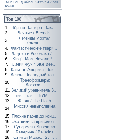
Винс Вон
Джейсон Стэтхэм
Алан
Аркин
Топ 100
1.
Чёрная Пантера: Вака...
2.
Вечные / Eternals
Легенды Мортал
3.
Комба...
4.
Фантастические твари...
5.
Дэдпул и Росомаха / ...
6.
King’s Man: Начало /...
7.
Синий Жук / Blue Bee...
8.
Капитан Америка: Нов...
9.
Веном: Последний тан...
Трансформеры:
10.
Восхож...
11.
Великий уравнитель 3...
12.
тик....так.... БУМ! ...
13.
Флэш / The Flash
Миссия невыполнима:
14.
...
15.
Плохие парни до конц...
16.
Охотники за привиден...
17.
Супермен / Superman
18.
Балерина / Ballerina
19.
Капитан Марвел 2 / T...