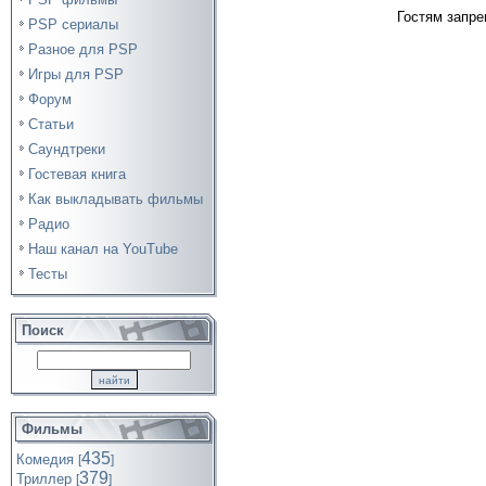
Гостям запре
PSP сериалы
Разное для PSP
Игры для PSP
Форум
Статьи
Саундтреки
Гостевая книга
Как выкладывать фильмы
Радио
Наш канал на YouTube
Тесты
Поиск
Фильмы
435
Комедия
[
]
379
Триллер
[
]