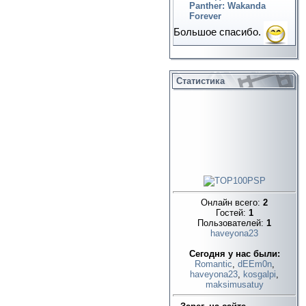
Panther: Wakanda
Forever
Большое спасибо.
Статистика
Онлайн всего:
2
Гостей:
1
Пользователей:
1
haveyona23
Cегодня у нас были:
Romantic
,
dEEm0n
,
haveyona23
,
kosgalpi
,
maksimusatuy