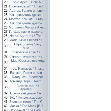
20.
Трон: Арес / Tron: A...
21.
Громовержцы* / Thund...
22.
Аватар: Пламя и пепе...
23.
Как приручить дракон...
24.
Мортал Комбат 2 / Mo...
25.
Как приручить дракон...
26.
Мстители Финал / Ave...
27.
Плохие парни навсегд...
28.
Новые мутанты / The ...
29.
Маленький Николя / L...
Отряд самоубийц:
30.
Мис...
31.
Бойцовский клуб / Fi...
32.
Стражи Галактики. Ча...
Мир Юрского периода
33.
...
34.
Тор: Рагнарёк / Thor...
35.
Бэтмен: Готэм в газо...
36.
Бладшот / Bloodshot
37.
Команда Тора / Team ...
Крамер против
38.
Крамер...
39.
Время танцевать / A ...
40.
1+1 / Неприкасаемые ...
41.
Зеленая миля / The G...
42.
Маска / The Mask [BD...
43.
Форсаж 8 / The Fate ...