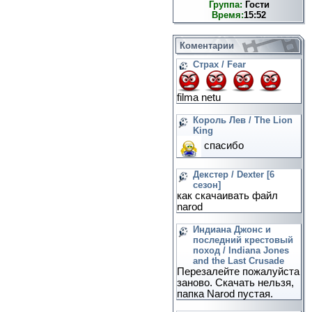
Группа:
Гости
Время:
15:52
Коментарии
Страх / Fear
filma netu
Король Лев / The Lion
King
спасибо
Декстер / Dexter [6
сезон]
как скачаивать файл
narod
Индиана Джонс и
последний крестовый
поход / Indiana Jones
and the Last Crusade
Перезалейте пожалуйста
заново. Скачать нельзя,
папка Narod пустая.