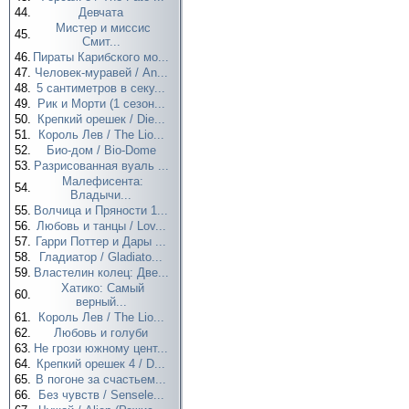
44.
Девчата
Мистер и миссис
45.
Смит...
46.
Пираты Карибского мо...
47.
Человек-муравей / An...
48.
5 сантиметров в секу...
49.
Рик и Морти (1 сезон...
50.
Крепкий орешек / Die...
51.
Король Лев / The Lio...
52.
Био-дом / Bio-Dome
53.
Разрисованная вуаль ...
Малефисента:
54.
Владычи...
55.
Волчица и Пряности 1...
56.
Любовь и танцы / Lov...
57.
Гарри Поттер и Дары ...
58.
Гладиатор / Gladiato...
59.
Властелин колец: Две...
Хатико: Самый
60.
верный...
61.
Король Лев / The Lio...
62.
Любовь и голуби
63.
Не грози южному цент...
64.
Крепкий орешек 4 / D...
65.
В погоне за счастьем...
66.
Без чувств / Sensele...