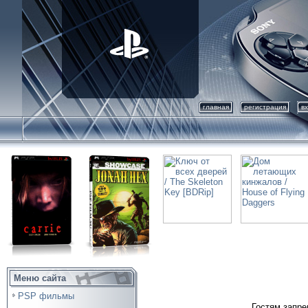
главная
регистрация
в
Меню сайта
PSP фильмы
Гостям запре