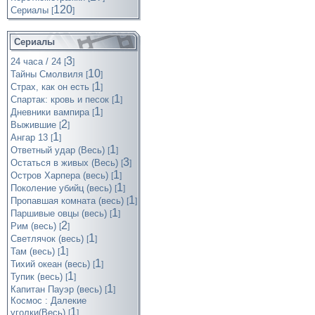
120
Cериалы
[
]
Сериалы
3
24 часа / 24
[
]
10
Тайны Смолвиля
[
]
1
Страх, как он есть
[
]
1
Спартак: кровь и песок
[
]
1
Дневники вампира
[
]
2
Выжившие
[
]
1
Ангар 13
[
]
1
Ответный удар (Весь)
[
]
3
Остаться в живых (Весь)
[
]
1
Остров Харпера (весь)
[
]
1
Поколение убийц (весь)
[
]
1
Пропавшая комната (весь)
[
]
1
Паршивые овцы (весь)
[
]
2
Рим (весь)
[
]
1
Светлячок (весь)
[
]
1
Там (весь)
[
]
1
Тихий океан (весь)
[
]
1
Тупик (весь)
[
]
1
Капитан Пауэр (весь)
[
]
Космос : Далекие
1
уголки(Весь)
[
]