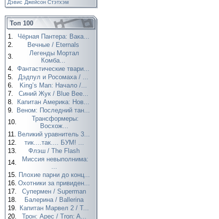
Дэвис
Джейсон Стэтхэм
Топ 100
1.
Чёрная Пантера: Вака...
2.
Вечные / Eternals
Легенды Мортал
3.
Комба...
4.
Фантастические твари...
5.
Дэдпул и Росомаха / ...
6.
King’s Man: Начало /...
7.
Синий Жук / Blue Bee...
8.
Капитан Америка: Нов...
9.
Веном: Последний тан...
Трансформеры:
10.
Восхож...
11.
Великий уравнитель 3...
12.
тик....так.... БУМ! ...
13.
Флэш / The Flash
Миссия невыполнима:
14.
...
15.
Плохие парни до конц...
16.
Охотники за привиден...
17.
Супермен / Superman
18.
Балерина / Ballerina
19.
Капитан Марвел 2 / T...
20.
Трон: Арес / Tron: A...