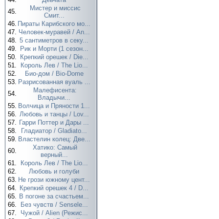
Мистер и миссис
45.
Смит...
46.
Пираты Карибского мо...
47.
Человек-муравей / An...
48.
5 сантиметров в секу...
49.
Рик и Морти (1 сезон...
50.
Крепкий орешек / Die...
51.
Король Лев / The Lio...
52.
Био-дом / Bio-Dome
53.
Разрисованная вуаль ...
Малефисента:
54.
Владычи...
55.
Волчица и Пряности 1...
56.
Любовь и танцы / Lov...
57.
Гарри Поттер и Дары ...
58.
Гладиатор / Gladiato...
59.
Властелин колец: Две...
Хатико: Самый
60.
верный...
61.
Король Лев / The Lio...
62.
Любовь и голуби
63.
Не грози южному цент...
64.
Крепкий орешек 4 / D...
65.
В погоне за счастьем...
66.
Без чувств / Sensele...
67.
Чужой / Alien (Режис...