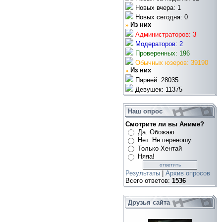
Новых вчера: 1
Новых сегодня: 0
»
Из них
Администраторов: 3
Модераторов: 2
Проверенных: 196
Обычных юзеров: 39190
»
Из них
Парней: 28035
Девушек: 11375
Наш опрос
Смотрите ли вы Аниме?
Да. Обожаю
Нет. Не переношу.
Только Хентай
Няяа!
Результаты
|
Архив опросов
Всего ответов:
1536
Друзья сайта