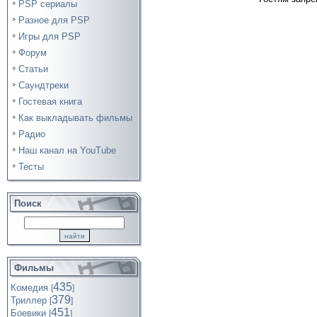
PSP сериалы
Разное для PSP
Игры для PSP
Форум
Статьи
Саундтреки
Гостевая книга
Как выкладывать фильмы
Радио
Наш канал на YouTube
Тесты
Поиск
Фильмы
435
Комедия
[
]
379
Триллер
[
]
451
Боевики
[
]