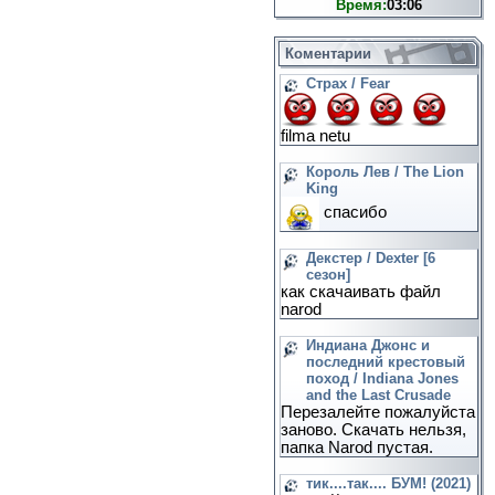
Время:
03:06
Коментарии
Страх / Fear
filma netu
Король Лев / The Lion
King
спасибо
Декстер / Dexter [6
сезон]
как скачаивать файл
narod
Индиана Джонс и
последний крестовый
поход / Indiana Jones
and the Last Crusade
Перезалейте пожалуйста
заново. Скачать нельзя,
папка Narod пустая.
тик....так.... БУМ! (2021)