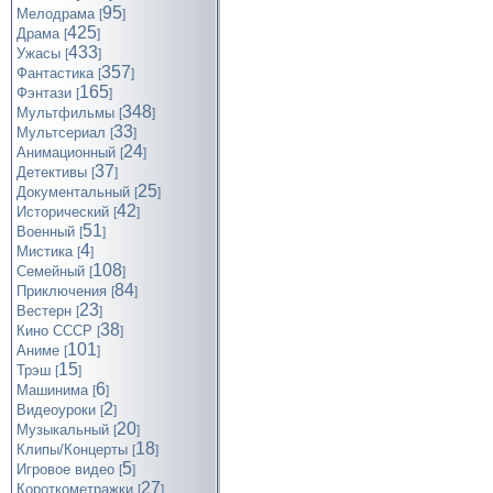
95
Мелодрама
[
]
425
Драма
[
]
433
Ужасы
[
]
357
Фантастика
[
]
165
Фэнтази
[
]
348
Мультфильмы
[
]
33
Мультсериал
[
]
24
Анимационный
[
]
37
Детективы
[
]
25
Документальный
[
]
42
Исторический
[
]
51
Военный
[
]
4
Мистика
[
]
108
Семейный
[
]
84
Приключения
[
]
23
Вестерн
[
]
38
Кино СССР
[
]
101
Аниме
[
]
15
Трэш
[
]
6
Машинима
[
]
2
Видеоуроки
[
]
20
Музыкальный
[
]
18
Клипы/Концерты
[
]
5
Игровое видео
[
]
27
Короткометражки
[
]