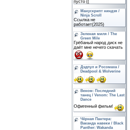
пусто ((
Манускрипт ниндзя /
Ninja Scroll
Ссылка не
работает(2025)
Зеленая миля / The
Green Mile
Грёбаный народ диск не
даёт мне нечего скачать
Дэдпул и Росомаха /
Deadpool & Wolverine
Веном: Последний
танец / Venom: The Last
Dance
Офигенный фильм!
Чёрная Пантера:
Ваканда навеки / Black
Panther: Wakanda