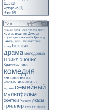
1
Ещё
[
]
1
Футурама
[
]
9
Игры
[
]
Тэги
Джон
Джонни Депп
Бен Стиллер
Кьюсак
Джордж
Брэд Питт
Клуни
джессика альба
Джерард
Батлер
Джеки Чан
властелин
боевик
колец
драма
мелодрама
Приключения
Криминал
спорт
комедия
биография
Военный
фантастика
детектив
семейный
музыка
мультфильм
ужасы
фэнтези
Мюзикл
триллер
Винс Вон
Виола