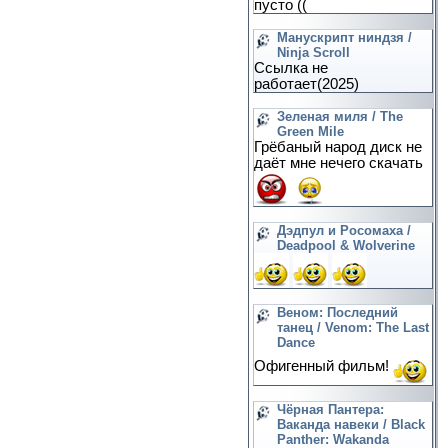
пусто ((
Манускрипт ниндзя /
Ninja Scroll
Ссылка не
работает(2025)
Зеленая миля / The
Green Mile
Грёбаный народ диск не
даёт мне нечего скачать
Дэдпул и Росомаха /
Deadpool & Wolverine
Веном: Последний
танец / Venom: The Last
Dance
Офигенный фильм!
Чёрная Пантера:
Ваканда навеки / Black
Panther: Wakanda