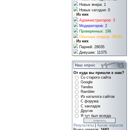
Новых вчера: 1
Новых сегодня: 0
»
Из них
Администраторов: 3
Модераторов: 2
Проверенных: 196
Обычных юзеров: 39190
»
Из них
Парней: 28035
Девушек: 11375
Наш опрос
От куда вы пришли к нам?
Со старого сайта
Google
Yandex
Rambler
Из каталога сайтов
С форума
С закладок
Другое
Я тут был всегда
Результаты
|
Архив опросов
Всего ответов:
1683