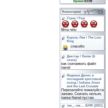
Время:
03:09
Коментарии
Страх / Fear
filma netu
Король Лев / The Lion
King
спасибо
Декстер / Dexter [6
сезон]
как скачаивать файл
narod
Индиана Джонс и
последний крестовый
поход / Indiana Jones
and the Last Crusade
Перезалейте пожалуйста
заново. Скачать нельзя,
папка Narod пустая.
тик....так.... БУМ! (2021)