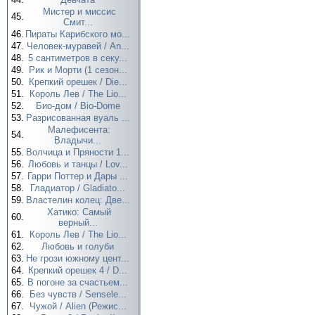
Мистер и миссис
45.
Смит...
46.
Пираты Карибского мо...
47.
Человек-муравей / An...
48.
5 сантиметров в секу...
49.
Рик и Морти (1 сезон...
50.
Крепкий орешек / Die...
51.
Король Лев / The Lio...
52.
Био-дом / Bio-Dome
53.
Разрисованная вуаль ...
Малефисента:
54.
Владычи...
55.
Волчица и Пряности 1...
56.
Любовь и танцы / Lov...
57.
Гарри Поттер и Дары ...
58.
Гладиатор / Gladiato...
59.
Властелин колец: Две...
Хатико: Самый
60.
верный...
61.
Король Лев / The Lio...
62.
Любовь и голуби
63.
Не грози южному цент...
64.
Крепкий орешек 4 / D...
65.
В погоне за счастьем...
66.
Без чувств / Sensele...
67.
Чужой / Alien (Режис...