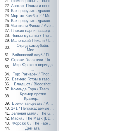
21.
Громовержцы* / Thund...
22.
Аватар: Пламя и пепе...
23.
Как приручить дракон...
24.
Мортал Комбат 2 / Mo...
25.
Как приручить дракон...
26.
Мстители Финал / Ave...
27.
Плохие парни навсегд...
28.
Новые мутанты / The ...
29.
Маленький Николя / L...
Отряд самоубийц:
30.
Мис...
31.
Бойцовский клуб / Fi...
32.
Стражи Галактики. Ча...
Мир Юрского периода
33.
...
34.
Тор: Рагнарёк / Thor...
35.
Бэтмен: Готэм в газо...
36.
Бладшот / Bloodshot
37.
Команда Тора / Team ...
Крамер против
38.
Крамер...
39.
Время танцевать / A ...
40.
1+1 / Неприкасаемые ...
41.
Зеленая миля / The G...
42.
Маска / The Mask [BD...
43.
Форсаж 8 / The Fate ...
44.
Девчата