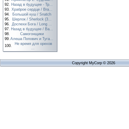
92.
Назад в будущее - Тр...
93.
Храброе сердце / Bra...
94.
Большой куш / Snatch
95.
Шерлок / Sherlock (3...
96.
Доспехи Бога / Long ...
97.
Назад в будущее / Ba...
98.
Самогонщики
99.
Алеша Попович и Туга...
Не время для орехов
100.
...
Copyright MyCorp © 2026