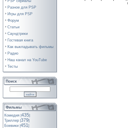
PSP сериалы
Разное для PSP
Игры для PSP
Форум
Статьи
Саундтреки
Гостевая книга
Как выкладывать фильмы
Радио
Наш канал на YouTube
Тесты
Поиск
Фильмы
435
Комедия
[
]
379
Триллер
[
]
451
Боевики
[
]