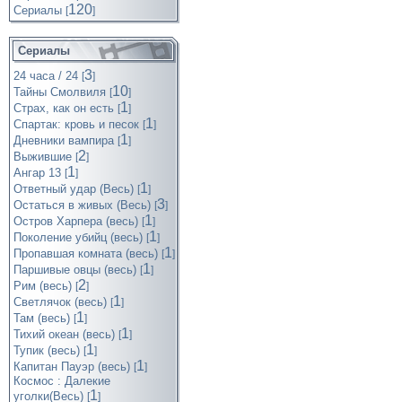
120
Cериалы
[
]
Сериалы
3
24 часа / 24
[
]
10
Тайны Смолвиля
[
]
1
Страх, как он есть
[
]
1
Спартак: кровь и песок
[
]
1
Дневники вампира
[
]
2
Выжившие
[
]
1
Ангар 13
[
]
1
Ответный удар (Весь)
[
]
3
Остаться в живых (Весь)
[
]
1
Остров Харпера (весь)
[
]
1
Поколение убийц (весь)
[
]
1
Пропавшая комната (весь)
[
]
1
Паршивые овцы (весь)
[
]
2
Рим (весь)
[
]
1
Светлячок (весь)
[
]
1
Там (весь)
[
]
1
Тихий океан (весь)
[
]
1
Тупик (весь)
[
]
1
Капитан Пауэр (весь)
[
]
Космос : Далекие
1
уголки(Весь)
[
]