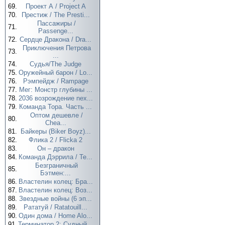
69.
Проект А / Project A
70.
Престиж / The Presti...
Пассажиры /
71.
Passenge...
72.
Сердце Дракона / Dra...
Приключения Петрова
73.
...
74.
Судья/The Judge
75.
Оружейный барон / Lo...
76.
Рэмпейдж / Rampage
77.
Мег: Монстр глубины ...
78.
2036 возрождение nex...
79.
Команда Тора. Часть ...
Оптом дешевле /
80.
Chea...
81.
Байкеры (Biker Boyz)...
82.
Флика 2 / Flicka 2
83.
Он – дракон
84.
Команда Дэррила / Te...
Безграничный
85.
Бэтмен:...
86.
Властелин колец: Бра...
87.
Властелин колец: Воз...
88.
Звездные войны (6 эп...
89.
Рататуй / Ratatouill...
90.
Один дома / Home Alo...
91.
Терминатор 2: Судный...