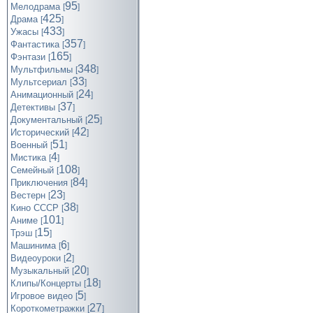
95
Мелодрама
[
]
425
Драма
[
]
433
Ужасы
[
]
357
Фантастика
[
]
165
Фэнтази
[
]
348
Мультфильмы
[
]
33
Мультсериал
[
]
24
Анимационный
[
]
37
Детективы
[
]
25
Документальный
[
]
42
Исторический
[
]
51
Военный
[
]
4
Мистика
[
]
108
Семейный
[
]
84
Приключения
[
]
23
Вестерн
[
]
38
Кино СССР
[
]
101
Аниме
[
]
15
Трэш
[
]
6
Машинима
[
]
2
Видеоуроки
[
]
20
Музыкальный
[
]
18
Клипы/Концерты
[
]
5
Игровое видео
[
]
27
Короткометражки
[
]