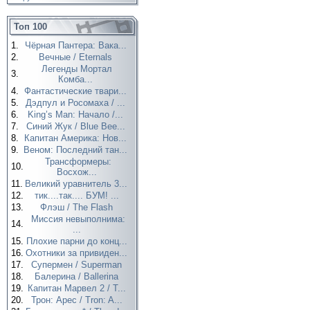
Топ 100
1.
Чёрная Пантера: Вака...
2.
Вечные / Eternals
Легенды Мортал
3.
Комба...
4.
Фантастические твари...
5.
Дэдпул и Росомаха / ...
6.
King’s Man: Начало /...
7.
Синий Жук / Blue Bee...
8.
Капитан Америка: Нов...
9.
Веном: Последний тан...
Трансформеры:
10.
Восхож...
11.
Великий уравнитель 3...
12.
тик....так.... БУМ! ...
13.
Флэш / The Flash
Миссия невыполнима:
14.
...
15.
Плохие парни до конц...
16.
Охотники за привиден...
17.
Супермен / Superman
18.
Балерина / Ballerina
19.
Капитан Марвел 2 / T...
20.
Трон: Арес / Tron: A...