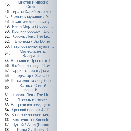
Мистер и миссис
45.
Смит...
46.
Пираты Карибского мо...
47.
Человек-муравей / An...
48.
5 сантиметров в секу...
49.
Рик и Морти (1 сезон...
50.
Крепкий орешек / Die...
51.
Король Лев / The Lio...
52.
Био-дом / Bio-Dome
53.
Разрисованная вуаль ...
Малефисента:
54.
Владычи...
55.
Волчица и Пряности 1...
56.
Любовь и танцы / Lov...
57.
Гарри Поттер и Дары ...
58.
Гладиатор / Gladiato...
59.
Властелин колец: Две...
Хатико: Самый
60.
верный...
61.
Король Лев / The Lio...
62.
Любовь и голуби
63.
Не грози южному цент...
64.
Крепкий орешек 4 / D...
65.
В погоне за счастьем...
66.
Без чувств / Sensele...
67.
Чужой / Alien (Режис...
68.
Рокки 2 / Rocky II