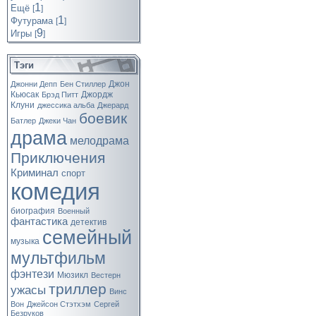
1
Ещё
[
]
1
Футурама
[
]
9
Игры
[
]
Тэги
Джон
Джонни Депп
Бен Стиллер
Кьюсак
Джордж
Брэд Питт
Клуни
джессика альба
Джерард
боевик
Батлер
Джеки Чан
драма
мелодрама
Приключения
Криминал
спорт
комедия
биография
Военный
фантастика
детектив
семейный
музыка
мультфильм
фэнтези
Мюзикл
Вестерн
триллер
ужасы
Винс
Вон
Джейсон Стэтхэм
Сергей
Безруков