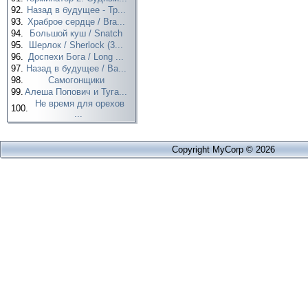
92.
Назад в будущее - Тр...
93.
Храброе сердце / Bra...
94.
Большой куш / Snatch
95.
Шерлок / Sherlock (3...
96.
Доспехи Бога / Long ...
97.
Назад в будущее / Ba...
98.
Самогонщики
99.
Алеша Попович и Туга...
Не время для орехов
100.
...
Copyright MyCorp © 2026