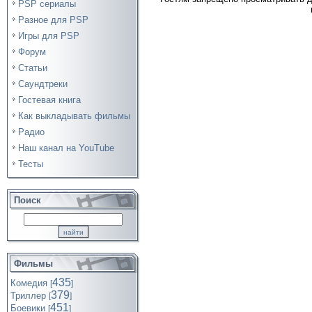
PSP сериалы
Разное для PSP
Игры для PSP
Форум
Статьи
Саундтреки
Гостевая книга
Как выкладывать фильмы
Радио
Наш канал на YouTube
Тесты
Поиск
Фильмы
435
Комедия
[
]
379
Триллер
[
]
451
Боевики
[
]