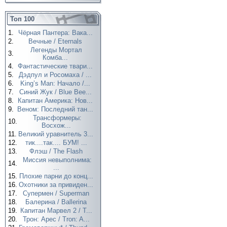
Топ 100
1.
Чёрная Пантера: Вака...
2.
Вечные / Eternals
Легенды Мортал
3.
Комба...
4.
Фантастические твари...
5.
Дэдпул и Росомаха / ...
6.
King’s Man: Начало /...
7.
Синий Жук / Blue Bee...
8.
Капитан Америка: Нов...
9.
Веном: Последний тан...
Трансформеры:
10.
Восхож...
11.
Великий уравнитель 3...
12.
тик....так.... БУМ! ...
13.
Флэш / The Flash
Миссия невыполнима:
14.
...
15.
Плохие парни до конц...
16.
Охотники за привиден...
17.
Супермен / Superman
18.
Балерина / Ballerina
19.
Капитан Марвел 2 / T...
20.
Трон: Арес / Tron: A...