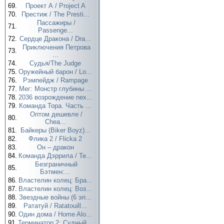
69.
Проект А / Project A
70.
Престиж / The Presti...
Пассажиры /
71.
Passenge...
72.
Сердце Дракона / Dra...
Приключения Петрова
73.
...
74.
Судья/The Judge
75.
Оружейный барон / Lo...
76.
Рэмпейдж / Rampage
77.
Мег: Монстр глубины ...
78.
2036 возрождение nex...
79.
Команда Тора. Часть ...
Оптом дешевле /
80.
Chea...
81.
Байкеры (Biker Boyz)...
82.
Флика 2 / Flicka 2
83.
Он – дракон
84.
Команда Дэррила / Te...
Безграничный
85.
Бэтмен:...
86.
Властелин колец: Бра...
87.
Властелин колец: Воз...
88.
Звездные войны (6 эп...
89.
Рататуй / Ratatouill...
90.
Один дома / Home Alo...
91.
Терминатор 2: Судный...