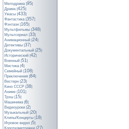
95
Мелодрама
[
]
425
Драма
[
]
433
Ужасы
[
]
357
Фантастика
[
]
165
Фэнтази
[
]
348
Мультфильмы
[
]
33
Мультсериал
[
]
24
Анимационный
[
]
37
Детективы
[
]
25
Документальный
[
]
42
Исторический
[
]
51
Военный
[
]
4
Мистика
[
]
108
Семейный
[
]
84
Приключения
[
]
23
Вестерн
[
]
38
Кино СССР
[
]
101
Аниме
[
]
15
Трэш
[
]
6
Машинима
[
]
2
Видеоуроки
[
]
20
Музыкальный
[
]
18
Клипы/Концерты
[
]
5
Игровое видео
[
]
27
Короткометражки
[
]