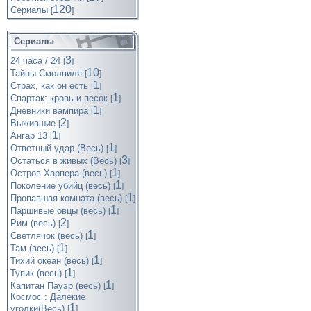
120
Cериалы
[
]
Сериалы
3
24 часа / 24
[
]
10
Тайны Смолвиля
[
]
1
Страх, как он есть
[
]
1
Спартак: кровь и песок
[
]
1
Дневники вампира
[
]
2
Выжившие
[
]
1
Ангар 13
[
]
1
Ответный удар (Весь)
[
]
3
Остаться в живых (Весь)
[
]
1
Остров Харпера (весь)
[
]
1
Поколение убийц (весь)
[
]
1
Пропавшая комната (весь)
[
]
1
Паршивые овцы (весь)
[
]
2
Рим (весь)
[
]
1
Светлячок (весь)
[
]
1
Там (весь)
[
]
1
Тихий океан (весь)
[
]
1
Тупик (весь)
[
]
1
Капитан Пауэр (весь)
[
]
Космос : Далекие
1
уголки(Весь)
[
]