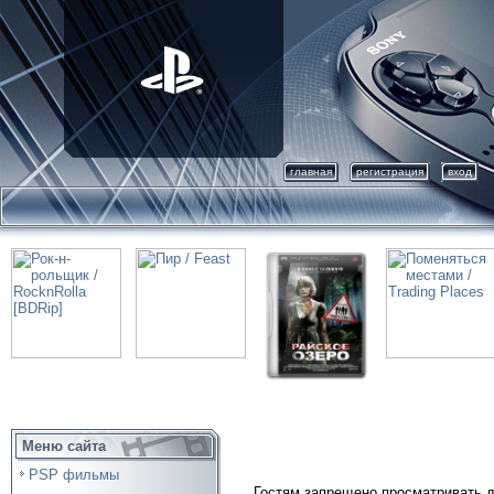
главная
регистрация
вход
Меню сайта
PSP фильмы
Гостям запрещено просматривать д