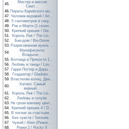
Мистер и миссис
45.
Смит...
46.
Пираты Карибского мо...
47.
Человек-муравей / An...
48.
5 сантиметров в секу...
49.
Рик и Морти (1 сезон...
50.
Крепкий орешек / Die...
51.
Король Лев / The Lio...
52.
Био-дом / Bio-Dome
53.
Разрисованная вуаль ...
Малефисента:
54.
Владычи...
55.
Волчица и Пряности 1...
56.
Любовь и танцы / Lov...
57.
Гарри Поттер и Дары ...
58.
Гладиатор / Gladiato...
59.
Властелин колец: Две...
Хатико: Самый
60.
верный...
61.
Король Лев / The Lio...
62.
Любовь и голуби
63.
Не грози южному цент...
64.
Крепкий орешек 4 / D...
65.
В погоне за счастьем...
66.
Без чувств / Sensele...
67.
Чужой / Alien (Режис...
68.
Рокки 2 / Rocky II