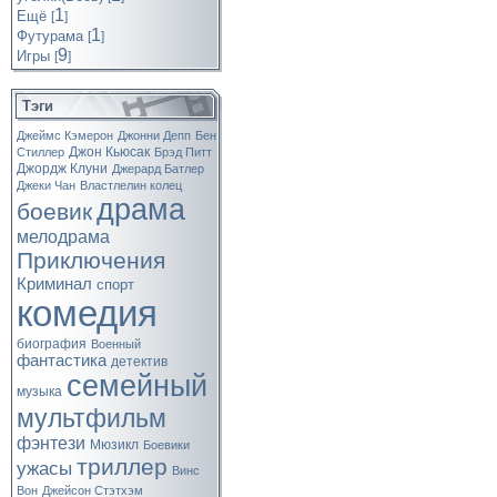
1
Ещё
[
]
1
Футурама
[
]
9
Игры
[
]
Тэги
Джеймс Кэмерон
Джонни Депп
Бен
Джон Кьюсак
Стиллер
Брэд Питт
Джордж Клуни
Джерард Батлер
Джеки Чан
Властлелин колец
драма
боевик
мелодрама
Приключения
Криминал
спорт
комедия
биография
Военный
фантастика
детектив
семейный
музыка
мультфильм
фэнтези
Мюзикл
Боевики
триллер
ужасы
Винс
Вон
Джейсон Стэтхэм