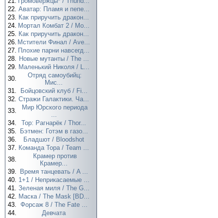
21.
Громовержцы* / Thund...
22.
Аватар: Пламя и пепе...
23.
Как приручить дракон...
24.
Мортал Комбат 2 / Mo...
25.
Как приручить дракон...
26.
Мстители Финал / Ave...
27.
Плохие парни навсегд...
28.
Новые мутанты / The ...
29.
Маленький Николя / L...
Отряд самоубийц:
30.
Мис...
31.
Бойцовский клуб / Fi...
32.
Стражи Галактики. Ча...
Мир Юрского периода
33.
...
34.
Тор: Рагнарёк / Thor...
35.
Бэтмен: Готэм в газо...
36.
Бладшот / Bloodshot
37.
Команда Тора / Team ...
Крамер против
38.
Крамер...
39.
Время танцевать / A ...
40.
1+1 / Неприкасаемые ...
41.
Зеленая миля / The G...
42.
Маска / The Mask [BD...
43.
Форсаж 8 / The Fate ...
44.
Девчата