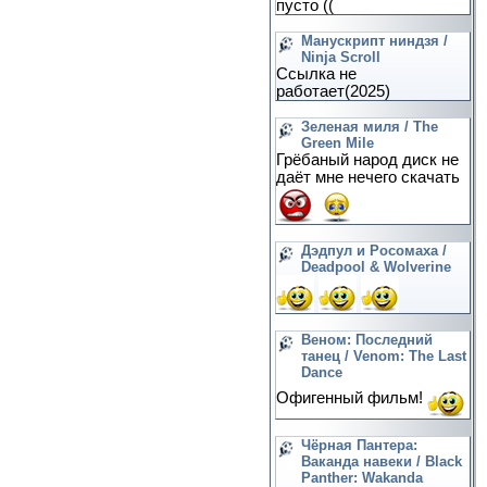
пусто ((
Манускрипт ниндзя /
Ninja Scroll
Ссылка не
работает(2025)
Зеленая миля / The
Green Mile
Грёбаный народ диск не
даёт мне нечего скачать
Дэдпул и Росомаха /
Deadpool & Wolverine
Веном: Последний
танец / Venom: The Last
Dance
Офигенный фильм!
Чёрная Пантера:
Ваканда навеки / Black
Panther: Wakanda