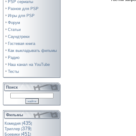
PSP сериалы
Разное для PSP
Игры для PSP
Форум
Статьи
Саундтреки
Гостевая книга
Как выкладывать фильмы
Радио
Наш канал на YouTube
Тесты
Поиск
Фильмы
435
Комедия
[
]
379
Триллер
[
]
451
Боевики
[
]