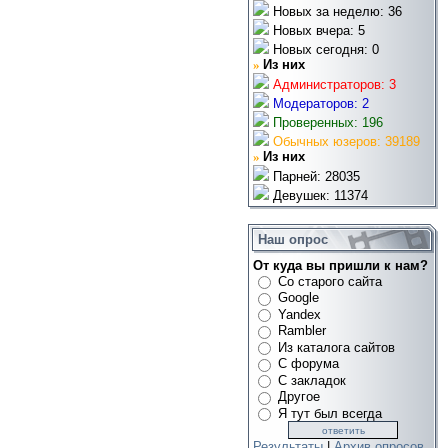
Новых за неделю: 36
Новых вчера: 5
Новых сегодня: 0
»
Из них
Администраторов: 3
Модераторов: 2
Проверенных: 196
Обычных юзеров: 39189
»
Из них
Парней: 28035
Девушек: 11374
Наш опрос
От куда вы пришли к нам?
Со старого сайта
Google
Yandex
Rambler
Из каталога сайтов
С форума
С закладок
Другое
Я тут был всегда
Результаты
|
Архив опросов