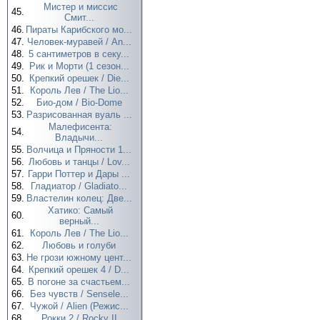
Мистер и миссис
45.
Смит...
46.
Пираты Карибского мо...
47.
Человек-муравей / An...
48.
5 сантиметров в секу...
49.
Рик и Морти (1 сезон...
50.
Крепкий орешек / Die...
51.
Король Лев / The Lio...
52.
Био-дом / Bio-Dome
53.
Разрисованная вуаль ...
Малефисента:
54.
Владычи...
55.
Волчица и Пряности 1...
56.
Любовь и танцы / Lov...
57.
Гарри Поттер и Дары ...
58.
Гладиатор / Gladiato...
59.
Властелин колец: Две...
Хатико: Самый
60.
верный...
61.
Король Лев / The Lio...
62.
Любовь и голуби
63.
Не грози южному цент...
64.
Крепкий орешек 4 / D...
65.
В погоне за счастьем...
66.
Без чувств / Sensele...
67.
Чужой / Alien (Режис...
68.
Рокки 2 / Rocky II