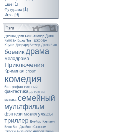
1
Ещё
[
]
1
Футурама
[
]
9
Игры
[
]
Тэги
Джон
Джонни Депп
Бен Стиллер
Кьюсак
Джордж
Брэд Питт
Клуни
Джерард Батлер
Джеки Чан
драма
боевик
мелодрама
Приключения
Криминал
спорт
комедия
биография
Военный
фантастика
детектив
семейный
музыка
мультфильм
ужасы
фэнтези
Мюзикл
триллер
Джеймс Кэвизел
Винс Вон
Джейсон Стэтхэм
Джесси Айзенберг
Андрей Панин