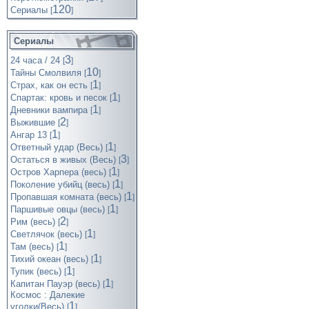
120
Cериалы
[
]
Сериалы
3
24 часа / 24
[
]
10
Тайны Смолвиля
[
]
1
Страх, как он есть
[
]
1
Спартак: кровь и песок
[
]
1
Дневники вампира
[
]
2
Выжившие
[
]
1
Ангар 13
[
]
1
Ответный удар (Весь)
[
]
3
Остаться в живых (Весь)
[
]
1
Остров Харпера (весь)
[
]
1
Поколение убийц (весь)
[
]
1
Пропавшая комната (весь)
[
]
1
Паршивые овцы (весь)
[
]
2
Рим (весь)
[
]
1
Светлячок (весь)
[
]
1
Там (весь)
[
]
1
Тихий океан (весь)
[
]
1
Тупик (весь)
[
]
1
Капитан Пауэр (весь)
[
]
Космос : Далекие
1
уголки(Весь)
[
]