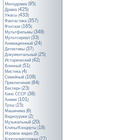
95
Мелодрама
[
]
425
Драма
[
]
433
Ужасы
[
]
357
Фантастика
[
]
165
Фэнтази
[
]
348
Мультфильмы
[
]
33
Мультсериал
[
]
24
Анимационный
[
]
37
Детективы
[
]
25
Документальный
[
]
42
Исторический
[
]
51
Военный
[
]
4
Мистика
[
]
108
Семейный
[
]
84
Приключения
[
]
23
Вестерн
[
]
38
Кино СССР
[
]
101
Аниме
[
]
15
Трэш
[
]
6
Машинима
[
]
2
Видеоуроки
[
]
20
Музыкальный
[
]
18
Клипы/Концерты
[
]
5
Игровое видео
[
]
27
Короткометражки
[
]