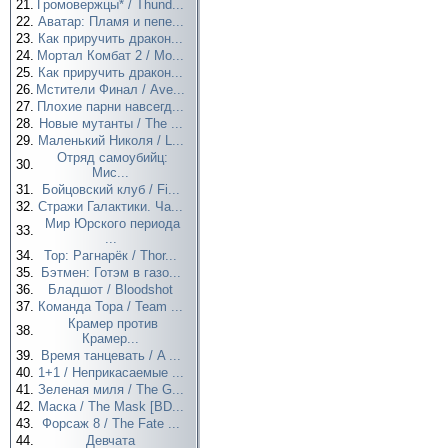
21.
Громовержцы* / Thund...
22.
Аватар: Пламя и пепе...
23.
Как приручить дракон...
24.
Мортал Комбат 2 / Mo...
25.
Как приручить дракон...
26.
Мстители Финал / Ave...
27.
Плохие парни навсегд...
28.
Новые мутанты / The ...
29.
Маленький Николя / L...
Отряд самоубийц:
30.
Мис...
31.
Бойцовский клуб / Fi...
32.
Стражи Галактики. Ча...
Мир Юрского периода
33.
...
34.
Тор: Рагнарёк / Thor...
35.
Бэтмен: Готэм в газо...
36.
Бладшот / Bloodshot
37.
Команда Тора / Team ...
Крамер против
38.
Крамер...
39.
Время танцевать / A ...
40.
1+1 / Неприкасаемые ...
41.
Зеленая миля / The G...
42.
Маска / The Mask [BD...
43.
Форсаж 8 / The Fate ...
44.
Девчата