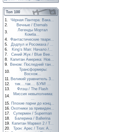
Топ 100
1.
Чёрная Пантера: Вака...
2.
Вечные / Eternals
Легенды Мортал
3.
Комба...
4.
Фантастические твари...
5.
Дэдпул и Росомаха / ...
6.
King’s Man: Начало /...
7.
Синий Жук / Blue Bee...
8.
Капитан Америка: Нов...
9.
Веном: Последний тан...
Трансформеры:
10.
Восхож...
11.
Великий уравнитель 3...
12.
тик....так.... БУМ! ...
13.
Флэш / The Flash
Миссия невыполнима:
14.
...
15.
Плохие парни до конц...
16.
Охотники за привиден...
17.
Супермен / Superman
18.
Балерина / Ballerina
19.
Капитан Марвел 2 / T...
20.
Трон: Арес / Tron: A...