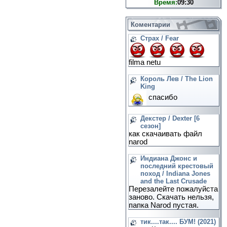
Время:
09:30
Коментарии
Страх / Fear
filma netu
Король Лев / The Lion
King
спасибо
Декстер / Dexter [6
сезон]
как скачаивать файл
narod
Индиана Джонс и
последний крестовый
поход / Indiana Jones
and the Last Crusade
Перезалейте пожалуйста
заново. Скачать нельзя,
папка Narod пустая.
тик....так.... БУМ! (2021)