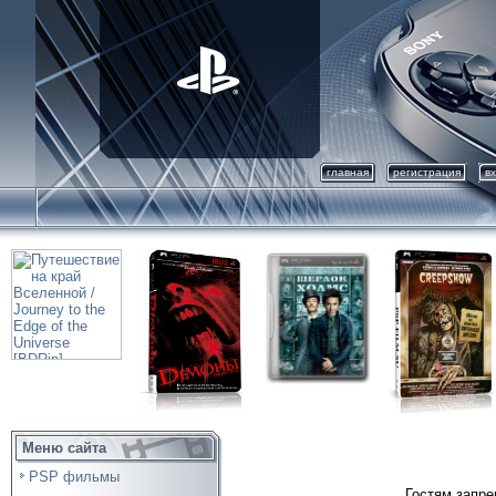
главная
регистрация
в
Меню сайта
PSP фильмы
Гостям запре