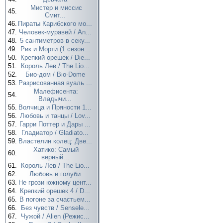
Мистер и миссис
45.
Смит...
46.
Пираты Карибского мо...
47.
Человек-муравей / An...
48.
5 сантиметров в секу...
49.
Рик и Морти (1 сезон...
50.
Крепкий орешек / Die...
51.
Король Лев / The Lio...
52.
Био-дом / Bio-Dome
53.
Разрисованная вуаль ...
Малефисента:
54.
Владычи...
55.
Волчица и Пряности 1...
56.
Любовь и танцы / Lov...
57.
Гарри Поттер и Дары ...
58.
Гладиатор / Gladiato...
59.
Властелин колец: Две...
Хатико: Самый
60.
верный...
61.
Король Лев / The Lio...
62.
Любовь и голуби
63.
Не грози южному цент...
64.
Крепкий орешек 4 / D...
65.
В погоне за счастьем...
66.
Без чувств / Sensele...
67.
Чужой / Alien (Режис...