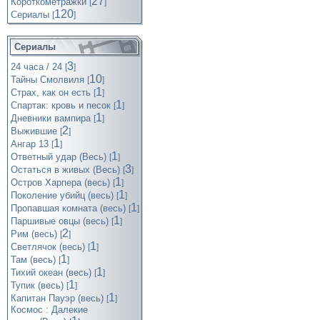
27
Короткометражки
[
]
120
Cериалы
[
]
Сериалы
3
24 часа / 24
[
]
10
Тайны Смолвиля
[
]
1
Страх, как он есть
[
]
1
Спартак: кровь и песок
[
]
1
Дневники вампира
[
]
2
Выжившие
[
]
1
Ангар 13
[
]
1
Ответный удар (Весь)
[
]
3
Остаться в живых (Весь)
[
]
1
Остров Харпера (весь)
[
]
1
Поколение убийц (весь)
[
]
1
Пропавшая комната (весь)
[
]
1
Паршивые овцы (весь)
[
]
2
Рим (весь)
[
]
1
Светлячок (весь)
[
]
1
Там (весь)
[
]
1
Тихий океан (весь)
[
]
1
Тупик (весь)
[
]
1
Капитан Пауэр (весь)
[
]
Космос : Далекие