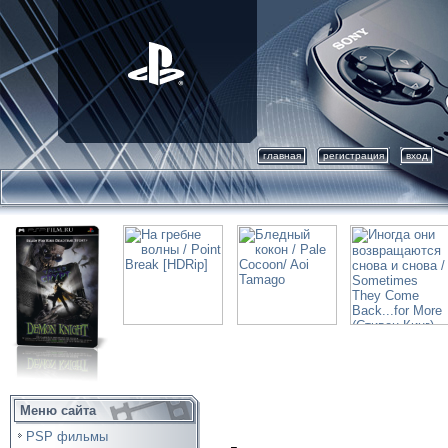
главная
регистрация
вход
Меню сайта
PSP фильмы