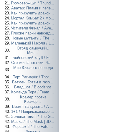
21.
Громовержцы* / Thund...
22.
Аватар: Пламя и пепе...
23.
Как приручить дракон...
24.
Мортал Комбат 2 / Mo...
25.
Как приручить дракон...
26.
Мстители Финал / Ave...
27.
Плохие парни навсегд...
28.
Новые мутанты / The ...
29.
Маленький Николя / L...
Отряд самоубийц:
30.
Мис...
31.
Бойцовский клуб / Fi...
32.
Стражи Галактики. Ча...
Мир Юрского периода
33.
...
34.
Тор: Рагнарёк / Thor...
35.
Бэтмен: Готэм в газо...
36.
Бладшот / Bloodshot
37.
Команда Тора / Team ...
Крамер против
38.
Крамер...
39.
Время танцевать / A ...
40.
1+1 / Неприкасаемые ...
41.
Зеленая миля / The G...
42.
Маска / The Mask [BD...
43.
Форсаж 8 / The Fate ...
44.
Девчата