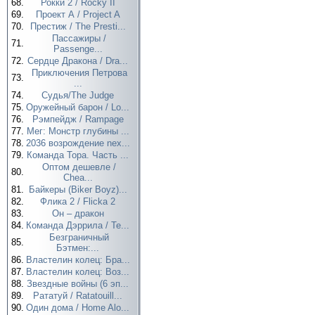
68.
Рокки 2 / Rocky II
69.
Проект А / Project A
70.
Престиж / The Presti...
Пассажиры /
71.
Passenge...
72.
Сердце Дракона / Dra...
Приключения Петрова
73.
...
74.
Судья/The Judge
75.
Оружейный барон / Lo...
76.
Рэмпейдж / Rampage
77.
Мег: Монстр глубины ...
78.
2036 возрождение nex...
79.
Команда Тора. Часть ...
Оптом дешевле /
80.
Chea...
81.
Байкеры (Biker Boyz)...
82.
Флика 2 / Flicka 2
83.
Он – дракон
84.
Команда Дэррила / Te...
Безграничный
85.
Бэтмен:...
86.
Властелин колец: Бра...
87.
Властелин колец: Воз...
88.
Звездные войны (6 эп...
89.
Рататуй / Ratatouill...
90.
Один дома / Home Alo...