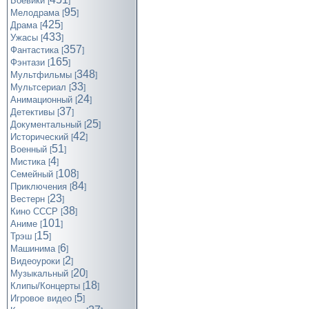
Боевики
[
]
95
Мелодрама
[
]
425
Драма
[
]
433
Ужасы
[
]
357
Фантастика
[
]
165
Фэнтази
[
]
348
Мультфильмы
[
]
33
Мультсериал
[
]
24
Анимационный
[
]
37
Детективы
[
]
25
Документальный
[
]
42
Исторический
[
]
51
Военный
[
]
4
Мистика
[
]
108
Семейный
[
]
84
Приключения
[
]
23
Вестерн
[
]
38
Кино СССР
[
]
101
Аниме
[
]
15
Трэш
[
]
6
Машинима
[
]
2
Видеоуроки
[
]
20
Музыкальный
[
]
18
Клипы/Концерты
[
]
5
Игровое видео
[
]