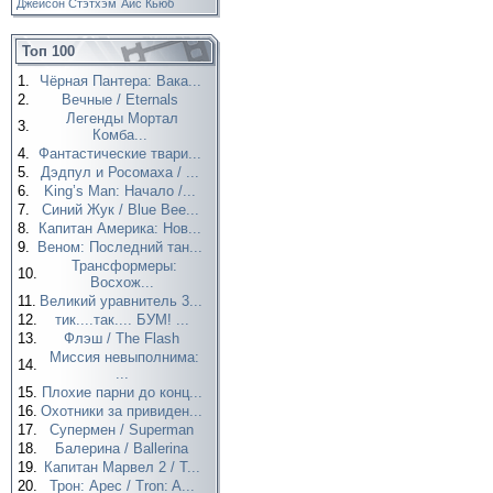
Джейсон Стэтхэм
Айс Кьюб
Топ 100
1.
Чёрная Пантера: Вака...
2.
Вечные / Eternals
Легенды Мортал
3.
Комба...
4.
Фантастические твари...
5.
Дэдпул и Росомаха / ...
6.
King’s Man: Начало /...
7.
Синий Жук / Blue Bee...
8.
Капитан Америка: Нов...
9.
Веном: Последний тан...
Трансформеры:
10.
Восхож...
11.
Великий уравнитель 3...
12.
тик....так.... БУМ! ...
13.
Флэш / The Flash
Миссия невыполнима:
14.
...
15.
Плохие парни до конц...
16.
Охотники за привиден...
17.
Супермен / Superman
18.
Балерина / Ballerina
19.
Капитан Марвел 2 / T...
20.
Трон: Арес / Tron: A...