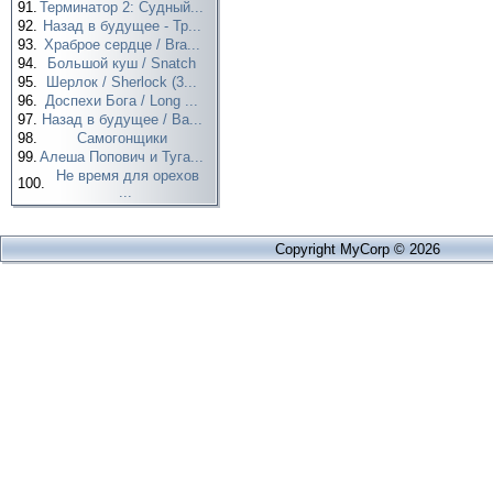
91.
Терминатор 2: Судный...
92.
Назад в будущее - Тр...
93.
Храброе сердце / Bra...
94.
Большой куш / Snatch
95.
Шерлок / Sherlock (3...
96.
Доспехи Бога / Long ...
97.
Назад в будущее / Ba...
98.
Самогонщики
99.
Алеша Попович и Туга...
Не время для орехов
100.
...
Copyright MyCorp © 2026