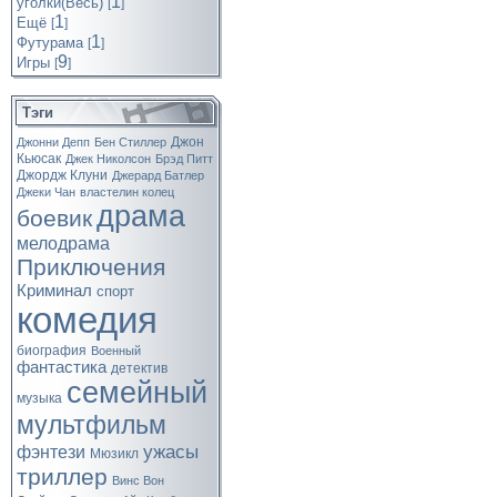
1
уголки(Весь)
[
]
1
Ещё
[
]
1
Футурама
[
]
9
Игры
[
]
Тэги
Джон
Джонни Депп
Бен Стиллер
Кьюсак
Джек Николсон
Брэд Питт
Джордж Клуни
Джерард Батлер
Джеки Чан
властелин колец
драма
боевик
мелодрама
Приключения
Криминал
спорт
комедия
биография
Военный
фантастика
детектив
семейный
музыка
мультфильм
ужасы
фэнтези
Мюзикл
триллер
Винс Вон