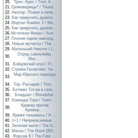
20.
Трон: Арес / Tron: A...
21.
Громовержцы* / Thund...
22.
Аватар: Пламя и пепе...
23.
Как приручить дракон...
24.
Мортал Комбат 2 / Mo...
25.
Как приручить дракон...
26.
Мстители Финал / Ave...
27.
Плохие парни навсегд...
28.
Новые мутанты / The ...
29.
Маленький Николя / L...
Отряд самоубийц:
30.
Мис...
31.
Бойцовский клуб / Fi...
32.
Стражи Галактики. Ча...
Мир Юрского периода
33.
...
34.
Тор: Рагнарёк / Thor...
35.
Бэтмен: Готэм в газо...
36.
Бладшот / Bloodshot
37.
Команда Тора / Team ...
Крамер против
38.
Крамер...
39.
Время танцевать / A ...
40.
1+1 / Неприкасаемые ...
41.
Зеленая миля / The G...
42.
Маска / The Mask [BD...
43.
Форсаж 8 / The Fate ...