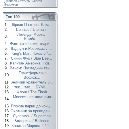
Джейсон Стэтхэм
Сергей
Безруков
Топ 100
1.
Чёрная Пантера: Вака...
2.
Вечные / Eternals
Легенды Мортал
3.
Комба...
4.
Фантастические твари...
5.
Дэдпул и Росомаха / ...
6.
King’s Man: Начало /...
7.
Синий Жук / Blue Bee...
8.
Капитан Америка: Нов...
9.
Веном: Последний тан...
Трансформеры:
10.
Восхож...
11.
Великий уравнитель 3...
12.
тик....так.... БУМ! ...
13.
Флэш / The Flash
Миссия невыполнима:
14.
...
15.
Плохие парни до конц...
16.
Охотники за привиден...
17.
Супермен / Superman
18.
Балерина / Ballerina
19.
Капитан Марвел 2 / T...