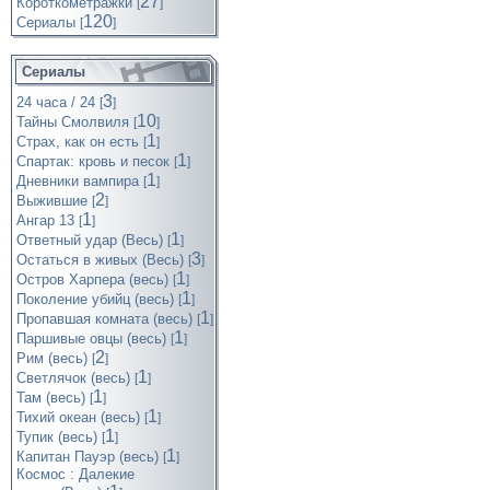
27
Короткометражки
[
]
120
Cериалы
[
]
Сериалы
3
24 часа / 24
[
]
10
Тайны Смолвиля
[
]
1
Страх, как он есть
[
]
1
Спартак: кровь и песок
[
]
1
Дневники вампира
[
]
2
Выжившие
[
]
1
Ангар 13
[
]
1
Ответный удар (Весь)
[
]
3
Остаться в живых (Весь)
[
]
1
Остров Харпера (весь)
[
]
1
Поколение убийц (весь)
[
]
1
Пропавшая комната (весь)
[
]
1
Паршивые овцы (весь)
[
]
2
Рим (весь)
[
]
1
Светлячок (весь)
[
]
1
Там (весь)
[
]
1
Тихий океан (весь)
[
]
1
Тупик (весь)
[
]
1
Капитан Пауэр (весь)
[
]
Космос : Далекие