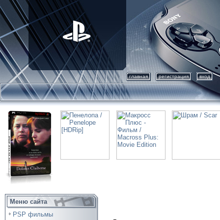
главная
регистрация
вход
Меню сайта
PSP фильмы