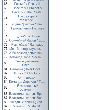
68.
Рокки 2 / Rocky II
69.
Проект А / Project A
70.
Престиж / The Presti...
Пассажиры /
71.
Passenge...
72.
Сердце Дракона / Dra...
Приключения Петрова
73.
...
74.
Судья/The Judge
75.
Оружейный барон / Lo...
76.
Рэмпейдж / Rampage
77.
Мег: Монстр глубины ...
78.
2036 возрождение nex...
79.
Команда Тора. Часть ...
Оптом дешевле /
80.
Chea...
81.
Байкеры (Biker Boyz)...
82.
Флика 2 / Flicka 2
83.
Он – дракон
84.
Команда Дэррила / Te...
Безграничный
85.
Бэтмен:...
86.
Властелин колец: Бра...
87.
Властелин колец: Воз...
88.
Звездные войны (6 эп...
89.
Рататуй / Ratatouill...