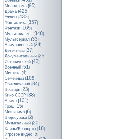
Боевики
[
]
95
Мелодрама
[
]
425
Драма
[
]
433
Ужасы
[
]
357
Фантастика
[
]
165
Фэнтази
[
]
348
Мультфильмы
[
]
33
Мультсериал
[
]
24
Анимационный
[
]
37
Детективы
[
]
25
Документальный
[
]
42
Исторический
[
]
51
Военный
[
]
4
Мистика
[
]
108
Семейный
[
]
84
Приключения
[
]
23
Вестерн
[
]
38
Кино СССР
[
]
101
Аниме
[
]
15
Трэш
[
]
6
Машинима
[
]
2
Видеоуроки
[
]
20
Музыкальный
[
]
18
Клипы/Концерты
[
]
5
Игровое видео
[
]