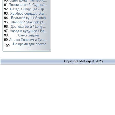
90.
Один дома / Home Alo...
91.
Терминатор 2: Судный...
92.
Назад в будущее - Тр...
93.
Храброе сердце / Bra...
94.
Большой куш / Snatch
95.
Шерлок / Sherlock (3...
96.
Доспехи Бога / Long ...
97.
Назад в будущее / Ba...
98.
Самогонщики
99.
Алеша Попович и Туга...
Не время для орехов
100.
...
Copyright MyCorp © 2026