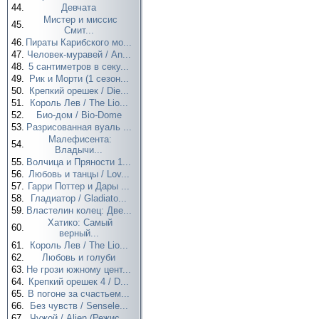
44.
Девчата
Мистер и миссис
45.
Смит...
46.
Пираты Карибского мо...
47.
Человек-муравей / An...
48.
5 сантиметров в секу...
49.
Рик и Морти (1 сезон...
50.
Крепкий орешек / Die...
51.
Король Лев / The Lio...
52.
Био-дом / Bio-Dome
53.
Разрисованная вуаль ...
Малефисента:
54.
Владычи...
55.
Волчица и Пряности 1...
56.
Любовь и танцы / Lov...
57.
Гарри Поттер и Дары ...
58.
Гладиатор / Gladiato...
59.
Властелин колец: Две...
Хатико: Самый
60.
верный...
61.
Король Лев / The Lio...
62.
Любовь и голуби
63.
Не грози южному цент...
64.
Крепкий орешек 4 / D...
65.
В погоне за счастьем...
66.
Без чувств / Sensele...
67.
Чужой / Alien (Режис...