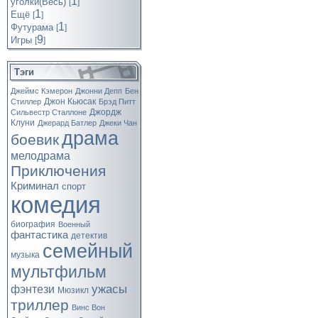
1
уголки(Весь)
[
]
1
Ещё
[
]
1
Футурама
[
]
9
Игры
[
]
Тэги
Джеймс Кэмерон
Джонни Депп
Бен
Джон Кьюсак
Стиллер
Брэд Питт
Джордж
Сильвестр Сталлоне
Клуни
Джерард Батлер
Джеки Чан
драма
боевик
мелодрама
Приключения
Криминал
спорт
комедия
биография
Военный
фантастика
детектив
семейный
музыка
мультфильм
ужасы
фэнтези
Мюзикл
триллер
Винс Вон