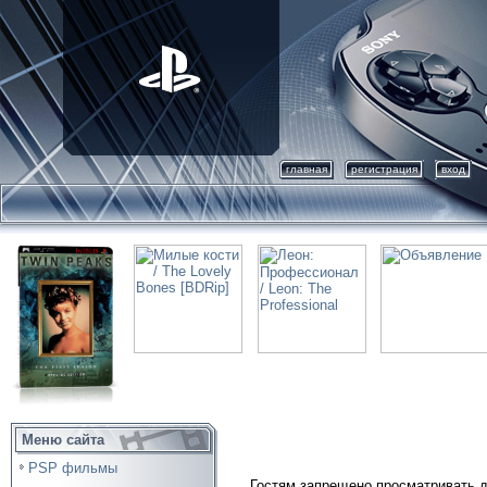
главная
регистрация
вход
Меню сайта
PSP фильмы
Гостям запрещено просматривать д