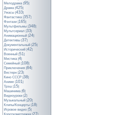
95
Мелодрама
[
]
425
Драма
[
]
433
Ужасы
[
]
357
Фантастика
[
]
165
Фэнтази
[
]
348
Мультфильмы
[
]
33
Мультсериал
[
]
24
Анимационный
[
]
37
Детективы
[
]
25
Документальный
[
]
42
Исторический
[
]
51
Военный
[
]
4
Мистика
[
]
108
Семейный
[
]
84
Приключения
[
]
23
Вестерн
[
]
38
Кино СССР
[
]
101
Аниме
[
]
15
Трэш
[
]
6
Машинима
[
]
2
Видеоуроки
[
]
20
Музыкальный
[
]
18
Клипы/Концерты
[
]
5
Игровое видео
[
]
27
Короткометражки
[
]