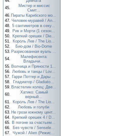
44.
Девчата
Мистер и миссис
45.
Смит...
46.
Пираты Карибского мо...
47.
Человек-муравей / An...
48.
5 сантиметров в секу...
49.
Рик и Морти (1 сезон...
50.
Крепкий орешек / Die...
51.
Король Лев / The Lio...
52.
Био-дом / Bio-Dome
53.
Разрисованная вуаль ...
Малефисента:
54.
Владычи...
55.
Волчица и Пряности 1...
56.
Любовь и танцы / Lov...
57.
Гарри Поттер и Дары ...
58.
Гладиатор / Gladiato...
59.
Властелин колец: Две...
Хатико: Самый
60.
верный...
61.
Король Лев / The Lio...
62.
Любовь и голуби
63.
Не грози южному цент...
64.
Крепкий орешек 4 / D...
65.
В погоне за счастьем...
66.
Без чувств / Sensele...
67.
Чужой / Alien (Режис...