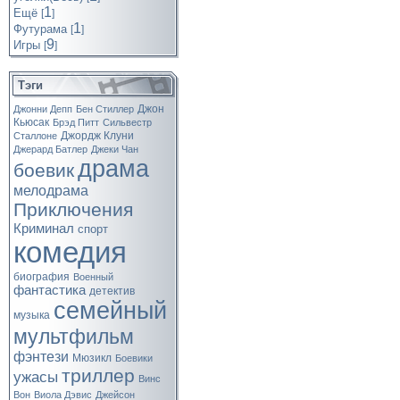
1
Ещё
[
]
1
Футурама
[
]
9
Игры
[
]
Тэги
Джон
Джонни Депп
Бен Стиллер
Кьюсак
Брэд Питт
Сильвестр
Джордж Клуни
Сталлоне
Джерард Батлер
Джеки Чан
драма
боевик
мелодрама
Приключения
Криминал
спорт
комедия
биография
Военный
фантастика
детектив
семейный
музыка
мультфильм
фэнтези
Мюзикл
Боевики
триллер
ужасы
Винс
Вон
Виола Дэвис
Джейсон