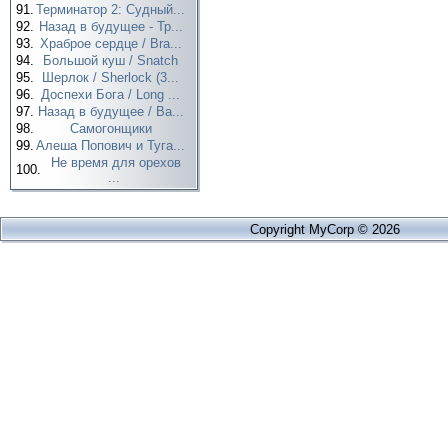
91.
Терминатор 2: Судный...
92.
Назад в будущее - Тр...
93.
Храброе сердце / Bra...
94.
Большой куш / Snatch
95.
Шерлок / Sherlock (3...
96.
Доспехи Бога / Long ...
97.
Назад в будущее / Ba...
98.
Самогонщики
99.
Алеша Попович и Туга...
Не время для орехов
100.
...
Copyright MyCorp © 2026