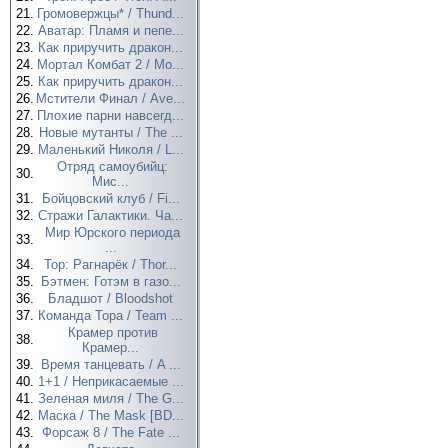
21.
Громовержцы* / Thund...
22.
Аватар: Пламя и пепе...
23.
Как приручить дракон...
24.
Мортал Комбат 2 / Mo...
25.
Как приручить дракон...
26.
Мстители Финал / Ave...
27.
Плохие парни навсегд...
28.
Новые мутанты / The ...
29.
Маленький Николя / L...
Отряд самоубийц:
30.
Мис...
31.
Бойцовский клуб / Fi...
32.
Стражи Галактики. Ча...
Мир Юрского периода
33.
...
34.
Тор: Рагнарёк / Thor...
35.
Бэтмен: Готэм в газо...
36.
Бладшот / Bloodshot
37.
Команда Тора / Team ...
Крамер против
38.
Крамер...
39.
Время танцевать / A ...
40.
1+1 / Неприкасаемые ...
41.
Зеленая миля / The G...
42.
Маска / The Mask [BD...
43.
Форсаж 8 / The Fate ...