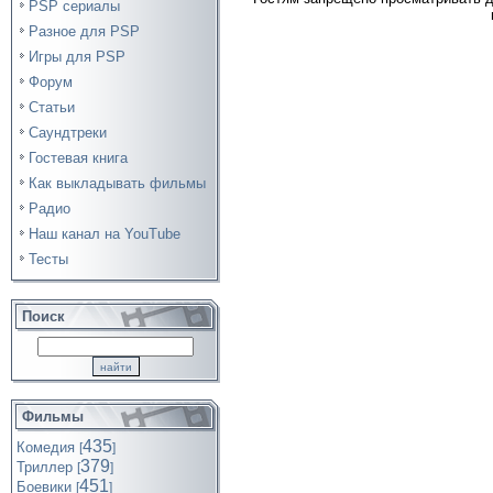
PSP сериалы
Разное для PSP
Игры для PSP
Форум
Статьи
Саундтреки
Гостевая книга
Как выкладывать фильмы
Радио
Наш канал на YouTube
Тесты
Поиск
Фильмы
435
Комедия
[
]
379
Триллер
[
]
451
Боевики
[
]