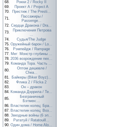
68.
Рокки 2 / Rocky II
69.
Проект А / Project A
70.
Престиж / The Presti...
Пассажиры /
71.
Passenge...
72.
Сердце Дракона / Dra...
Приключения Петрова
73.
...
74.
Судья/The Judge
75.
Оружейный барон / Lo...
76.
Рэмпейдж / Rampage
77.
Мег: Монстр глубины ...
78.
2036 возрождение nex...
79.
Команда Тора. Часть ...
Оптом дешевле /
80.
Chea...
81.
Байкеры (Biker Boyz)...
82.
Флика 2 / Flicka 2
83.
Он – дракон
84.
Команда Дэррила / Te...
Безграничный
85.
Бэтмен:...
86.
Властелин колец: Бра...
87.
Властелин колец: Воз...
88.
Звездные войны (6 эп...
89.
Рататуй / Ratatouill...
90.
Один дома / Home Alo...