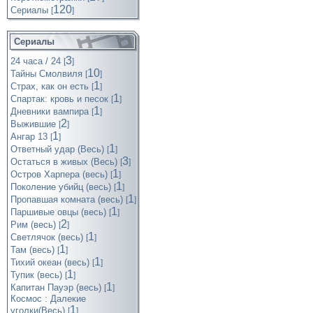
120
Cериалы
[
]
Сериалы
3
24 часа / 24
[
]
10
Тайны Смолвиля
[
]
1
Страх, как он есть
[
]
1
Спартак: кровь и песок
[
]
1
Дневники вампира
[
]
2
Выжившие
[
]
1
Ангар 13
[
]
1
Ответный удар (Весь)
[
]
3
Остаться в живых (Весь)
[
]
1
Остров Харпера (весь)
[
]
1
Поколение убийц (весь)
[
]
1
Пропавшая комната (весь)
[
]
1
Паршивые овцы (весь)
[
]
2
Рим (весь)
[
]
1
Светлячок (весь)
[
]
1
Там (весь)
[
]
1
Тихий океан (весь)
[
]
1
Тупик (весь)
[
]
1
Капитан Пауэр (весь)
[
]
Космос : Далекие
1
уголки(Весь)
[
]