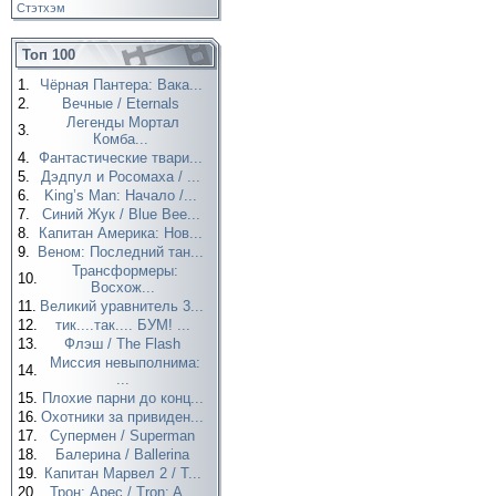
Стэтхэм
Топ 100
1.
Чёрная Пантера: Вака...
2.
Вечные / Eternals
Легенды Мортал
3.
Комба...
4.
Фантастические твари...
5.
Дэдпул и Росомаха / ...
6.
King’s Man: Начало /...
7.
Синий Жук / Blue Bee...
8.
Капитан Америка: Нов...
9.
Веном: Последний тан...
Трансформеры:
10.
Восхож...
11.
Великий уравнитель 3...
12.
тик....так.... БУМ! ...
13.
Флэш / The Flash
Миссия невыполнима:
14.
...
15.
Плохие парни до конц...
16.
Охотники за привиден...
17.
Супермен / Superman
18.
Балерина / Ballerina
19.
Капитан Марвел 2 / T...
20.
Трон: Арес / Tron: A...