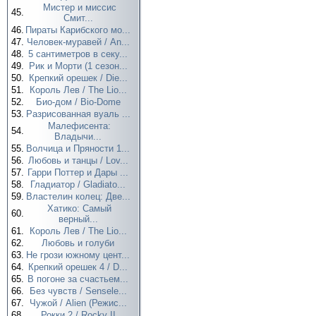
Мистер и миссис
45.
Смит...
46.
Пираты Карибского мо...
47.
Человек-муравей / An...
48.
5 сантиметров в секу...
49.
Рик и Морти (1 сезон...
50.
Крепкий орешек / Die...
51.
Король Лев / The Lio...
52.
Био-дом / Bio-Dome
53.
Разрисованная вуаль ...
Малефисента:
54.
Владычи...
55.
Волчица и Пряности 1...
56.
Любовь и танцы / Lov...
57.
Гарри Поттер и Дары ...
58.
Гладиатор / Gladiato...
59.
Властелин колец: Две...
Хатико: Самый
60.
верный...
61.
Король Лев / The Lio...
62.
Любовь и голуби
63.
Не грози южному цент...
64.
Крепкий орешек 4 / D...
65.
В погоне за счастьем...
66.
Без чувств / Sensele...
67.
Чужой / Alien (Режис...
68.
Рокки 2 / Rocky II