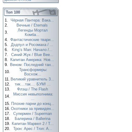
Топ 100
1.
Чёрная Пантера: Вака...
2.
Вечные / Eternals
Легенды Мортал
3.
Комба...
4.
Фантастические твари...
5.
Дэдпул и Росомаха / ...
6.
King’s Man: Начало /...
7.
Синий Жук / Blue Bee...
8.
Капитан Америка: Нов...
9.
Веном: Последний тан...
Трансформеры:
10.
Восхож...
11.
Великий уравнитель 3...
12.
тик....так.... БУМ! ...
13.
Флэш / The Flash
Миссия невыполнима:
14.
...
15.
Плохие парни до конц...
16.
Охотники за привиден...
17.
Супермен / Superman
18.
Балерина / Ballerina
19.
Капитан Марвел 2 / T...
20.
Трон: Арес / Tron: A...