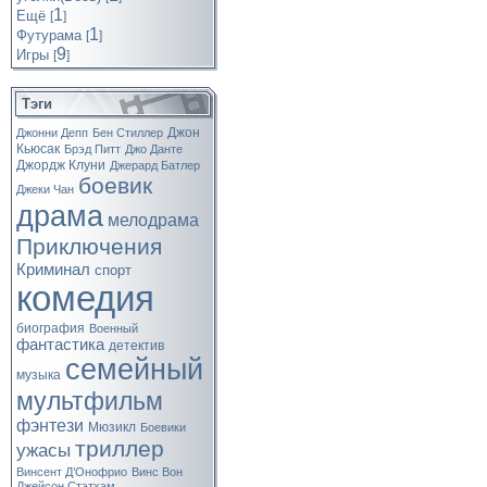
1
Ещё
[
]
1
Футурама
[
]
9
Игры
[
]
Тэги
Джон
Джонни Депп
Бен Стиллер
Кьюсак
Брэд Питт
Джо Данте
Джордж Клуни
Джерард Батлер
боевик
Джеки Чан
драма
мелодрама
Приключения
Криминал
спорт
комедия
биография
Военный
фантастика
детектив
семейный
музыка
мультфильм
фэнтези
Мюзикл
Боевики
триллер
ужасы
Винсент Д’Онофрио
Винс Вон
Джейсон Стэтхэм