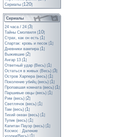
120
Cериалы
[
]
Сериалы
3
24 часа / 24
[
]
10
Тайны Смолвиля
[
]
1
Страх, как он есть
[
]
1
Спартак: кровь и песок
[
]
1
Дневники вампира
[
]
2
Выжившие
[
]
1
Ангар 13
[
]
1
Ответный удар (Весь)
[
]
3
Остаться в живых (Весь)
[
]
1
Остров Харпера (весь)
[
]
1
Поколение убийц (весь)
[
]
1
Пропавшая комната (весь)
[
]
1
Паршивые овцы (весь)
[
]
2
Рим (весь)
[
]
1
Светлячок (весь)
[
]
1
Там (весь)
[
]
1
Тихий океан (весь)
[
]
1
Тупик (весь)
[
]
1
Капитан Пауэр (весь)
[
]
Космос : Далекие
1
уголки(Весь)
[
]