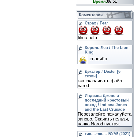
Время:
06:51
Коментарии
Страх / Fear
filma netu
Король Лев / The Lion
King
спасибо
Декстер / Dexter [6
сезон]
как скачаивать файл
narod
Индиана Джонс и
последний крестовый
поход / Indiana Jones
and the Last Crusade
Перезалейте пожалуйста
заново. Скачать нельзя,
папка Narod пустая.
тик....так.... БУМ! (2021)