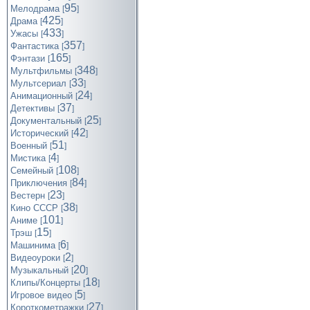
95
Мелодрама
[
]
425
Драма
[
]
433
Ужасы
[
]
357
Фантастика
[
]
165
Фэнтази
[
]
348
Мультфильмы
[
]
33
Мультсериал
[
]
24
Анимационный
[
]
37
Детективы
[
]
25
Документальный
[
]
42
Исторический
[
]
51
Военный
[
]
4
Мистика
[
]
108
Семейный
[
]
84
Приключения
[
]
23
Вестерн
[
]
38
Кино СССР
[
]
101
Аниме
[
]
15
Трэш
[
]
6
Машинима
[
]
2
Видеоуроки
[
]
20
Музыкальный
[
]
18
Клипы/Концерты
[
]
5
Игровое видео
[
]
27
Короткометражки
[
]