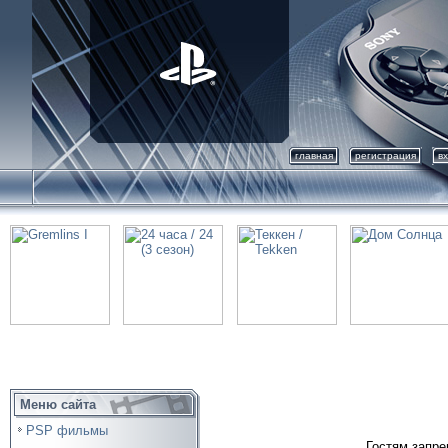
главная
регистрация
в
Меню сайта
PSP фильмы
Гостям запре