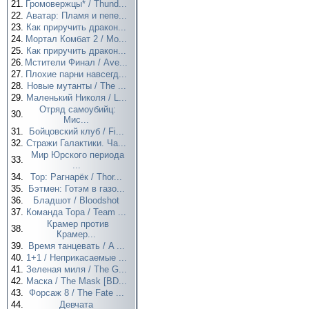
21.
Громовержцы* / Thund...
22.
Аватар: Пламя и пепе...
23.
Как приручить дракон...
24.
Мортал Комбат 2 / Mo...
25.
Как приручить дракон...
26.
Мстители Финал / Ave...
27.
Плохие парни навсегд...
28.
Новые мутанты / The ...
29.
Маленький Николя / L...
Отряд самоубийц:
30.
Мис...
31.
Бойцовский клуб / Fi...
32.
Стражи Галактики. Ча...
Мир Юрского периода
33.
...
34.
Тор: Рагнарёк / Thor...
35.
Бэтмен: Готэм в газо...
36.
Бладшот / Bloodshot
37.
Команда Тора / Team ...
Крамер против
38.
Крамер...
39.
Время танцевать / A ...
40.
1+1 / Неприкасаемые ...
41.
Зеленая миля / The G...
42.
Маска / The Mask [BD...
43.
Форсаж 8 / The Fate ...
44.
Девчата