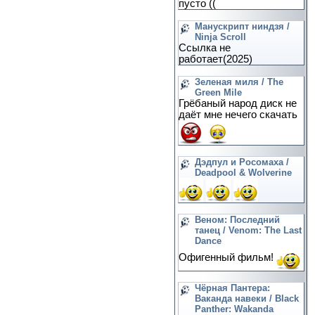
пусто ((
Манускрипт ниндзя /
Ninja Scroll
Ссылка не
работает(2025)
Зеленая миля / The
Green Mile
Грёбаный народ диск не
даёт мне нечего скачать
Дэдпул и Росомаха /
Deadpool & Wolverine
Веном: Последний
танец / Venom: The Last
Dance
Офигенный фильм!
Чёрная Пантера:
Ваканда навеки / Black
Panther: Wakanda