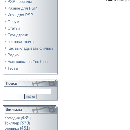
PSP сериалы
Разное для PSP
Игры для PSP
Форум
Статьи
Саундтреки
Гостевая книга
Как выкладывать фильмы
Радио
Наш канал на YouTube
Тесты
Поиск
Фильмы
435
Комедия
[
]
379
Триллер
[
]
451
Боевики
[
]