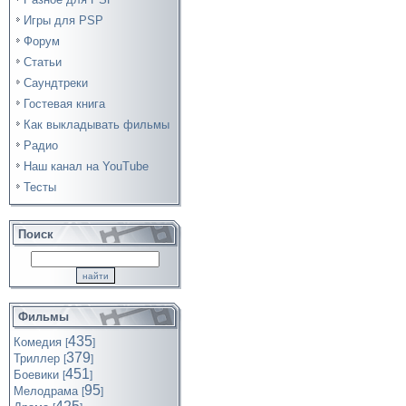
Игры для PSP
Форум
Статьи
Саундтреки
Гостевая книга
Как выкладывать фильмы
Радио
Наш канал на YouTube
Тесты
Поиск
Фильмы
435
Комедия
[
]
379
Триллер
[
]
451
Боевики
[
]
95
Мелодрама
[
]