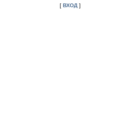
[
ВХОД
]