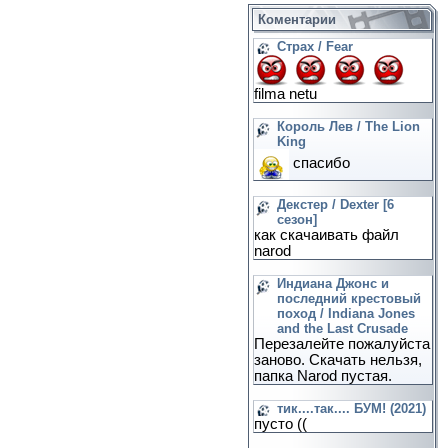
Коментарии
Страх / Fear
filma netu
Король Лев / The Lion
King
спасибо
Декстер / Dexter [6
сезон]
как скачаивать файл
narod
Индиана Джонс и
последний крестовый
поход / Indiana Jones
and the Last Crusade
Перезалейте пожалуйста
заново. Скачать нельзя,
папка Narod пустая.
тик....так.... БУМ! (2021)
пусто ((