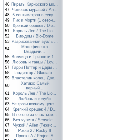
46.
Пираты Карибского мо...
47.
Человек-муравей / An...
48.
5 сантиметров в секу...
49.
Рик и Морти (1 сезон...
50.
Крепкий орешек / Die...
51.
Король Лев / The Lio...
52.
Био-дом / Bio-Dome
53.
Разрисованная вуаль ...
Малефисента:
54.
Владычи...
55.
Волчица и Пряности 1...
56.
Любовь и танцы / Lov...
57.
Гарри Поттер и Дары ...
58.
Гладиатор / Gladiato...
59.
Властелин колец: Две...
Хатико: Самый
60.
верный...
61.
Король Лев / The Lio...
62.
Любовь и голуби
63.
Не грози южному цент...
64.
Крепкий орешек 4 / D...
65.
В погоне за счастьем...
66.
Без чувств / Sensele...
67.
Чужой / Alien (Режис...
68.
Рокки 2 / Rocky II
69.
Проект А / Project A