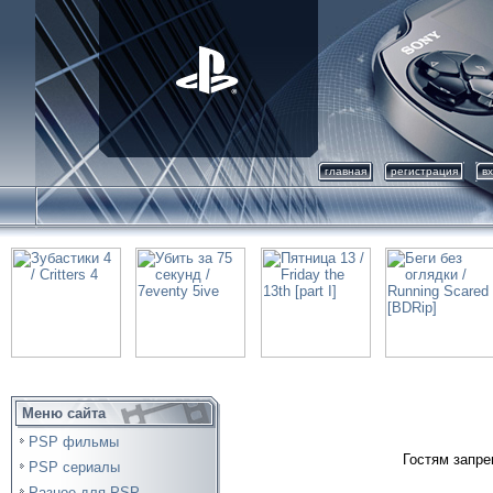
главная
регистрация
в
Меню сайта
PSP фильмы
Гостям запре
PSP сериалы
Разное для PSP