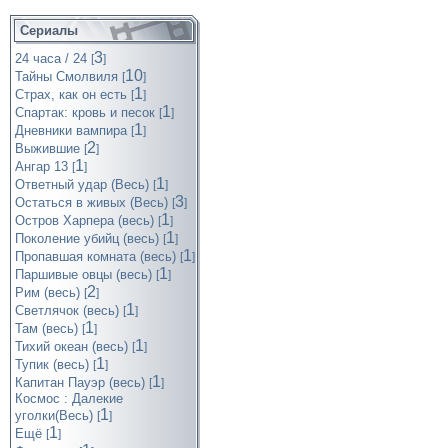
Сериалы
3
24 часа / 24
[
]
10
Тайны Смолвиля
[
]
1
Страх, как он есть
[
]
1
Спартак: кровь и песок
[
]
1
Дневники вампира
[
]
2
Выжившие
[
]
1
Ангар 13
[
]
1
Ответный удар (Весь)
[
]
3
Остаться в живых (Весь)
[
]
1
Остров Харпера (весь)
[
]
1
Поколение убийц (весь)
[
]
1
Пропавшая комната (весь)
[
]
1
Паршивые овцы (весь)
[
]
2
Рим (весь)
[
]
1
Светлячок (весь)
[
]
1
Там (весь)
[
]
1
Тихий океан (весь)
[
]
1
Тупик (весь)
[
]
1
Капитан Пауэр (весь)
[
]
Космос : Далекие
1
уголки(Весь)
[
]
1
Ещё
[
]