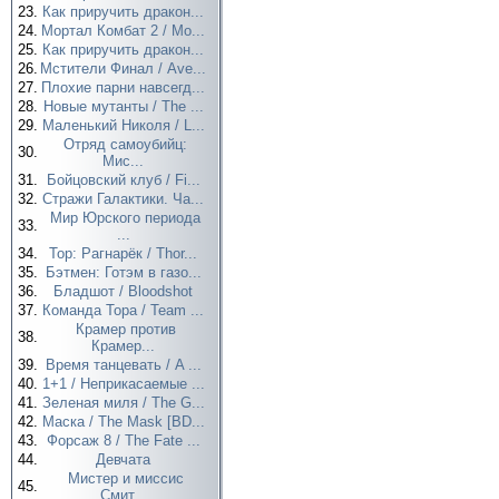
23.
Как приручить дракон...
24.
Мортал Комбат 2 / Mo...
25.
Как приручить дракон...
26.
Мстители Финал / Ave...
27.
Плохие парни навсегд...
28.
Новые мутанты / The ...
29.
Маленький Николя / L...
Отряд самоубийц:
30.
Мис...
31.
Бойцовский клуб / Fi...
32.
Стражи Галактики. Ча...
Мир Юрского периода
33.
...
34.
Тор: Рагнарёк / Thor...
35.
Бэтмен: Готэм в газо...
36.
Бладшот / Bloodshot
37.
Команда Тора / Team ...
Крамер против
38.
Крамер...
39.
Время танцевать / A ...
40.
1+1 / Неприкасаемые ...
41.
Зеленая миля / The G...
42.
Маска / The Mask [BD...
43.
Форсаж 8 / The Fate ...
44.
Девчата
Мистер и миссис
45.
Смит...