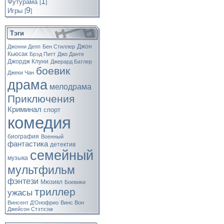
1
Футурама
[
]
9
Игры
[
]
Тэги
Джон
Джонни Депп
Бен Стиллер
Кьюсак
Брэд Питт
Джо Данте
Джордж Клуни
Джерард Батлер
боевик
Джеки Чан
драма
мелодрама
Приключения
Криминал
спорт
комедия
биография
Военный
фантастика
детектив
семейный
музыка
мультфильм
фэнтези
Мюзикл
Боевики
триллер
ужасы
Винсент Д’Онофрио
Винс Вон
Джейсон Стэтхэм