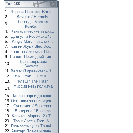
Топ 100
1.
Чёрная Пантера: Вака...
2.
Вечные / Eternals
Легенды Мортал
3.
Комба...
4.
Фантастические твари...
5.
Дэдпул и Росомаха / ...
6.
King’s Man: Начало /...
7.
Синий Жук / Blue Bee...
8.
Капитан Америка: Нов...
9.
Веном: Последний тан...
Трансформеры:
10.
Восхож...
11.
Великий уравнитель 3...
12.
тик....так.... БУМ! ...
13.
Флэш / The Flash
Миссия невыполнима:
14.
...
15.
Плохие парни до конц...
16.
Охотники за привиден...
17.
Супермен / Superman
18.
Балерина / Ballerina
19.
Капитан Марвел 2 / T...
20.
Трон: Арес / Tron: A...
21.
Громовержцы* / Thund...
22.
Аватар: Пламя и пепе...