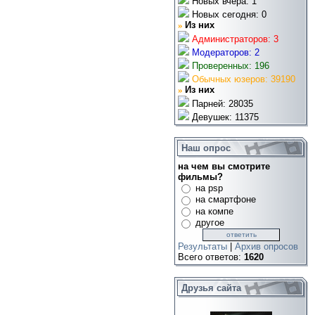
Новых вчера: 1
Новых сегодня: 0
»
Из них
Администраторов: 3
Модераторов: 2
Проверенных: 196
Обычных юзеров: 39190
»
Из них
Парней: 28035
Девушек: 11375
Наш опрос
на чем вы смотрите
фильмы?
на psp
на смартфоне
на компе
другое
Результаты
|
Архив опросов
Всего ответов:
1620
Друзья сайта