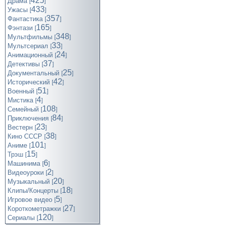
425
Драма
[
]
433
Ужасы
[
]
357
Фантастика
[
]
165
Фэнтази
[
]
348
Мультфильмы
[
]
33
Мультсериал
[
]
24
Анимационный
[
]
37
Детективы
[
]
25
Документальный
[
]
42
Исторический
[
]
51
Военный
[
]
4
Мистика
[
]
108
Семейный
[
]
84
Приключения
[
]
23
Вестерн
[
]
38
Кино СССР
[
]
101
Аниме
[
]
15
Трэш
[
]
6
Машинима
[
]
2
Видеоуроки
[
]
20
Музыкальный
[
]
18
Клипы/Концерты
[
]
5
Игровое видео
[
]
27
Короткометражки
[
]
120
Cериалы
[
]