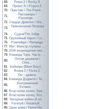
68.
Рокки 2 / Rocky II
69.
Проект А / Project A
70.
Престиж / The Presti...
Пассажиры /
71.
Passenge...
72.
Сердце Дракона / Dra...
Приключения Петрова
73.
...
74.
Судья/The Judge
75.
Оружейный барон / Lo...
76.
Рэмпейдж / Rampage
77.
Мег: Монстр глубины ...
78.
2036 возрождение nex...
79.
Команда Тора. Часть ...
Оптом дешевле /
80.
Chea...
81.
Байкеры (Biker Boyz)...
82.
Флика 2 / Flicka 2
83.
Он – дракон
84.
Команда Дэррила / Te...
Безграничный
85.
Бэтмен:...
86.
Властелин колец: Бра...
87.
Властелин колец: Воз...
88.
Звездные войны (6 эп...
89.
Рататуй / Ratatouill...
90.
Один дома / Home Alo...