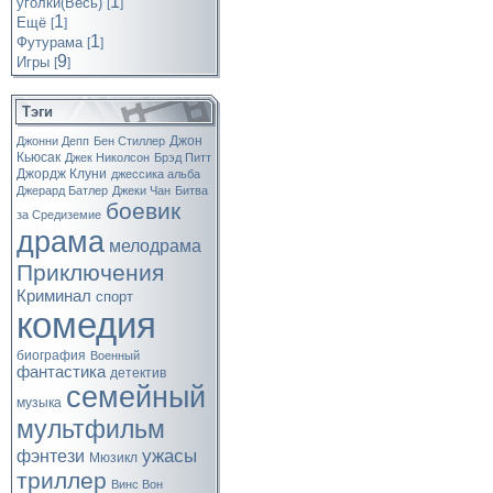
1
уголки(Весь)
[
]
1
Ещё
[
]
1
Футурама
[
]
9
Игры
[
]
Тэги
Джон
Джонни Депп
Бен Стиллер
Кьюсак
Джек Николсон
Брэд Питт
Джордж Клуни
джессика альба
Джерард Батлер
Джеки Чан
Битва
боевик
за Средиземие
драма
мелодрама
Приключения
Криминал
спорт
комедия
биография
Военный
фантастика
детектив
семейный
музыка
мультфильм
ужасы
фэнтези
Мюзикл
триллер
Винс Вон