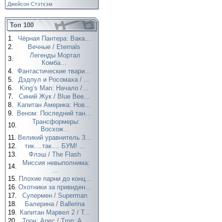
Джейсон Стэтхэм
Топ 100
1.
Чёрная Пантера: Вака...
2.
Вечные / Eternals
Легенды Мортал
3.
Комба...
4.
Фантастические твари...
5.
Дэдпул и Росомаха / ...
6.
King’s Man: Начало /...
7.
Синий Жук / Blue Bee...
8.
Капитан Америка: Нов...
9.
Веном: Последний тан...
Трансформеры:
10.
Восхож...
11.
Великий уравнитель 3...
12.
тик....так.... БУМ! ...
13.
Флэш / The Flash
Миссия невыполнима:
14.
...
15.
Плохие парни до конц...
16.
Охотники за привиден...
17.
Супермен / Superman
18.
Балерина / Ballerina
19.
Капитан Марвел 2 / T...
20.
Трон: Арес / Tron: A...