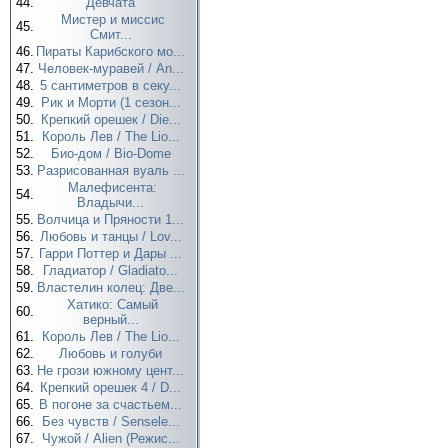
44.
Девчата
Мистер и миссис
45.
Смит...
46.
Пираты Карибского мо...
47.
Человек-муравей / An...
48.
5 сантиметров в секу...
49.
Рик и Морти (1 сезон...
50.
Крепкий орешек / Die...
51.
Король Лев / The Lio...
52.
Био-дом / Bio-Dome
53.
Разрисованная вуаль ...
Малефисента:
54.
Владычи...
55.
Волчица и Пряности 1...
56.
Любовь и танцы / Lov...
57.
Гарри Поттер и Дары ...
58.
Гладиатор / Gladiato...
59.
Властелин колец: Две...
Хатико: Самый
60.
верный...
61.
Король Лев / The Lio...
62.
Любовь и голуби
63.
Не грози южному цент...
64.
Крепкий орешек 4 / D...
65.
В погоне за счастьем...
66.
Без чувств / Sensele...
67.
Чужой / Alien (Режис...