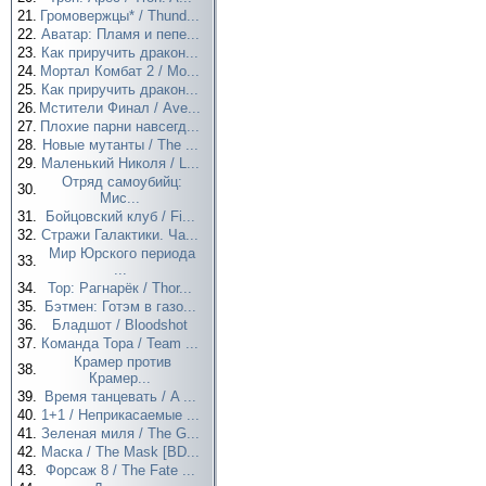
21.
Громовержцы* / Thund...
22.
Аватар: Пламя и пепе...
23.
Как приручить дракон...
24.
Мортал Комбат 2 / Mo...
25.
Как приручить дракон...
26.
Мстители Финал / Ave...
27.
Плохие парни навсегд...
28.
Новые мутанты / The ...
29.
Маленький Николя / L...
Отряд самоубийц:
30.
Мис...
31.
Бойцовский клуб / Fi...
32.
Стражи Галактики. Ча...
Мир Юрского периода
33.
...
34.
Тор: Рагнарёк / Thor...
35.
Бэтмен: Готэм в газо...
36.
Бладшот / Bloodshot
37.
Команда Тора / Team ...
Крамер против
38.
Крамер...
39.
Время танцевать / A ...
40.
1+1 / Неприкасаемые ...
41.
Зеленая миля / The G...
42.
Маска / The Mask [BD...
43.
Форсаж 8 / The Fate ...