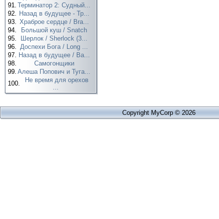
91.
Терминатор 2: Судный...
92.
Назад в будущее - Тр...
93.
Храброе сердце / Bra...
94.
Большой куш / Snatch
95.
Шерлок / Sherlock (3...
96.
Доспехи Бога / Long ...
97.
Назад в будущее / Ba...
98.
Самогонщики
99.
Алеша Попович и Туга...
Не время для орехов
100.
...
Copyright MyCorp © 2026