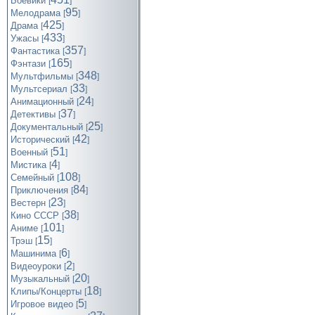
Боевики
[
]
95
Мелодрама
[
]
425
Драма
[
]
433
Ужасы
[
]
357
Фантастика
[
]
165
Фэнтази
[
]
348
Мультфильмы
[
]
33
Мультсериал
[
]
24
Анимационный
[
]
37
Детективы
[
]
25
Документальный
[
]
42
Исторический
[
]
51
Военный
[
]
4
Мистика
[
]
108
Семейный
[
]
84
Приключения
[
]
23
Вестерн
[
]
38
Кино СССР
[
]
101
Аниме
[
]
15
Трэш
[
]
6
Машинима
[
]
2
Видеоуроки
[
]
20
Музыкальный
[
]
18
Клипы/Концерты
[
]
5
Игровое видео
[
]