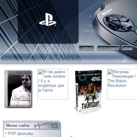
главная
регистрация
вход
Меню сайта
PSP фильмы