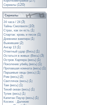
27
Короткометражки
[
]
120
Cериалы
[
]
Сериалы
3
24 часа / 24
[
]
10
Тайны Смолвиля
[
]
1
Страх, как он есть
[
]
1
Спартак: кровь и песок
[
]
1
Дневники вампира
[
]
2
Выжившие
[
]
1
Ангар 13
[
]
1
Ответный удар (Весь)
[
]
3
Остаться в живых (Весь)
[
]
1
Остров Харпера (весь)
[
]
1
Поколение убийц (весь)
[
]
1
Пропавшая комната (весь)
[
]
1
Паршивые овцы (весь)
[
]
2
Рим (весь)
[
]
1
Светлячок (весь)
[
]
1
Там (весь)
[
]
1
Тихий океан (весь)
[
]
1
Тупик (весь)
[
]
1
Капитан Пауэр (весь)
[
]
Космос : Далекие