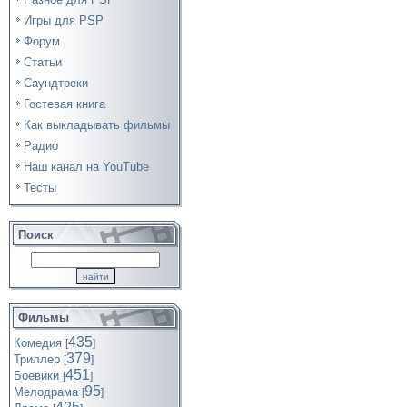
Игры для PSP
Форум
Статьи
Саундтреки
Гостевая книга
Как выкладывать фильмы
Радио
Наш канал на YouTube
Тесты
Поиск
Фильмы
435
Комедия
[
]
379
Триллер
[
]
451
Боевики
[
]
95
Мелодрама
[
]