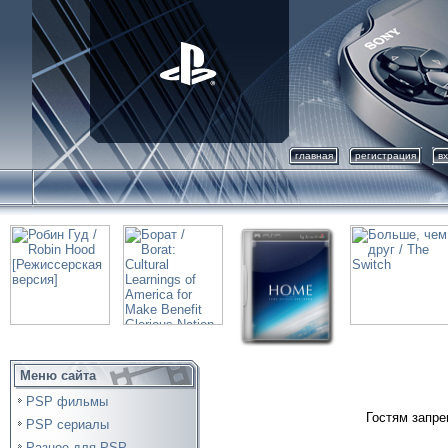
главная
регистрация
в
Меню сайта
PSP фильмы
Гостям запре
PSP сериалы
Разное для PSP