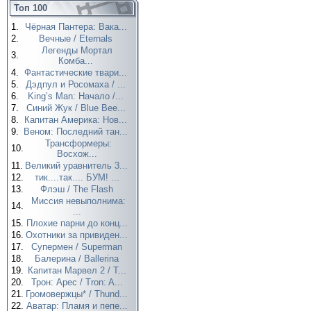
Топ 100
1.
Чёрная Пантера: Вака...
2.
Вечные / Eternals
Легенды Мортал
3.
Комба...
4.
Фантастические твари...
5.
Дэдпул и Росомаха / ...
6.
King’s Man: Начало /...
7.
Синий Жук / Blue Bee...
8.
Капитан Америка: Нов...
9.
Веном: Последний тан...
Трансформеры:
10.
Восхож...
11.
Великий уравнитель 3...
12.
тик....так.... БУМ! ...
13.
Флэш / The Flash
Миссия невыполнима:
14.
...
15.
Плохие парни до конц...
16.
Охотники за привиден...
17.
Супермен / Superman
18.
Балерина / Ballerina
19.
Капитан Марвел 2 / T...
20.
Трон: Арес / Tron: A...
21.
Громовержцы* / Thund...
22.
Аватар: Пламя и пепе...