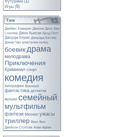
1
Футурама
[
]
9
Игры
[
]
Тэги
Джеймс Кэмерон
Джонни Депп
Бен
Джон Кьюсак
Стиллер
Брэд Питт
Джордж Клуни
Джерард Батлер
Джеки Чан
властелин колец
драма
боевик
мелодрама
Приключения
Криминал
спорт
комедия
биография
Военный
фантастика
детектив
семейный
музыка
мультфильм
ужасы
фэнтези
Мюзикл
триллер
Винс Вон
Джейсон Стэтхэм
Алан Аркин