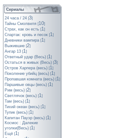
Сериалы
3
24 часа / 24
[
]
10
Тайны Смолвиля
[
]
1
Страх, как он есть
[
]
1
Спартак: кровь и песок
[
]
1
Дневники вампира
[
]
2
Выжившие
[
]
1
Ангар 13
[
]
1
Ответный удар (Весь)
[
]
3
Остаться в живых (Весь)
[
]
1
Остров Харпера (весь)
[
]
1
Поколение убийц (весь)
[
]
1
Пропавшая комната (весь)
[
]
1
Паршивые овцы (весь)
[
]
2
Рим (весь)
[
]
1
Светлячок (весь)
[
]
1
Там (весь)
[
]
1
Тихий океан (весь)
[
]
1
Тупик (весь)
[
]
1
Капитан Пауэр (весь)
[
]
Космос : Далекие
1
уголки(Весь)
[
]
1
Ещё
[
]