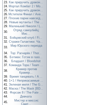
23.
Как приручить дракон...
24.
Мортал Комбат 2 / Mo...
25.
Как приручить дракон...
26.
Мстители Финал / Ave...
27.
Плохие парни навсегд...
28.
Новые мутанты / The ...
29.
Маленький Николя / L...
Отряд самоубийц:
30.
Мис...
31.
Бойцовский клуб / Fi...
32.
Стражи Галактики. Ча...
Мир Юрского периода
33.
...
34.
Тор: Рагнарёк / Thor...
35.
Бэтмен: Готэм в газо...
36.
Бладшот / Bloodshot
37.
Команда Тора / Team ...
Крамер против
38.
Крамер...
39.
Время танцевать / A ...
40.
1+1 / Неприкасаемые ...
41.
Зеленая миля / The G...
42.
Маска / The Mask [BD...
43.
Форсаж 8 / The Fate ...
44.
Девчата
Мистер и миссис
45.
Смит...