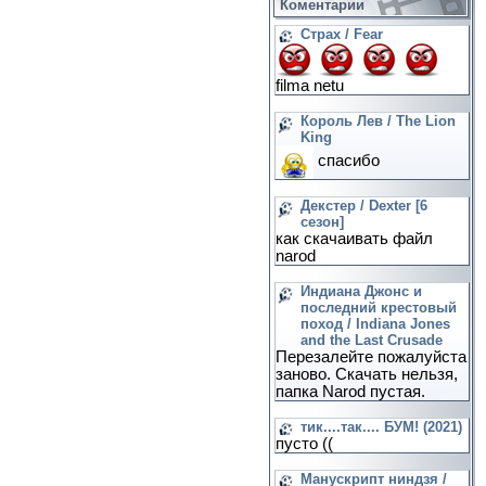
Коментарии
Страх / Fear
filma netu
Король Лев / The Lion
King
спасибо
Декстер / Dexter [6
сезон]
как скачаивать файл
narod
Индиана Джонс и
последний крестовый
поход / Indiana Jones
and the Last Crusade
Перезалейте пожалуйста
заново. Скачать нельзя,
папка Narod пустая.
тик....так.... БУМ! (2021)
пусто ((
Манускрипт ниндзя /