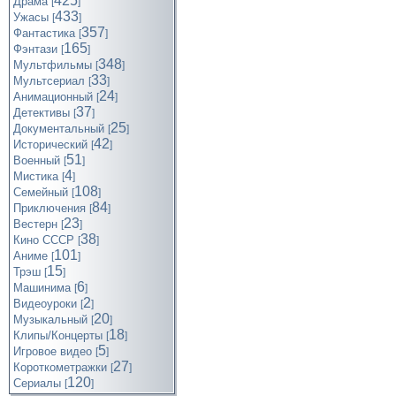
425
Драма
[
]
433
Ужасы
[
]
357
Фантастика
[
]
165
Фэнтази
[
]
348
Мультфильмы
[
]
33
Мультсериал
[
]
24
Анимационный
[
]
37
Детективы
[
]
25
Документальный
[
]
42
Исторический
[
]
51
Военный
[
]
4
Мистика
[
]
108
Семейный
[
]
84
Приключения
[
]
23
Вестерн
[
]
38
Кино СССР
[
]
101
Аниме
[
]
15
Трэш
[
]
6
Машинима
[
]
2
Видеоуроки
[
]
20
Музыкальный
[
]
18
Клипы/Концерты
[
]
5
Игровое видео
[
]
27
Короткометражки
[
]
120
Cериалы
[
]