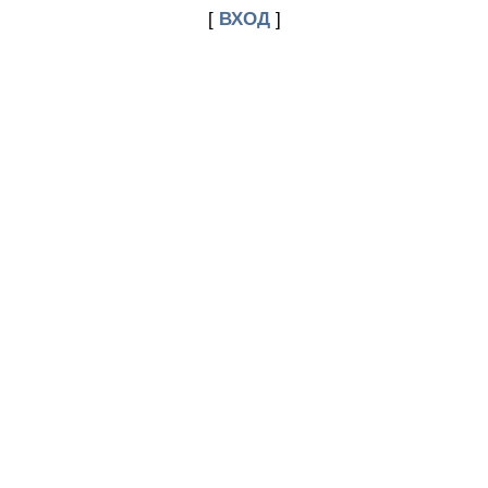
[
ВХОД
]