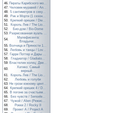
46.
Пираты Карибского мо...
47.
Человек-муравей / An...
48.
5 сантиметров в секу...
49.
Рик и Морти (1 сезон...
50.
Крепкий орешек / Die...
51.
Король Лев / The Lio...
52.
Био-дом / Bio-Dome
53.
Разрисованная вуаль ...
Малефисента:
54.
Владычи...
55.
Волчица и Пряности 1...
56.
Любовь и танцы / Lov...
57.
Гарри Поттер и Дары ...
58.
Гладиатор / Gladiato...
59.
Властелин колец: Две...
Хатико: Самый
60.
верный...
61.
Король Лев / The Lio...
62.
Любовь и голуби
63.
Не грози южному цент...
64.
Крепкий орешек 4 / D...
65.
В погоне за счастьем...
66.
Без чувств / Sensele...
67.
Чужой / Alien (Режис...
68.
Рокки 2 / Rocky II
69.
Проект А / Project A