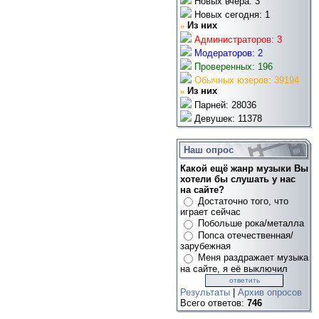
Новых вчера: 3
Новых сегодня: 1
»
Из них
Администраторов: 3
Модераторов: 2
Проверенных: 196
Обычных юзеров: 39194
»
Из них
Парней: 28036
Девушек: 11378
Наш опрос
Какой ещё жанр музыки Вы
хотели бы слушать у нас
на сайте?
Достаточно того, что
играет сейчас
Побольше рока/металла
Попса отечественная/
зарубежная
Меня раздражает музыка
на сайте, я её выключил
Результаты
|
Архив опросов
Всего ответов:
746