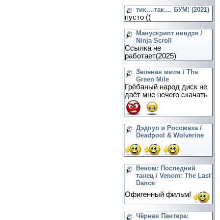
тик....так.... БУМ! (2021)
пусто ((
Манускрипт ниндзя /
Ninja Scroll
Ссылка не
работает(2025)
Зеленая миля / The
Green Mile
Грёбаный народ диск не
даёт мне нечего скачать
Дэдпул и Росомаха /
Deadpool & Wolverine
Веном: Последний
танец / Venom: The Last
Dance
Офигенный фильм!
Чёрная Пантера: