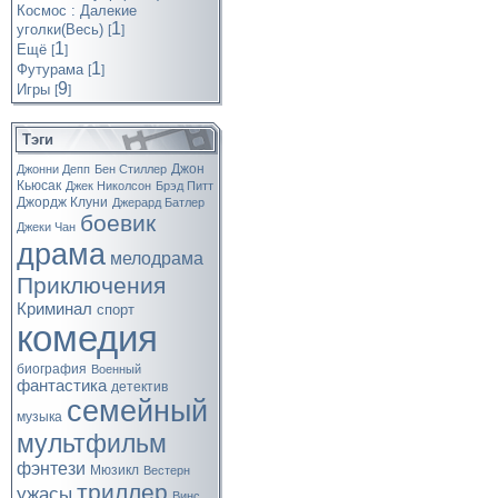
Космос : Далекие
1
уголки(Весь)
[
]
1
Ещё
[
]
1
Футурама
[
]
9
Игры
[
]
Тэги
Джон
Джонни Депп
Бен Стиллер
Кьюсак
Джек Николсон
Брэд Питт
Джордж Клуни
Джерард Батлер
боевик
Джеки Чан
драма
мелодрама
Приключения
Криминал
спорт
комедия
биография
Военный
фантастика
детектив
семейный
музыка
мультфильм
фэнтези
Мюзикл
Вестерн
триллер
ужасы
Винс