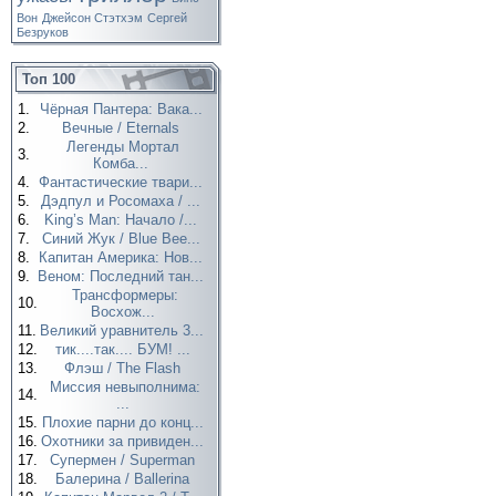
Вон
Джейсон Стэтхэм
Сергей
Безруков
Топ 100
1.
Чёрная Пантера: Вака...
2.
Вечные / Eternals
Легенды Мортал
3.
Комба...
4.
Фантастические твари...
5.
Дэдпул и Росомаха / ...
6.
King’s Man: Начало /...
7.
Синий Жук / Blue Bee...
8.
Капитан Америка: Нов...
9.
Веном: Последний тан...
Трансформеры:
10.
Восхож...
11.
Великий уравнитель 3...
12.
тик....так.... БУМ! ...
13.
Флэш / The Flash
Миссия невыполнима:
14.
...
15.
Плохие парни до конц...
16.
Охотники за привиден...
17.
Супермен / Superman
18.
Балерина / Ballerina