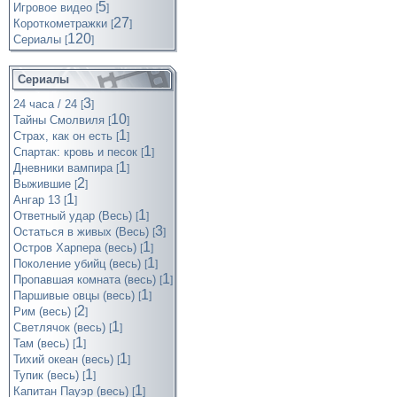
5
Игровое видео
[
]
27
Короткометражки
[
]
120
Cериалы
[
]
Сериалы
3
24 часа / 24
[
]
10
Тайны Смолвиля
[
]
1
Страх, как он есть
[
]
1
Спартак: кровь и песок
[
]
1
Дневники вампира
[
]
2
Выжившие
[
]
1
Ангар 13
[
]
1
Ответный удар (Весь)
[
]
3
Остаться в живых (Весь)
[
]
1
Остров Харпера (весь)
[
]
1
Поколение убийц (весь)
[
]
1
Пропавшая комната (весь)
[
]
1
Паршивые овцы (весь)
[
]
2
Рим (весь)
[
]
1
Светлячок (весь)
[
]
1
Там (весь)
[
]
1
Тихий океан (весь)
[
]
1
Тупик (весь)
[
]
1
Капитан Пауэр (весь)
[
]