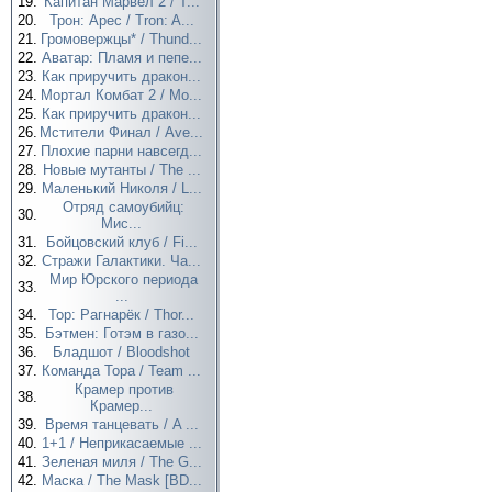
19.
Капитан Марвел 2 / T...
20.
Трон: Арес / Tron: A...
21.
Громовержцы* / Thund...
22.
Аватар: Пламя и пепе...
23.
Как приручить дракон...
24.
Мортал Комбат 2 / Mo...
25.
Как приручить дракон...
26.
Мстители Финал / Ave...
27.
Плохие парни навсегд...
28.
Новые мутанты / The ...
29.
Маленький Николя / L...
Отряд самоубийц:
30.
Мис...
31.
Бойцовский клуб / Fi...
32.
Стражи Галактики. Ча...
Мир Юрского периода
33.
...
34.
Тор: Рагнарёк / Thor...
35.
Бэтмен: Готэм в газо...
36.
Бладшот / Bloodshot
37.
Команда Тора / Team ...
Крамер против
38.
Крамер...
39.
Время танцевать / A ...
40.
1+1 / Неприкасаемые ...
41.
Зеленая миля / The G...
42.
Маска / The Mask [BD...