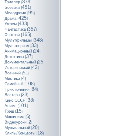
379
Триллер
[
]
451
Боевики
[
]
95
Мелодрама
[
]
425
Драма
[
]
433
Ужасы
[
]
357
Фантастика
[
]
165
Фэнтази
[
]
348
Мультфильмы
[
]
33
Мультсериал
[
]
24
Анимационный
[
]
37
Детективы
[
]
25
Документальный
[
]
42
Исторический
[
]
51
Военный
[
]
4
Мистика
[
]
108
Семейный
[
]
84
Приключения
[
]
23
Вестерн
[
]
38
Кино СССР
[
]
101
Аниме
[
]
15
Трэш
[
]
6
Машинима
[
]
2
Видеоуроки
[
]
20
Музыкальный
[
]
18
Клипы/Концерты
[
]