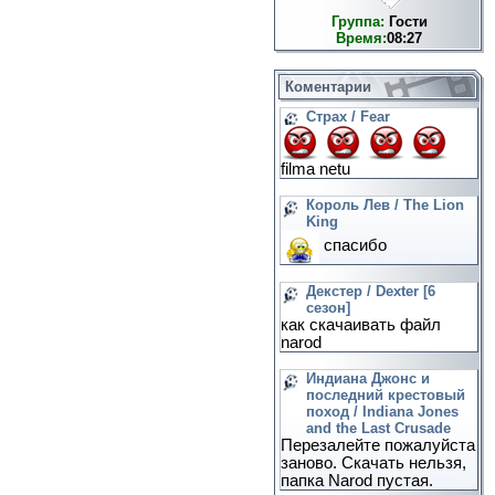
Группа:
Гости
Время:
08:27
Коментарии
Страх / Fear
filma netu
Король Лев / The Lion
King
спасибо
Декстер / Dexter [6
сезон]
как скачаивать файл
narod
Индиана Джонс и
последний крестовый
поход / Indiana Jones
and the Last Crusade
Перезалейте пожалуйста
заново. Скачать нельзя,
папка Narod пустая.