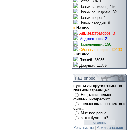
Всего: 39411
Новых за месяц: 154
Новых за неделю: 32
Новых вчера: 1
Новых сегодня: 0
»
Из них
Администраторов: 3
Модераторов: 2
Проверенных: 196
Обычных юзеров: 39190
»
Из них
Парней: 28035
Девушек: 11375
Наш опрос
нужны ли другие темы на
главной странице?
Нет, меня только
фильмы интересуют
Только если по тематике
сайта
Мне все равно
а что будет то?
Результаты
|
Архив опросов