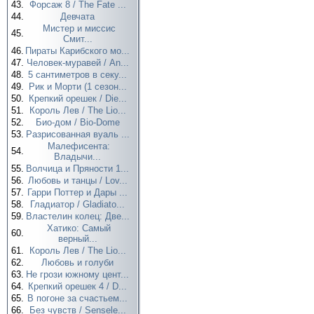
43.
Форсаж 8 / The Fate ...
44.
Девчата
Мистер и миссис
45.
Смит...
46.
Пираты Карибского мо...
47.
Человек-муравей / An...
48.
5 сантиметров в секу...
49.
Рик и Морти (1 сезон...
50.
Крепкий орешек / Die...
51.
Король Лев / The Lio...
52.
Био-дом / Bio-Dome
53.
Разрисованная вуаль ...
Малефисента:
54.
Владычи...
55.
Волчица и Пряности 1...
56.
Любовь и танцы / Lov...
57.
Гарри Поттер и Дары ...
58.
Гладиатор / Gladiato...
59.
Властелин колец: Две...
Хатико: Самый
60.
верный...
61.
Король Лев / The Lio...
62.
Любовь и голуби
63.
Не грози южному цент...
64.
Крепкий орешек 4 / D...
65.
В погоне за счастьем...
66.
Без чувств / Sensele...