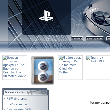
главная
регистрация
в
Меню сайта
PSP фильмы
Гостям запре
PSP сериалы
Разное для PSP