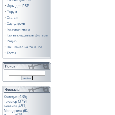
Игры для PSP
Форум
Статьи
Саундтреки
Гостевая книга
Как выкладывать фильмы
Радио
Наш канал на YouTube
Тесты
Поиск
Фильмы
435
Комедия
[
]
379
Триллер
[
]
451
Боевики
[
]
95
Мелодрама
[
]