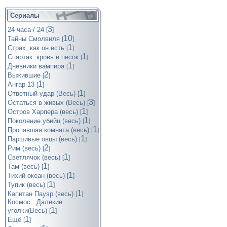
Сериалы
3
24 часа / 24
[
]
10
Тайны Смолвиля
[
]
1
Страх, как он есть
[
]
1
Спартак: кровь и песок
[
]
1
Дневники вампира
[
]
2
Выжившие
[
]
1
Ангар 13
[
]
1
Ответный удар (Весь)
[
]
3
Остаться в живых (Весь)
[
]
1
Остров Харпера (весь)
[
]
1
Поколение убийц (весь)
[
]
1
Пропавшая комната (весь)
[
]
1
Паршивые овцы (весь)
[
]
2
Рим (весь)
[
]
1
Светлячок (весь)
[
]
1
Там (весь)
[
]
1
Тихий океан (весь)
[
]
1
Тупик (весь)
[
]
1
Капитан Пауэр (весь)
[
]
Космос : Далекие
1
уголки(Весь)
[
]
1
Ещё
[
]