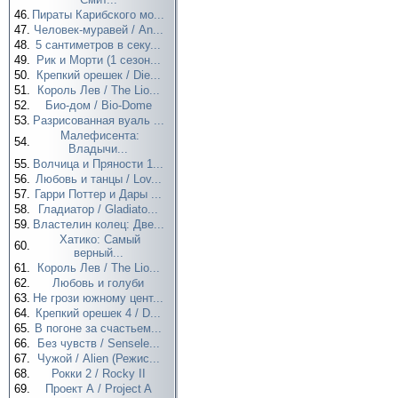
46.
Пираты Карибского мо...
47.
Человек-муравей / An...
48.
5 сантиметров в секу...
49.
Рик и Морти (1 сезон...
50.
Крепкий орешек / Die...
51.
Король Лев / The Lio...
52.
Био-дом / Bio-Dome
53.
Разрисованная вуаль ...
Малефисента:
54.
Владычи...
55.
Волчица и Пряности 1...
56.
Любовь и танцы / Lov...
57.
Гарри Поттер и Дары ...
58.
Гладиатор / Gladiato...
59.
Властелин колец: Две...
Хатико: Самый
60.
верный...
61.
Король Лев / The Lio...
62.
Любовь и голуби
63.
Не грози южному цент...
64.
Крепкий орешек 4 / D...
65.
В погоне за счастьем...
66.
Без чувств / Sensele...
67.
Чужой / Alien (Режис...
68.
Рокки 2 / Rocky II
69.
Проект А / Project A