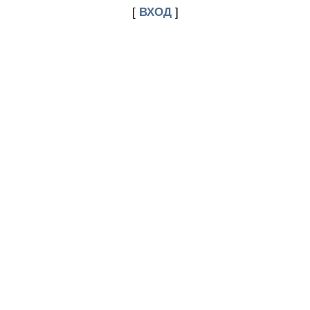
[
ВХОД
]