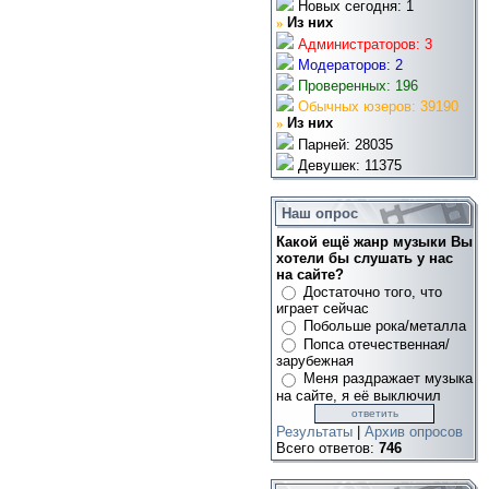
Новых сегодня: 1
»
Из них
Администраторов: 3
Модераторов: 2
Проверенных: 196
Обычных юзеров: 39190
»
Из них
Парней: 28035
Девушек: 11375
Наш опрос
Какой ещё жанр музыки Вы
хотели бы слушать у нас
на сайте?
Достаточно того, что
играет сейчас
Побольше рока/металла
Попса отечественная/
зарубежная
Меня раздражает музыка
на сайте, я её выключил
Результаты
|
Архив опросов
Всего ответов:
746