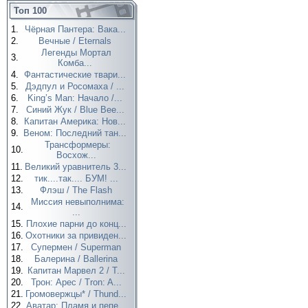
Топ 100
1.
Чёрная Пантера: Вака...
2.
Вечные / Eternals
Легенды Мортал
3.
Комба...
4.
Фантастические твари...
5.
Дэдпул и Росомаха / ...
6.
King’s Man: Начало /...
7.
Синий Жук / Blue Bee...
8.
Капитан Америка: Нов...
9.
Веном: Последний тан...
Трансформеры:
10.
Восхож...
11.
Великий уравнитель 3...
12.
тик....так.... БУМ! ...
13.
Флэш / The Flash
Миссия невыполнима:
14.
...
15.
Плохие парни до конц...
16.
Охотники за привиден...
17.
Супермен / Superman
18.
Балерина / Ballerina
19.
Капитан Марвел 2 / T...
20.
Трон: Арес / Tron: A...
21.
Громовержцы* / Thund...
22.
Аватар: Пламя и пепе...