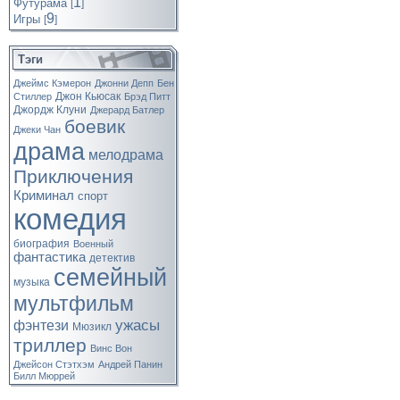
1
Футурама
[
]
9
Игры
[
]
Тэги
Джеймс Кэмерон
Джонни Депп
Бен
Джон Кьюсак
Стиллер
Брэд Питт
Джордж Клуни
Джерард Батлер
боевик
Джеки Чан
драма
мелодрама
Приключения
Криминал
спорт
комедия
биография
Военный
фантастика
детектив
семейный
музыка
мультфильм
ужасы
фэнтези
Мюзикл
триллер
Винс Вон
Джейсон Стэтхэм
Андрей Панин
Билл Мюррей