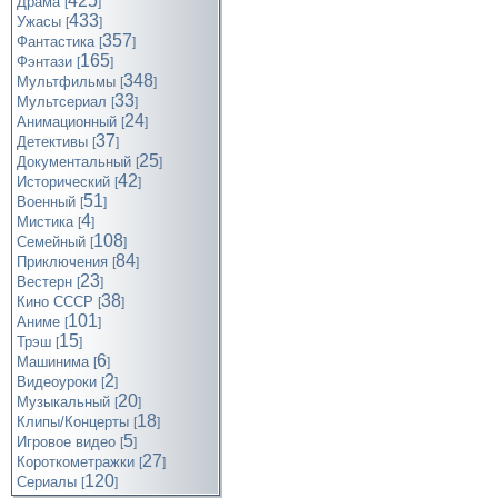
425
Драма
[
]
433
Ужасы
[
]
357
Фантастика
[
]
165
Фэнтази
[
]
348
Мультфильмы
[
]
33
Мультсериал
[
]
24
Анимационный
[
]
37
Детективы
[
]
25
Документальный
[
]
42
Исторический
[
]
51
Военный
[
]
4
Мистика
[
]
108
Семейный
[
]
84
Приключения
[
]
23
Вестерн
[
]
38
Кино СССР
[
]
101
Аниме
[
]
15
Трэш
[
]
6
Машинима
[
]
2
Видеоуроки
[
]
20
Музыкальный
[
]
18
Клипы/Концерты
[
]
5
Игровое видео
[
]
27
Короткометражки
[
]
120
Cериалы
[
]