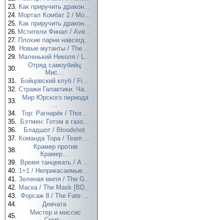
23.
Как приручить дракон...
24.
Мортал Комбат 2 / Mo...
25.
Как приручить дракон...
26.
Мстители Финал / Ave...
27.
Плохие парни навсегд...
28.
Новые мутанты / The ...
29.
Маленький Николя / L...
Отряд самоубийц:
30.
Мис...
31.
Бойцовский клуб / Fi...
32.
Стражи Галактики. Ча...
Мир Юрского периода
33.
...
34.
Тор: Рагнарёк / Thor...
35.
Бэтмен: Готэм в газо...
36.
Бладшот / Bloodshot
37.
Команда Тора / Team ...
Крамер против
38.
Крамер...
39.
Время танцевать / A ...
40.
1+1 / Неприкасаемые ...
41.
Зеленая миля / The G...
42.
Маска / The Mask [BD...
43.
Форсаж 8 / The Fate ...
44.
Девчата
Мистер и миссис
45.
Смит...