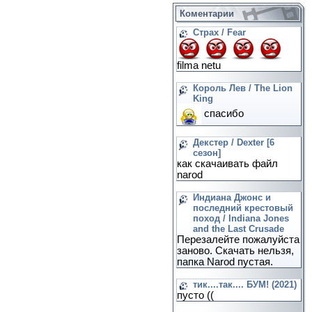
Коментарии
Страх / Fear
filma netu
Король Лев / The Lion
King
спасибо
Декстер / Dexter [6
сезон]
как скачаивать файл
narod
Индиана Джонс и
последний крестовый
поход / Indiana Jones
and the Last Crusade
Перезалейте пожалуйста
заново. Скачать нельзя,
папка Narod пустая.
тик....так.... БУМ! (2021)
пусто ((