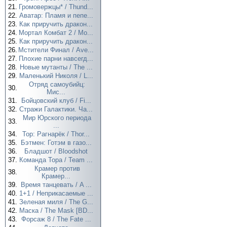
21.
Громовержцы* / Thund...
22.
Аватар: Пламя и пепе...
23.
Как приручить дракон...
24.
Мортал Комбат 2 / Mo...
25.
Как приручить дракон...
26.
Мстители Финал / Ave...
27.
Плохие парни навсегд...
28.
Новые мутанты / The ...
29.
Маленький Николя / L...
Отряд самоубийц:
30.
Мис...
31.
Бойцовский клуб / Fi...
32.
Стражи Галактики. Ча...
Мир Юрского периода
33.
...
34.
Тор: Рагнарёк / Thor...
35.
Бэтмен: Готэм в газо...
36.
Бладшот / Bloodshot
37.
Команда Тора / Team ...
Крамер против
38.
Крамер...
39.
Время танцевать / A ...
40.
1+1 / Неприкасаемые ...
41.
Зеленая миля / The G...
42.
Маска / The Mask [BD...
43.
Форсаж 8 / The Fate ...