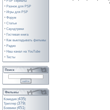
PSP сериалы
Разное для PSP
Игры для PSP
Форум
Статьи
Саундтреки
Гостевая книга
Как выкладывать фильмы
Радио
Наш канал на YouTube
Тесты
Поиск
Фильмы
435
Комедия
[
]
379
Триллер
[
]
451
Боевики
[
]