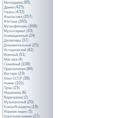
95
Мелодрама
[
]
425
Драма
[
]
433
Ужасы
[
]
357
Фантастика
[
]
165
Фэнтази
[
]
348
Мультфильмы
[
]
33
Мультсериал
[
]
24
Анимационный
[
]
37
Детективы
[
]
25
Документальный
[
]
42
Исторический
[
]
51
Военный
[
]
4
Мистика
[
]
108
Семейный
[
]
84
Приключения
[
]
23
Вестерн
[
]
38
Кино СССР
[
]
101
Аниме
[
]
15
Трэш
[
]
6
Машинима
[
]
2
Видеоуроки
[
]
20
Музыкальный
[
]
18
Клипы/Концерты
[
]
5
Игровое видео
[
]
27
Короткометражки
[
]