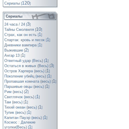
120
Cериалы
[
]
Сериалы
3
24 часа / 24
[
]
10
Тайны Смолвиля
[
]
1
Страх, как он есть
[
]
1
Спартак: кровь и песок
[
]
1
Дневники вампира
[
]
2
Выжившие
[
]
1
Ангар 13
[
]
1
Ответный удар (Весь)
[
]
3
Остаться в живых (Весь)
[
]
1
Остров Харпера (весь)
[
]
1
Поколение убийц (весь)
[
]
1
Пропавшая комната (весь)
[
]
1
Паршивые овцы (весь)
[
]
2
Рим (весь)
[
]
1
Светлячок (весь)
[
]
1
Там (весь)
[
]
1
Тихий океан (весь)
[
]
1
Тупик (весь)
[
]
1
Капитан Пауэр (весь)
[
]
Космос : Далекие
1
уголки(Весь)
[
]