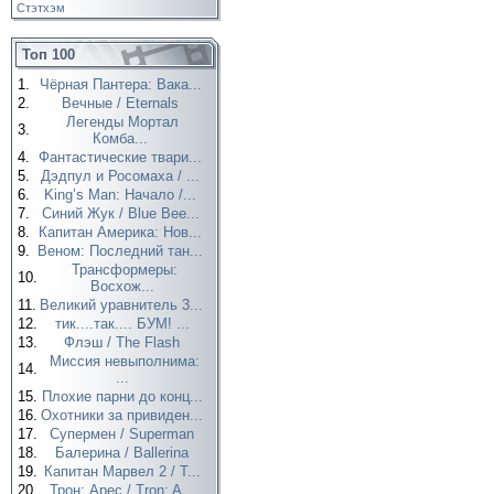
Стэтхэм
Топ 100
1.
Чёрная Пантера: Вака...
2.
Вечные / Eternals
Легенды Мортал
3.
Комба...
4.
Фантастические твари...
5.
Дэдпул и Росомаха / ...
6.
King’s Man: Начало /...
7.
Синий Жук / Blue Bee...
8.
Капитан Америка: Нов...
9.
Веном: Последний тан...
Трансформеры:
10.
Восхож...
11.
Великий уравнитель 3...
12.
тик....так.... БУМ! ...
13.
Флэш / The Flash
Миссия невыполнима:
14.
...
15.
Плохие парни до конц...
16.
Охотники за привиден...
17.
Супермен / Superman
18.
Балерина / Ballerina
19.
Капитан Марвел 2 / T...
20.
Трон: Арес / Tron: A...