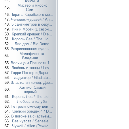
44.
Девчата
Мистер и миссис
45.
Смит...
46.
Пираты Карибского мо...
47.
Человек-муравей / An...
48.
5 сантиметров в секу...
49.
Рик и Морти (1 сезон...
50.
Крепкий орешек / Die...
51.
Король Лев / The Lio...
52.
Био-дом / Bio-Dome
53.
Разрисованная вуаль ...
Малефисента:
54.
Владычи...
55.
Волчица и Пряности 1...
56.
Любовь и танцы / Lov...
57.
Гарри Поттер и Дары ...
58.
Гладиатор / Gladiato...
59.
Властелин колец: Две...
Хатико: Самый
60.
верный...
61.
Король Лев / The Lio...
62.
Любовь и голуби
63.
Не грози южному цент...
64.
Крепкий орешек 4 / D...
65.
В погоне за счастьем...
66.
Без чувств / Sensele...
67.
Чужой / Alien (Режис...