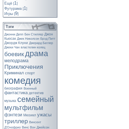
1
Ещё
[
]
1
Футурама
[
]
9
Игры
[
]
Тэги
Джон
Джонни Депп
Бен Стиллер
Кьюсак
Джек Николсон
Брэд Питт
Джордж Клуни
Джерард Батлер
Джеки Чан
властелин колец
драма
боевик
мелодрама
Приключения
Криминал
спорт
комедия
биография
Военный
фантастика
детектив
семейный
музыка
мультфильм
ужасы
фэнтези
Мюзикл
триллер
Винсент
Д’Онофрио
Винс Вон
Джейсон