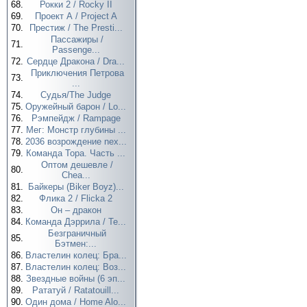
68.
Рокки 2 / Rocky II
69.
Проект А / Project A
70.
Престиж / The Presti...
Пассажиры /
71.
Passenge...
72.
Сердце Дракона / Dra...
Приключения Петрова
73.
...
74.
Судья/The Judge
75.
Оружейный барон / Lo...
76.
Рэмпейдж / Rampage
77.
Мег: Монстр глубины ...
78.
2036 возрождение nex...
79.
Команда Тора. Часть ...
Оптом дешевле /
80.
Chea...
81.
Байкеры (Biker Boyz)...
82.
Флика 2 / Flicka 2
83.
Он – дракон
84.
Команда Дэррила / Te...
Безграничный
85.
Бэтмен:...
86.
Властелин колец: Бра...
87.
Властелин колец: Воз...
88.
Звездные войны (6 эп...
89.
Рататуй / Ratatouill...
90.
Один дома / Home Alo...