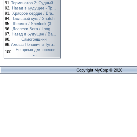
91.
Терминатор 2: Судный...
92.
Назад в будущее - Тр...
93.
Храброе сердце / Bra...
94.
Большой куш / Snatch
95.
Шерлок / Sherlock (3...
96.
Доспехи Бога / Long ...
97.
Назад в будущее / Ba...
98.
Самогонщики
99.
Алеша Попович и Туга...
Не время для орехов
100.
...
Copyright MyCorp © 2026