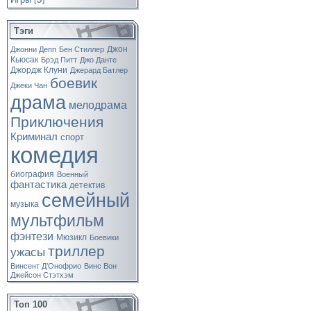
[
]
Тэги
Джон
Джонни Депп
Бен Стиллер
Кьюсак
Брэд Питт
Джо Данте
Джордж Клуни
Джерард Батлер
боевик
Джеки Чан
драма
мелодрама
Приключения
Криминал
спорт
комедия
биография
Военный
фантастика
детектив
семейный
музыка
мультфильм
фэнтези
Мюзикл
Боевики
триллер
ужасы
Винсент Д’Онофрио
Винс Вон
Джейсон Стэтхэм
Топ 100