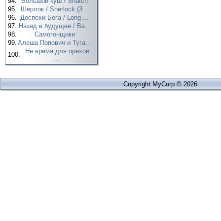
94.
Большой куш / Snatch
95.
Шерлок / Sherlock (3...
96.
Доспехи Бога / Long ...
97.
Назад в будущее / Ba...
98.
Самогонщики
99.
Алеша Попович и Туга...
Не время для орехов
100.
...
Copyright MyCorp © 2026