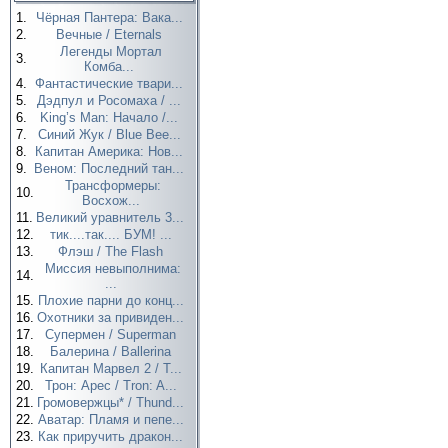
1.
Чёрная Пантера: Вака...
2.
Вечные / Eternals
Легенды Мортал
3.
Комба...
4.
Фантастические твари...
5.
Дэдпул и Росомаха / ...
6.
King’s Man: Начало /...
7.
Синий Жук / Blue Bee...
8.
Капитан Америка: Нов...
9.
Веном: Последний тан...
Трансформеры:
10.
Восхож...
11.
Великий уравнитель 3...
12.
тик....так.... БУМ! ...
13.
Флэш / The Flash
Миссия невыполнима:
14.
...
15.
Плохие парни до конц...
16.
Охотники за привиден...
17.
Супермен / Superman
18.
Балерина / Ballerina
19.
Капитан Марвел 2 / T...
20.
Трон: Арес / Tron: A...
21.
Громовержцы* / Thund...
22.
Аватар: Пламя и пепе...
23.
Как приручить дракон...