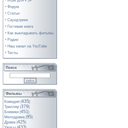
Игры для PSP
Форум
Статьи
Саундтреки
Гостевая книга
Как выкладывать фильмы
Радио
Наш канал на YouTube
Тесты
Поиск
Фильмы
435
Комедия
[
]
379
Триллер
[
]
451
Боевики
[
]
95
Мелодрама
[
]
425
Драма
[
]
433
Ужасы
[
]