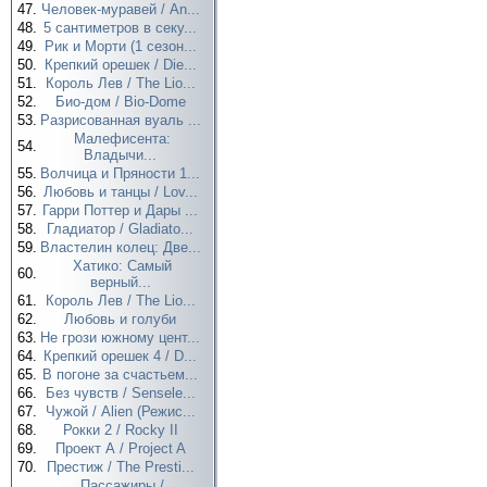
47.
Человек-муравей / An...
48.
5 сантиметров в секу...
49.
Рик и Морти (1 сезон...
50.
Крепкий орешек / Die...
51.
Король Лев / The Lio...
52.
Био-дом / Bio-Dome
53.
Разрисованная вуаль ...
Малефисента:
54.
Владычи...
55.
Волчица и Пряности 1...
56.
Любовь и танцы / Lov...
57.
Гарри Поттер и Дары ...
58.
Гладиатор / Gladiato...
59.
Властелин колец: Две...
Хатико: Самый
60.
верный...
61.
Король Лев / The Lio...
62.
Любовь и голуби
63.
Не грози южному цент...
64.
Крепкий орешек 4 / D...
65.
В погоне за счастьем...
66.
Без чувств / Sensele...
67.
Чужой / Alien (Режис...
68.
Рокки 2 / Rocky II
69.
Проект А / Project A
70.
Престиж / The Presti...
Пассажиры /