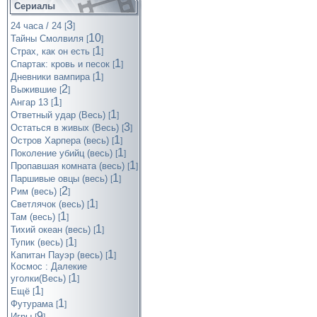
Сериалы
3
24 часа / 24
[
]
10
Тайны Смолвиля
[
]
1
Страх, как он есть
[
]
1
Спартак: кровь и песок
[
]
1
Дневники вампира
[
]
2
Выжившие
[
]
1
Ангар 13
[
]
1
Ответный удар (Весь)
[
]
3
Остаться в живых (Весь)
[
]
1
Остров Харпера (весь)
[
]
1
Поколение убийц (весь)
[
]
1
Пропавшая комната (весь)
[
]
1
Паршивые овцы (весь)
[
]
2
Рим (весь)
[
]
1
Светлячок (весь)
[
]
1
Там (весь)
[
]
1
Тихий океан (весь)
[
]
1
Тупик (весь)
[
]
1
Капитан Пауэр (весь)
[
]
Космос : Далекие
1
уголки(Весь)
[
]
1
Ещё
[
]
1
Футурама
[
]
9
Игры