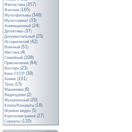
357
Фантастика
[
]
165
Фэнтази
[
]
348
Мультфильмы
[
]
33
Мультсериал
[
]
24
Анимационный
[
]
37
Детективы
[
]
25
Документальный
[
]
42
Исторический
[
]
51
Военный
[
]
4
Мистика
[
]
108
Семейный
[
]
84
Приключения
[
]
23
Вестерн
[
]
38
Кино СССР
[
]
101
Аниме
[
]
15
Трэш
[
]
6
Машинима
[
]
2
Видеоуроки
[
]
20
Музыкальный
[
]
18
Клипы/Концерты
[
]
5
Игровое видео
[
]
27
Короткометражки
[
]
120
Cериалы
[
]