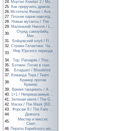
24.
Мортал Комбат 2 / Mo...
25.
Как приручить дракон...
26.
Мстители Финал / Ave...
27.
Плохие парни навсегд...
28.
Новые мутанты / The ...
29.
Маленький Николя / L...
Отряд самоубийц:
30.
Мис...
31.
Бойцовский клуб / Fi...
32.
Стражи Галактики. Ча...
Мир Юрского периода
33.
...
34.
Тор: Рагнарёк / Thor...
35.
Бэтмен: Готэм в газо...
36.
Бладшот / Bloodshot
37.
Команда Тора / Team ...
Крамер против
38.
Крамер...
39.
Время танцевать / A ...
40.
1+1 / Неприкасаемые ...
41.
Зеленая миля / The G...
42.
Маска / The Mask [BD...
43.
Форсаж 8 / The Fate ...
44.
Девчата
Мистер и миссис
45.
Смит...
46.
Пираты Карибского мо...