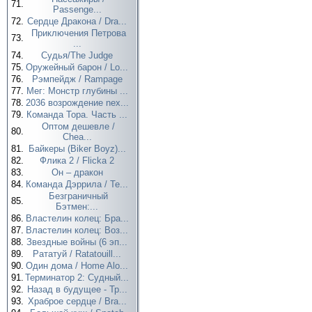
71.
Passenge...
72.
Сердце Дракона / Dra...
Приключения Петрова
73.
...
74.
Судья/The Judge
75.
Оружейный барон / Lo...
76.
Рэмпейдж / Rampage
77.
Мег: Монстр глубины ...
78.
2036 возрождение nex...
79.
Команда Тора. Часть ...
Оптом дешевле /
80.
Chea...
81.
Байкеры (Biker Boyz)...
82.
Флика 2 / Flicka 2
83.
Он – дракон
84.
Команда Дэррила / Te...
Безграничный
85.
Бэтмен:...
86.
Властелин колец: Бра...
87.
Властелин колец: Воз...
88.
Звездные войны (6 эп...
89.
Рататуй / Ratatouill...
90.
Один дома / Home Alo...
91.
Терминатор 2: Судный...
92.
Назад в будущее - Тр...
93.
Храброе сердце / Bra...