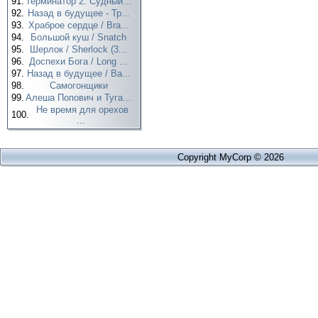
91.
Терминатор 2: Судный...
92.
Назад в будущее - Тр...
93.
Храброе сердце / Bra...
94.
Большой куш / Snatch
95.
Шерлок / Sherlock (3...
96.
Доспехи Бога / Long ...
97.
Назад в будущее / Ba...
98.
Самогонщики
99.
Алеша Попович и Туга...
Не время для орехов
100.
...
Copyright MyCorp © 2026