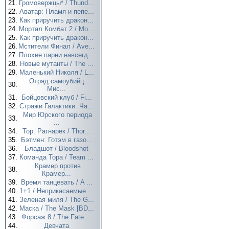
21.
Громовержцы* / Thund...
22.
Аватар: Пламя и пепе...
23.
Как приручить дракон...
24.
Мортал Комбат 2 / Mo...
25.
Как приручить дракон...
26.
Мстители Финал / Ave...
27.
Плохие парни навсегд...
28.
Новые мутанты / The ...
29.
Маленький Николя / L...
Отряд самоубийц:
30.
Мис...
31.
Бойцовский клуб / Fi...
32.
Стражи Галактики. Ча...
Мир Юрского периода
33.
...
34.
Тор: Рагнарёк / Thor...
35.
Бэтмен: Готэм в газо...
36.
Бладшот / Bloodshot
37.
Команда Тора / Team ...
Крамер против
38.
Крамер...
39.
Время танцевать / A ...
40.
1+1 / Неприкасаемые ...
41.
Зеленая миля / The G...
42.
Маска / The Mask [BD...
43.
Форсаж 8 / The Fate ...
44.
Девчата