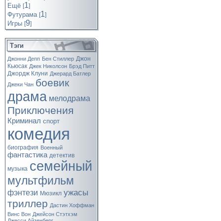
1
Ещё
[
]
1
Футурама
[
]
9
Игры
[
]
Тэги
Джон
Джонни Депп
Бен Стиллер
Кьюсак
Джек Николсон
Брэд Питт
Джордж Клуни
Джерард Батлер
боевик
Джеки Чан
драма
мелодрама
Приключения
Криминал
спорт
комедия
биография
Военный
фантастика
детектив
семейный
музыка
мультфильм
ужасы
фэнтези
Мюзикл
триллер
Дастин Хоффман
Винс Вон
Джейсон Стэтхэм
Джесси Айзенберг