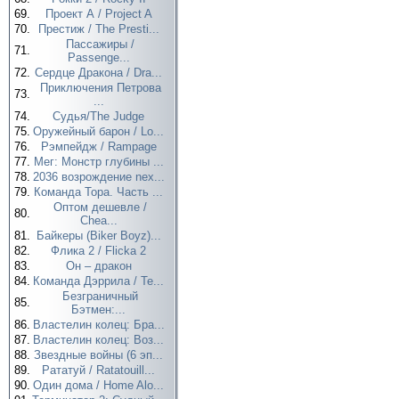
69.
Проект А / Project A
70.
Престиж / The Presti...
Пассажиры /
71.
Passenge...
72.
Сердце Дракона / Dra...
Приключения Петрова
73.
...
74.
Судья/The Judge
75.
Оружейный барон / Lo...
76.
Рэмпейдж / Rampage
77.
Мег: Монстр глубины ...
78.
2036 возрождение nex...
79.
Команда Тора. Часть ...
Оптом дешевле /
80.
Chea...
81.
Байкеры (Biker Boyz)...
82.
Флика 2 / Flicka 2
83.
Он – дракон
84.
Команда Дэррила / Te...
Безграничный
85.
Бэтмен:...
86.
Властелин колец: Бра...
87.
Властелин колец: Воз...
88.
Звездные войны (6 эп...
89.
Рататуй / Ratatouill...
90.
Один дома / Home Alo...