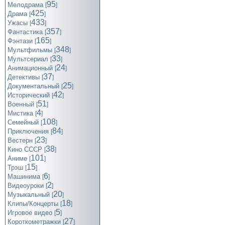
95
Мелодрама
[
]
425
Драма
[
]
433
Ужасы
[
]
357
Фантастика
[
]
165
Фэнтази
[
]
348
Мультфильмы
[
]
33
Мультсериал
[
]
24
Анимационный
[
]
37
Детективы
[
]
25
Документальный
[
]
42
Исторический
[
]
51
Военный
[
]
4
Мистика
[
]
108
Семейный
[
]
84
Приключения
[
]
23
Вестерн
[
]
38
Кино СССР
[
]
101
Аниме
[
]
15
Трэш
[
]
6
Машинима
[
]
2
Видеоуроки
[
]
20
Музыкальный
[
]
18
Клипы/Концерты
[
]
5
Игровое видео
[
]
27
Короткометражки
[
]