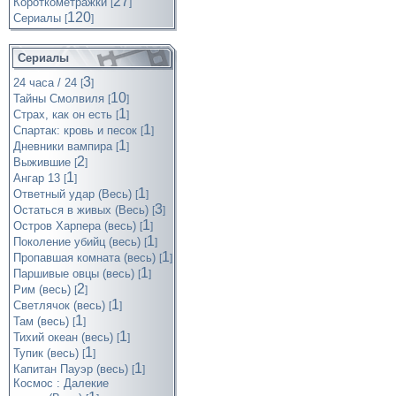
27
Короткометражки
[
]
120
Cериалы
[
]
Сериалы
3
24 часа / 24
[
]
10
Тайны Смолвиля
[
]
1
Страх, как он есть
[
]
1
Спартак: кровь и песок
[
]
1
Дневники вампира
[
]
2
Выжившие
[
]
1
Ангар 13
[
]
1
Ответный удар (Весь)
[
]
3
Остаться в живых (Весь)
[
]
1
Остров Харпера (весь)
[
]
1
Поколение убийц (весь)
[
]
1
Пропавшая комната (весь)
[
]
1
Паршивые овцы (весь)
[
]
2
Рим (весь)
[
]
1
Светлячок (весь)
[
]
1
Там (весь)
[
]
1
Тихий океан (весь)
[
]
1
Тупик (весь)
[
]
1
Капитан Пауэр (весь)
[
]
Космос : Далекие