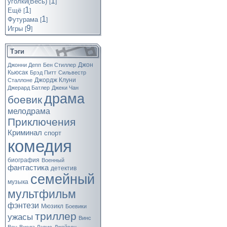
1
уголки(Весь)
[
]
1
Ещё
[
]
1
Футурама
[
]
9
Игры
[
]
Тэги
Джон
Джонни Депп
Бен Стиллер
Кьюсак
Брэд Питт
Сильвестр
Джордж Клуни
Сталлоне
Джерард Батлер
Джеки Чан
драма
боевик
мелодрама
Приключения
Криминал
спорт
комедия
биография
Военный
фантастика
детектив
семейный
музыка
мультфильм
фэнтези
Мюзикл
Боевики
триллер
ужасы
Винс