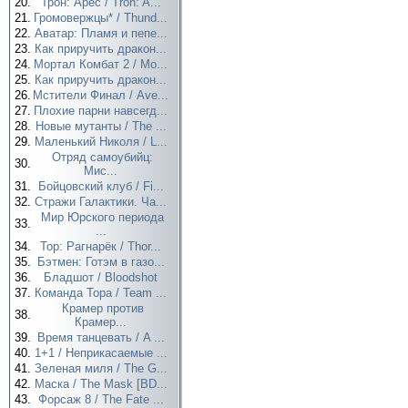
20.
Трон: Арес / Tron: A...
21.
Громовержцы* / Thund...
22.
Аватар: Пламя и пепе...
23.
Как приручить дракон...
24.
Мортал Комбат 2 / Mo...
25.
Как приручить дракон...
26.
Мстители Финал / Ave...
27.
Плохие парни навсегд...
28.
Новые мутанты / The ...
29.
Маленький Николя / L...
Отряд самоубийц:
30.
Мис...
31.
Бойцовский клуб / Fi...
32.
Стражи Галактики. Ча...
Мир Юрского периода
33.
...
34.
Тор: Рагнарёк / Thor...
35.
Бэтмен: Готэм в газо...
36.
Бладшот / Bloodshot
37.
Команда Тора / Team ...
Крамер против
38.
Крамер...
39.
Время танцевать / A ...
40.
1+1 / Неприкасаемые ...
41.
Зеленая миля / The G...
42.
Маска / The Mask [BD...
43.
Форсаж 8 / The Fate ...