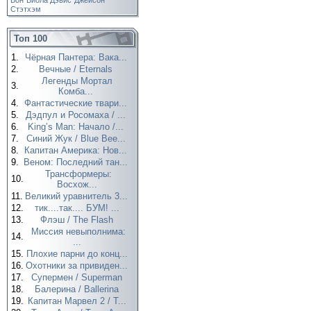
Вон
Виола Дэвис
Джейсон
Стэтхэм
Топ 100
1.
Чёрная Пантера: Вака...
2.
Вечные / Eternals
Легенды Мортал
3.
Комба...
4.
Фантастические твари...
5.
Дэдпул и Росомаха / ...
6.
King’s Man: Начало /...
7.
Синий Жук / Blue Bee...
8.
Капитан Америка: Нов...
9.
Веном: Последний тан...
Трансформеры:
10.
Восхож...
11.
Великий уравнитель 3...
12.
тик....так.... БУМ! ...
13.
Флэш / The Flash
Миссия невыполнима:
14.
...
15.
Плохие парни до конц...
16.
Охотники за привиден...
17.
Супермен / Superman
18.
Балерина / Ballerina
19.
Капитан Марвел 2 / T...