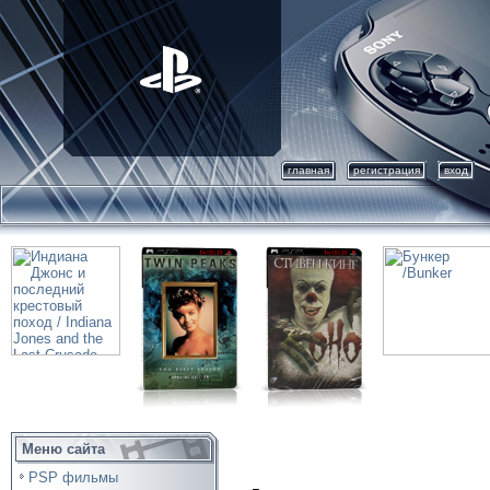
главная
регистрация
вход
Меню сайта
PSP фильмы