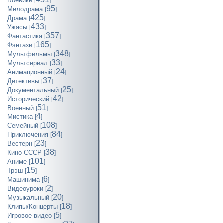
Боевики
[
]
95
Мелодрама
[
]
425
Драма
[
]
433
Ужасы
[
]
357
Фантастика
[
]
165
Фэнтази
[
]
348
Мультфильмы
[
]
33
Мультсериал
[
]
24
Анимационный
[
]
37
Детективы
[
]
25
Документальный
[
]
42
Исторический
[
]
51
Военный
[
]
4
Мистика
[
]
108
Семейный
[
]
84
Приключения
[
]
23
Вестерн
[
]
38
Кино СССР
[
]
101
Аниме
[
]
15
Трэш
[
]
6
Машинима
[
]
2
Видеоуроки
[
]
20
Музыкальный
[
]
18
Клипы/Концерты
[
]
5
Игровое видео
[
]