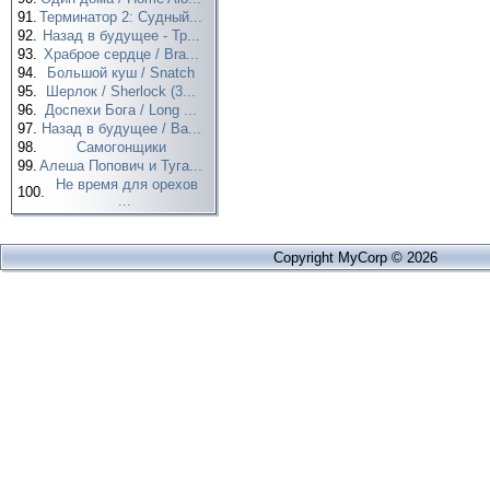
91.
Терминатор 2: Судный...
92.
Назад в будущее - Тр...
93.
Храброе сердце / Bra...
94.
Большой куш / Snatch
95.
Шерлок / Sherlock (3...
96.
Доспехи Бога / Long ...
97.
Назад в будущее / Ba...
98.
Самогонщики
99.
Алеша Попович и Туга...
Не время для орехов
100.
...
Copyright MyCorp © 2026