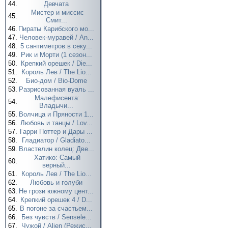
44.
Девчата
Мистер и миссис
45.
Смит...
46.
Пираты Карибского мо...
47.
Человек-муравей / An...
48.
5 сантиметров в секу...
49.
Рик и Морти (1 сезон...
50.
Крепкий орешек / Die...
51.
Король Лев / The Lio...
52.
Био-дом / Bio-Dome
53.
Разрисованная вуаль ...
Малефисента:
54.
Владычи...
55.
Волчица и Пряности 1...
56.
Любовь и танцы / Lov...
57.
Гарри Поттер и Дары ...
58.
Гладиатор / Gladiato...
59.
Властелин колец: Две...
Хатико: Самый
60.
верный...
61.
Король Лев / The Lio...
62.
Любовь и голуби
63.
Не грози южному цент...
64.
Крепкий орешек 4 / D...
65.
В погоне за счастьем...
66.
Без чувств / Sensele...
67.
Чужой / Alien (Режис...