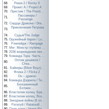
68.
Рокки 2 / Rocky II
69.
Проект А / Project A
70.
Престиж / The Presti...
Пассажиры /
71.
Passenge...
72.
Сердце Дракона / Dra...
Приключения Петрова
73.
...
74.
Судья/The Judge
75.
Оружейный барон / Lo...
76.
Рэмпейдж / Rampage
77.
Мег: Монстр глубины ...
78.
2036 возрождение nex...
79.
Команда Тора. Часть ...
Оптом дешевле /
80.
Chea...
81.
Байкеры (Biker Boyz)...
82.
Флика 2 / Flicka 2
83.
Он – дракон
84.
Команда Дэррила / Te...
Безграничный
85.
Бэтмен:...
86.
Властелин колец: Бра...
87.
Властелин колец: Воз...
88.
Звездные войны (6 эп...
89.
Рататуй / Ratatouill...
90.
Один дома / Home Alo...