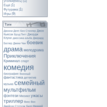
1
уголки(Весь)
[
]
1
Ещё
[
]
1
Футурама
[
]
9
Игры
[
]
Тэги
Джон
Джонни Депп
Бен Стиллер
Кьюсак
Джордж
Брэд Питт
Клуни
джессика альба
Джерард
боевик
Батлер
Джеки Чан
драма
мелодрама
Приключения
Криминал
спорт
комедия
биография
Военный
фантастика
детектив
семейный
музыка
мультфильм
ужасы
фэнтези
Мюзикл
триллер
Винс Вон
Джейсон Стэтхэм
Билл Мюррей