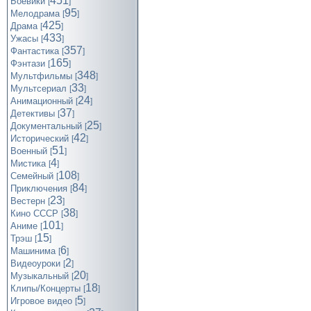
451
Боевики
[
]
95
Мелодрама
[
]
425
Драма
[
]
433
Ужасы
[
]
357
Фантастика
[
]
165
Фэнтази
[
]
348
Мультфильмы
[
]
33
Мультсериал
[
]
24
Анимационный
[
]
37
Детективы
[
]
25
Документальный
[
]
42
Исторический
[
]
51
Военный
[
]
4
Мистика
[
]
108
Семейный
[
]
84
Приключения
[
]
23
Вестерн
[
]
38
Кино СССР
[
]
101
Аниме
[
]
15
Трэш
[
]
6
Машинима
[
]
2
Видеоуроки
[
]
20
Музыкальный
[
]
18
Клипы/Концерты
[
]
5
Игровое видео
[
]