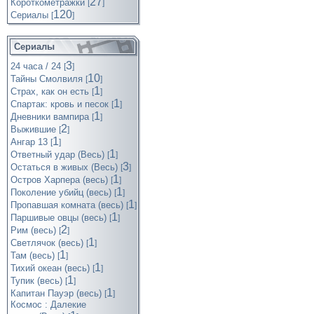
27
Короткометражки
[
]
120
Cериалы
[
]
Сериалы
3
24 часа / 24
[
]
10
Тайны Смолвиля
[
]
1
Страх, как он есть
[
]
1
Спартак: кровь и песок
[
]
1
Дневники вампира
[
]
2
Выжившие
[
]
1
Ангар 13
[
]
1
Ответный удар (Весь)
[
]
3
Остаться в живых (Весь)
[
]
1
Остров Харпера (весь)
[
]
1
Поколение убийц (весь)
[
]
1
Пропавшая комната (весь)
[
]
1
Паршивые овцы (весь)
[
]
2
Рим (весь)
[
]
1
Светлячок (весь)
[
]
1
Там (весь)
[
]
1
Тихий океан (весь)
[
]
1
Тупик (весь)
[
]
1
Капитан Пауэр (весь)
[
]
Космос : Далекие