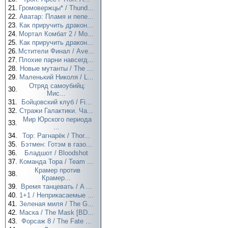
21.
Громовержцы* / Thund...
22.
Аватар: Пламя и пепе...
23.
Как приручить дракон...
24.
Мортал Комбат 2 / Mo...
25.
Как приручить дракон...
26.
Мстители Финал / Ave...
27.
Плохие парни навсегд...
28.
Новые мутанты / The ...
29.
Маленький Николя / L...
Отряд самоубийц:
30.
Мис...
31.
Бойцовский клуб / Fi...
32.
Стражи Галактики. Ча...
Мир Юрского периода
33.
...
34.
Тор: Рагнарёк / Thor...
35.
Бэтмен: Готэм в газо...
36.
Бладшот / Bloodshot
37.
Команда Тора / Team ...
Крамер против
38.
Крамер...
39.
Время танцевать / A ...
40.
1+1 / Неприкасаемые ...
41.
Зеленая миля / The G...
42.
Маска / The Mask [BD...
43.
Форсаж 8 / The Fate ...