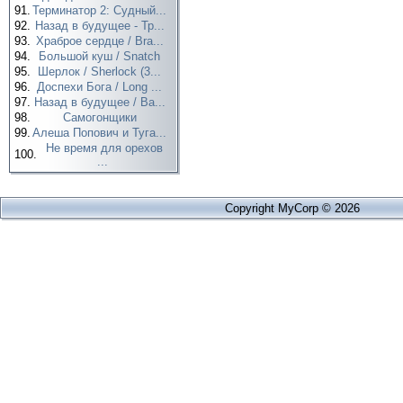
91.
Терминатор 2: Судный...
92.
Назад в будущее - Тр...
93.
Храброе сердце / Bra...
94.
Большой куш / Snatch
95.
Шерлок / Sherlock (3...
96.
Доспехи Бога / Long ...
97.
Назад в будущее / Ba...
98.
Самогонщики
99.
Алеша Попович и Туга...
Не время для орехов
100.
...
Copyright MyCorp © 2026