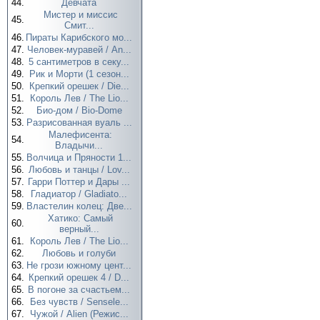
44.
Девчата
Мистер и миссис
45.
Смит...
46.
Пираты Карибского мо...
47.
Человек-муравей / An...
48.
5 сантиметров в секу...
49.
Рик и Морти (1 сезон...
50.
Крепкий орешек / Die...
51.
Король Лев / The Lio...
52.
Био-дом / Bio-Dome
53.
Разрисованная вуаль ...
Малефисента:
54.
Владычи...
55.
Волчица и Пряности 1...
56.
Любовь и танцы / Lov...
57.
Гарри Поттер и Дары ...
58.
Гладиатор / Gladiato...
59.
Властелин колец: Две...
Хатико: Самый
60.
верный...
61.
Король Лев / The Lio...
62.
Любовь и голуби
63.
Не грози южному цент...
64.
Крепкий орешек 4 / D...
65.
В погоне за счастьем...
66.
Без чувств / Sensele...
67.
Чужой / Alien (Режис...