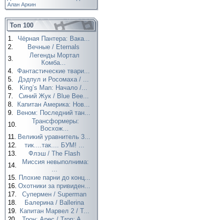
Алан Аркин
Топ 100
1.
Чёрная Пантера: Вака...
2.
Вечные / Eternals
Легенды Мортал
3.
Комба...
4.
Фантастические твари...
5.
Дэдпул и Росомаха / ...
6.
King’s Man: Начало /...
7.
Синий Жук / Blue Bee...
8.
Капитан Америка: Нов...
9.
Веном: Последний тан...
Трансформеры:
10.
Восхож...
11.
Великий уравнитель 3...
12.
тик....так.... БУМ! ...
13.
Флэш / The Flash
Миссия невыполнима:
14.
...
15.
Плохие парни до конц...
16.
Охотники за привиден...
17.
Супермен / Superman
18.
Балерина / Ballerina
19.
Капитан Марвел 2 / T...
20.
Трон: Арес / Tron: A...