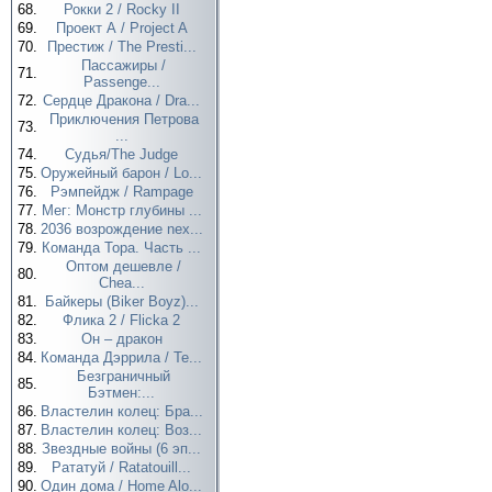
68.
Рокки 2 / Rocky II
69.
Проект А / Project A
70.
Престиж / The Presti...
Пассажиры /
71.
Passenge...
72.
Сердце Дракона / Dra...
Приключения Петрова
73.
...
74.
Судья/The Judge
75.
Оружейный барон / Lo...
76.
Рэмпейдж / Rampage
77.
Мег: Монстр глубины ...
78.
2036 возрождение nex...
79.
Команда Тора. Часть ...
Оптом дешевле /
80.
Chea...
81.
Байкеры (Biker Boyz)...
82.
Флика 2 / Flicka 2
83.
Он – дракон
84.
Команда Дэррила / Te...
Безграничный
85.
Бэтмен:...
86.
Властелин колец: Бра...
87.
Властелин колец: Воз...
88.
Звездные войны (6 эп...
89.
Рататуй / Ratatouill...
90.
Один дома / Home Alo...