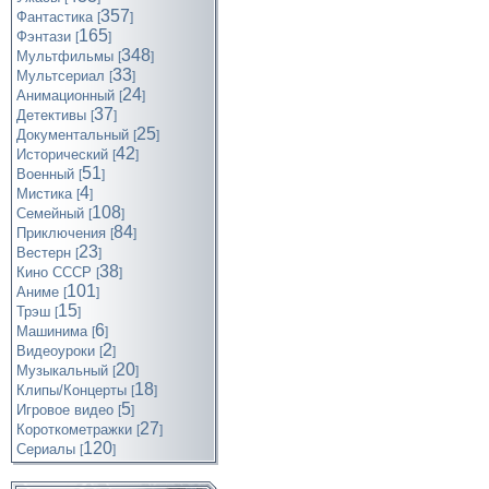
357
Фантастика
[
]
165
Фэнтази
[
]
348
Мультфильмы
[
]
33
Мультсериал
[
]
24
Анимационный
[
]
37
Детективы
[
]
25
Документальный
[
]
42
Исторический
[
]
51
Военный
[
]
4
Мистика
[
]
108
Семейный
[
]
84
Приключения
[
]
23
Вестерн
[
]
38
Кино СССР
[
]
101
Аниме
[
]
15
Трэш
[
]
6
Машинима
[
]
2
Видеоуроки
[
]
20
Музыкальный
[
]
18
Клипы/Концерты
[
]
5
Игровое видео
[
]
27
Короткометражки
[
]
120
Cериалы
[
]