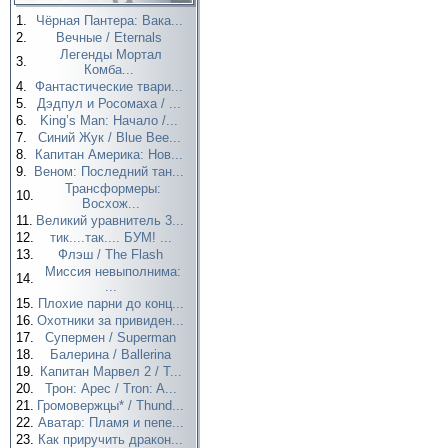
1.
Чёрная Пантера: Вака...
2.
Вечные / Eternals
Легенды Мортал
3.
Комба...
4.
Фантастические твари...
5.
Дэдпул и Росомаха / ...
6.
King’s Man: Начало /...
7.
Синий Жук / Blue Bee...
8.
Капитан Америка: Нов...
9.
Веном: Последний тан...
Трансформеры:
10.
Восхож...
11.
Великий уравнитель 3...
12.
тик....так.... БУМ! ...
13.
Флэш / The Flash
Миссия невыполнима:
14.
...
15.
Плохие парни до конц...
16.
Охотники за привиден...
17.
Супермен / Superman
18.
Балерина / Ballerina
19.
Капитан Марвел 2 / T...
20.
Трон: Арес / Tron: A...
21.
Громовержцы* / Thund...
22.
Аватар: Пламя и пепе...
23.
Как приручить дракон...