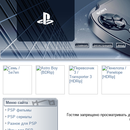
главная
регистрация
вход
Меню сайта
PSP фильмы
Гостям запрещено просматривать д
PSP сериалы
Разное для PSP