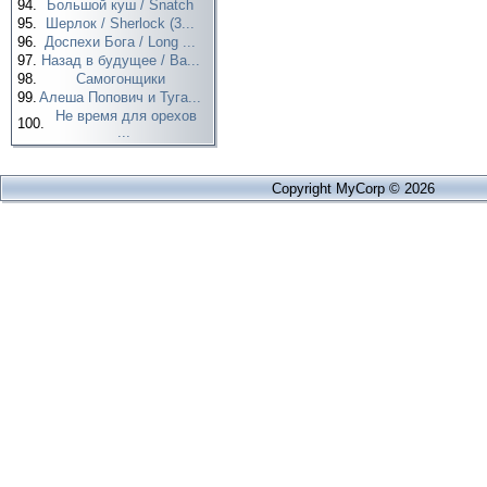
94.
Большой куш / Snatch
95.
Шерлок / Sherlock (3...
96.
Доспехи Бога / Long ...
97.
Назад в будущее / Ba...
98.
Самогонщики
99.
Алеша Попович и Туга...
Не время для орехов
100.
...
Copyright MyCorp © 2026