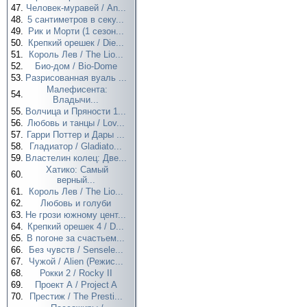
47.
Человек-муравей / An...
48.
5 сантиметров в секу...
49.
Рик и Морти (1 сезон...
50.
Крепкий орешек / Die...
51.
Король Лев / The Lio...
52.
Био-дом / Bio-Dome
53.
Разрисованная вуаль ...
Малефисента:
54.
Владычи...
55.
Волчица и Пряности 1...
56.
Любовь и танцы / Lov...
57.
Гарри Поттер и Дары ...
58.
Гладиатор / Gladiato...
59.
Властелин колец: Две...
Хатико: Самый
60.
верный...
61.
Король Лев / The Lio...
62.
Любовь и голуби
63.
Не грози южному цент...
64.
Крепкий орешек 4 / D...
65.
В погоне за счастьем...
66.
Без чувств / Sensele...
67.
Чужой / Alien (Режис...
68.
Рокки 2 / Rocky II
69.
Проект А / Project A
70.
Престиж / The Presti...