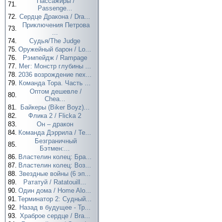
Пассажиры /
71.
Passenge...
72.
Сердце Дракона / Dra...
Приключения Петрова
73.
...
74.
Судья/The Judge
75.
Оружейный барон / Lo...
76.
Рэмпейдж / Rampage
77.
Мег: Монстр глубины ...
78.
2036 возрождение nex...
79.
Команда Тора. Часть ...
Оптом дешевле /
80.
Chea...
81.
Байкеры (Biker Boyz)...
82.
Флика 2 / Flicka 2
83.
Он – дракон
84.
Команда Дэррила / Te...
Безграничный
85.
Бэтмен:...
86.
Властелин колец: Бра...
87.
Властелин колец: Воз...
88.
Звездные войны (6 эп...
89.
Рататуй / Ratatouill...
90.
Один дома / Home Alo...
91.
Терминатор 2: Судный...
92.
Назад в будущее - Тр...
93.
Храброе сердце / Bra...