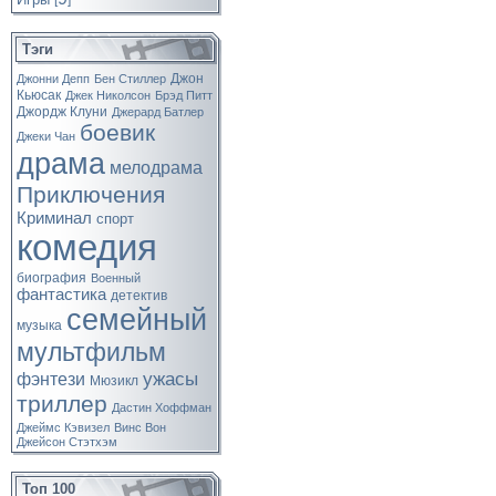
[
]
Тэги
Джон
Джонни Депп
Бен Стиллер
Кьюсак
Джек Николсон
Брэд Питт
Джордж Клуни
Джерард Батлер
боевик
Джеки Чан
драма
мелодрама
Приключения
Криминал
спорт
комедия
биография
Военный
фантастика
детектив
семейный
музыка
мультфильм
ужасы
фэнтези
Мюзикл
триллер
Дастин Хоффман
Джеймс Кэвизел
Винс Вон
Джейсон Стэтхэм
Топ 100