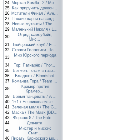
24.
Мортал Комбат 2 / Mo...
25.
Как приручить дракон...
26.
Мстители Финал / Ave...
27.
Плохие парни навсегд...
28.
Новые мутанты / The ...
29.
Маленький Николя / L...
Отряд самоубийц:
30.
Мис...
31.
Бойцовский клуб / Fi...
32.
Стражи Галактики. Ча...
Мир Юрского периода
33.
...
34.
Тор: Рагнарёк / Thor...
35.
Бэтмен: Готэм в газо...
36.
Бладшот / Bloodshot
37.
Команда Тора / Team ...
Крамер против
38.
Крамер...
39.
Время танцевать / A ...
40.
1+1 / Неприкасаемые ...
41.
Зеленая миля / The G...
42.
Маска / The Mask [BD...
43.
Форсаж 8 / The Fate ...
44.
Девчата
Мистер и миссис
45.
Смит...
46.
Пираты Карибского мо...