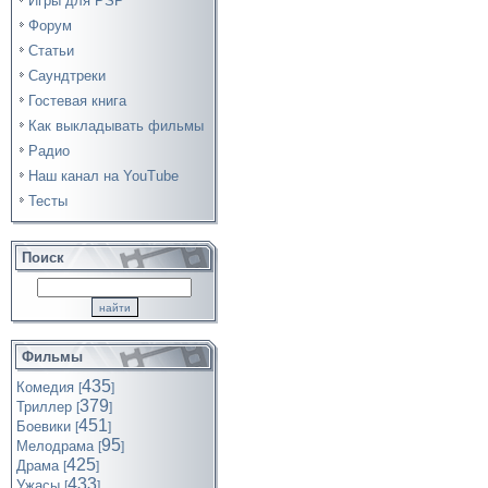
Игры для PSP
Форум
Статьи
Саундтреки
Гостевая книга
Как выкладывать фильмы
Радио
Наш канал на YouTube
Тесты
Поиск
Фильмы
435
Комедия
[
]
379
Триллер
[
]
451
Боевики
[
]
95
Мелодрама
[
]
425
Драма
[
]
433
Ужасы
[
]