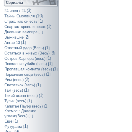
Сериалы
3
24 часа / 24
[
]
10
Тайны Смолвиля
[
]
1
Страх, как он есть
[
]
1
Спартак: кровь и песок
[
]
1
Дневники вампира
[
]
2
Выжившие
[
]
1
Ангар 13
[
]
1
Ответный удар (Весь)
[
]
3
Остаться в живых (Весь)
[
]
1
Остров Харпера (весь)
[
]
1
Поколение убийц (весь)
[
]
1
Пропавшая комната (весь)
[
]
1
Паршивые овцы (весь)
[
]
2
Рим (весь)
[
]
1
Светлячок (весь)
[
]
1
Там (весь)
[
]
1
Тихий океан (весь)
[
]
1
Тупик (весь)
[
]
1
Капитан Пауэр (весь)
[
]
Космос : Далекие
1
уголки(Весь)
[
]
1
Ещё
[
]
1
Футурама
[
]
9
Игры