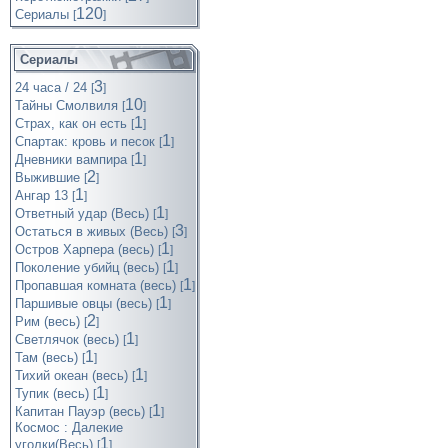
120
Cериалы
[
]
Сериалы
3
24 часа / 24
[
]
10
Тайны Смолвиля
[
]
1
Страх, как он есть
[
]
1
Спартак: кровь и песок
[
]
1
Дневники вампира
[
]
2
Выжившие
[
]
1
Ангар 13
[
]
1
Ответный удар (Весь)
[
]
3
Остаться в живых (Весь)
[
]
1
Остров Харпера (весь)
[
]
1
Поколение убийц (весь)
[
]
1
Пропавшая комната (весь)
[
]
1
Паршивые овцы (весь)
[
]
2
Рим (весь)
[
]
1
Светлячок (весь)
[
]
1
Там (весь)
[
]
1
Тихий океан (весь)
[
]
1
Тупик (весь)
[
]
1
Капитан Пауэр (весь)
[
]
Космос : Далекие
1
уголки(Весь)
[
]