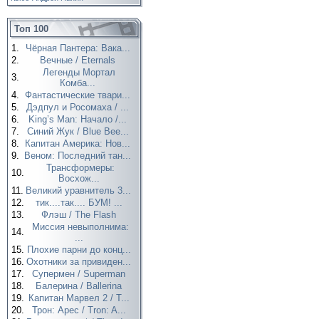
Топ 100
1.
Чёрная Пантера: Вака...
2.
Вечные / Eternals
Легенды Мортал
3.
Комба...
4.
Фантастические твари...
5.
Дэдпул и Росомаха / ...
6.
King’s Man: Начало /...
7.
Синий Жук / Blue Bee...
8.
Капитан Америка: Нов...
9.
Веном: Последний тан...
Трансформеры:
10.
Восхож...
11.
Великий уравнитель 3...
12.
тик....так.... БУМ! ...
13.
Флэш / The Flash
Миссия невыполнима:
14.
...
15.
Плохие парни до конц...
16.
Охотники за привиден...
17.
Супермен / Superman
18.
Балерина / Ballerina
19.
Капитан Марвел 2 / T...
20.
Трон: Арес / Tron: A...