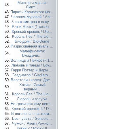
Мистер и миссис
45.
Смит...
46.
Пираты Карибского мо...
47.
Человек-муравей / An...
48.
5 сантиметров в секу...
49.
Рик и Морти (1 сезон...
50.
Крепкий орешек / Die...
51.
Король Лев / The Lio...
52.
Био-дом / Bio-Dome
53.
Разрисованная вуаль ...
Малефисента:
54.
Владычи...
55.
Волчица и Пряности 1...
56.
Любовь и танцы / Lov...
57.
Гарри Поттер и Дары ...
58.
Гладиатор / Gladiato...
59.
Властелин колец: Две...
Хатико: Самый
60.
верный...
61.
Король Лев / The Lio...
62.
Любовь и голуби
63.
Не грози южному цент...
64.
Крепкий орешек 4 / D...
65.
В погоне за счастьем...
66.
Без чувств / Sensele...
67.
Чужой / Alien (Режис...
68.
Рокки 2 / Rocky II