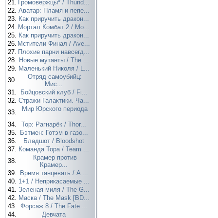
21.
Громовержцы* / Thund...
22.
Аватар: Пламя и пепе...
23.
Как приручить дракон...
24.
Мортал Комбат 2 / Mo...
25.
Как приручить дракон...
26.
Мстители Финал / Ave...
27.
Плохие парни навсегд...
28.
Новые мутанты / The ...
29.
Маленький Николя / L...
Отряд самоубийц:
30.
Мис...
31.
Бойцовский клуб / Fi...
32.
Стражи Галактики. Ча...
Мир Юрского периода
33.
...
34.
Тор: Рагнарёк / Thor...
35.
Бэтмен: Готэм в газо...
36.
Бладшот / Bloodshot
37.
Команда Тора / Team ...
Крамер против
38.
Крамер...
39.
Время танцевать / A ...
40.
1+1 / Неприкасаемые ...
41.
Зеленая миля / The G...
42.
Маска / The Mask [BD...
43.
Форсаж 8 / The Fate ...
44.
Девчата