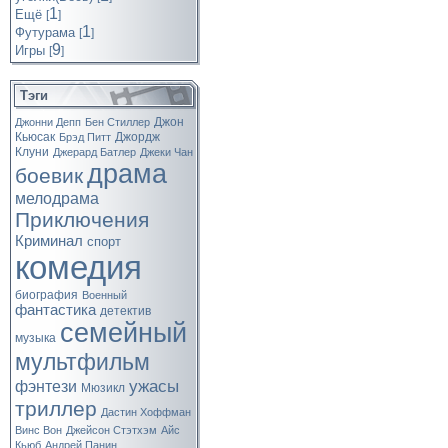
1
Ещё
[
]
1
Футурама
[
]
9
Игры
[
]
Тэги
Джон
Джонни Депп
Бен Стиллер
Кьюсак
Джордж
Брэд Питт
Клуни
Джерард Батлер
Джеки Чан
драма
боевик
мелодрама
Приключения
Криминал
спорт
комедия
биография
Военный
фантастика
детектив
семейный
музыка
мультфильм
ужасы
фэнтези
Мюзикл
триллер
Дастин Хоффман
Винс Вон
Джейсон Стэтхэм
Айс
Кьюб
Андрей Панин