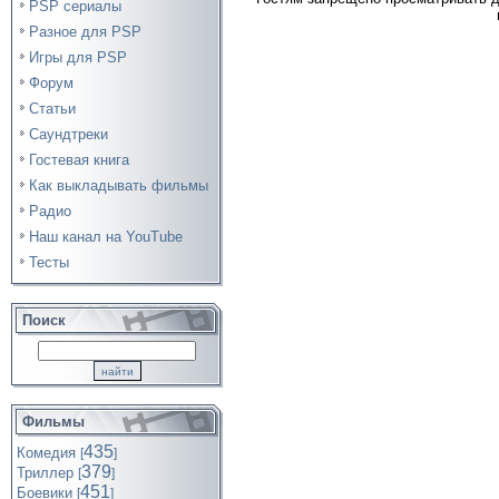
PSP сериалы
Разное для PSP
Игры для PSP
Форум
Статьи
Саундтреки
Гостевая книга
Как выкладывать фильмы
Радио
Наш канал на YouTube
Тесты
Поиск
Фильмы
435
Комедия
[
]
379
Триллер
[
]
451
Боевики
[
]