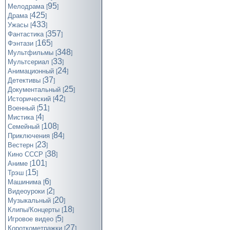
95
Мелодрама
[
]
425
Драма
[
]
433
Ужасы
[
]
357
Фантастика
[
]
165
Фэнтази
[
]
348
Мультфильмы
[
]
33
Мультсериал
[
]
24
Анимационный
[
]
37
Детективы
[
]
25
Документальный
[
]
42
Исторический
[
]
51
Военный
[
]
4
Мистика
[
]
108
Семейный
[
]
84
Приключения
[
]
23
Вестерн
[
]
38
Кино СССР
[
]
101
Аниме
[
]
15
Трэш
[
]
6
Машинима
[
]
2
Видеоуроки
[
]
20
Музыкальный
[
]
18
Клипы/Концерты
[
]
5
Игровое видео
[
]
27
Короткометражки
[
]