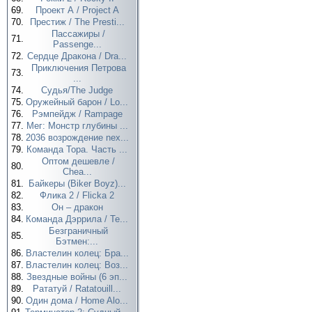
69.
Проект А / Project A
70.
Престиж / The Presti...
Пассажиры /
71.
Passenge...
72.
Сердце Дракона / Dra...
Приключения Петрова
73.
...
74.
Судья/The Judge
75.
Оружейный барон / Lo...
76.
Рэмпейдж / Rampage
77.
Мег: Монстр глубины ...
78.
2036 возрождение nex...
79.
Команда Тора. Часть ...
Оптом дешевле /
80.
Chea...
81.
Байкеры (Biker Boyz)...
82.
Флика 2 / Flicka 2
83.
Он – дракон
84.
Команда Дэррила / Te...
Безграничный
85.
Бэтмен:...
86.
Властелин колец: Бра...
87.
Властелин колец: Воз...
88.
Звездные войны (6 эп...
89.
Рататуй / Ratatouill...
90.
Один дома / Home Alo...