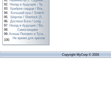
91.
Терминатор 2: Судный...
92.
Назад в будущее - Тр...
93.
Храброе сердце / Bra...
94.
Большой куш / Snatch
95.
Шерлок / Sherlock (3...
96.
Доспехи Бога / Long ...
97.
Назад в будущее / Ba...
98.
Самогонщики
99.
Алеша Попович и Туга...
Не время для орехов
100.
...
Copyright MyCorp © 2026