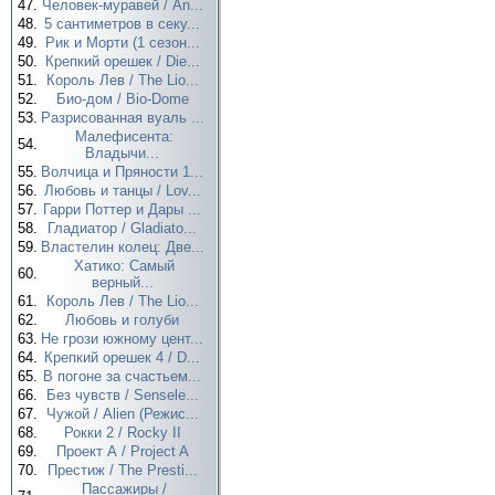
47.
Человек-муравей / An...
48.
5 сантиметров в секу...
49.
Рик и Морти (1 сезон...
50.
Крепкий орешек / Die...
51.
Король Лев / The Lio...
52.
Био-дом / Bio-Dome
53.
Разрисованная вуаль ...
Малефисента:
54.
Владычи...
55.
Волчица и Пряности 1...
56.
Любовь и танцы / Lov...
57.
Гарри Поттер и Дары ...
58.
Гладиатор / Gladiato...
59.
Властелин колец: Две...
Хатико: Самый
60.
верный...
61.
Король Лев / The Lio...
62.
Любовь и голуби
63.
Не грози южному цент...
64.
Крепкий орешек 4 / D...
65.
В погоне за счастьем...
66.
Без чувств / Sensele...
67.
Чужой / Alien (Режис...
68.
Рокки 2 / Rocky II
69.
Проект А / Project A
70.
Престиж / The Presti...
Пассажиры /