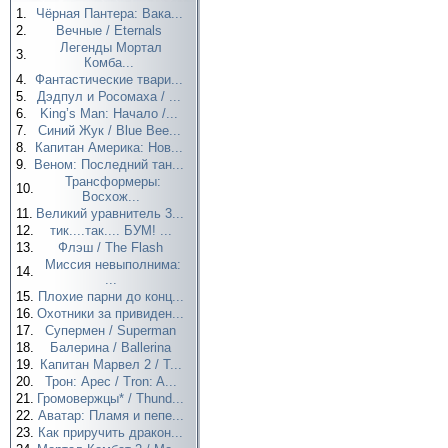
1.
Чёрная Пантера: Вака...
2.
Вечные / Eternals
Легенды Мортал
3.
Комба...
4.
Фантастические твари...
5.
Дэдпул и Росомаха / ...
6.
King’s Man: Начало /...
7.
Синий Жук / Blue Bee...
8.
Капитан Америка: Нов...
9.
Веном: Последний тан...
Трансформеры:
10.
Восхож...
11.
Великий уравнитель 3...
12.
тик....так.... БУМ! ...
13.
Флэш / The Flash
Миссия невыполнима:
14.
...
15.
Плохие парни до конц...
16.
Охотники за привиден...
17.
Супермен / Superman
18.
Балерина / Ballerina
19.
Капитан Марвел 2 / T...
20.
Трон: Арес / Tron: A...
21.
Громовержцы* / Thund...
22.
Аватар: Пламя и пепе...
23.
Как приручить дракон...