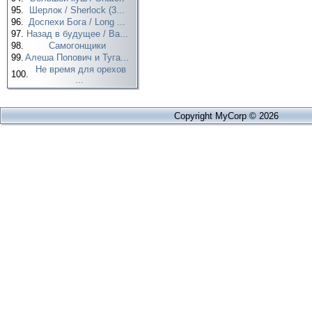
95.
Шерлок / Sherlock (3...
96.
Доспехи Бога / Long ...
97.
Назад в будущее / Ba...
98.
Самогонщики
99.
Алеша Попович и Туга...
Не время для орехов
100.
...
Copyright MyCorp © 2026