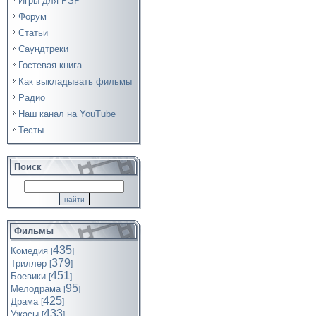
Игры для PSP
Форум
Статьи
Саундтреки
Гостевая книга
Как выкладывать фильмы
Радио
Наш канал на YouTube
Тесты
Поиск
Фильмы
435
Комедия
[
]
379
Триллер
[
]
451
Боевики
[
]
95
Мелодрама
[
]
425
Драма
[
]
433
Ужасы
[
]