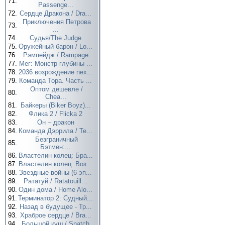
71.
Passenge...
72.
Сердце Дракона / Dra...
Приключения Петрова
73.
...
74.
Судья/The Judge
75.
Оружейный барон / Lo...
76.
Рэмпейдж / Rampage
77.
Мег: Монстр глубины ...
78.
2036 возрождение nex...
79.
Команда Тора. Часть ...
Оптом дешевле /
80.
Chea...
81.
Байкеры (Biker Boyz)...
82.
Флика 2 / Flicka 2
83.
Он – дракон
84.
Команда Дэррила / Te...
Безграничный
85.
Бэтмен:...
86.
Властелин колец: Бра...
87.
Властелин колец: Воз...
88.
Звездные войны (6 эп...
89.
Рататуй / Ratatouill...
90.
Один дома / Home Alo...
91.
Терминатор 2: Судный...
92.
Назад в будущее - Тр...
93.
Храброе сердце / Bra...
94.
Большой куш / Snatch