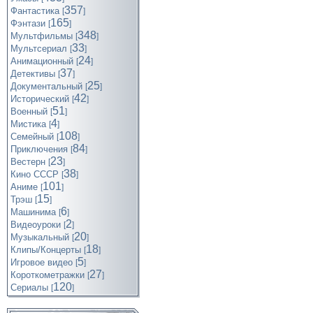
357
Фантастика
[
]
165
Фэнтази
[
]
348
Мультфильмы
[
]
33
Мультсериал
[
]
24
Анимационный
[
]
37
Детективы
[
]
25
Документальный
[
]
42
Исторический
[
]
51
Военный
[
]
4
Мистика
[
]
108
Семейный
[
]
84
Приключения
[
]
23
Вестерн
[
]
38
Кино СССР
[
]
101
Аниме
[
]
15
Трэш
[
]
6
Машинима
[
]
2
Видеоуроки
[
]
20
Музыкальный
[
]
18
Клипы/Концерты
[
]
5
Игровое видео
[
]
27
Короткометражки
[
]
120
Cериалы
[
]