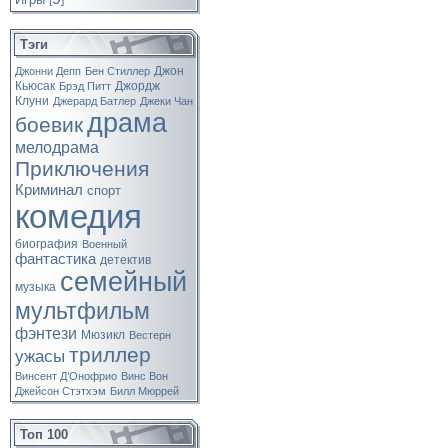
[
]
Тэги
Джон
Джонни Депп
Бен Стиллер
Кьюсак
Джордж
Брэд Питт
Клуни
Джерард Батлер
Джеки Чан
драма
боевик
мелодрама
Приключения
Криминал
спорт
комедия
биография
Военный
фантастика
детектив
семейный
музыка
мультфильм
фэнтези
Мюзикл
Вестерн
триллер
ужасы
Винсент Д’Онофрио
Винс Вон
Джейсон Стэтхэм
Билл Мюррей
Топ 100