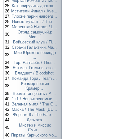
24.
Мортал Комбат 2 / Mo...
25.
Как приручить дракон...
26.
Мстители Финал / Ave...
27.
Плохие парни навсегд...
28.
Новые мутанты / The ...
29.
Маленький Николя / L...
Отряд самоубийц:
30.
Мис...
31.
Бойцовский клуб / Fi...
32.
Стражи Галактики. Ча...
Мир Юрского периода
33.
...
34.
Тор: Рагнарёк / Thor...
35.
Бэтмен: Готэм в газо...
36.
Бладшот / Bloodshot
37.
Команда Тора / Team ...
Крамер против
38.
Крамер...
39.
Время танцевать / A ...
40.
1+1 / Неприкасаемые ...
41.
Зеленая миля / The G...
42.
Маска / The Mask [BD...
43.
Форсаж 8 / The Fate ...
44.
Девчата
Мистер и миссис
45.
Смит...
46.
Пираты Карибского мо...