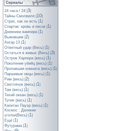
Сериалы
3
24 часа / 24
[
]
10
Тайны Смолвиля
[
]
1
Страх, как он есть
[
]
1
Спартак: кровь и песок
[
]
1
Дневники вампира
[
]
2
Выжившие
[
]
1
Ангар 13
[
]
1
Ответный удар (Весь)
[
]
3
Остаться в живых (Весь)
[
]
1
Остров Харпера (весь)
[
]
1
Поколение убийц (весь)
[
]
1
Пропавшая комната (весь)
[
]
1
Паршивые овцы (весь)
[
]
2
Рим (весь)
[
]
1
Светлячок (весь)
[
]
1
Там (весь)
[
]
1
Тихий океан (весь)
[
]
1
Тупик (весь)
[
]
1
Капитан Пауэр (весь)
[
]
Космос : Далекие
1
уголки(Весь)
[
]
1
Ещё
[
]
1
Футурама
[
]
9
Игры