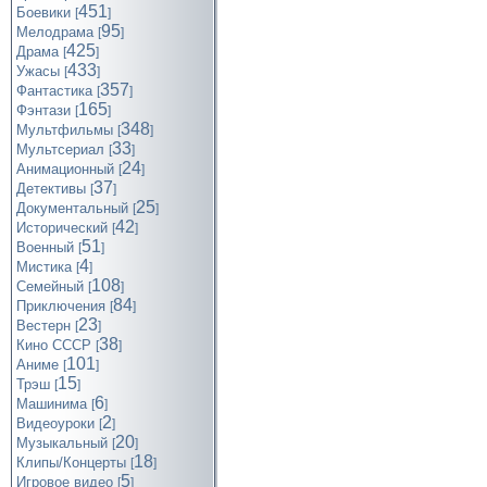
451
Боевики
[
]
95
Мелодрама
[
]
425
Драма
[
]
433
Ужасы
[
]
357
Фантастика
[
]
165
Фэнтази
[
]
348
Мультфильмы
[
]
33
Мультсериал
[
]
24
Анимационный
[
]
37
Детективы
[
]
25
Документальный
[
]
42
Исторический
[
]
51
Военный
[
]
4
Мистика
[
]
108
Семейный
[
]
84
Приключения
[
]
23
Вестерн
[
]
38
Кино СССР
[
]
101
Аниме
[
]
15
Трэш
[
]
6
Машинима
[
]
2
Видеоуроки
[
]
20
Музыкальный
[
]
18
Клипы/Концерты
[
]
5
Игровое видео
[
]