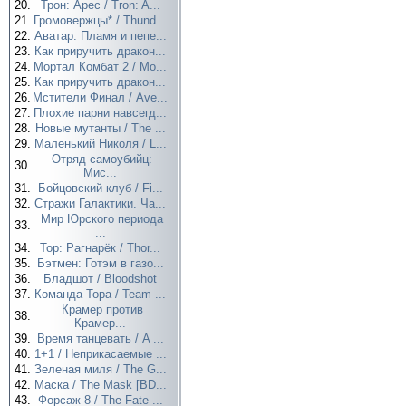
20.
Трон: Арес / Tron: A...
21.
Громовержцы* / Thund...
22.
Аватар: Пламя и пепе...
23.
Как приручить дракон...
24.
Мортал Комбат 2 / Mo...
25.
Как приручить дракон...
26.
Мстители Финал / Ave...
27.
Плохие парни навсегд...
28.
Новые мутанты / The ...
29.
Маленький Николя / L...
Отряд самоубийц:
30.
Мис...
31.
Бойцовский клуб / Fi...
32.
Стражи Галактики. Ча...
Мир Юрского периода
33.
...
34.
Тор: Рагнарёк / Thor...
35.
Бэтмен: Готэм в газо...
36.
Бладшот / Bloodshot
37.
Команда Тора / Team ...
Крамер против
38.
Крамер...
39.
Время танцевать / A ...
40.
1+1 / Неприкасаемые ...
41.
Зеленая миля / The G...
42.
Маска / The Mask [BD...
43.
Форсаж 8 / The Fate ...