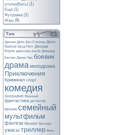
1
уголки(Весь)
[
]
1
Ещё
[
]
1
Футурама
[
]
9
Игры
[
]
Тэги
Джон
Джонни Депп
Бен Стиллер
Кьюсак
Джордж
Брэд Питт
Клуни
джессика альба
Джерард
боевик
Батлер
Джеки Чан
драма
мелодрама
Приключения
Криминал
спорт
комедия
биография
Военный
фантастика
детектив
семейный
музыка
мультфильм
фэнтези
Мюзикл
Вестерн
триллер
ужасы
Винс