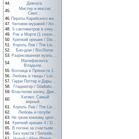
44.
Девчата
Мистер и миссис
45.
Смит...
46.
Пираты Карибского мо...
47.
Человек-муравей / An...
48.
5 сантиметров в секу...
49.
Рик и Морти (1 сезон...
50.
Крепкий орешек / Die...
51.
Король Лев / The Lio...
52.
Био-дом / Bio-Dome
53.
Разрисованная вуаль ...
Малефисента:
54.
Владычи...
55.
Волчица и Пряности 1...
56.
Любовь и танцы / Lov...
57.
Гарри Поттер и Дары ...
58.
Гладиатор / Gladiato...
59.
Властелин колец: Две...
Хатико: Самый
60.
верный...
61.
Король Лев / The Lio...
62.
Любовь и голуби
63.
Не грози южному цент...
64.
Крепкий орешек 4 / D...
65.
В погоне за счастьем...
66.
Без чувств / Sensele...
67.
Чужой / Alien (Режис...