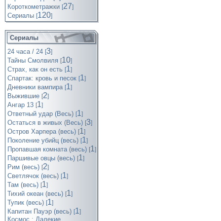
27
Короткометражки
[
]
120
Cериалы
[
]
Сериалы
3
24 часа / 24
[
]
10
Тайны Смолвиля
[
]
1
Страх, как он есть
[
]
1
Спартак: кровь и песок
[
]
1
Дневники вампира
[
]
2
Выжившие
[
]
1
Ангар 13
[
]
1
Ответный удар (Весь)
[
]
3
Остаться в живых (Весь)
[
]
1
Остров Харпера (весь)
[
]
1
Поколение убийц (весь)
[
]
1
Пропавшая комната (весь)
[
]
1
Паршивые овцы (весь)
[
]
2
Рим (весь)
[
]
1
Светлячок (весь)
[
]
1
Там (весь)
[
]
1
Тихий океан (весь)
[
]
1
Тупик (весь)
[
]
1
Капитан Пауэр (весь)
[
]
Космос : Далекие