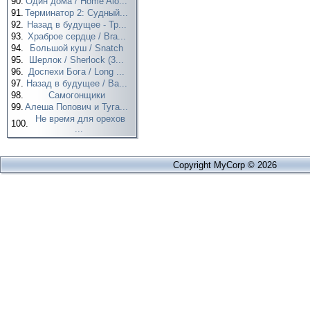
90.
Один дома / Home Alo...
91.
Терминатор 2: Судный...
92.
Назад в будущее - Тр...
93.
Храброе сердце / Bra...
94.
Большой куш / Snatch
95.
Шерлок / Sherlock (3...
96.
Доспехи Бога / Long ...
97.
Назад в будущее / Ba...
98.
Самогонщики
99.
Алеша Попович и Туга...
Не время для орехов
100.
...
Copyright MyCorp © 2026