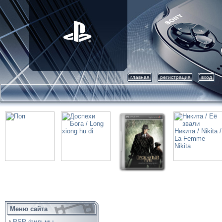
главная
регистрация
вход
Меню сайта
PSP фильмы