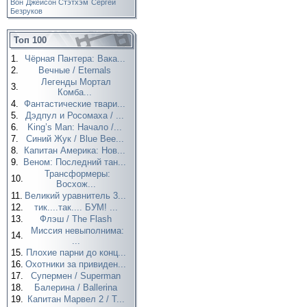
Вон
Джейсон Стэтхэм
Сергей
Безруков
Топ 100
1.
Чёрная Пантера: Вака...
2.
Вечные / Eternals
Легенды Мортал
3.
Комба...
4.
Фантастические твари...
5.
Дэдпул и Росомаха / ...
6.
King’s Man: Начало /...
7.
Синий Жук / Blue Bee...
8.
Капитан Америка: Нов...
9.
Веном: Последний тан...
Трансформеры:
10.
Восхож...
11.
Великий уравнитель 3...
12.
тик....так.... БУМ! ...
13.
Флэш / The Flash
Миссия невыполнима:
14.
...
15.
Плохие парни до конц...
16.
Охотники за привиден...
17.
Супермен / Superman
18.
Балерина / Ballerina
19.
Капитан Марвел 2 / T...