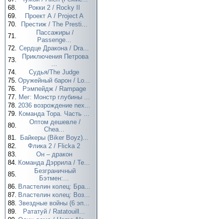
68.
Рокки 2 / Rocky II
69.
Проект А / Project A
70.
Престиж / The Presti...
Пассажиры /
71.
Passenge...
72.
Сердце Дракона / Dra...
Приключения Петрова
73.
...
74.
Судья/The Judge
75.
Оружейный барон / Lo...
76.
Рэмпейдж / Rampage
77.
Мег: Монстр глубины ...
78.
2036 возрождение nex...
79.
Команда Тора. Часть ...
Оптом дешевле /
80.
Chea...
81.
Байкеры (Biker Boyz)...
82.
Флика 2 / Flicka 2
83.
Он – дракон
84.
Команда Дэррила / Te...
Безграничный
85.
Бэтмен:...
86.
Властелин колец: Бра...
87.
Властелин колец: Воз...
88.
Звездные войны (6 эп...
89.
Рататуй / Ratatouill...