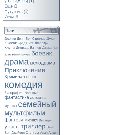
1
уголки(Весь)
[
]
1
Ещё
[
]
1
Футурама
[
]
9
Игры
[
]
Тэги
Джон
Джонни Депп
Бен Стиллер
Кьюсак
Джордж
Брэд Питт
Клуни
Джерард Батлер
Джеки Чан
боевик
властелин колец
драма
мелодрама
Приключения
Криминал
спорт
комедия
биография
Военный
фантастика
детектив
семейный
музыка
мультфильм
фэнтези
Мюзикл
Вестерн
триллер
ужасы
Винс
Вон
Джейсон Стэтхэм
Алан Аркин