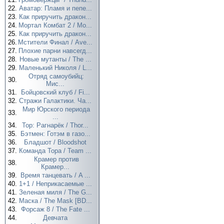
22.
Аватар: Пламя и пепе...
23.
Как приручить дракон...
24.
Мортал Комбат 2 / Mo...
25.
Как приручить дракон...
26.
Мстители Финал / Ave...
27.
Плохие парни навсегд...
28.
Новые мутанты / The ...
29.
Маленький Николя / L...
Отряд самоубийц:
30.
Мис...
31.
Бойцовский клуб / Fi...
32.
Стражи Галактики. Ча...
Мир Юрского периода
33.
...
34.
Тор: Рагнарёк / Thor...
35.
Бэтмен: Готэм в газо...
36.
Бладшот / Bloodshot
37.
Команда Тора / Team ...
Крамер против
38.
Крамер...
39.
Время танцевать / A ...
40.
1+1 / Неприкасаемые ...
41.
Зеленая миля / The G...
42.
Маска / The Mask [BD...
43.
Форсаж 8 / The Fate ...
44.
Девчата