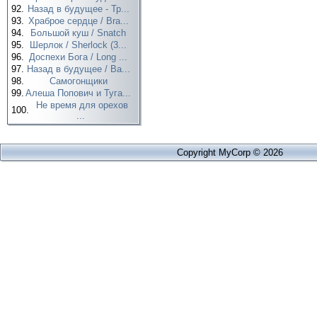
92.
Назад в будущее - Тр...
93.
Храброе сердце / Bra...
94.
Большой куш / Snatch
95.
Шерлок / Sherlock (3...
96.
Доспехи Бога / Long ...
97.
Назад в будущее / Ba...
98.
Самогонщики
99.
Алеша Попович и Туга...
Не время для орехов
100.
...
Copyright MyCorp © 2026