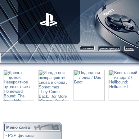
главная
регистрация
вход
Меню сайта
PSP фильмы