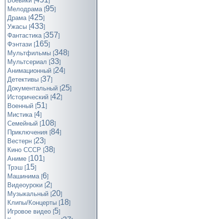
Боевики
[
]
95
Мелодрама
[
]
425
Драма
[
]
433
Ужасы
[
]
357
Фантастика
[
]
165
Фэнтази
[
]
348
Мультфильмы
[
]
33
Мультсериал
[
]
24
Анимационный
[
]
37
Детективы
[
]
25
Документальный
[
]
42
Исторический
[
]
51
Военный
[
]
4
Мистика
[
]
108
Семейный
[
]
84
Приключения
[
]
23
Вестерн
[
]
38
Кино СССР
[
]
101
Аниме
[
]
15
Трэш
[
]
6
Машинима
[
]
2
Видеоуроки
[
]
20
Музыкальный
[
]
18
Клипы/Концерты
[
]
5
Игровое видео
[
]