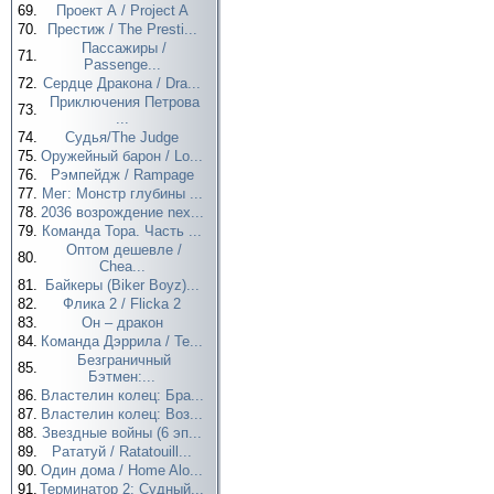
69.
Проект А / Project A
70.
Престиж / The Presti...
Пассажиры /
71.
Passenge...
72.
Сердце Дракона / Dra...
Приключения Петрова
73.
...
74.
Судья/The Judge
75.
Оружейный барон / Lo...
76.
Рэмпейдж / Rampage
77.
Мег: Монстр глубины ...
78.
2036 возрождение nex...
79.
Команда Тора. Часть ...
Оптом дешевле /
80.
Chea...
81.
Байкеры (Biker Boyz)...
82.
Флика 2 / Flicka 2
83.
Он – дракон
84.
Команда Дэррила / Te...
Безграничный
85.
Бэтмен:...
86.
Властелин колец: Бра...
87.
Властелин колец: Воз...
88.
Звездные войны (6 эп...
89.
Рататуй / Ratatouill...
90.
Один дома / Home Alo...
91.
Терминатор 2: Судный...