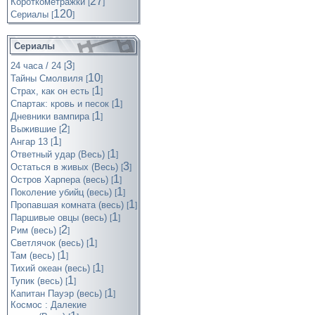
27
Короткометражки
[
]
120
Cериалы
[
]
Сериалы
3
24 часа / 24
[
]
10
Тайны Смолвиля
[
]
1
Страх, как он есть
[
]
1
Спартак: кровь и песок
[
]
1
Дневники вампира
[
]
2
Выжившие
[
]
1
Ангар 13
[
]
1
Ответный удар (Весь)
[
]
3
Остаться в живых (Весь)
[
]
1
Остров Харпера (весь)
[
]
1
Поколение убийц (весь)
[
]
1
Пропавшая комната (весь)
[
]
1
Паршивые овцы (весь)
[
]
2
Рим (весь)
[
]
1
Светлячок (весь)
[
]
1
Там (весь)
[
]
1
Тихий океан (весь)
[
]
1
Тупик (весь)
[
]
1
Капитан Пауэр (весь)
[
]
Космос : Далекие