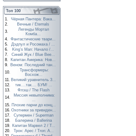
Топ 100
1.
Чёрная Пантера: Вака...
2.
Вечные / Eternals
Легенды Мортал
3.
Комба...
4.
Фантастические твари...
5.
Дэдпул и Росомаха / ...
6.
King’s Man: Начало /...
7.
Синий Жук / Blue Bee...
8.
Капитан Америка: Нов...
9.
Веном: Последний тан...
Трансформеры:
10.
Восхож...
11.
Великий уравнитель 3...
12.
тик....так.... БУМ! ...
13.
Флэш / The Flash
Миссия невыполнима:
14.
...
15.
Плохие парни до конц...
16.
Охотники за привиден...
17.
Супермен / Superman
18.
Балерина / Ballerina
19.
Капитан Марвел 2 / T...
20.
Трон: Арес / Tron: A...
21.
Громовержцы* / Thund...